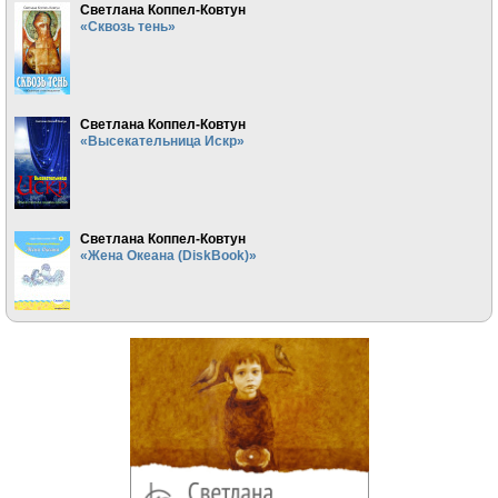
Светлана Коппел-Ковтун
«Сквозь тень»
Светлана Коппел-Ковтун
«Высекательница Искр»
Светлана Коппел-Ковтун
«Жена Океана (DiskBook)»