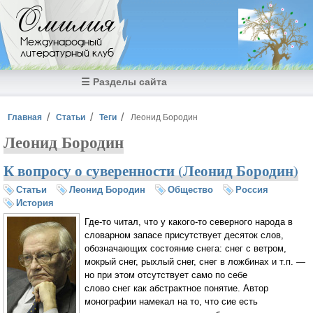
Перейти к основному содержанию
Омилия
Международный
литературный клуб
☰ Разделы сайта
Вы здесь
Главная
Статьи
Теги
Леонид Бородин
Леонид Бородин
К вопросу о суверенности (Леонид Бородин)
Статьи
Леонид Бородин
Общество
Россия
История
Где-то читал, что у какого-то северного народа в
словарном запасе присутствует десяток слов,
обозначающих состояние снега: снег с ветром,
мокрый снег, рыхлый снег, снег в ложбинах и т.п. —
но при этом отсутствует само по себе
слово снег как абстрактное понятие. Автор
монографии намекал на то, что сие есть