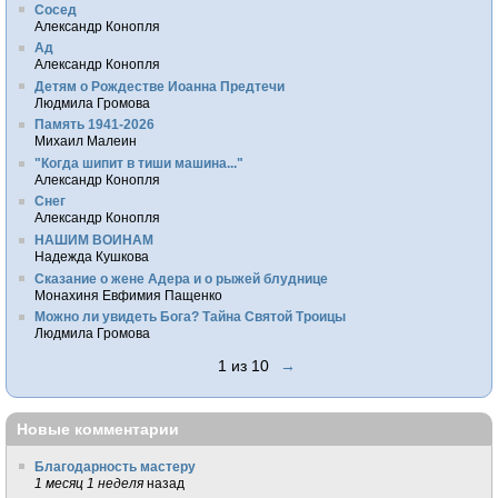
Сосед
Александр Конопля
Ад
Александр Конопля
Детям о Рождестве Иоанна Предтечи
Людмила Громова
Память 1941-2026
Михаил Малеин
"Когда шипит в тиши машина..."
Александр Конопля
Снег
Александр Конопля
НАШИМ ВОИНАМ
Надежда Кушкова
Сказание о жене Адера и о рыжей блуднице
Монахиня Евфимия Пащенко
Можно ли увидеть Бога? Тайна Святой Троицы
Людмила Громова
1 из 10
→
Новые комментарии
Благодарность мастеру
1 месяц 1 неделя
назад