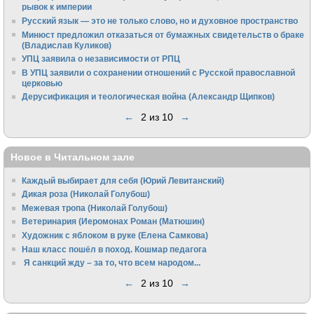
рывок к империи
Русский язык — это не только слово, но и духовное пространство
Минюст предложил отказаться от бумажных свидетельств о браке
(Владислав Куликов)
УПЦ заявила о независимости от РПЦ
В УПЦ заявили о сохранении отношений с Русской православной
церковью
Дерусификация и теологическая война (Александр Щипков)
←
2 из 10
→
Новое в Читальном зале
Каждый выбирает для себя (Юрий Левитанский)
Дикая роза (Николай Голубош)
Межевая тропа (Николай Голубош)
Ветеринария (Иеромонах Роман (Матюшин)
Художник с яблоком в руке (Елена Самкова)
Наш класс пошёл в поход. Кошмар педагога
Я санкций жду – за то, что всем народом...
←
2 из 10
→