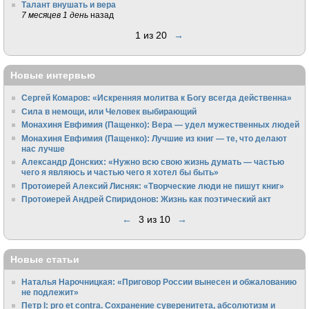
Талант внушать и вера
7 месяцев 1 день
назад
1 из 20
→
Новые интервью
Сергей Комаров: «Искренняя молитва к Богу всегда действенна»
Сила в немощи, или Человек выбирающий
Монахиня Евфимия (Пащенко): Вера — удел мужественных людей
Монахиня Евфимия (Пащенко): Лучшие из книг — те, что делают
нас лучше
Александр Донских: «Нужно всю свою жизнь думать — частью
чего я являюсь и частью чего я хотел бы быть»
Протоиерей Алексий Лисняк: «Творческие люди не пишут книг»
Протоиерей Андрей Спиридонов: Жизнь как поэтический акт
←
3 из 10
→
Новые статьи
Наталья Нарочницкая: «Приговор России вынесен и обжалованию
не подлежит»
Петр I: pro et contra. Сохранение суверенитета, абсолютизм и