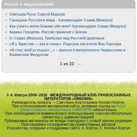
Новое в медиагалерее
Святыни Руси. Сергей Марнов
Граждане Русского мира - Архимандрит Савва (Мажуко)
Как узнать волю Божию обо мне? Архимандрит Савва (Мажуко)
Каринэ Геворгян. Россия граничит с Богом
О. Савва (Мажуко). Трибунал над Русской церковью
«Я с Христом — как в танке». Парсуна писателя Яна Таксюра
«И глас мой услышат…» – фильм о митрополите Черкасском и
Каневском Феодосии
1 из 10
→
© А. Ковтун 2008–2026 МЕЖДУНАРОДНЫЙ КЛУБ ПРАВОСЛАВНЫХ
ЛИТЕРАТОРОВ «ОМИЛИЯ»
Руководитель проекта — Светлана Анатольевна Коппел-Ковтун.
При использования материалов сайта, активная ссылка на
Клуб
православных литераторов «ОМИЛИЯ»
обязательна.
При необходимости коммерческого использования текстов обязательно
свяжитесь с администрацией.
Публикуемые материалы не всегда совпадают с точкой зрения редакции.
Приглашаем к сотрудничеству православных авторов.
Разработка, создание и поддержка сайта: А. Ковтун, С. Коппел-Ковтун