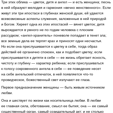
Три этих облика — цветок, дитя и ангел — и есть женщина; песнь
в ней образуют мелодия и гармония «вечно женственного». Если
живут эти три ипостаси в глубинах женской души, ей удаются
всевозможные аспекты служения, заложенные в ней природой
и Богом. Хиреет одна из этих ипостасей — вянет цветок; дитя
вырождается в умного не по годам человека с плоским
рассудком; «ангел-хранитель» поневоле попадает в тенет зла;
все земные дела ее терпят крах и приносят одни несчастья.
Но если она прислушивается к цветку в себе, тогда образ
действий её органично спокоен, как и подобает цветку; если
прислушивается к дитяти в себе — ее жизнь обретает ясность,
чистоту и глубину — характер ребенка; если прислушиваться
к голосу сокровенного ангела в себе — ее поведение несет
на себе ангельский отпечаток, в ней появляется что-то
провидческое, божественный свет излучают ее глаза.
Первое предназначение женщины — быть живым источником
любви.
Она и шествует по жизни как носительница любви. В любви
ее главная сила, обетование, смысл ее бытия; она — ее самый
существенный орган, самый созидательный акт; и не столько