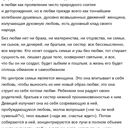
в любви как проявлении чисто природного соития
и деторождения, но в любви прежде всего как тончайшем
колебании душевных, духовно возвышенных движений: женщина,
излучающая духовную любовь, есть духовный клад своего
народа.
Без любви нет ни брака, ни материнства, ни отцовства, ни семьи,
ни сынов, ни дочерей, ни братьев, ни сестер: все бессмысленно,
все мертво. Кто хочет создать семью и узы без любви, тот стирает
сущность ее, лишает души тело, оскверняет святыню, и все,
что бы он ни создал, будет зыбким и пошлым; а жизнь его будет
сплошь обманом и самообманом.
Но центром семьи является женщина. Это она впитывает в себя
любовь, чтобы выносить из нее новый образ любви; это она
струит из себя потоки любви. Ребенком она радует своих
родителей, братьев и сестер нежной проникновенностью к ним.
Девицей излучает она из себя созревающую в ней,
пробуждающуюся любовь, молча вопрошая («не ты ли мой
суженый?»), тихо взывая («иди же, счастье ждет»). Потом
собираются в ней, концентрируются все лучи в полном объеме