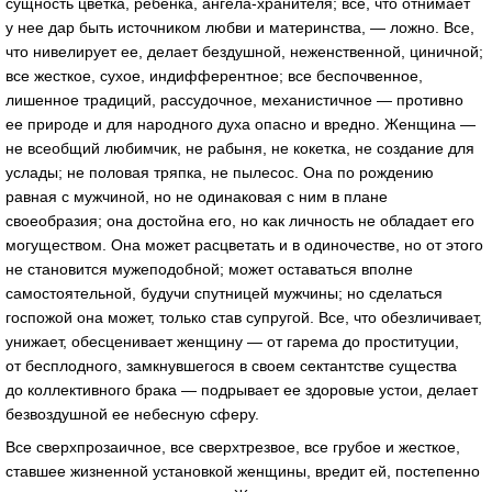
сущность цветка, ребенка, ангела-хранителя; все, что отнимает
у нее дар быть источником любви и материнства, — ложно. Все,
что нивелирует ее, делает бездушной, неженственной, циничной;
все жесткое, сухое, индифферентное; все беспочвенное,
лишенное традиций, рассудочное, механистичное — противно
ее природе и для народного духа опасно и вредно. Женщина —
не всеобщий любимчик, не рабыня, не кокетка, не создание для
услады; не половая тряпка, не пылесос. Она по рождению
равная с мужчиной, но не одинаковая с ним в плане
своеобразия; она достойна его, но как личность не обладает его
могуществом. Она может расцветать и в одиночестве, но от этого
не становится мужеподобной; может оставаться вполне
самостоятельной, будучи спутницей мужчины; но сделаться
госпожой она может, только став супругой. Все, что обезличивает,
унижает, обесценивает женщину — от гарема до проституции,
от бесплодного, замкнувшегося в своем сектантстве существа
до коллективного брака — подрывает ее здоровые устои, делает
безвоздушной ее небесную сферу.
Все сверхпрозаичное, все сверхтрезвое, все грубое и жесткое,
ставшее жизненной установкой женщины, вредит ей, постепенно