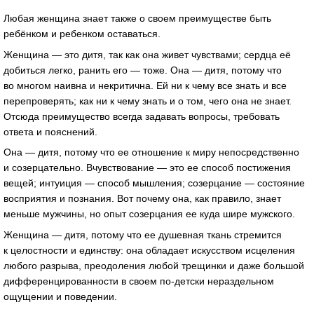
Любая женщина знает также о своем преимуществе быть
ребёнком и ребенком оставаться.
Женщина — это дитя, так как она живет чувствами; сердца её
добиться легко, ранить его — тоже. Она — дитя, потому что
во многом наивна и некритична. Ей ни к чему все знать и все
перепроверять; как ни к чему знать и о том, чего она не знает.
Отсюда преимущество всегда задавать вопросы, требовать
ответа и пояснений.
Она — дитя, потому что ее отношение к миру непосредственно
и созерцательно. Вчувствование — это ее способ постижения
вещей; интуиция — способ мышления; созерцание — состояние
восприятия и познания. Вот почему она, как правило, знает
меньше мужчины, но опыт созерцания ее куда шире мужского.
Женщина — дитя, потому что ее душевная ткань стремится
к целостности и единству: она обладает искусством исцеления
любого разрыва, преодоления любой трещинки и даже большой
дифференцированности в своем по-детски нераздельном
ощущении и поведении.