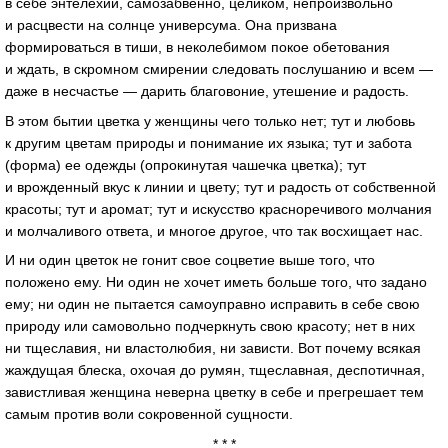
в себе энтелехии, самозабвенно, целиком, непроизвольно
и расцвести на солнце универсума. Она призвана
формироваться в тиши, в неколебимом покое обетования
и ждать, в скромном смирении следовать послушанию и всем —
даже в несчастье — дарить благовоние, утешение и радость.
В этом бытии цветка у женщины чего только нет; тут и любовь
к другим цветам природы и понимание их языка; тут и забота
(форма) ее одежды (опрокинутая чашечка цветка); тут
и врожденный вкус к линии и цвету; тут и радость от собственной
красоты; тут и аромат; тут и искусство красноречивого молчания
и молчаливого ответа, и многое другое, что так восхищает нас.
И ни один цветок не гонит свое соцветие выше того, что
положено ему. Ни один не хочет иметь больше того, что задано
ему; ни один не пытается самоуправно исправить в себе свою
природу или самовольно подчеркнуть свою красоту; нет в них
ни тщеславия, ни властолюбия, ни зависти. Вот почему всякая
жаждущая блеска, охочая до румян, тщеславная, деспотичная,
завистливая женщина неверна цветку в себе и прегрешает тем
самым против воли сокровенной сущности.
* * *