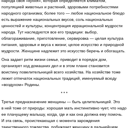
народа своя «кухня», которая определяется климатом,
популяцией животных и растений, здоровыми потребностями
народного организма; более того — любое национальное блюдо
есть выражение национальных вкусов, соль национальных
ценностей и культуры, концентрация иррациональной мудрости
народа. Тут наследуются все его традиции: выбор,
облагораживание, приготовление, сервировка — целая культура
питания, здоровья и вкуса к жизни; целое искусство и природной
мудрости. Женщине надлежит это искусство беречь и обогащать.
Она задает ритм жизни семье, приводит в порядок дом,
организует ход домашних дел и в этом плане становится
воистину повелительницей всего хозяйства. На хозяйстве тоже
лежит отпечаток национальных традиций, именуемый всюду
«воздухом» Родины.
* * *
Третье предназначение женщины — быть целительницей. Это
в ней тоже от природы: хорошая мать инстинктивно чует, что надо
ее плачущему малышу, когда, где и как она должна ему помочь.
И эта связь, проистекающая с момента зарождения
таинственного тождества, побуждает женщину в дальнейшем