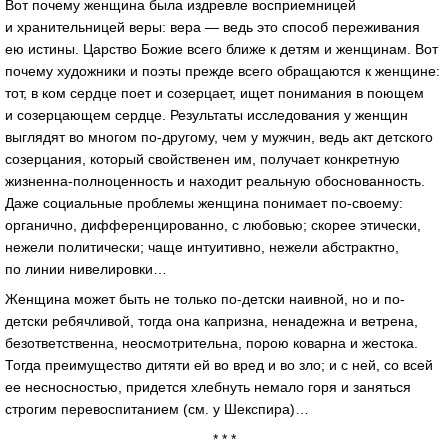
Вот почему женщина была издревле восприемницей
и хранительницей веры: вера — ведь это способ переживания
ею истины. Царство Божие всего ближе к детям и женщинам. Вот
почему художники и поэты прежде всего обращаются к женщине:
тот, в ком сердце поет и созерцает, ищет понимания в поющем
и созерцающем сердце. Результаты исследования у женщин
выглядят во многом по-другому, чем у мужчин, ведь акт детского
созерцания, который свойственен им, получает конкретную
жизненна-полноценность и находит реальную обоснованность.
Даже социальные проблемы женщина понимает по-своему:
органично, дифференцированно, с любовью; скорее этически,
нежели политически; чаще интуитивно, нежели абстрактно,
по линии нивелировки…
Женщина может быть не только по-детски наивной, но и по-
детски ребячливой, тогда она капризна, ненадежна и ветрена,
безответственна, неосмотрительна, порою коварна и жестока.
Тогда преимущество дитяти ей во вред и во зло; и с ней, со всей
ее несносностью, придется хлебнуть немало горя и заняться
строгим перевоспитанием (см. у Шекспира)…
* * *