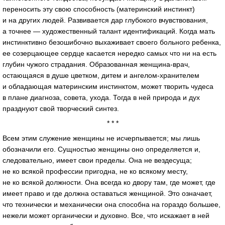
переносить эту свою способность (материнский инстинкт)
и на других людей. Развивается дар глубокого вчувствования,
а точнее — художественный талант идентификаций. Когда мать
инстинктивно безошибочно выхаживает своего больного ребенка,
ее созерцающее сердце касается нередко самых что ни на есть
глубин чужого страдания. Образованная женщина-врач,
остающаяся в душе цветком, дитем и ангелом-хранителем
и обладающая материнским инстинктом, может творить чудеса
в плане диагноза, совета, ухода. Тогда в ней природа и дух
празднуют свой творческий синтез.
* * *
Всем этим служение женщины не исчерпывается; мы лишь
обозначили его. Сущностью женщины оно определяется и,
следовательно, имеет свои пределы. Она не вездесуща;
не ко всякой профессии пригодна, не ко всякому месту,
не ко всякой должности. Она всегда ко двору там, где может, где
имеет право и где должна оставаться женщиной. Это означает,
что технически и механически она способна на гораздо большее,
нежели может органически и духовно. Все, что искажает в ней