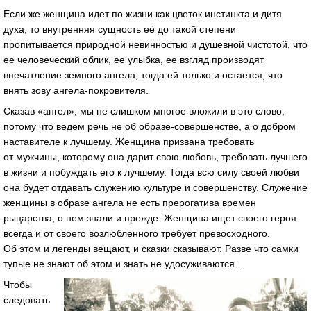
Если же женщина идет по жизни как цветок инстинкта и дитя
духа, то внутренняя сущность её до такой степени
пропитывается природной невинностью и душевной чистотой, что
ее человеческий облик, ее улыбка, ее взгляд производят
впечатление земного ангела; тогда ей только и остается, что
внять зову ангела-покровителя.
Сказав «ангел», мы не слишком многое вложили в это слово,
потому что ведем речь не об образе-совершенстве, а о добром
наставителе к лучшему. Женщина призвана требовать
от мужчины, которому она дарит свою любовь, требовать лучшего
в жизни и побуждать его к лучшему. Тогда всю силу своей любви
она будет отдавать служению культуре и совершенству. Служение
женщины в образе ангела не есть прерогатива времен
рыцарства; о нем знали и прежде. Женщина ищет своего героя
всегда и от своего возлюбленного требует превосходного.
Об этом и легенды вещают, и сказки сказывают. Разве что самки
тупые не знают об этом и знать не удосуживаются…
Чтобы
следовать