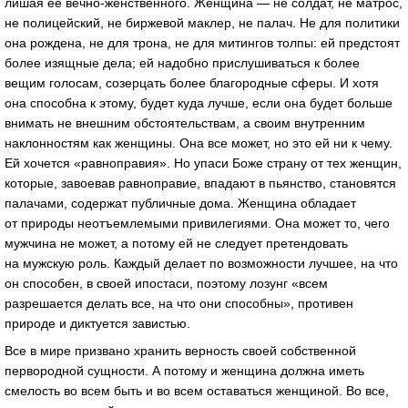
лишая ее вечно-женственного. Женщина — не солдат, не матрос,
не полицейский, не биржевой маклер, не палач. Не для политики
она рождена, не для трона, не для митингов толпы: ей предстоят
более изящные дела; ей надобно прислушиваться к более
вещим голосам, созерцать более благородные сферы. И хотя
она способна к этому, будет куда лучше, если она будет больше
внимать не внешним обстоятельствам, а своим внутренним
наклонностям как женщины. Она все может, но это ей ни к чему.
Ей хочется «равноправия». Но упаси Боже страну от тех женщин,
которые, завоевав равноправие, впадают в пьянство, становятся
палачами, содержат публичные дома. Женщина обладает
от природы неотъемлемыми привилегиями. Она может то, чего
мужчина не может, а потому ей не следует претендовать
на мужскую роль. Каждый делает по возможности лучшее, на что
он способен, в своей ипостаси, поэтому лозунг «всем
разрешается делать все, на что они способны», противен
природе и диктуется завистью.
Все в мире призвано хранить верность своей собственной
первородной сущности. А потому и женщина должна иметь
смелость во всем быть и во всем оставаться женщиной. Во все,