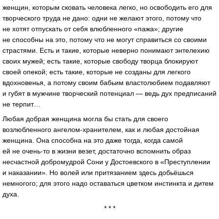
женщин, которым сковать человека легко, но освободить его для
творческого труда не дано: одни не желают этого, потому что
не хотят отпускать от себя влюбленного «пажа»; другие
не способны на это, потому что не могут справиться со своими
страстями. Есть и такие, которые неверно понимают энтелехию
своих мужей; есть такие, которые свободу творца блокируют
своей опекой; есть такие, которые не созданы для легкого
вдохновенья, а потому своим бабьим властолюбием подавляют
и губят в мужчине творческий потенциал — ведь дух предписаний
не терпит…
Любая добрая женщина могла бы стать для своего
возлюбленного ангелом-хранителем, как и любая достойная
женщина. Она способна на это даже тогда, когда самой
ей не очень-то в жизни везет, достаточно вспомнить образ
несчастной добромудрой Сони у Достоевского в «Преступлении
и наказании». Но волей или притязанием здесь добьёшься
немногого; для этого надо оставаться цветком инстинкта и дитем
духа.
* * *