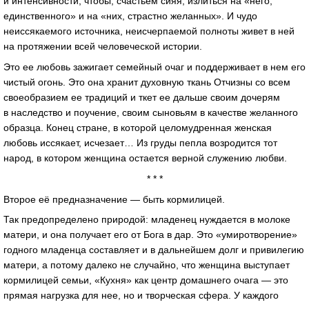
и интенсивности, чтобы, счастьем сияя, излиться на «него,
единственного» и на «них, страстно желанных». И чудо
неиссякаемого источника, неисчерпаемой полноты живет в ней
на протяжении всей человеческой истории.
Это ее любовь зажигает семейный очаг и поддерживает в нем его
чистый огонь. Это она хранит духовную ткань Отчизны со всем
своеобразием ее традиций и ткет ее дальше своим дочерям
в наследство и поучение, своим сыновьям в качестве желанного
образца. Конец стране, в которой целомудренная женская
любовь иссякает, исчезает… Из груды пепла возродится тот
народ, в котором женщина остается верной служению любви.
* * *
Второе её предназначение — быть кормилицей.
Так предопределено природой: младенец нуждается в молоке
матери, и она получает его от Бога в дар. Это «умиротворение»
годного младенца составляет и в дальнейшем долг и привилегию
матери, а потому далеко не случайно, что женщина выступает
кормилицей семьи, «Кухня» как центр домашнего очага — это
прямая нагрузка для нее, но и творческая сфера. У каждого