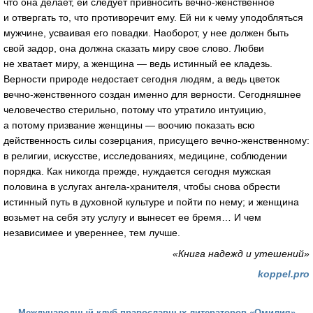
что она делает, ей следует привносить вечно-женственное
и отвергать то, что противоречит ему. Ей ни к чему уподобляться
мужчине, усваивая его повадки. Наоборот, у нее должен быть
свой задор, она должна сказать миру свое слово. Любви
не хватает миру, а женщина — ведь истинный ее кладезь.
Верности природе недостает сегодня людям, а ведь цветок
вечно-женственного создан именно для верности. Сегодняшнее
человечество стерильно, потому что утратило интуицию,
а потому призвание женщины — воочию показать всю
действенность силы созерцания, присущего вечно-женственному:
в религии, искусстве, исследованиях, медицине, соблюдении
порядка. Как никогда прежде, нуждается сегодня мужская
половина в услугах ангела-хранителя, чтобы снова обрести
истинный путь в духовной культуре и пойти по нему; и женщина
возьмет на себя эту услугу и вынесет ее бремя… И чем
независимее и увереннее, тем лучше.
«Книга надежд и утешений»
koppel.pro
Международный клуб православных литераторов «Омилия»