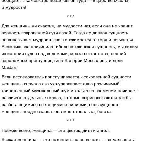
обещает… Как быстро попал бы он туда — в царство счастья
и мудрости!
* * *
Для женщины ни счастья, ни мудрости нет, если она не хранит
верность сокровенной сути своей. Тогда ее дивная сущность
не выказывает мудрость свою и сжимается от горя и несчастья.
А сколько зла причинила гибельная женская сущность, мы видим
из истории судов над ведьмами, мрака сектантства, деяний
вероломных преступниц типа Валерии Мессалины и леди
Макбет.
Если исследователь прислушивается к сокровенной сущности
женщины, сначала его ухо улавливает едва различимый
таинственный музыкальный шум и только со временем начинает
различать отдельные голоса, которые вырисовываются как бы
разбегающимися светящимися линиями, ведь сущность
женщины неоднозначна: она многотональна, богата.
* * *
Прежде всего, женщина — это цветок, дитя и ангел.
Всякая женщина — это потенция, но не всякая — актуальность.