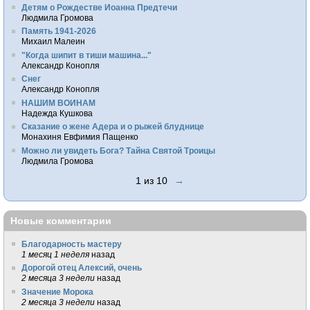
Детям о Рождестве Иоанна Предтечи
Людмила Громова
Память 1941-2026
Михаил Малеин
"Когда шипит в тиши машина..."
Александр Конопля
Снег
Александр Конопля
НАШИМ ВОИНАМ
Надежда Кушкова
Сказание о жене Адера и о рыжей блуднице
Монахиня Евфимия Пащенко
Можно ли увидеть Бога? Тайна Святой Троицы
Людмила Громова
1 из 10
→
Новые комментарии
Благодарность мастеру
1 месяц 1 неделя
назад
Дорогой отец Алексий, очень
2 месяца 3 недели
назад
Значение Морока
2 месяца 3 недели
назад