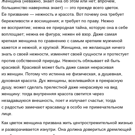
Женщина (неважно, знает она об этом или нет; впрочем,
большинство наверняка знает) — это прежде всего цветок.
Ее призвание — нежность и красота. Вот почему она требует
бережливости и восхищения; и требует по праву. Нежно
ее восприятие; нежна ее природная тайна, которую она в себе
воплощает; нежна ее фигура; нежен её взор. Даже самая
крепкая женщина по сравнению с самым крепким мужчиной
кажется и нежной, и хрупкой. Женщина, не желающая ничего
знать о своей нежности, изменяет своей сущности и протестует
против собственной природы. Нежность обязывает ей быть
красивой. Красивой может быть даже самая некрасивая
из женщин. Потому что истинна не физическая, а душевная,
духовная красота. Дух женщины, вселившийся в прекрасную
душу, может сделать прелестной даже некрасивую на вид
женщину: тогда внутренняя красота светится через
незадавшуюся внешность, поет и излучает счастье; тогда
с радостью замечают красавицу в особо не примечательном
лице.
Как цветок женщина призвана жить центростремительной жизнью
и разворачивается изнутри. Она должна довериться дремлющей