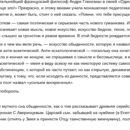
ятельнейший французский философ Андре Глюксман в своей «Один
уще зло!» Прекрасно, и этому веками учила монашеская педагогика
пче и, может быть, стоит о ней сказать: «Помни, что тебе присуще
отизм — самая поэтическая и серьезная часть нового гуманизма. И
озникает новая мысль, новое искусство, искусство бедное, тихое, п
е слышно за грохотом и ревом времени. В этой бедности рождается
 и о чем мы вели речь, — искусство обыденности, которую я назва
и
анти-аскетической
.
Анти-эсхатологической
— поскольку она хочет
чала и кончая не концом, не спрашивая о смысле и бессмыслице, в
аскетической
— имея в виду аскезу не как некоторую систему самоо
бстиненцию, с которой ее часто путают, но как открытую, динамиче
ругому, к тому, что, если исходить из данности, представляется с
то поэт назвал «усильем воскресенья».
побороть
т мутного сна обыденности, как о том рассказывает древняя сирий
енная С.Аверинцевым. Царский сын, забывший на чужбине (в Египте
ание (отнять у Змея и принести Отцу таинственную жемчужину), по