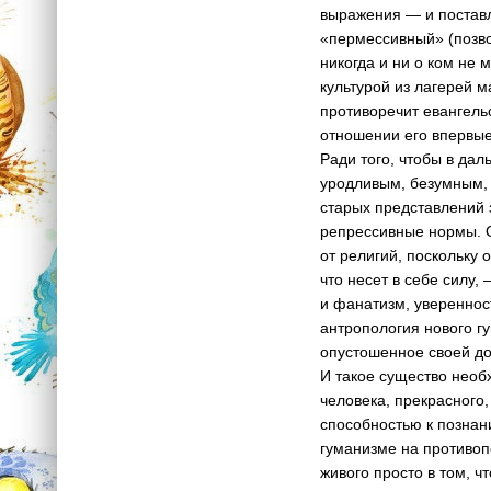
выражения — и поставл
«пермессивный» (позв
никогда и ни о ком не 
культурой из лагерей м
противоречит евангель
отношении его впервые
Ради того, чтобы в дал
уродливым, безумным, 
старых представлений з
репрессивные нормы. О
от религий, поскольку
что несет в себе силу
и фанатизм, уверенност
антропология нового г
опустошенное своей до
И такое существо необ
человека, прекрасного
способностью к познан
гуманизме на противоп
живого просто в том, ч