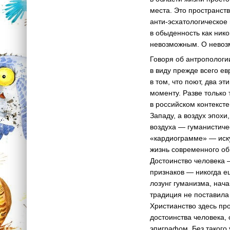
места. Это пространств
анти-эсхатологическое
в обыденность как нико
невозможным. О невозм
Говоря об антропологи
в виду прежде всего ев
в том, что поют, два 
моменту. Разве только 
в российском контекст
Западу, а воздух эпохи
воздуха — гуманистиче
«кардиограмме» — иску
жизнь современного об
Достоинство человека 
признаков — никогда ещ
лозунг гуманизма, нач
традиция не поставила
Христианство здесь пр
достоинства человека,
эпиграфом. Без такого