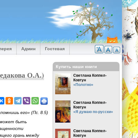
лерея
Админ
Гостевая
Купить наши книги
едакова О.А.)
Светлана Коппел-
Ковтун
«Полотно»
Светлана Коппел-
Ковтун
«Я думаю по-русски»
помнишь его» (Пс. 8.5)
о может быть
ращенности
Светлана Коппел-
ящего грань между
Ковтун