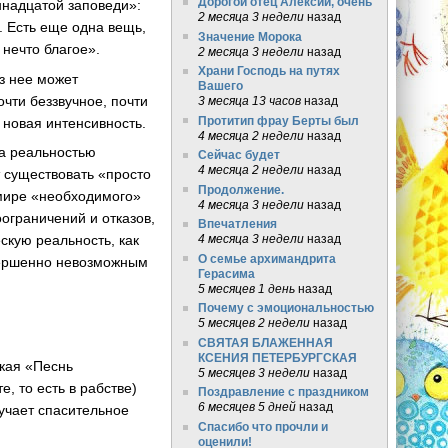
Дорогой отец Алексий, очень
надцатой заповеди»:
2 месяца 3 недели
назад
. Есть еще одна вещь,
Значение Морока
 нечто благое».
2 месяца 3 недели
назад
Храни Господь на путях
з нее может
Вашего
очти беззвучное, почти
3 месяца 13 часов
назад
Протитип фрау Берты был
 новая интенсивность.
4 месяца 2 недели
назад
ла реальностью
Сейчас будет
4 месяца 2 недели
назад
 существовать «просто
Продолжение.
 мире «необходимого»
4 месяца 3 недели
назад
ограничений и отказов,
Впечатления
4 месяца 3 недели
назад
скую реальность, как
О семье архимандрита
овершенно невозможным
Герасима
5 месяцев 1 день
назад
Почему с эмоциональностью
5 месяцев 2 недели
назад
СВЯТАЯ БЛАЖЕННАЯ
КСЕНИЯ ПЕТЕРБУРГСКАЯ
ская «Песнь
5 месяцев 3 недели
назад
, то есть в рабстве)
Поздравление с праздником
6 месяцев 5 дней
назад
лучает спасительное
Спасибо что прочли и
оценили!