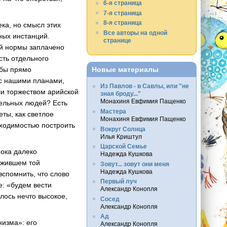
6-я страница
7-я страница
8-я страница
ека, но смысл этих
Все авторы на одной
ных инстанций.
странице
ой нормы заплачено
сть отдельного
Новые материалы
 бы прямо
 с нашими планами,
Из Павлов - в Савлы, или "не
ли торжеством арийской
зная броду..."
Монахиня Евфимия Пащенко
дельных людей? Есть
Мастера
ты, как светлое
Монахиня Евфимия Пащенко
бходимостью построить
Вокруг Солнца
Илья Криштул
Царской Семье
пока далеко
Надежда Кушкова
зжившем той
Зовут... зовут они меня
Надежда Кушкова
вспомнить, что слово
Первый луч
: «будем вести
Александр Конопля
лось нечто высокое,
Сосед
Александр Конопля
Ад
низма»: его
Александр Конопля