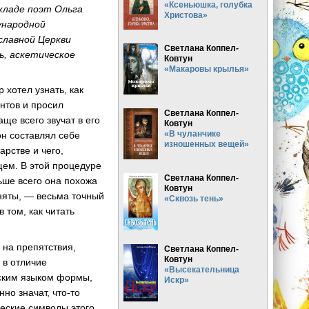
«Ксеньюшка, голубка
кладе поэт Ольга
Христова»
народной
славной Церкви
Светлана Коппел-
ь, аскетическое
Ковтун
«Макаровы крылья»
 хотел узнать, как
нтов и просил
Светлана Коппел-
ще всего звучат в его
Ковтун
«В чуланчике
он составлял себе
изношенных вещей»
арстве и чего,
ем. В этой процедуре
Светлана Коппел-
льше всего она похожа
Ковтун
аняты, — весьма точный
«Сквозь тень»
 том, как читать
 на препятствия,
Светлана Коппел-
Ковтун
 в отличие
«Высекательница
еским языком формы,
Искр»
но значат,
что-то
еские символы этого