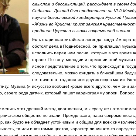
смыслом и бессмыслицей, рассуждает в своем до
Седакова. Доклад был представлен на
VI-й
Между
научно-богословской
конференции Русской Право
«Жизнь во Христе: христианская нравственност
предание Церкви и вызовы современной эпохи».
Есть старинная китайская легенда: когда Император
обстоят дела в Поднебесной, он приглашал музыка
исполнить перед ним песни, которые в это время ча
стране. По тону, мелодии и гармонии этой музыки 
ясное представление о том, что происходит в госуд
следовательно, можно ожидать в ближайшем будущ
нет ничего от гадания или других видов магии. Бо
изу. Музыка (и искусство вообще) кроме всего другого, чем они з
, своего рода датчик, который пишет кардиограмму эпохи. Вопрос в
менить этот древний метод диагностики, мы сразу же натолкнемся
ернистском
обществе не знали. Прежде всего, наша современность,
ур, как будто не обладает устойчивым и общим для всех символич
льность, та или иная гамма цветов, характер линии
что-то
определен
лоренский замышлял собрать и описать минимальные общечеловеч