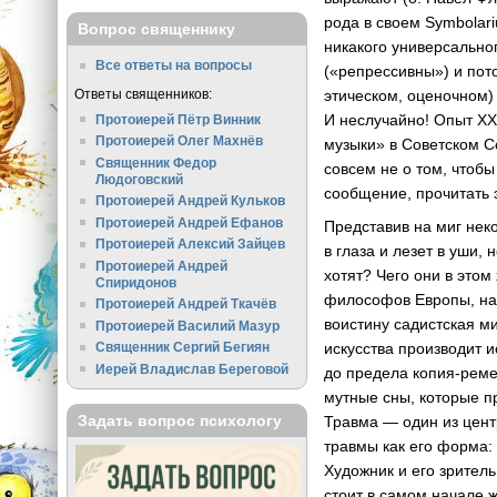
рода в своем Symbolari
Вопрос священнику
никакого универсально
Все ответы на вопросы
(«репрессивны») и пот
Ответы священников:
этическом, оценочном)
И неслучайно! Опыт ХХ
Протоиерей Пётр Винник
Протоиерей Олег Махнёв
музыки» в Советском С
Священник Федор
совсем не о том, чтоб
Людоговский
сообщение, прочитать 
Протоиерей Андрей Кульков
Протоиерей Андрей Ефанов
Представив на миг неко
Протоиерей Алексий Зайцев
в глаза и лезет в уши,
Протоиерей Андрей
хотят? Чего они в этом
Спиридонов
философов Европы, нас
Протоиерей Андрей Ткачёв
воистину садистская м
Протоиерей Василий Мазур
искусства производит и
Священник Сергий Бегиян
Иерей Владислав Береговой
до предела
копия-рем
мутные сны, которые п
Задать вопрос психологу
Травма — один из цент
травмы как его форма:
Художник и его зритель
стоит в самом начале 