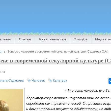
тервью
Статьи
Читальный зал
О клубе
Медиага
ал
Вопрос о человеке в современной секулярной культуре (Седакова О.А.)
веке в современной секулярной культуре (С
2011
льга Седакова
Человек
Культура
«Что есть человек, яко Ты 
Характер современного искусства точнее всег
определен как травматический. О причинах изв
и доминирования искусства обыденности, не вид