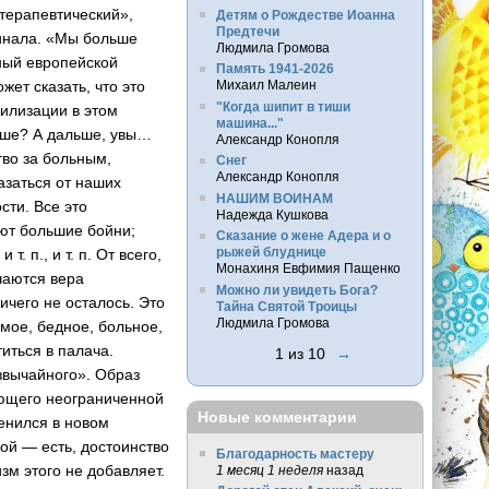
терапевтический»,
Детям о Рождестве Иоанна
Предтечи
инала. «Мы больше
Людмила Громова
нный европейской
Память 1941-2026
жет сказать, что это
Михаил Малеин
"Когда шипит в тиши
вилизации в этом
машина..."
льше? А дальше, увы…
Александр Конопля
тво за больным,
Снег
Александр Конопля
азаться от наших
НАШИМ ВОИНАМ
сти. Все это
Надежда Кушкова
уют большие бойни;
Сказание о жене Адера и о
рыжей блуднице
»
и т. п.
,
и т. п.
От всего,
Монахиня Евфимия Пащенко
чаются вера
Можно ли увидеть Бога?
ичего не осталось. Это
Тайна Святой Троицы
Людмила Громова
мое, бедное, больное,
иться в палача.
1 из 10
→
езвычайного». Образ
дающего неограниченной
Новые комментарии
енился в новом
кой
— есть, достоинство
Благодарность мастеру
зм этого не добавляет.
1 месяц 1 неделя
назад