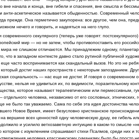
о вне начала и конца, вне гибели и спасения, вне смысла и бессм
и
анти-аскетическое
называется обыденностью. Современный чело
гда прежде. Она герметично закупорена: все другое, чем она, пре
ожном нечего и говорить, и надеяться на него глупо.
и современного секулярного (теперь уже говорят: постсекулярного
ропейский мир — но не затем, чтобы противопоставить его российс
эти мира не слишком отличаются. Мы принадлежим одному, планета
то, что в западном контексте давно стало рутиной публичной худож
е еще часто воспринимается как скандальный вызов. Но это не реб
, который достиг наших пространств с некоторым запозданием. Друг
ская социальность — нас еще не достиг. И говоря о современном о
сстве, нельзя не удивиться их, по видимости, поразительному кон
щества, которое называют терапевтическим или пермессивным, гум
— отдельного человека, независимо от его сословных, этнических,
е не было так уважаемо. Сама по себе эта идея достоинства челове
авшего Новое Время, имеет безусловно христианское происхождени
 на вершине всех ценностей одну человеческую душу, ее гибель ил
одолжило и усилило ветхозаветную интуицию в
каком-то
смысле «не
 о котором с изумлением спрашивают стихи Псалмов, среди них и то
 утверждения человека классическому гуманизму было бы просто не