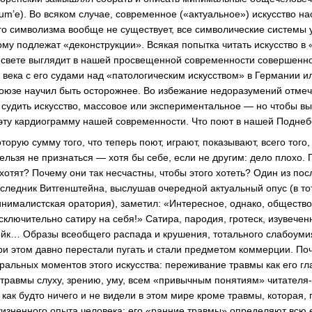
um’е). Во всяком случае, современное («актуальное») искусство на
го символизма вообще не существует, все символические системы 
ому подлежат «деконструкции». Всякая попытка читать искусство в
 свете выглядит в нашей просвещенной современности совершенн
 века с его судами над «патологическим искусством» в Германии 
оюзе научил быть осторожнее. Во избежание недоразумений отмечу
ы судить искусство, массовое или экспериментальное — но чтобы в
эту кардиограмму нашей современности. Что поют в нашей Поднеб
торую сумму того, что теперь поют, играют, показывают, всего того,
 нельзя не признаться — хотя бы себе, если не другим: дело плохо.
 хотят? Почему они так несчастны, чтобы этого хотеть? Один из по
ледник Витгенштейна, выслушав очередной актуальный опус (в тот
инималистская оратория), заметил: «Интересное, однако, общество
сключительно сатиру на себя!» Сатира, пародия, гротеск, изувече
ейк
… Образы всеобщего распада и крушения, тотального слабоуми
ри этом давно перестали пугать и стали предметом коммерции. По
ральных моментов этого искусства: переживание травмы как его гл
 травмы слуху, зрению, уму, всем «привычным понятиям»
читателя
 как будто ничего и не видели в этом мире кроме травмы, которая,
жизненного опыта человека: его «ранние травмы» определяют всю