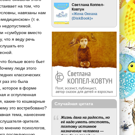
Светлана Коппел-
стаивает на том, что
Ковтун
условны, навязаны нам
«Жена Океана
(DiskBook)»
 «медицинском» (
т. е.
о недопустимой.
или «сумбуром вместо
, что я веду речь
ыслушать его
есной.
 что больше всего бьет
 Почему люди этого
следних классических
 раз это была
, которое в форме
нная и оглупленная
я,
какие-то
кошмарные
Случайная цитата
чему это востребовано?
авная тема, нанесение
Жизнь дана на радость, но
-слушателя-зрителя
.
её надо уметь отстоять,
поэтому истинное
 по мнению психологов,
назначение человека —
 его последующую