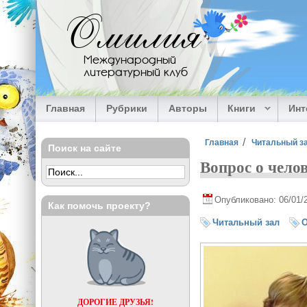
Перейти к основному содержанию
Омилия
Международный
литературный клуб
Главная
Рубрики
Авторы
Книги
Ин
Вы здесь
Главная
Читальный з
Поиск на сайте
Вопрос о чело
Опубликовано: 06/01/
Как помочь проекту?
Читальный зал
О
ДОРОГИЕ ДРУЗЬЯ!