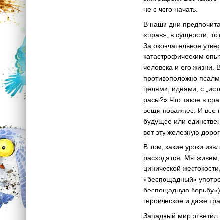
не с чего начать.
В наши дни предпочитаю
«прав», в сущности, т
За окончательное утве
катастрофическим опыт
человека и его жизни. 
противоположно псалми
целями, идеями, с „ис
расы?» Что такое в ср
вещи поважнее. И все 
будущее или единствен
вот эту железную дорог
В том, какие уроки изв
расходятся. Мы живем,
цинической жестокости
«беспощадный» употреб
беспощадную борьбу»).
героическое и даже тр
Западный мир ответил 