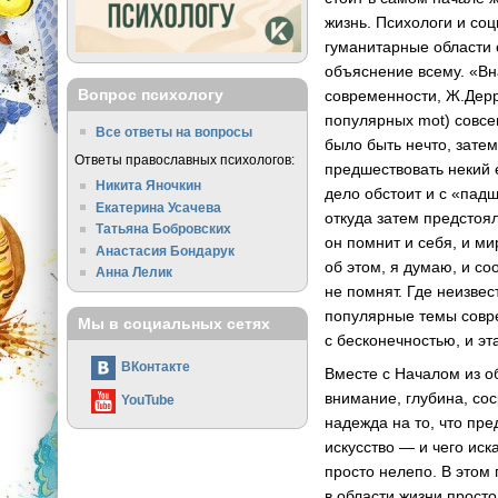
жизнь. Психологи и соц
гуманитарные области 
объяснение всему. «Вн
Вопрос психологу
современности, Ж.Дерри
популярных mot) совсе
Все ответы на вопросы
было быть нечто, зате
Ответы православных психологов:
предшествовать некий 
Никита Яночкин
дело обстоит и с «падш
Екатерина Усачева
откуда затем предстоял
Татьяна Бобровских
он помнит и себя, и ми
Анастасия Бондарук
об этом, я думаю, и с
Анна Лелик
не помнят. Где неизвес
популярные темы совре
Мы в социальных сетях
с бесконечностью, и э
ВКонтакте
Вместе с Началом из об
внимание, глубина, сос
YouTube
надежда на то, что пр
искусство — и чего ис
просто нелепо. В этом 
в области жизни просто