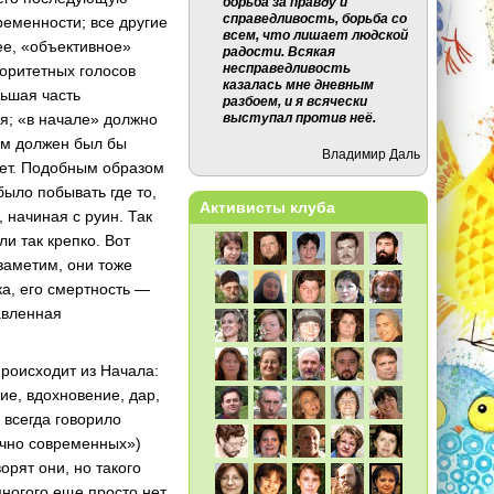
борьба за правду и
справедливость, борьба со
ременности; все другие
всем, что лишает людской
ее, «объективное»
радости. Всякая
несправедливость
торитетных голосов
казалась мне дневным
льшая часть
разбоем, и я всячески
ся; «в начале» должно
выступал против неё.
мам должен был бы
Владимир Даль
нет. Подобным образом
было побывать где то,
Активисты клуба
 начиная с руин. Так
ли так крепко. Вот
заметим, они тоже
ка, его смертность —
авленная
происходит из Начала:
ие, вдохновение, дар,
 всегда говорило
ично современных»)
орят они, но такого
многого еще просто нет