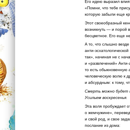
Его идею выразил вли
«Помни, что тебе прис
которую забыли еще кре
Этот своеобразный кен
возникнуть — и порой в
бесцветное. Его еще н
А то, что слышно везде
анти-эсхатологической
так», начиная не с на
и «развлечений»
Анти-
то есть обыкновенную а
человеческую волю к д
и абсурдным: к тому, ч
Смерть можно будет 
Усильем воскресенья.
Эта воля пробуждает о
о жемчужине», перевед
и свой род, и свое зад
послание из дома: