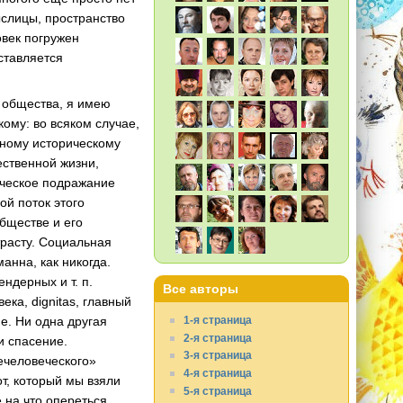
ыслицы, пространство
век погружен
дставляется
) общества, я имею
кому: во всяком случае,
рному историческому
ественной жизни,
яческое подражание
ой поток этого
бществе и его
трасту. Социальная
анна, как никогда.
 гендерных
и т. п.
Все авторы
ка, dignitas, главный
1-я страница
е. Ни одна другая
2-я страница
и спасение.
3-я страница
человеческого»
4-я страница
т, который мы взяли
5-я страница
 на что опереться,