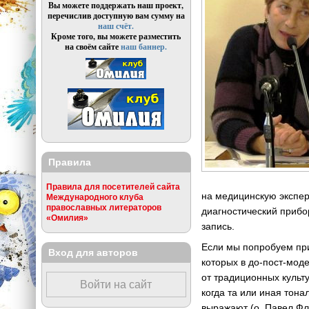
Вы можете поддержать наш проект,
перечислив доступную вам сумму на
наш счёт.
Кроме того, вы можете разместить
на своём сайте
наш баннер.
Правила
Правила для посетителей сайта
на медицинскую эксперт
Международного клуба
православных литераторов
диагностический прибор
«Омилия»
запись.
Если мы попробуем при
Вход для авторов
которых в
до-пост-мод
от традиционных культ
Войти на сайт
когда та или иная тона
выражают (о. Павел Ф