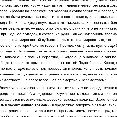
иологи, как известно, — наши авгуры, главные интерпретаторы сов
спланировали на плоскость психологии и социологии: там последн
ачале были руины», так выразил это настроение один из самых ав
да. Если на секунду вдуматься в это высказывание, оно (как и бо
м не реалистично — просто потому, что с руин ничего не начинает
м пришедшее в упадок, в состояние руин. Так же, как ранним трав
еще нетравмированный субъект: нельзя же травмировать то, чего 
естью», о которой охотно говорят. Прежде, чем упасть, нужно еще 
о падать. Но именно так теперь помнит человек: начиная с травмы,
р. Начала он не помнит. Вероятно, никогда еще о начале не забыва
ообщают песни, которые теперь поют в нашей Поднебесной. Конца, 
тно настоящее начало, там неизвестен и конец. Конечность челове
менных рассуждений: но странна эта конечность, никак не сопост
та смертность, не сопоставленная со смертью и бессмертием!
ласти человеческого опыта исчезает все то, что непосредственно 
редоточенность, благодарность, изумление, милость, хвала, почтен
едставляется невозможным, доверие, высокая печаль… Всего, о чем
кать в песнях нашего времени (я продолжаю говорить о самых «тип
пространстве вне начала и вне конца («мы живем после конца», гов
 не бывает: вся она — перед концом!) для всего названного и для 