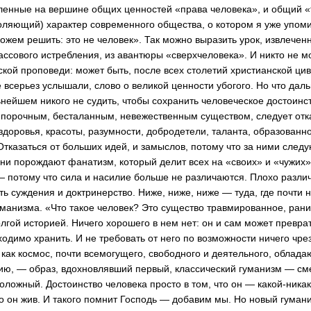
енные на вершине общих ценностей «права человека», и общий «
оляющий) характер современного общества, о котором я уже упом
можем решить: это не человек». Так можно выразить урок, извлече
ассового истребления, из авантюры «сверхчеловека». И никто не мо
ской проповеди: может быть, после всех столетий христианской ци
 всерьез услышали, слово о великой ценности убогого. Но что да
ьнейшем никого не судить, чтобы сохранить человеческое достоинс
порочным, бесталанным, невежественным существом, следует отк
доровья, красоты, разумности, добродетели, таланта, образованно
тказаться от больших идей, и замыслов, потому что за ними след
 они порождают фанатизм, который делит всех на «своих» и «чужих
, — потому что сила и насилие больше не различаются. Плохо разли
ь суждения и доктринерство. Ниже, ниже, ниже — туда, где почти н
уманизма. «Что такое человек? Это существо травмированное, рани
лгой историей. Ничего хорошего в нем нет: он и сам может преврат
ходимо хранить. И не требовать от него по возможности ничего чр
, как космос, почти всемогущего, свободного и деятельного, обла
ию, — образ, вдохновлявший первый, классический гуманизм — см
оложный. Достоинство человека просто в том, что он —
какой-ника
то он жив. И такого помнит Господь — добавим мы. Но новый гумани