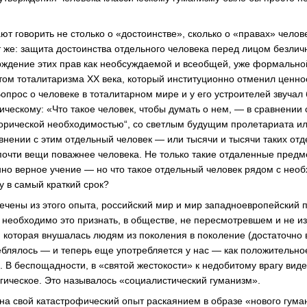
т говорить не столько о «достоинстве», сколько о «правах» челов
от же: защита достоинства отдельного человека перед лицом безлич
рждение этих прав как необсуждаемой и всеобщей, уже формальн
ом тоталитаризма ХХ века, который институционно отменил ценно
Вопрос о человеке в тоталитарном мире и у его устроителей звучал
ческому: «Что такое человек, чтобы думать о нем, — в сравнении
торической необходимостью“, со светлым будущим пролетариата и
авнении с этим отдельный человек — или тысячи и тысячи таких от
почти вещи поважнее человека. Не только такие отдаленные предме
но верное учение — но что такое отдельный человек рядом с нео
у в самый краткий срок?
лечены из этого опыта, российский мир и мир западноевропейский 
 необходимо это признать, в обществе, не пересмотревшем и не и
, которая внушалась людям из поколения в поколение (достаточно 
лялось — и теперь еще употребляется у нас — как положительное
 В беспощадности, в «святой жестокости» к недобитому врагу виде
агическое. Это называлось «социалистический гуманизм».
на свой катастрофический опыт раскаянием в образе «нового гума