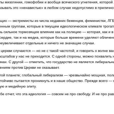
илы мизогинии, гомофобии и вообще всяческого угнетения, которой 
Называть это «ненавистью» в любом случае недопустимо в прилич
щих — экстремисты из числа недавних беженцев, феминистки, ЛГБ
енным группам, которые в текущем идеологическом климате трогать
нь сильное тормозящее влияние как на полицию — которая, как и в
сердие, так и на медиа, которые больше времени уделяют обличен
реувеличивают отдельные и ничего не значащие случаи.
церкви случаются — но не с такой частотой, и говорить о волне в
сштабов у нас не приходится. С одной стороны, можно похвалить 
ках. С другой — отметить, что государство не является либеральн
ениям против Церкви не оказывает.
гой планете; глобальный либерализм — чрезвычайно мощная, пол
стойчиво пытается проникнуть и в наше общество. Прежде всего — 
ую и медийную элиту.
бе отчет, что эта идеология — совсем не про свободу. И не про ра