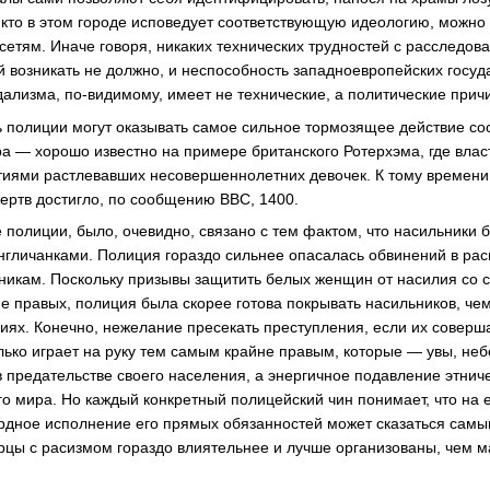
 кто в этом городе исповедует соответствующую идеологию, можно 
сетям. Иначе говоря, никаких технических трудностей с расследо
 возникать не должно, и неспособность западноевропейских госуд
дализма, по-видимому, имеет не технические, а политические прич
ть полиции могут оказывать самое сильное тормозящее действие с
ра — хорошо известно на примере британского Ротерхэма, где вла
тиями растлевавших несовершеннолетних девочек. К тому времени 
жертв достигло, по сообщению BBC, 1400.
полиции, было, очевидно, связано с тем фактом, что насильники 
гличанками. Полиция гораздо сильнее опасалась обвинений в рас
никам. Поскольку призывы защитить белых женщин от насилия со 
 правых, полиция была скорее готова покрывать насильников, чем
иях. Конечно, нежелание пресекать преступления, если их соверш
олько играет на руку тем самым крайне правым, которые — увы, не
в предательстве своего населения, а энергичное подавление этнич
о мира. Но каждый конкретный полицейский чин понимает, что на 
рдное исполнение его прямых обязанностей может сказаться сам
цы с расизмом гораздо влиятельнее и лучше организованы, чем м