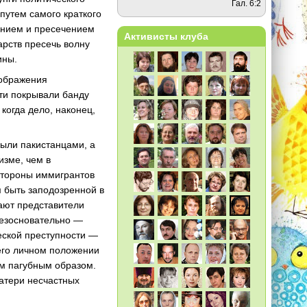
Гал. 6:2
путем самого краткого
ванием и пресечением
Активисты клуба
арств пресечь волну
ины.
оображения
сти покрывали банду
когда дело, наконец,
были пакистанцами, а
изме, чем в
стороны иммигрантов
 быть заподозренной в
ают представители
безосновательно —
еской преступности —
его личном положении
ым пагубным образом.
атери несчастных