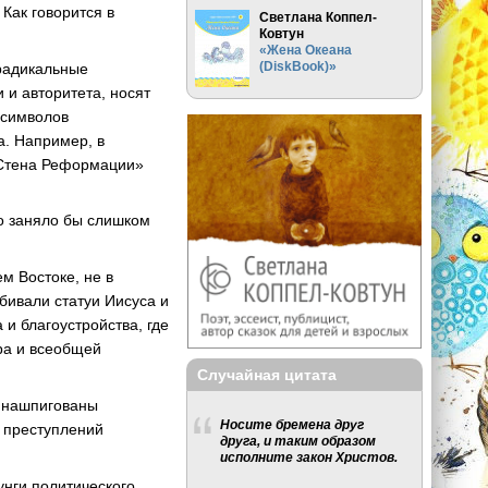
Как говорится в
Светлана Коппел-
Ковтун
«Жена Океана
(DiskBook)»
 радикальные
 и авторитета, носят
 символов
а. Например, в
«Стена Реформации»
то заняло бы слишком
м Востоке, не в
бивали статуи Иисуса и
и благоустройства, где
ра и всеобщей
Случайная цитата
) нашпигованы
Носите бремена друг
 преступлений
друга, и таким образом
исполните закон Христов.
унги политического