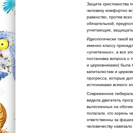
Защита христианства п
человеку комфортно вс
равенство, против все
обязательной, предпол
угнетающие, защищать
Идеологически такой вз
именно классу принадл
«угнетенных», а все з
постановка вопроса о 
и церковниками) была 
капиталистам и церков
прогресса, которые до
источниками всякого зл
Современное либераль
видела двигатель прогр
вытесненных на обочин
полагали, что корень 
ответственны за фашиз
человечеству навязало