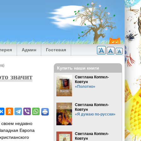
лерея
Админ
Гостевая
ев)
Купить наши книги
это значит
Светлана Коппел-
Ковтун
«Полотно»
Светлана Коппел-
Ковтун
«Я думаю по-русски»
в своем недавно
Западная Европа
Светлана Коппел-
христианского
Ковтун