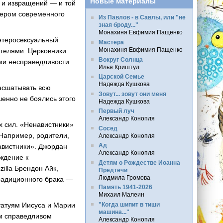
Новые материалы
 и извращений — и той
кером современного
Из Павлов - в Савлы, или "не
зная броду..."
Монахиня Евфимия Пащенко
гетеросексуальный
Мастера
Монахиня Евфимия Пащенко
ателями. Церковники
Вокруг Солнца
ами несправедливости
Илья Криштул
Царской Семье
Надежда Кушкова
расшатывать всю
Зовут... зовут они меня
енно не боялись этого
Надежда Кушкова
Первый луч
Александр Конопля
х сил. «Ненавистники»
Сосед
 Например, родители,
Александр Конопля
Ад
авистники». Джордан
Александр Конопля
ждение к
Детям о Рождестве Иоанна
lla Брендон Айк,
Предтечи
Людмила Громова
традиционного брака —
Память 1941-2026
Михаил Малеин
статуям Иисуса и Марии
"Когда шипит в тиши
машина..."
ем справедливом
Александр Конопля