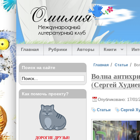
Перейти к основному содержанию
Омилия
Международный
литературный клуб
Главная
Рубрики
Авторы
Книги
Ин
Вы здесь
Главная
Статьи
Вол
Поиск на сайте
Волна антихри
(Сергей Худие
Как помочь проекту?
Опубликовано: 17/01/
Статьи
Сергей Х
ДОРОГИЕ ДРУЗЬЯ!