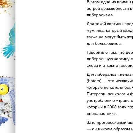
В этом одна из причин
острой враждебности к
либерализма.
Для такой картины пре
мужчина, который каждо
также не могут быть ж
для большевиков.
Говорить о том, что ц
либеральную картину м
слова и открыто говори
Для либералов «ненави
(haters) — это исключи
которые не хотели бы,
Питерсон, психолог и 
употреблению «трансге
который в 2008 году п
«ненавистник».
Зато прогрессивный акт
— он никоим образом н