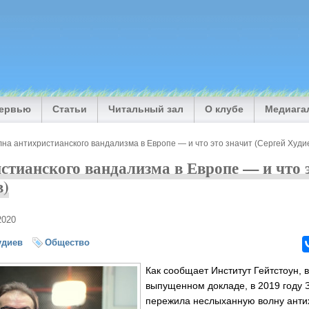
тервью
Статьи
Читальный зал
О клубе
Медиага
на антихристианского вандализма в Европе — и что это значит (Сергей Худи
стианского вандализма в Европе — и что 
в)
2020
удиев
Общество
Как сообщает Институт Гейтстоун, 
выпущенном докладе, в 2019 году 
пережила неслыханную волну анти