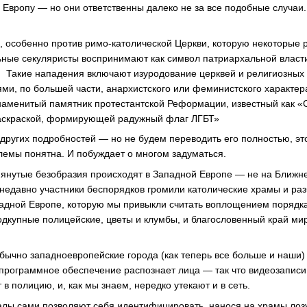
Европу — но они ответственны далеко не за все подобные случаи. 
 особенно против римо-католической Церкви, которую некоторые
ные секуляристы воспринимают как символ патриархальной власти
. Такие нападения включают изуродование церквей и религиозных
ми, по большей части, анархистского или феминистского характер
наменитый памятник протестантской Реформации, известный как 
аскраской, формирующей радужный флаг ЛГБТ»
 других подробностей — но не будем переводить его полностью, э
блемы понятна. И побуждает о многом задуматься.
мянутые безобразия происходят в Западной Европе — не на Ближне
е недавно участники беспорядков громили католические храмы и раз
адной Европе, которую мы привыкли считать воплощением порядка 
одкупные полицейские, цветы и клумбы, и благословенный край ми
 обычно западноевропейские города (как теперь все больше и наши
программное обеспечение распознает лица — так что видеозаписи
 полицию, и, как мы знаем, нередко утекают и в сеть.
далы сами позволяют себя идентифицировать, нанося на храмы лоз