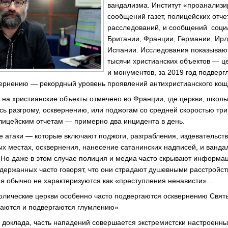
вандализма. Институт «проанализи
сообщений газет, полицейских отче
расследований, и сообщений социа
Британии, Франции, Германии, Ирл
Испании. Исследования показывают
тысячи христианских объектов — ц
и монументов, за 2019 год подверг
ернению — рекордный уровень проявлений антихристианского кощ
 на христианские объекты отмечено во Франции, где церкви, школ
ь разгрому, осквернению, или поджогам со средней скоростью три 
лицейским отчетам — примерно два инцидента в день.
ие атаки — которые включают поджоги, разграбления, издевательст
ых местах, осквернения, нанесение сатанинских надписей, и ванд
Но даже в этом случае полиция и медиа часто скрывают информац
держанных часто говорят, что они страдают душевными расстройст
я обычно не характеризуются как «преступления ненависти»...
олические церкви особенно часто подвергаются осквернению Святы
ваются и подвергаются глумлению»
 доклада, часть нападений совершается экстремистски настроенн