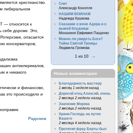
является христианство.
Снег
Александр Конопля
ном либеральном
НАШИМ ВОИНАМ
Надежда Кушкова
Т — относятся к
Сказание о жене Адера и о
рыжей блуднице
 себе дороже. Это,
Монахиня Евфимия Пащенко
 Ротерхэме, опасается
Можно ли увидеть Бога?
Тайна Святой Троицы
ию консерваторов,
Людмила Громова
1 из 10
→
андализма
наших антиклерикалов,
ым и никакого
Новые комментарии
Благодарность мастеру
итически и финансово,
1 месяц 1 неделя
назад
Дорогой отец Алексий, очень
как это происходило и
2 месяца 2 недели
назад
Значение Морока
2 месяца 2 недели
назад
вноправие.
Храни Господь на путях
Радонеж
Вашего
2 месяца 4 недели
назад
Протитип фрау Берты был