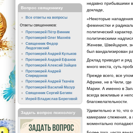
недавно прибывшими в 
Вопрос священнику
докладе,
Все ответы на вопросы
«Некоторые нападения,
феминистки и радикаль
Ответы священников:
политический характер
Протоиерей Пётр Винник
Протоиерей Олег Махнёв
политическими надпися
Священник Федор
Женеве, Швейцария, з
Людоговский
был вандализирован р
Протоиерей Андрей Кульков
Протоиерей Андрей Ефанов
Доклад приводит и ряд
Протоиерей Алексий Зайцев
много места, суть про
Протоиерей Андрей
Прежде всего, все упо
Спиридонов
Протоиерей Андрей Ткачёв
Африке, не в Чили, гд
Протоиерей Василий Мазур
Марии. А именно в Зап
Священник Сергий Бегиян
всегда вежливые и неп
Иерей Владислав Береговой
благожелательности.
Удивительно и то, что
Задать вопрос психологу
камерами слежения, а 
моментально попадают в
Более того, часто ван