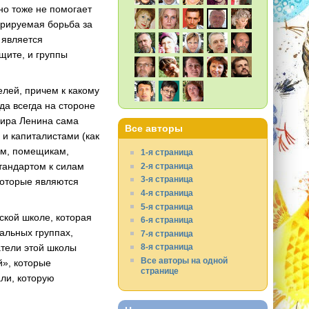
но тоже не помогает
арируемая борьба за
 является
щите, и группы
елей, причем к какому
да всегда на стороне
имира Ленина сама
Все авторы
 и капиталистами (как
ям, помещикам,
1-я страница
стандартом к силам
2-я страница
3-я страница
 которые являются
4-я страница
5-я страница
кой школе, которая
6-я страница
нальных группах,
7-я страница
атели этой школы
8-я страница
Все авторы на одной
й», которые
странице
ли, которую