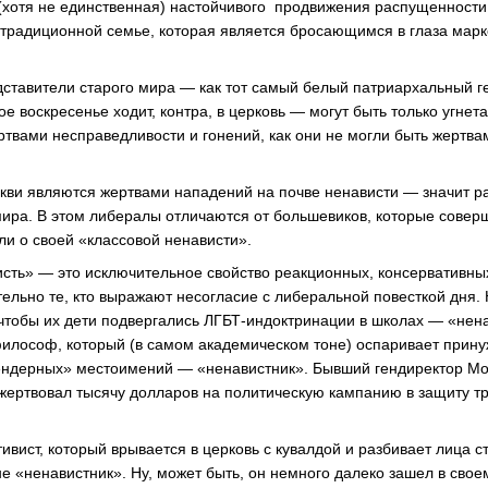
 (хотя не единственная) настойчивого продвижения распущенности
 традиционной семье, которая является бросающимся в глаза мар
дставители старого мира — как тот самый белый патриархальный 
е воскресенье ходит, контра, в церковь — могут быть только угнет
ертвами несправедливости и гонений, как они не могли быть жертв
еркви являются жертвами нападений на почве ненависти — значит 
ира. В этом либералы отличаются от большевиков, которые соверш
ли о своей «классовой ненависти».
сть» — это исключительное свойство реакционных, консервативны
тельно те, кто выражают несогласие с либеральной повесткой дня.
 чтобы их дети подвергались ЛГБТ-индоктринации в школах — «нен
философ, который (в самом академическом тоне) оспаривает прину
ндерных» местоимений — «ненавистник». Бывший гендиректор Mozi
ожертвовал тысячу долларов на политическую кампанию в защиту 
ивист, который врывается в церковь с кувалдой и разбивает лица 
е «ненавистник». Ну, может быть, он немного далеко зашел в сво