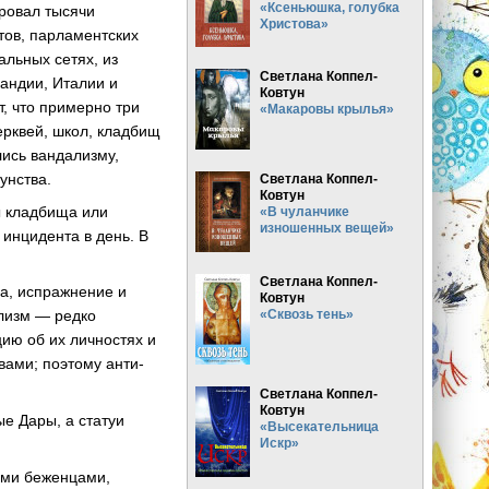
«Ксеньюшка, голубка
ровал тысячи
Христова»
тов, парламентских
льных сетях, из
Светлана Коппел-
андии, Италии и
Ковтун
, что примерно три
«Макаровы крылья»
ерквей, школ, кладбищ
лись вандализму,
унства.
Светлана Коппел-
Ковтун
ы кладбища или
«В чуланчике
изношенных вещей»
инцидента в день. В
Светлана Коппел-
ва, испражнение и
Ковтун
«Сквозь тень»
ализм — редко
ию об их личностях и
вами; поэтому анти-
Светлана Коппел-
Ковтун
е Дары, а статуи
«Высекательница
Искр»
ыми беженцами,