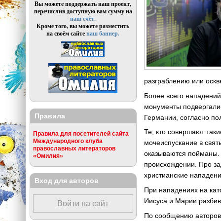
Вы можете поддержать наш проект,
перечислив доступную вам сумму на
наш счёт.
Кроме того, вы можете разместить
на своём сайте
наш баннер.
разграблению или оскв
Более всего нападений
монументы подвергалис
Правила
Германии, согласно по
Те, кто совершают так
Правила для посетителей сайта
Международного клуба
мочеиспускание в свят
православных литераторов
оказываются пойманы. 
«Омилия»
происхождении. Про за
христианские нападени
Вход для авторов
При нападениях на кат
Иисуса и Марии разби
Войти на сайт
По сообщению авторов