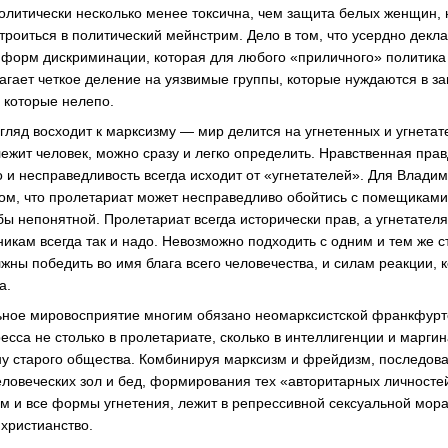
олитически несколько менее токсична, чем защита белых женщин, 
троиться в политический мейнстрим. Дело в том, что усердно декл
х форм дискриминации, которая для любого «приличного» политика
агает четкое деление на уязвимые группы, которые нуждаются в за
 которые нелепо.
гляд восходит к марксизму — мир делится на угнетенных и угнетат
ежит человек, можно сразу и легко определить. Нравственная прав
ло и несправедливость всегда исходит от «угнетателей». Для Влад
том, что пролетариат может несправедливо обойтись с помещиками
бы непонятной. Пролетариат всегда исторически прав, а угнетател
никам всегда так и надо. Невозможно подходить с одним и тем же 
лжны победить во имя блага всего человечества, и силам реакции,
а.
ное мировосприятие многим обязано неомарксистской франкфуртс
есса не столько в пролетариате, сколько в интеллигенции и марги
у старого общества. Комбинируя марксизм и фрейдизм, последов
человеческих зол и бед, формирования тех «авторитарных личносте
м и все формы угнетения, лежит в репрессивной сексуальной мора
 христианство.