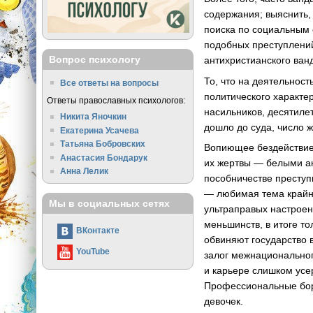
содержания; выяснить,
поиска по социальным 
подобных преступлений
Вопрос психологу
антихристианского ван
То, что на деятельнос
Все ответы на вопросы
политического характе
Ответы православных психологов:
насильников, десятиле
Никита Яночкин
дошло до суда, число 
Екатерина Усачева
Татьяна Бобровских
Вопиющее бездействие 
Анастасия Бондарук
их жертвы — белыми ан
Анна Лелик
пособничестве преступ
— любимая тема крайне
Мы в социальных сетях
ультраправых настроен
меньшинств, в итоге т
ВКонтакте
обвиняют государство 
YouTube
залог межнациональног
и карьере слишком усе
Профессиональные бор
девочек.