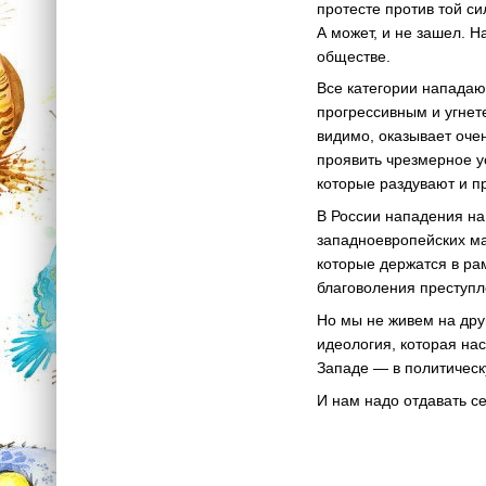
протесте против той с
А может, и не зашел. 
обществе.
Все категории нападаю
прогрессивным и угнет
видимо, оказывает оче
проявить чрезмерное у
которые раздувают и п
В России нападения на 
западноевропейских ма
которые держатся в рам
благоволения преступл
Но мы не живем на дру
идеология, которая на
Западе — в политическ
И нам надо отдавать се