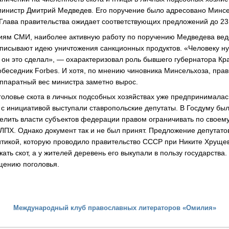
министр Дмитрий Медведев. Его поручение было адресовано Минс
Глава правительства ожидает соответствующих предложений до 23
иям СМИ, наиболее активную работу по поручению Медведева вед
иписывают идею уничтожения санкционных продуктов. «Человеку н
и он это сделал», — охарактеризовал роль бывшего губернатора Кр
беседник Forbes. И хотя, по мнению чиновника Минсельхоза, пра
аппаратный вес министра заметно вырос.
головье скота в личных подсобных хозяйствах уже предпринималась
 с инициативой выступали ставропольские депутаты. В Госдуму был
елить власти субъектов федерации правом ограничивать по своем
 ЛПХ. Однако документ так и не был принят. Предложение депутато
итикой, которую проводило правительство СССР при Никите Хрущев
ать скот, а у жителей деревень его выкупали в пользу государства
щению поголовья.
Международный клуб православных литераторов «Омилия»