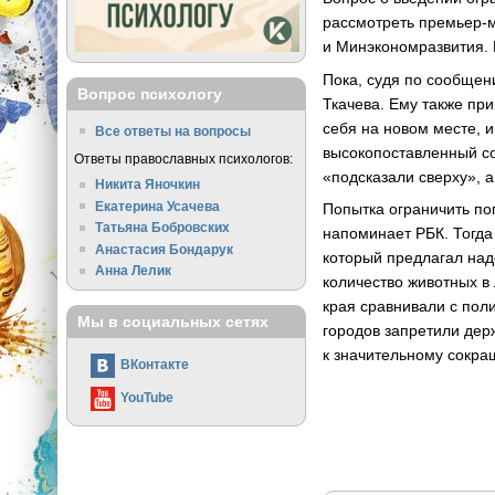
рассмотреть премьер-
и Минэкономразвития. 
Пока, судя по сообщен
Вопрос психологу
Ткачева. Ему также пр
себя на новом месте, 
Все ответы на вопросы
высокопоставленный со
Ответы православных психологов:
«подсказали сверху», 
Никита Яночкин
Екатерина Усачева
Попытка ограничить по
Татьяна Бобровских
напоминает РБК. Тогда
Анастасия Бондарук
который предлагал над
Анна Лелик
количество животных в
края сравнивали с пол
Мы в социальных сетях
городов запретили держ
к значительному сокра
ВКонтакте
YouTube