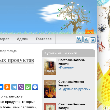
лерея
Админ
Гостевая
лади граждан
Купить наши книги
ых продуктов
Светлана Коппел-
Ковтун
«Полотно»
Светлана Коппел-
Ковтун
«Я думаю по-русски»
то на таможне
ные продукты, которые
Светлана Коппел-
ну большими партиями,
Ковтун