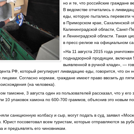
но и те, что российские граждане ве
В ведомстве отчитались о ликвида
еды, которую пытались перевезти ч
в Приморском крае, Сахалинской о
Калининградской области, Санкт-П
и Ленинградской области. Такая ц
в пресс-релизе на официальном са
«На 11 августа 2015 года уничтоже
поднадзорной продукции, включая 5
выявленной в ручной клади», — го
дента РФ, который регулирует ликвидацию еды, говорится, что он н
 лицами. Согласно нормам, граждане имеют право ввозить до пят
роисхождения (на человека).
м таможне, 3 августа один из пользователей рассказал, что у его
и 10 упаковок хамона по 600-700 граммов, объяснив это новым п
тняли санкционную колбасу и сыр, могут подать в суд, заявил «Мо
в. Юрист посоветовал всем туристам, которые отправляются за руб
за и предъявлять его чиновникам.