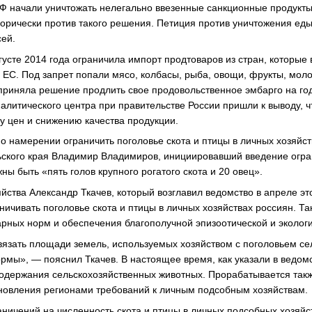
 РФ начали уничтожать нелегально ввезенные санкционные продукт
горически против такого решения. Петиция против уничтожения ед
сей.
густе 2014 года ограничила импорт продтоваров из стран, которые
з ЕС. Под запрет попали мясо, колбасы, рыба, овощи, фрукты, мол
приняла решение продлить свое продовольственное эмбарго на год
налитического центра при правительстве России пришли к выводу, ч
ту цен и снижению качества продукции.
 о намерении ограничить поголовье скота и птицы в личных хозяйст
ского края Владимир Владимиров, инициировавший введение огран
ны быть «пять голов крупного рогатого скота и 20 овец».
йства Александр Ткачев, который возглавил ведомство в апреле это
аничивать поголовье скота и птицы в личных хозяйствах россиян. 
рных норм и обеспечения благополучной эпизоотической и экологи
язать площади земель, используемых хозяйством с поголовьем се
рмы», — пояснил Ткачев. В настоящее время, как указали в ведом
одержания сельскохозяйственных животных. Прорабатывается так
новления регионами требований к личным подсобным хозяйствам.
аничений на численность скота и птицы в личных подсобных хозяйс