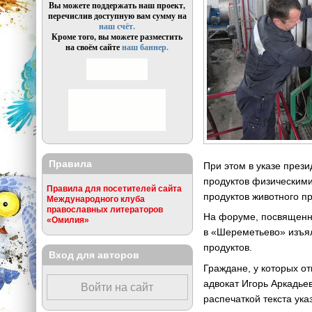
Вы можете поддержать наш проект,
перечислив доступную вам сумму на
наш счёт.
Кроме того, вы можете разместить
на своём сайте
наш баннер.
Правила
При этом в указе прези
продуктов физическими
Правила для посетителей сайта
продуктов животного п
Международного клуба
православных литераторов
На форуме, посвященно
«Омилия»
в «Шереметьево» изъял
продуктов.
Вход для авторов
Граждане, у которых о
адвокат Игорь Аркадье
Войти на сайт
распечаткой текста ука