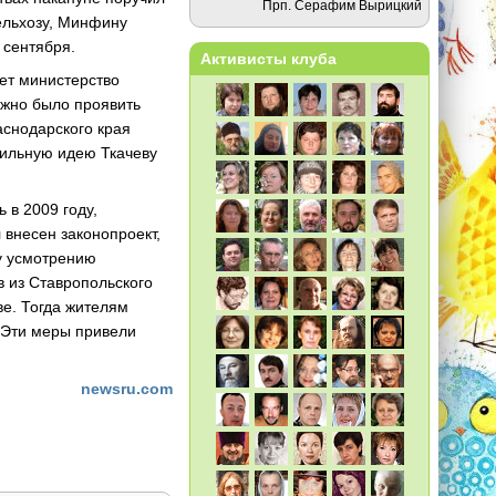
Прп. Серафим Вырицкий
ельхозу, Минфину
 сентября.
Активисты клуба
ет министерство
ужно было проявить
аснодарского края
вильную идею Ткачеву
 в 2009 году,
 внесен законопроект,
у усмотрению
в из Ставропольского
е. Тогда жителям
. Эти меры привели
newsru.com