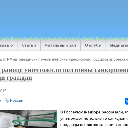
тервью
Статьи
Читальный зал
О клубе
Медиага
сти РФ на границе уничтожили полтонны санкционных продуктов из ручной к
 границе уничтожили полтонны санкционн
ди граждан
2015
о
Россия
В Россельхознадзоре рассказали, ч
уничтожают не только те санкцион
продавцы пытаются завезти в стра