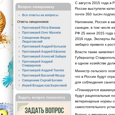
С августа 2015 года в
Вопрос священнику
России выступили кате
почти 350 тысяч подпи
Все ответы на вопросы
Напомним, Россия в ав
Ответы священников:
санкции, в том числе и
Протоиерей Пётр Винник
Протоиерей Олег Махнёв
РФ 25 июня 2015 года 
Священник Федор
2016 года. Эксперты А
Людоговский
эмбарго привело к рос
Протоиерей Андрей Кульков
Протоиерей Андрей Ефанов
Власти также заявляют
Протоиерей Алексий Зайцев
Губернатор Ставрополь
Протоиерей Андрей
в одном хозяйстве долж
Спиридонов
Протоиерей Андрей Ткачёв
Министр сельского хозя
Протоиерей Василий Мазур
что в России будут огр
Священник Сергий Бегиян
для соблюдения санита
Иерей Владислав Береговой
«Планируется взаимоув
будут рациональные но
Задать вопрос психологу
ветеринарные нормы с
самостоятельного уста
Вопрос о введении огр