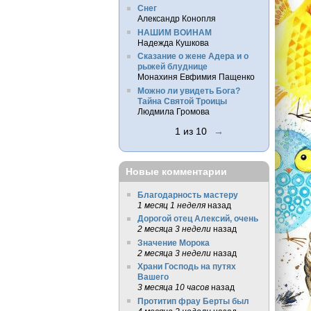
Снег
Александр Конопля
НАШИМ ВОИНАМ
Надежда Кушкова
Сказание о жене Адера и о
рыжей блуднице
Монахиня Евфимия Пащенко
Можно ли увидеть Бога?
Тайна Святой Троицы
Людмила Громова
1 из 10
→
Новые комментарии
Благодарность мастеру
1 месяц 1 неделя
назад
Дорогой отец Алексий, очень
2 месяца 3 недели
назад
Значение Морока
2 месяца 3 недели
назад
Храни Господь на путях
Вашего
3 месяца 10 часов
назад
Протитип фрау Берты был