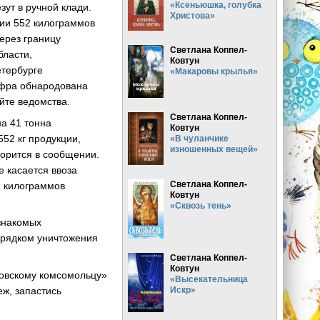
«Ксеньюшка, голубка
зут в ручной клади.
Христова»
ции 552 килограммов
ерез границу
Светлана Коппел-
бласти,
Ковтун
етербурге
«Макаровы крылья»
ифра обнародована
йте ведомства.
Светлана Коппел-
на 41 тонна
Ковтун
52 кг продукции,
«В чуланчике
изношенных вещей»
ворится в сообщении.
е касается ввоза
Светлана Коппел-
и килограммов
Ковтун
«Сквозь тень»
 знакомых
орядком уничтожения
Светлана Коппел-
Ковтун
сковскому комсомольцу»
«Высекательница
Искр»
еж, запастись