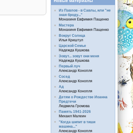
Новые материалы
Из Павлов - в Савлы, или "не
зная броду..."
Монахиня Евфимия Пащенко
Мастера
Монахиня Евфимия Пащенко
Вокруг Солнца
Илья Криштул
Царской Семье
Надежда Кушкова
Зовут... зовут они меня
Надежда Кушкова
Первый луч
Александр Конопля
Сосед
Александр Конопля
Ад
Александр Конопля
Детям о Рождестве Иоанна
Предтечи
Людмила Громова
Память 1941-2026
Михаил Малеин
"Когда шипит в тиши
машина..."
Александр Конопля