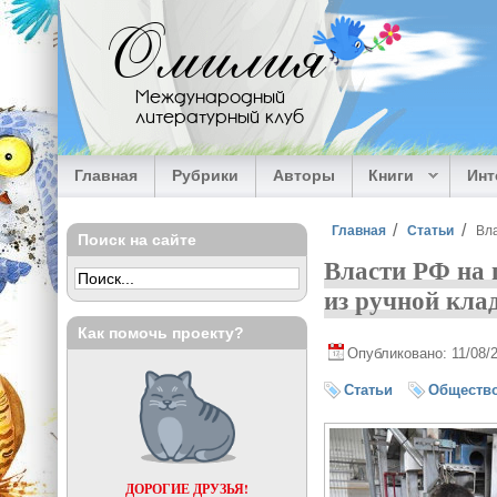
Перейти к основному содержанию
Омилия
Международный
литературный клуб
Главная
Рубрики
Авторы
Книги
Ин
Вы здесь
Главная
Статьи
Вла
Поиск на сайте
Власти РФ на
из ручной кла
Как помочь проекту?
Опубликовано: 11/08/
Статьи
Обществ
ДОРОГИЕ ДРУЗЬЯ!