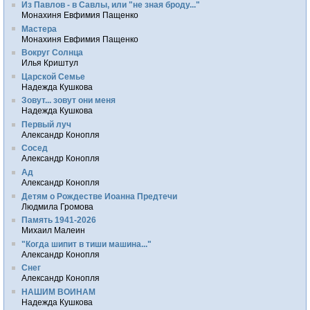
Из Павлов - в Савлы, или "не зная броду..."
Монахиня Евфимия Пащенко
Мастера
Монахиня Евфимия Пащенко
Вокруг Солнца
Илья Криштул
Царской Семье
Надежда Кушкова
Зовут... зовут они меня
Надежда Кушкова
Первый луч
Александр Конопля
Сосед
Александр Конопля
Ад
Александр Конопля
Детям о Рождестве Иоанна Предтечи
Людмила Громова
Память 1941-2026
Михаил Малеин
"Когда шипит в тиши машина..."
Александр Конопля
Снег
Александр Конопля
НАШИМ ВОИНАМ
Надежда Кушкова