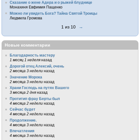
Сказание о жене Адера и о рыжей блуднице
Монахиня Евфимия Пащенко
Можно ли увидеть Бога? Тайна Святой Троицы
Людмила Громова
1 из 10
→
Новые комментарии
Благодарность мастеру
1 месяц 1 неделя
назад
Дорогой отец Алексий, очень
2 месяца 3 недели
назад
Значение Морока
2 месяца 3 недели
назад
Храни Господь на путях Вашего
3 месяца 2 дня
назад
Протитип фрау Берты был
4 месяца 2 недели
назад
Сейчас будет
4 месяца 2 недели
назад
Продолжение.
4 месяца 3 недели
назад
Впечатления
4 месяца 3 недели
назад