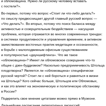
и обломовщина. Нужно ли русскому человеку вставать
с постели?».
Во-первых, потому что вопрос «Стоит ли что-либо делать?»
по смыслу предвосхищает другой главный русский вопрос —
«Что делать?». Во-вторых, потому что поиск баланса между
активностью и созерцательным бездействием — насущная
проблема, которая отражается во многих современных трендах:
в системах продуктивности и управления временем, в активном
заимствовании восточных практик медитации и осознанности,
в борьбе с малоподвижным офисным существованием
и популярностью «дауншифтинга». Что же такое
«обломовщина»? Имеет ли обломовское созерцание что-то
общее с дзен-буддизмом? Насколько предприимчивость Штольца
плодотворна? Является ли «обломовщина» специфически
русской чертой? Стоит ли с ней бороться и равняться в жизни
на Штольца? Кого сейчас больше, Штольцов или Обломовых,
и как это влияет на экономическую и политическую обстановку
в России?
Подкрепить свое мнение цитатами можно прямо в Музеоне.
Дальнейшее расписание литературных дискуссий: