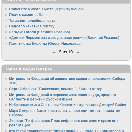
Полюбите живого Христа (Юрий Кузнецов)
Плач о самом себе
Ты зачем полюбила поэта
Надоело качаться листку
Загадки Гоголя (Василий Розанов)
«Демон» Лермонтова и его древние родичи (Василий Розанов)
Памяти отца Кирилла (Олеся Николаева)
←
5 из 10
→
Новое в медиагалерее
Митрополит Феодосий об инициативе скорого проведения Собора
УПЦ
Сергей Марнов. "Блаженная, помоги!" - Читает автор
Митрополит Феодосий о перспективах своего суда, вредном
балласте в Церкви и русском языке
Избранные стихи Светланы Коппел-Ковтун читает Дмитрий Бабич
Марк Смирнов: Закат христианства приходит вместе с закатом
Европы
Эксперт IT и финансов: План цифрового контроля и сроки его
реализации
Кто такой планировщик? Улица Правды. Д. Роде, С. Колмогоров, К.