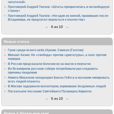
читателей»
Протоиерей Андрей Ткачев: «Штаты превратились в несвободную
страну»
Протоиерей Андрей Ткачёв: «Ни один из князей, правивших после
Владимира, не предлагал вернуться к язычеству»
←
6 из 10
→
Новые статьи
Гром среди ясного неба (Архим. Симеон (Гагатик)
Михаил Хазин: Не «свобода» против «диктатуры», а хаос против
порядка
В России предсказали болезни из-за масок и перчаток
Во Всемирном русском соборе потребовали расследовать
причины пандемии
Никита Михалков заподозрил Билла Гейтса в желании чипировать
всех людей планеты
В Москве задержали волонтеров, кормивших бездомных людей
Пасхальное послание Святейшего Патриарха Кирилла
←
6 из 10
→
Новое в Читальном зале