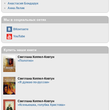
Анастасия Бондарук
Анна Лелик
Мы в социальных сетях
ВКонтакте
YouTube
Купить наши книги
Светлана Коппел-Ковтун
«Полотно»
Светлана Коппел-Ковтун
«Я думаю по-русски»
Светлана Коппел-Ковтун
«Ксеньюшка, голубка Христова»