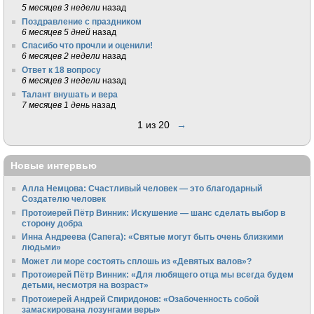
5 месяцев 3 недели
назад
Поздравление с праздником
6 месяцев 5 дней
назад
Спасибо что прочли и оценили!
6 месяцев 2 недели
назад
Ответ к 18 вопросу
6 месяцев 3 недели
назад
Талант внушать и вера
7 месяцев 1 день
назад
1 из 20
→
Новые интервью
Алла Немцова: Счастливый человек — это благодарный
Создателю человек
Протоиерей Пётр Винник: Искушение — шанс сделать выбор в
сторону добра
Инна Андреева (Сапега): «Святые могут быть очень близкими
людьми»
Может ли море состоять сплошь из «Девятых валов»?
Протоиерей Пётр Винник: «Для любящего отца мы всегда будем
детьми, несмотря на возраст»
Протоиерей Андрей Спиридонов: «Озабоченность собой
замаскирована лозунгами веры»