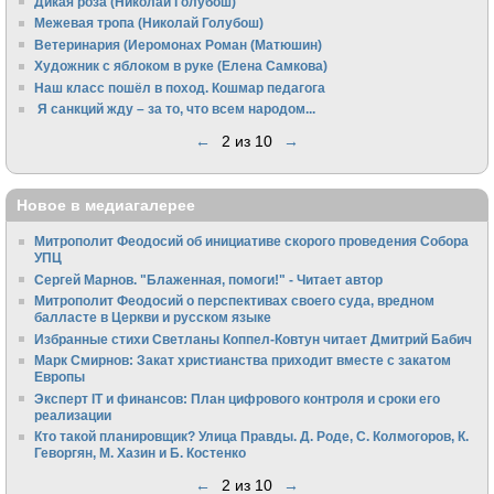
Дикая роза (Николай Голубош)
Межевая тропа (Николай Голубош)
Ветеринария (Иеромонах Роман (Матюшин)
Художник с яблоком в руке (Елена Самкова)
Наш класс пошёл в поход. Кошмар педагога
Я санкций жду – за то, что всем народом...
←
2 из 10
→
Новое в медиагалерее
Митрополит Феодосий об инициативе скорого проведения Собора
УПЦ
Сергей Марнов. "Блаженная, помоги!" - Читает автор
Митрополит Феодосий о перспективах своего суда, вредном
балласте в Церкви и русском языке
Избранные стихи Светланы Коппел-Ковтун читает Дмитрий Бабич
Марк Смирнов: Закат христианства приходит вместе с закатом
Европы
Эксперт IT и финансов: План цифрового контроля и сроки его
реализации
Кто такой планировщик? Улица Правды. Д. Роде, С. Колмогоров, К.
Геворгян, М. Хазин и Б. Костенко
←
2 из 10
→