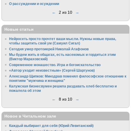
О рассуждении и осуждении
←
2 из 10
→
Новые статьи
Нейросеть просто прочтет ваши мысли. Нужны новые права,
чтобы защитить свой ум (Самуил Сигал)
Сегодня умер протоиерей Николай Агафонов
Мы будем жить в общагах, есть насекомых и гордиться этим
(Виктор Мараховский)
Cовременное монашество. Игра и богоискательство
«Автор уходит неизвестным» (Сергей Шаргунов)
Александр Щипков: Минздрав поменял философское отношение к
понятиям "мужчина и женщина"
Калужская бизнесвумен решила раздавать хлеб бесплатно и
пожалела об этом
←
8 из 10
→
Новое в Читальном зале
Каждый выбирает для себя (Юрий Левитанский)