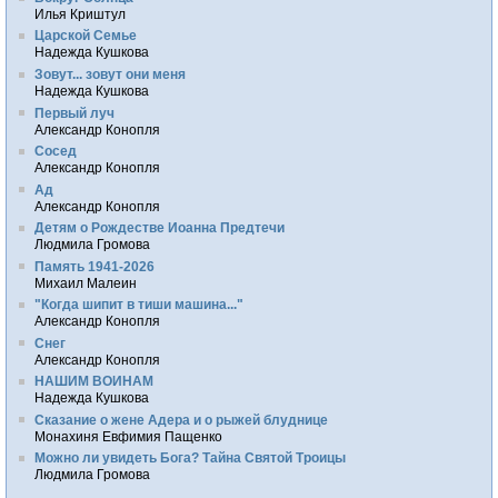
Илья Криштул
Царской Семье
Надежда Кушкова
Зовут... зовут они меня
Надежда Кушкова
Первый луч
Александр Конопля
Сосед
Александр Конопля
Ад
Александр Конопля
Детям о Рождестве Иоанна Предтечи
Людмила Громова
Память 1941-2026
Михаил Малеин
"Когда шипит в тиши машина..."
Александр Конопля
Снег
Александр Конопля
НАШИМ ВОИНАМ
Надежда Кушкова
Сказание о жене Адера и о рыжей блуднице
Монахиня Евфимия Пащенко
Можно ли увидеть Бога? Тайна Святой Троицы
Людмила Громова