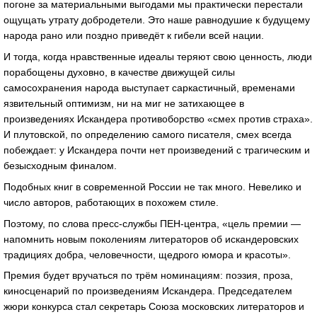
погоне за материальными выгодами мы практически перестали
ощущать утрату добродетели. Это наше равнодушие к будущему
народа рано или поздно приведёт к гибели всей нации.
И тогда, когда нравственные идеалы теряют свою ценность, люди
порабощены духовно, в качестве движущей силы
самосохранения народа выступает саркастичный, временами
язвительный оптимизм, ни на миг не затихающее в
произведениях Искандера противоборство «смех против страха».
И плутовской, по определению самого писателя, смех всегда
побеждает: у Искандера почти нет произведений с трагическим и
безысходным финалом.
Подобных книг в современной России не так много. Невелико и
число авторов, работающих в похожем стиле.
Поэтому, по слова пресс-службы ПЕН-центра, «цель премии —
напомнить новым поколениям литераторов об искандеровских
традициях добра, человечности, щедрого юмора и красоты».
Премия будет вручаться по трём номинациям: поэзия, проза,
киносценарий по произведениям Искандера. Председателем
жюри конкурса стал секретарь Союза московских литераторов и