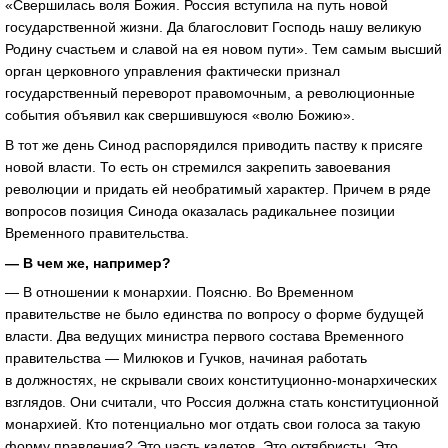
«Свершилась воля Божия. Россия вступила на путь новой
государственной жизни. Да благословит Господь нашу великую
Родину счастьем и славой на ея новом пути». Тем самым высший
орган церковного управления фактически признал
государственный переворот правомочным, а революционные
события объявил как свершившуюся «волю Божию».
В тот же день Синод распорядился приводить паству к присяге
новой власти. То есть он стремился закрепить завоевания
революции и придать ей необратимый характер. Причем в ряде
вопросов позиция Синода оказалась радикальнее позиции
Временного правительства.
— В чем же, например?
— В отношении к монархии. Поясню. Во Временном
правительстве не было единства по вопросу о форме будущей
власти. Два ведущих министра первого состава Временного
правительства — Милюков и Гучков, начиная работать
в должностях, не скрывали своих конституционно-монархических
взглядов. Они считали, что Россия должна стать конституционной
монархией. Кто потенциально мог отдать свои голоса за такую
форму правления? Это часть кадетов. Это октябристы. Это