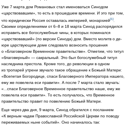
Уже 7 марта дом Романовых стал именоваться Синодом
«царствовавшим», то есть в прошедшем времени. И это при том,
[1]
что юридически Россия оставалась империей, монархией
.
Своими определениями от 6–8 и 18 марта Синод распорядился
исправить все богослужебные чины, в которых поминался
«царствовавший» (по версии Синода) дом. Вместо молитв о де-
юре царствующем доме следовало возносить прошения
о «Благоверном Временном правительстве». Отметим, что титул
«благоверный» — сакральный. Это был богослужебный титул
наследника престола. Кроме того, до революции в одном
из тропарей утрени звучало такое обращение к Божьей Матери:
«Всепетая Богородице, спаси Благоверного Императора нашего,
ему же повелела еси правити». А после 7 марта стало звучать:
«...спаси Благоверное Временное правительство наше, ему же
повелела еси правити». То есть получалось, что Временное
правительство правит по повелению Божьей Матери.
Еще через два дня, 9 марта, Синод обратился с посланием
«К верным чадам Православной Российской Церкви по поводу
переживаемых ныне событий». Оно начиналось так: