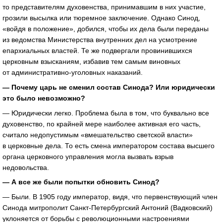
то представителям духовенства, принимавшим в них участие,
грозили высылка или тюремное заключение. Однако Синод,
«войдя в положение», добился, чтобы их дела были переданы
из ведомства Министерства внутренних дел на усмотрение
епархиальных властей. Те же подвергали провинившихся
церковным взысканиям, избавив тем самым виновных
от административно-уголовных наказаний.
— Почему царь не сменил состав Синода? Или юридически
это было невозможно?
— Юридически легко. Проблема была в том, что буквально все
духовенство, по крайней мере наиболее активная его часть,
считало недопустимым «вмешательство светской власти»
в церковные дела. То есть смена императором состава высшего
органа церковного управления могла вызвать взрыв
недовольства.
— А все же были попытки обновить Синод?
— Были. В 1905 году император, видя, что первенствующий член
Синода митрополит Санкт-Петербургский Антоний (Вадковский)
уклоняется от борьбы с революционными настроениями