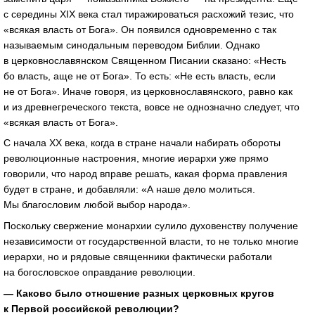
с середины XIX века стал тиражироваться расхожий тезис, что
«всякая власть от Бога». Он появился одновременно с так
называемым синодальным переводом Библии. Однако
в церковнославянском Священном Писании сказано: «Несть
бо власть, аще не от Бога». То есть: «Не есть власть, если
не от Бога». Иначе говоря, из церковнославянского, равно как
и из древнегреческого текста, вовсе не однозначно следует, что
«всякая власть от Бога».
С начала XX века, когда в стране начали набирать обороты
революционные настроения, многие иерархи уже прямо
говорили, что народ вправе решать, какая форма правления
будет в стране, и добавляли: «А наше дело молиться.
Мы благословим любой выбор народа».
Поскольку свержение монархии сулило духовенству получение
независимости от государственной власти, то не только многие
иерархи, но и рядовые священники фактически работали
на богословское оправдание революции.
— Каково было отношение разных церковных кругов
к Первой российской революции?