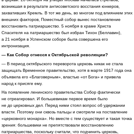
возникшая в результате антисоветского восстания юнкеров,
захвативших Кремль. В тот же день, во многом под влиянием этих
внешних факторов, Поместный собор вынес постановление
восстановить патриаршество. 5 ноября в храме Христа
Спасителя на патриаршество был избран Тихон (Беллавин),
а 21 ноября в Успенском соборе была совершена его
интронизация.
— Как Собор отнесся к Октябрьской революции?
— В период октябрьского переворота церковь никак не стала
защищать Временное правительство, хотя в марте 1917 года она
объявила его «Благоверным», властью «от Бога» и привела
народ к присяге ему.
На появление ленинского правительства Собор фактически
не отреагировал. И большевикам первое время было
не до церковных дел. Перед ними стоял вопрос об удержании
власти. Поэтому они сквозь пальцы и смотрели на поставление
«церковного монарха». Но вместе с тем существует и такая точка
зрения: большевики не препятствовали восстановлению
патриаршества, поскольку считали, что подчинить церковь,