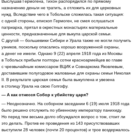
Выслушав Гермогена, Тихон распорядился по прямому
назначению деньги не тратить, а отложить их для церковных
нужд. Вследствие чего в Тобольске сложилась такая ситуация:
с одной стороны, епископ Гермоген, не смея ослушаться
патриарха, прятал в окрестных монастырях материальные
ценности, предназначенные для выкупа царской семьи.
С другой — большевики Сибири и Урала также не могли получить
узников, поскольку опасались хорошо вооруженной охраны,
а денег не имели. Однако 9 (22) апреля 1918 года из Москвы
в Тобольск прибыли полторы сотни красноармейцев во главе
с чрезвычайным комиссаром ВЦИК и Совнаркома Яковлевым,
доставившим полугодовое жалованье для охраны семьи Николая
II. В результате царская семья была выкуплена и увезена
в столицу Урала на свою Голгофу.
— А как отнесся Собор к убийству царя?
— Неоднозначно. На соборном заседании 6 (19) июля 1918 года
было решено отслужить по убиенному императору панихиду.
Но перед тем весьма долго обсуждался вопрос о том, стоит ли
это делать. Против ее проведения из 143 присутствовавших
выступили 28 человек (почти 20 процентов) и трое воздержалось