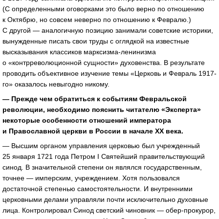
(С определенными оговорками это было верно по отношению
к Октябрю, но совсем неверно по отношению к Февралю.)
С другой — аналогичную позицию занимали советские историки,
вынужденные писать свои труды с оглядкой на известные
высказывания классиков марксизма-ленинизма
о «контрреволюционной сущности» духовенства. В результате
проводить объективное изучение темы «Церковь и Февраль 1917-
го» оказалось невыгодно никому.
— Прежде чем обратиться к событиям Февральской
революции, необходимо пояснить читателю «Эксперта»
некоторые особенности отношений императора
и Православной церкви в России в начале ХХ века.
— Высшим органом управления церковью был учрежденный
25 января 1721 года Петром I Святейший правительствующий
синод. В значительной степени он являлся государственным,
точнее — имперским, учреждением. Хотя пользовался
достаточной степенью самостоятельности. И внутренними
церковными делами управляли почти исключительно духовные
лица. Контролировал Синод светский чиновник — обер-прокурор,