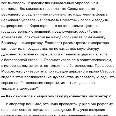
все высказали недовольство синодальным управлением
церковью. Большинство говорило, что Синод как орган
церковного управления неканоничен, что надо менять формы
церковного управления: созывать Поместный собор и вводить
патриаршество. Характерно, что во всех схемах церковно-
государственных отношений, предложенных российскими
архиереями, практически не находилось места помазаннику
Божиему — императору. Епископат рассматривал императора
как правителя государства, но не как сакральную фигуру.
Духовенство всячески отрешалось от анализа царской власти
с богословской стороны. Рассматривало ее в политологическом,
в историческом аспекте, но только не в богословском. Профессор
Московского университета по кафедре церковного права Суворов
видел в этом противостояние духовенства императору. А ведь это
серьезные богословские вопросы: имеет ли царь право
управлять церковью?
— Как относился к недовольству духовенства император?
— Император понимал, что надо проводить церковную реформу,
но он всячески оттягивал ее проведение. В случае введения
патриаршества возникал вопрос о разграничении полномочий: