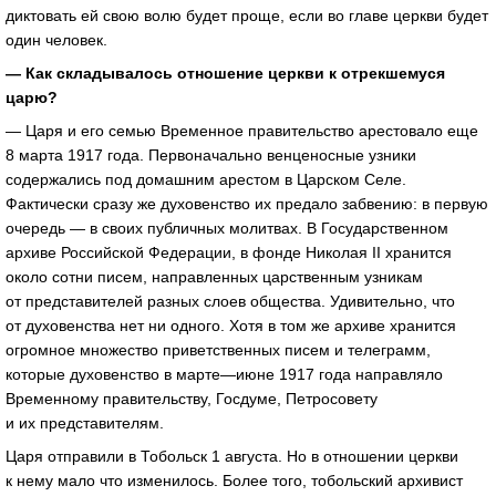
диктовать ей свою волю будет проще, если во главе церкви будет
один человек.
— Как складывалось отношение церкви к отрекшемуся
царю?
— Царя и его семью Временное правительство арестовало еще
8 марта 1917 года. Первоначально венценосные узники
содержались под домашним арестом в Царском Селе.
Фактически сразу же духовенство их предало забвению: в первую
очередь — в своих публичных молитвах. В Государственном
архиве Российской Федерации, в фонде Николая II хранится
около сотни писем, направленных царственным узникам
от представителей разных слоев общества. Удивительно, что
от духовенства нет ни одного. Хотя в том же архиве хранится
огромное множество приветственных писем и телеграмм,
которые духовенство в марте—июне 1917 года направляло
Временному правительству, Госдуме, Петросовету
и их представителям.
Царя отправили в Тобольск 1 августа. Но в отношении церкви
к нему мало что изменилось. Более того, тобольский архивист