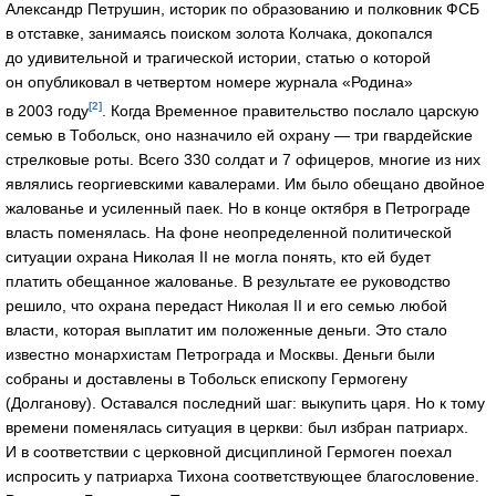
Александр Петрушин, историк по образованию и полковник ФСБ
в отставке, занимаясь поиском золота Колчака, докопался
до удивительной и трагической истории, статью о которой
он опубликовал в четвертом номере журнала «Родина»
[2]
в 2003 году
. Когда Временное правительство послало царскую
семью в Тобольск, оно назначило ей охрану — три гвардейские
стрелковые роты. Всего 330 солдат и 7 офицеров, многие из них
являлись георгиевскими кавалерами. Им было обещано двойное
жалованье и усиленный паек. Но в конце октября в Петрограде
власть поменялась. На фоне неопределенной политической
ситуации охрана Николая II не могла понять, кто ей будет
платить обещанное жалованье. В результате ее руководство
решило, что охрана передаст Николая II и его семью любой
власти, которая выплатит им положенные деньги. Это стало
известно монархистам Петрограда и Москвы. Деньги были
собраны и доставлены в Тобольск епископу Гермогену
(Долганову). Оставался последний шаг: выкупить царя. Но к тому
времени поменялась ситуация в церкви: был избран патриарх.
И в соответствии с церковной дисциплиной Гермоген поехал
испросить у патриарха Тихона соответствующее благословение.