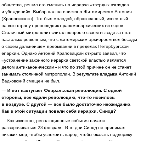
общества, решил его сменить на иерарха «твердых взглядов
и убеждений». Выбор пал на епископа Житомирского Антония
(Храповицкого). Тот был молодой, образованный, известный
на всю страну проповедник правомонархических взглядов.
Столичный митрополит считал вопрос о своем выводе за штат
настолько решенным, что с житомирским архиереем вел беседы
о своем дальнейшем пребывании в пределах Петербургской
епархии. Однако Антоний Храповицкий открыто заявил, что
«устранение законного иерарха светской властью является
делом антиканоническим» и что по этой причине он не станет
занимать столичной митрополии. В результате владыка Антоний
Вадковский смещен не был.
— И вот наступает Февральская революция. С одной
стороны, все ждали революцию, что-то носилось
в воздухе. С другой — все было достаточно неожиданно.
Как в этой ситуации повели себя иерархи, Синод?
— Как известно, революционные события начали
разворачиваться 23 февраля. В те дни Синод не принимал
никаких мер, чтобы успокоить народ, чтобы оказать поддержку