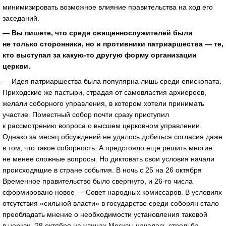
минимизировать возможное влияние правительства на ход его
заседаний.
— Вы пишете, что среди священнослужителей были
не только сторонники, но и противники патриаршества — те,
кто выступал за какую-то другую форму организации
церкви.
— Идея патриаршества была популярна лишь среди епископата.
Приходские же пастыри, страдая от самовластия архиереев,
желали соборного управления, в котором хотели принимать
участие. Поместный собор почти сразу приступил
к рассмотрению вопроса о высшем церковном управлении.
Однако за месяц обсуждений не удалось добиться согласия даже
в том, что такое соборность. А предстояло еще решить многие
не менее сложные вопросы. Но диктовать свои условия начали
происходящие в стране события. В ночь с 25 на 26 октября
Временное правительство было свергнуто, и 26-го числа
сформировано новое — Совет народных комиссаров. В условиях
отсутствия «сильной власти» в государстве среди соборян стало
преобладать мнение о необходимости установления таковой
в церкви. 28 октября на улицах Москвы началась стрельба,