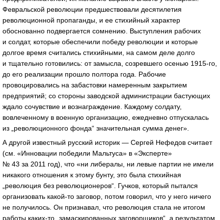
Февральской революции предшествовали десятилетия
революционной пропаганды, и ее стихийный характер
обоснованно подвергается сомнению. Выступления рабочих
и солдат, которые обеспечили победу революции и которые
долгое время считались стихийными, на самом деле долго
и тщательно готовились: от замысла, созревшего осенью 1915-го,
до его реализации прошло полтора года. Рабочие
провоцировались на забастовки намеренным закрытием
предприятий; со стороны заводской администрации бастующих
ждало сочувствие и вознаграждение. Каждому солдату,
вовлеченному в военную организацию, ежедневно отпускалась
из „революционного фонда“ значительная сумма денег».
А другой известный русский историк — Сергей Нефедов считает
(см. «Инновации победили Мальтуса» в «Эксперте»
№ 43 за 2011 год), что «ни либералы, ни левые партии не имели
никакого отношения к этому бунту, это была стихийная
„революция без революционеров“. Гучков, который пытался
организовать какой-то заговор, потом говорил, что у него ничего
не получилось. Он признавал, что революция стала не итогом
работы каких-то „замаскированных заговорщиков“, а результатом