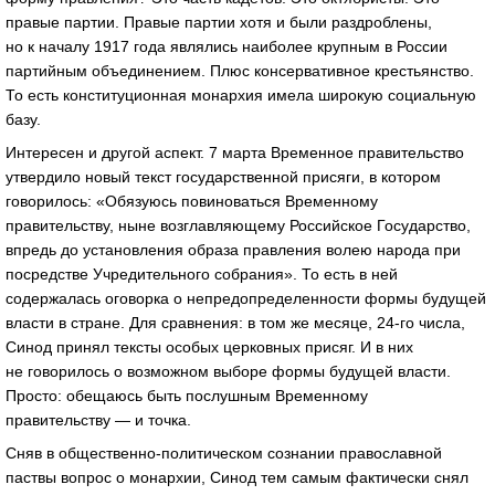
правые партии. Правые партии хотя и были раздроблены,
но к началу 1917 года являлись наиболее крупным в России
партийным объединением. Плюс консервативное крестьянство.
То есть конституционная монархия имела широкую социальную
базу.
Интересен и другой аспект. 7 марта Временное правительство
утвердило новый текст государственной присяги, в котором
говорилось: «Обязуюсь повиноваться Временному
правительству, ныне возглавляющему Российское Государство,
впредь до установления образа правления волею народа при
посредстве Учредительного собрания». То есть в ней
содержалась оговорка о непредопределенности формы будущей
власти в стране. Для сравнения: в том же месяце, 24-го числа,
Синод принял тексты особых церковных присяг. И в них
не говорилось о возможном выборе формы будущей власти.
Просто: обещаюсь быть послушным Временному
правительству — и точка.
Сняв в общественно-политическом сознании православной
паствы вопрос о монархии, Синод тем самым фактически снял