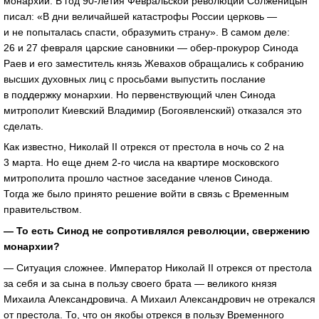
монархии. В год 90-летия Февральской революции Солженицын
писал: «В дни величайшей катастрофы России церковь —
и не попыталась спасти, образумить страну». В самом деле:
26 и 27 февраля царские сановники — обер-прокурор Синода
Раев и его заместитель князь Жевахов обращались к собранию
высших духовных лиц с просьбами выпустить послание
в поддержку монархии. Но первенствующий член Синода
митрополит Киевский Владимир (Богоявленский) отказался это
сделать.
Как известно, Николай II отрекся от престола в ночь со 2 на
3 марта. Но еще днем 2-го числа на квартире московского
митрополита прошло частное заседание членов Синода.
Тогда же было принято решение войти в связь с Временным
правительством.
— То есть Синод не сопротивлялся революции, свержению
монархии?
— Ситуация сложнее. Император Николай II отрекся от престола
за себя и за сына в пользу своего брата — великого князя
Михаила Александровича. А Михаил Александрович не отрекался
от престола. То, что он якобы отрекся в пользу Временного