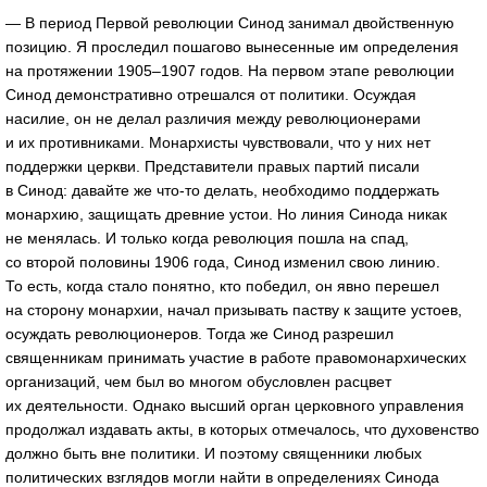
— В период Первой революции Синод занимал двойственную
позицию. Я проследил пошагово вынесенные им определения
на протяжении 1905–1907 годов. На первом этапе революции
Синод демонстративно отрешался от политики. Осуждая
насилие, он не делал различия между революционерами
и их противниками. Монархисты чувствовали, что у них нет
поддержки церкви. Представители правых партий писали
в Синод: давайте же что-то делать, необходимо поддержать
монархию, защищать древние устои. Но линия Синода никак
не менялась. И только когда революция пошла на спад,
со второй половины 1906 года, Синод изменил свою линию.
То есть, когда стало понятно, кто победил, он явно перешел
на сторону монархии, начал призывать паству к защите устоев,
осуждать революционеров. Тогда же Синод разрешил
священникам принимать участие в работе правомонархических
организаций, чем был во многом обусловлен расцвет
их деятельности. Однако высший орган церковного управления
продолжал издавать акты, в которых отмечалось, что духовенство
должно быть вне политики. И поэтому священники любых
политических взглядов могли найти в определениях Синода