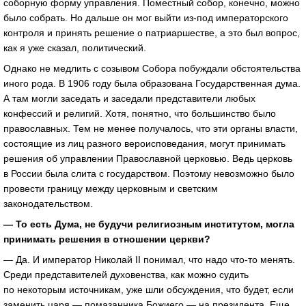
соборную форму управления. Поместный собор, конечно, можно
было собрать. Но дальше он мог выйти из-под императорского
контроля и принять решение о патриаршестве, а это был вопрос,
как я уже сказал, политический.
Однако не медлить с созывом Собора побуждали обстоятельства
иного рода. В 1906 году была образована Государственная дума.
А там могли заседать и заседали представители любых
конфессий и религий. Хотя, понятно, что большинство было
православных. Тем не менее получалось, что эти органы власти,
состоящие из лиц разного вероисповедания, могут принимать
решения об управлении Православной церковью. Ведь церковь
в России была слита с государством. Поэтому невозможно было
провести границу между церковным и светским
законодательством.
— То есть Дума, не будучи религиозным институтом, могла
принимать решения в отношении церкви?
— Да. И император Николай II понимал, что надо что-то менять.
Среди представителей духовенства, как можно судить
по некоторым источникам, уже шли обсуждения, что будет, если
заменить царя — помазанника Божиего — на президента. Еще