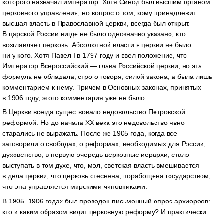
которого назначал император. Хотя Синод был высшим органом
церковного управления, но вопрос о том, кому принадлежит
высшая власть в Православной церкви, всегда был открыт.
В царской России нигде не было однозначно указано, кто
возглавляет церковь. Абсолютной власти в церкви не было
ни у кого. Хотя Павел I в 1797 году и ввел положение, что
Император Всероссийский — глава Российской церкви, но эта
формула не обладала, строго говоря, силой закона, а была лишь
комментарием к нему. Причем в Основных законах, принятых
в 1906 году, этого комментария уже не было.
В Церкви всегда существовало недовольство Петровской
реформой. Но до начала XX века это недовольство явно
старались не выражать. После же 1905 года, когда все
заговорили о свободах, о реформах, необходимых для России,
духовенство, в первую очередь церковные иерархи, стало
выступать в том духе, что, мол, светская власть вмешивается
в дела церкви, что церковь стеснена, порабощена государством,
что она управляется мирскими чиновниками.
В 1905–1906 годах был проведен письменный опрос архиереев:
кто и каким образом видит церковную реформу? И практически