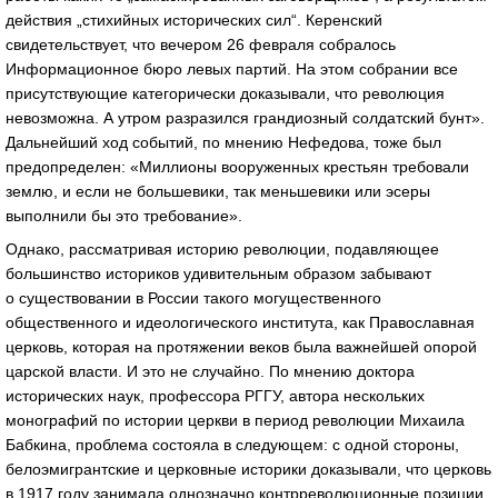
действия „стихийных исторических сил“. Керенский
свидетельствует, что вечером 26 февраля собралось
Информационное бюро левых партий. На этом собрании все
присутствующие категорически доказывали, что революция
невозможна. А утром разразился грандиозный солдатский бунт».
Дальнейший ход событий, по мнению Нефедова, тоже был
предопределен: «Миллионы вооруженных крестьян требовали
землю, и если не большевики, так меньшевики или эсеры
выполнили бы это требование».
Однако, рассматривая историю революции, подавляющее
большинство историков удивительным образом забывают
о существовании в России такого могущественного
общественного и идеологического института, как Православная
церковь, которая на протяжении веков была важнейшей опорой
царской власти. И это не случайно. По мнению доктора
исторических наук, профессора РГГУ, автора нескольких
монографий по истории церкви в период революции Михаила
Бабкина, проблема состояла в следующем: с одной стороны,
белоэмигрантские и церковные историки доказывали, что церковь
в 1917 году занимала однозначно контрреволюционные позиции.