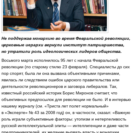
Не поддержав монархию во время Февральской революции,
церковные иерархи вернули институт патриаршества,
но утратили роль идеологических лидеров общества.
Восьмого марта исполнилось 95 лет с начала Февральской
революции (по старому стилю 23 февраля). Специалисты до сих
пор спорят, была ли она вызвана объективными причинами,
явилась ли следствием ошибок царского правительства или
деятельности революционеров и заговора либералов. Так,
известный российский историк Борис Миронов считает, что
объективных предпосылок для революции не было. И в интервью
нашему журналу (см. «Триста лет полет нормальный»
в «Эксперте» № 43 за 2008 год) он, в частности, сказал: «Важную
роль играли субъективные факторы: утопизм и нетерпеливость
русской интеллектуальной элиты — интеллигенции и даже части
предпринимателей, их желание вырвать власть у монархии.