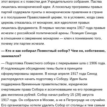
этот вопрос и с повестки дня Учредительного собрания. Паства
лишилась монархической идеи. А поскольку программы правых
партий содержали пункты о монархическом правлении в стране
и о послушании Православной церкви, то в условиях, когда сама
церковь отказалась от монархии, вся идеология правых
лишилась фундамента. В первых числах марта 1917 года правые
исчезли с российской политической арены. Позиция Синода
в отношении к свержению монархии — ключ к пониманию того,
почему эти партии исчезли.
— Кто и как собирал Поместный собор? Чем он, собственно,
занимался?
— Подготовка Поместного собора с перерывами шла с 1906 года.
И подлежащие обсуждению темы были в принципе
сформулированы заранее. В конце апреля 1917 года Синод
распорядился начать подготовку к Собору. Идея была
поддержана Временным правительством, юридически
очертившим права Собора и ассигновавшим на его проведение
два миллиона рублей. Собор начал работу 15 (28) августа
1917 года. Он собрался в Москве, а не в Петрограде не случайно.
Его организаторы хотели удалить Собор от столицы и тем самым