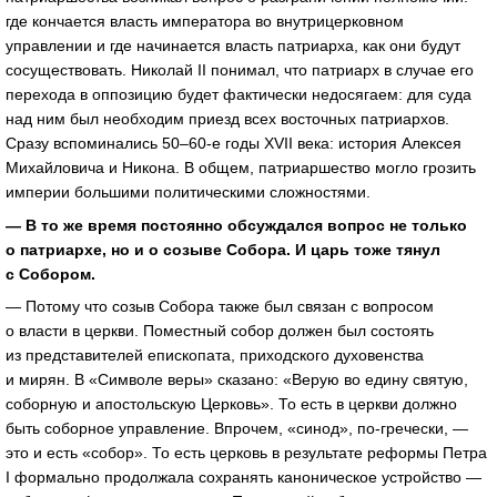
где кончается власть императора во внутрицерковном
управлении и где начинается власть патриарха, как они будут
сосуществовать. Николай II понимал, что патриарх в случае его
перехода в оппозицию будет фактически недосягаем: для суда
над ним был необходим приезд всех восточных патриархов.
Сразу вспоминались 50–60-е годы XVII века: история Алексея
Михайловича и Никона. В общем, патриаршество могло грозить
империи большими политическими сложностями.
— В то же время постоянно обсуждался вопрос не только
о патриархе, но и о созыве Собора. И царь тоже тянул
с Собором.
— Потому что созыв Собора также был связан с вопросом
о власти в церкви. Поместный собор должен был состоять
из представителей епископата, приходского духовенства
и мирян. В «Символе веры» сказано: «Верую во едину святую,
соборную и апостольскую Церковь». То есть в церкви должно
быть соборное управление. Впрочем, «синод», по-гречески, —
это и есть «собор». То есть церковь в результате реформы Петра
I формально продолжала сохранять каноническое устройство —