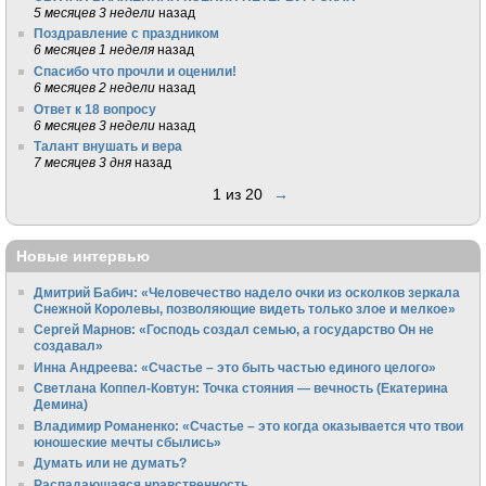
5 месяцев 3 недели
назад
Поздравление с праздником
6 месяцев 1 неделя
назад
Спасибо что прочли и оценили!
6 месяцев 2 недели
назад
Ответ к 18 вопросу
6 месяцев 3 недели
назад
Талант внушать и вера
7 месяцев 3 дня
назад
1 из 20
→
Новые интервью
Дмитрий Бабич: «Человечество надело очки из осколков зеркала
Снежной Королевы, позволяющие видеть только злое и мелкое»
Сергей Марнов: «Господь создал семью, а государство Он не
создавал»
Инна Андреева: «Счастье – это быть частью единого целого»
Светлана Коппел-Ковтун: Точка стояния — вечность (Екатерина
Демина)
Владимир Романенко: «Счастье – это когда оказывается что твои
юношеские мечты сбылись»
Думать или не думать?
Распадающаяся нравственность