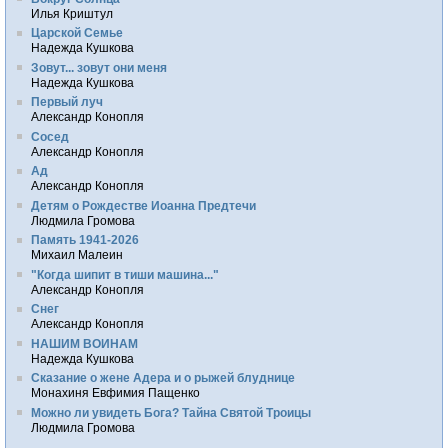
Илья Криштул
Царской Семье
Надежда Кушкова
Зовут... зовут они меня
Надежда Кушкова
Первый луч
Александр Конопля
Сосед
Александр Конопля
Ад
Александр Конопля
Детям о Рождестве Иоанна Предтечи
Людмила Громова
Память 1941-2026
Михаил Малеин
"Когда шипит в тиши машина..."
Александр Конопля
Снег
Александр Конопля
НАШИМ ВОИНАМ
Надежда Кушкова
Сказание о жене Адера и о рыжей блуднице
Монахиня Евфимия Пащенко
Можно ли увидеть Бога? Тайна Святой Троицы
Людмила Громова