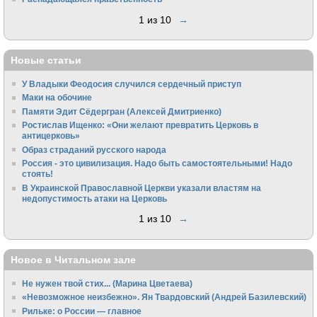
1 из 10
→
Новые статьи
У Владыки Феодосия случился сердечный приступ
Маки на обочине
Памяти Эдит Сёдергран (Алексей Дмитриенко)
Ростислав Ищенко: «Они желают превратить Церковь в
антицерковь»
Образ страданий русского народа
Россия - это цивилизация. Надо быть самостоятельными! Надо
стоять!
В Украинской Православной Церкви указали властям на
недопустимость атаки на Церковь
1 из 10
→
Новое в Читальном зале
Не нужен твой стих... (Марина Цветаева)
«Невозможное неизбежно». Ян Твардовский (Андрей Базилевский)
Рильке: о России — главное