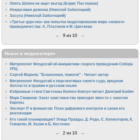
Опять Шопен не ищет выгод (Борис Пастернак)
Некрасивая девочка (Николай Заболоцкий)
Засуха (Николай Заболоцкий)
«Третье царство» как попытка моделирования мира «нового»
праведничества: А. Платонов и М. Цветаева
←
9 из 10
→
Новое в медиагалерее
Митрополит Феодосий об инициативе скорого проведения Собора
УПЦ
Сергей Марнов. "Блаженная, помоги!" - Читает автор
Митрополит Феодосий о перспективах своего суда, вредном
балласте в Церкви и русском языке
Избранные стихи Светланы Коппел-Ковтун читает Дмитрий Бабич
Марк Смирнов: Закат христианства приходит вместе с закатом
Европы
Эксперт IT и финансов: План цифрового контроля и сроки его
реализации
Кто такой планировщик? Улица Правды. Д. Роде, С. Колмогоров, К.
Геворгян, М. Хазин и Б. Костенко
←
2 из 10
→