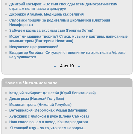
Дмитрий Косырев: «Во имя свободы всем демократическим
странам велят ввести цензуру»
Джорджо Агамбен. Медицина как религия
Силовики пришли за родителями школьников (Виктория
Никифорова)
Забудем казнь за вкусный сыр (Георгий Зотов)
Может ли машина творить? Стихи, музыка и картины, написанные
компьютером (Екатерина Никитина)
Искушение цифровизацией
Владимир Легойда: Ситуация с гонениями на христиан в Африке
не улучшается
←
4 из 10
→
Новое в Читальном зале
Каждый выбирает для себя (Юрий Левитанский)
Дикая роза (Николай Голубош)
Межевая тропа (Николай Голубош)
Ветеринария (Иеромонах Роман (Матюшин)
Художник с яблоком в руке (Елена Самкова)
Наш класс пошёл в поход. Кошмар педагога
Я санкций жду – за то, что всем народом...