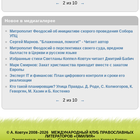
←
2 из 10
→
Новое в медиагалерее
Митрополит Феодосий об инициативе скорого проведения Собора
УПЦ
Сергей Марнов. "Блаженная, помоги!" - Читает автор
Митрополит Феодосий о перспективах своего суда, вредном
балласте в Церкви и русском языке
Избранные стихи Светланы Коппел-Ковтун читает Дмитрий Бабич
Марк Смирнов: Закат христианства приходит вместе с закатом
Европы
Эксперт IT и финансов: План цифрового контроля и сроки его
реализации
Кто такой планировщик? Улица Правды. Д. Роде, С. Колмогоров, К.
Геворгян, М. Хазин и Б. Костенко
←
2 из 10
→
© А. Ковтун 2008–2026 МЕЖДУНАРОДНЫЙ КЛУБ ПРАВОСЛАВНЫХ
ЛИТЕРАТОРОВ «ОМИЛИЯ»
Руководитель проекта — Светлана Анатольевна Коппел-Ковтун.