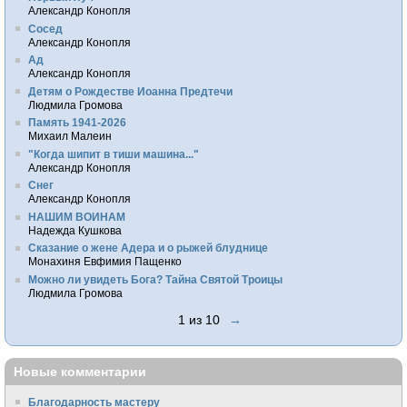
Александр Конопля
Сосед
Александр Конопля
Ад
Александр Конопля
Детям о Рождестве Иоанна Предтечи
Людмила Громова
Память 1941-2026
Михаил Малеин
"Когда шипит в тиши машина..."
Александр Конопля
Снег
Александр Конопля
НАШИМ ВОИНАМ
Надежда Кушкова
Сказание о жене Адера и о рыжей блуднице
Монахиня Евфимия Пащенко
Можно ли увидеть Бога? Тайна Святой Троицы
Людмила Громова
1 из 10
→
Новые комментарии
Благодарность мастеру