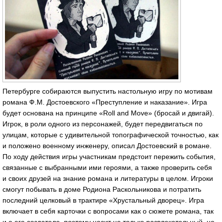
Петербурге собираются выпустить настольную игру по мотивам
романа Ф.М. Достоевского «Преступление и наказание». Игра
будет основана на принципе «Roll and Move» (бросай и двигай).
Игрок, в роли одного из персонажей, будет передвигаться по
улицам, которые с удивительной топографической точностью, как
и положено военному инженеру, описал Достоевский в романе.
По ходу действия игры участникам предстоит пережить события,
связанные с выбранными ими героями, а также проверить себя
и своих друзей на знание романа и литературы в целом. Игроки
смогут побывать в доме Родиона Раскольникова и потратить
последний целковый в трактире «Хрустальный дворец». Игра
включает в себя карточки с вопросами как о сюжете романа, так
и о его создателе, поэтому носит не только развлекательный, но