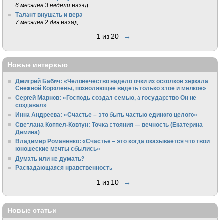
6 месяцев 3 недели
назад
Талант внушать и вера
7 месяцев 2 дня
назад
1 из 20
→
Новые интервью
Дмитрий Бабич: «Человечество надело очки из осколков зеркала
Снежной Королевы, позволяющие видеть только злое и мелкое»
Сергей Марнов: «Господь создал семью, а государство Он не
создавал»
Инна Андреева: «Счастье – это быть частью единого целого»
Светлана Коппел-Ковтун: Точка стояния — вечность (Екатерина
Демина)
Владимир Романенко: «Счастье – это когда оказывается что твои
юношеские мечты сбылись»
Думать или не думать?
Распадающаяся нравственность
1 из 10
→
Новые статьи