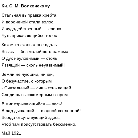
Кн. С. М. Волконскому
Стальная выправка хребта
И вороненой стали волос.
И чудодейственный — слегка —
Чуть прикасающийся голос.
Какое-то скольженье вдоль —
Ввысь — без малейшего нажима...
О дух неуловимый — столь
Язвящий — сколь неуязвимый!
Земли не чующий, ничей,
О безучастие, с которым
- Сиятельный — лишь тень вещей
Следишь высокомерным взором.
В миг отрывающийся — весь!
В лад дышащий — с одной вселенной!
Всегда отсутствующий здесь,
Чтоб там присутствовать бессменно.
Май 1921