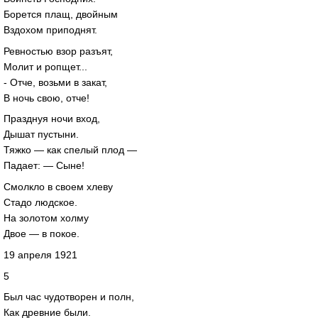
Борется плащ, двойным
Вздохом приподнят.
Ревностью взор разъят,
Молит и ропщет...
- Отче, возьми в закат,
В ночь свою, отче!
Празднуя ночи вход,
Дышат пустыни.
Тяжко — как спелый плод —
Падает: — Сыне!
Смолкло в своем хлеву
Стадо людское.
На золотом холму
Двое — в покое.
19 апреля 1921
5
Был час чудотворен и полн,
Как древние были.