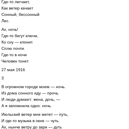
Где-то легчает,
Как ветер качает
Сонный, бессонный
Лес.
Ах, ночь!
Где-то бегут ключи,
Ко сну — клонит.
Сплю почти.
Где-то в ночи
Человек тонет.
27 мая 1916
3
В огромном городе моем — ночь.
Из дома сонного иду — прочь.
И люди думают: жена, дочь, —
А я запомнила одно: ночь.
Июльский ветер мне метет — путь,
И где-то музыка в окне — чуть.
Ах, нынче ветру до зари — дуть