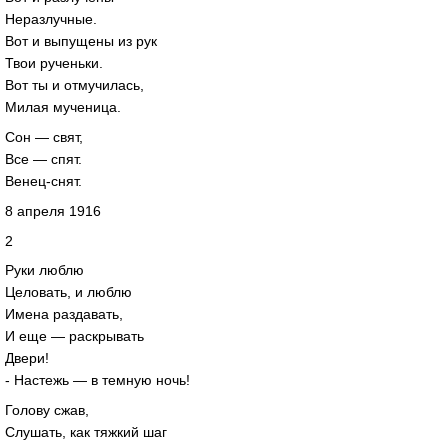
Неразлучные.
Вот и выпущены из рук
Твои рученьки.
Вот ты и отмучилась,
Милая мученица.
Сон — свят,
Все — спят.
Венец-снят.
8 апреля 1916
2
Руки люблю
Целовать, и люблю
Имена раздавать,
И еще — раскрывать
Двери!
- Настежь — в темную ночь!
Голову сжав,
Слушать, как тяжкий шаг