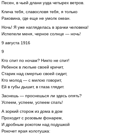
Песен, в чьей длани узда четырех ветров.
Клича тебя, славословя тебя, я только
Раковина, где еще не умолк океан.
Ночь! Я уже нагляделась в зрачки человека!
Испепели меня, черное солнце — ночь!
9 августа 1916
9
Кто спит по ночам? Никто не спит!
Ребенок в люльке своей кричит,
Старик над смертью своей сидит,
Кто молод — с милою говорит,
Ей в губы дышит, в глаза глядит.
Заснешь — проснешься ли здесь опять?
Успеем, успеем, успеем спать!
А зоркий сторож из дома в дом
Проходит с розовым фонарем,
И дробным рокотом над подушкой
Рокочет ярая колотушка: