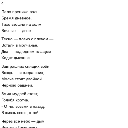
4
Пало прениже волн
Бремя дневное.
Тихо взошли на холм
Вечные — двое.
Тесно — плечо с плечом —
Встали в молчанье.
Два — под одним плащом —
Ходят дыханья.
Завтрашних спящих войн
Вождь — и вчерашних,
Молча стоят двойной
Черною башней.
Змия мудрей стоят,
Голубя кротче.
- Отче, возьми в назад,
В жизнь свою, отче!
Через все небо — дым
Воинств Господних.