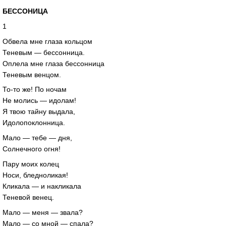
БЕССОНИЦА
1
Обвела мне глаза кольцом
Теневым — бессонница.
Оплела мне глаза бессонница
Теневым венцом.
То-то же! По ночам
Не молись — идолам!
Я твою тайну выдала,
Идолопоклонница.
Мало — тебе — дня,
Солнечного огня!
Пару моих колец
Носи, бледноликая!
Кликала — и накликала
Теневой венец.
Мало — меня — звала?
Мало — со мной — спала?