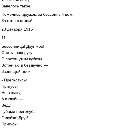
Завелось такое.
Помолись, дружок, за бессонный дом,
За окно с огнем!
23 декабря 1916
11
Бессонница! Друг мой!
Опять твою руку
С протянутым кубком
Встречаю в беззвучно —
Звенящей ночи.
- Прельстись!
Пригубь!
Не в высь,
А в глубь —
Веду...
Губами приголубь!
Голубка! Друг!
Пригубь!