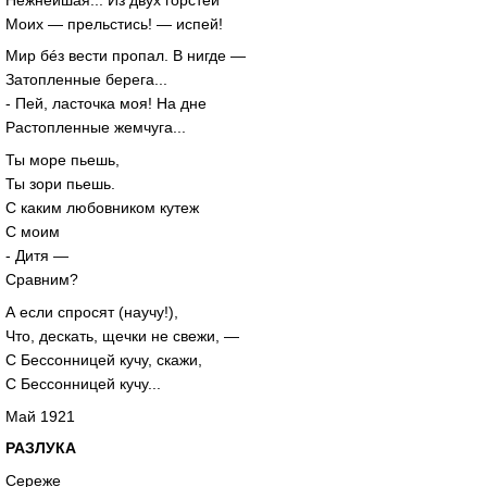
Моих — прельстись! — испей!
Мир бéз вести пропал. В нигде —
Затопленные берега...
- Пей, ласточка моя! На дне
Растопленные жемчуга...
Ты море пьешь,
Ты зори пьешь.
С каким любовником кутеж
С моим
- Дитя —
Сравним?
А если спросят (научу!),
Что, дескать, щечки не свежи, —
С Бессонницей кучу, скажи,
С Бессонницей кучу...
Май 1921
РАЗЛУКА
Сереже