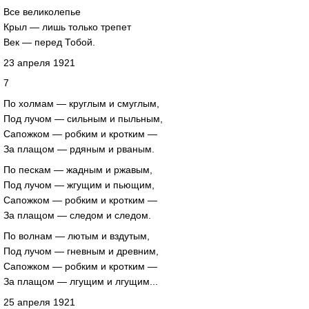
Все великолепье
Крыл — лишь только трепет
Век — перед Тобой.
23 апреля 1921
7
По холмам — круглым и смуглым,
Под лучом — сильным и пыльным,
Сапожком — робким и кротким —
За плащом — рдяным и рваным.
По пескам — жадным и ржавым,
Под лучом — жгущим и пьющим,
Сапожком — робким и кротким —
За плащом — следом и следом.
По волнам — лютым и вздутым,
Под лучом — гневным и древним,
Сапожком — робким и кротким —
За плащом — лгущим и лгущим...
25 апреля 1921