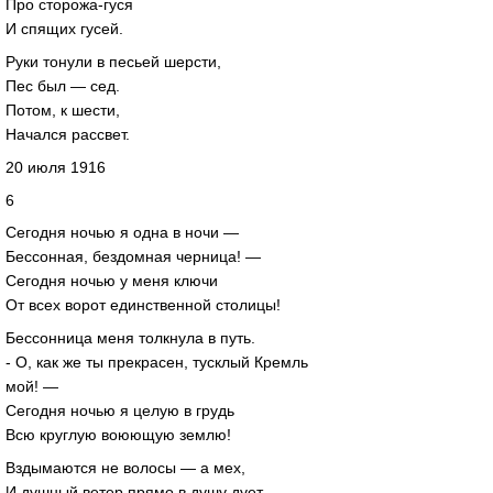
Про сторожа-гуся
И спящих гусей.
Руки тонули в песьей шерсти,
Пес был — сед.
Потом, к шести,
Начался рассвет.
20 июля 1916
6
Сегодня ночью я одна в ночи —
Бессонная, бездомная черница! —
Сегодня ночью у меня ключи
От всех ворот единственной столицы!
Бессонница меня толкнула в путь.
- О, как же ты прекрасен, тусклый Кремль
мой! —
Сегодня ночью я целую в грудь
Всю круглую воюющую землю!
Вздымаются не волосы — а мех,
И душный ветер прямо в душу дует.