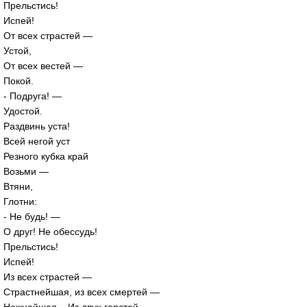
Прельстись!
Испей!
От всех страстей —
Устой,
От всех вестей —
Покой.
- Подруга! —
Удостой.
Раздвинь уста!
Всей негой уст
Резного кубка край
Возьми —
Втяни,
Глотни:
- Не будь! —
О друг! Не обессудь!
Прельстись!
Испей!
Из всех страстей —
Страстнейшая, из всех смертей —
Нежнейшая... Из двух горстей