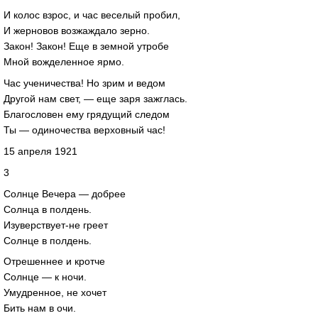
И колос взрос, и час веселый пробил,
И жерновов возжаждало зерно.
Закон! Закон! Еще в земной утробе
Мной вожделенное ярмо.
Час ученичества! Но зрим и ведом
Другой нам свет, — еще заря зажглась.
Благословен ему грядущий следом
Ты — одиночества верховный час!
15 апреля 1921
3
Солнце Вечера — добрее
Солнца в полдень.
Изуверствует-не греет
Солнце в полдень.
Отрешеннее и кротче
Солнце — к ночи.
Умудренное, не хочет
Бить нам в очи.