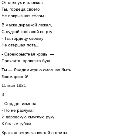
От оплеух и плевков
Ты, гордеца своего
Не покрывшая телом...
В маске дурацкой лежал,
С дудкой кровавой во рту.
- Ты, гордецу своему
Не отершая пота...
- Своекорыстная кровь! —
Проклята, проклята будь
Ты — Лжедимитрию смогшая быть
Лжемариной!
11 мая 1921
3
- Сердце, измена!
- Но не разлука!
И воровскую смуглую руку
К белым губам.
Краткая встряска костей о плиты.