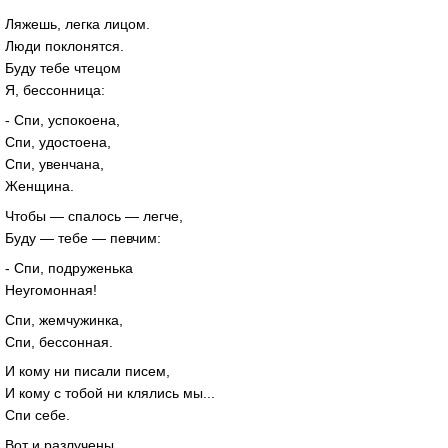
Ляжешь, легка лицом.
Люди поклонятся.
Буду тебе чтецом
Я, бессонница:
- Спи, успокоена,
Спи, удостоена,
Спи, увенчана,
Женщина.
Чтобы — спалось — легче,
Буду — тебе — певчим:
- Спи, подруженька
Неугомонная!
Спи, жемчужинка,
Спи, бессонная.
И кому ни писали писем,
И кому с тобой ни клялись мы...
Спи себе.
Вот и разлучены