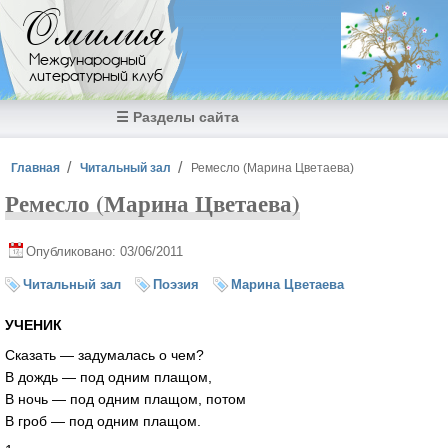
Перейти к основному содержанию
Омилия
Международный
литературный клуб
☰ Разделы сайта
Вы здесь
Главная
Читальный зал
Ремесло (Марина Цветаева)
Ремесло (Марина Цветаева)
Опубликовано: 03/06/2011
Читальный зал
Поэзия
Марина Цветаева
УЧЕНИК
Сказать — задумалась о чем?
В дождь — под одним плащом,
В ночь — под одним плащом, потом
В гроб — под одним плащом.