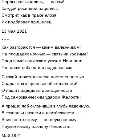
Перлы рассыпались, — слезы!
Каждой ресницей нацелясь,
Смотрит, как в прахе елозя,
Их подбирает пришелец.
13 мая 1921
* * *
Как разгораются — каким валежником!
На площадях ночных — святыни кровные!
Пред самозванческим указом Нежности —
Что наши доблести и родословные!
С какой торжественною постепенностью
Спадают выспренные обветшалости!
О наши прадедовы драгоценности
Под самозванческим ударом Жалости!
А проще: лоб склонивши в глубь ладонную,
В сознаньи низости и неизбежности —
Вниз по отлогому — по неуклонному —
Неумолимому наклону Нежности...
Май 1921