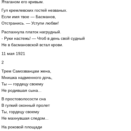
Ятаганом его кривым.
Гул кремлевских гостей незваных.
Если имя твое — Басманов,
Отстранись. — Уступи любви!
Распахнула платок нагрудный.
- Руки настежь! — Чтоб в день свой судный
Не в басмановской встал крови.
11 мая 1921
2
Трем Самозванцам жена,
Мнишка надменного дочь,
Ты — гордецу своему
Не родившая сына...
В простоволосости сна
В гулкий оконный пролет
Ты, гордецу своему
Не махнувшая следом...
На роковой площади