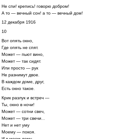
Не спи! крепись! говорю добром!
А то — вечный сон! а то — вечный дом!
12 декабря 1916
10
Вот опять окно,
Где опять не спят.
Может — пьют вино,
Может — так сидят.
Или просто — рук
Не разнимут двое.
В каждом доме, друг,
Есть окно такое.
Крик разлук и встреч —
Ты, окно в ночи!
Может — сотни свеч,
Может — три свечи...
Нет и нет уму
Моему — покоя.
И в моем дому