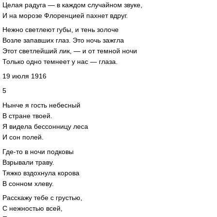
Целая радуга — в каждом случайном звуке,
И на морозе Флоренцией пахнет вдруг.
Нежно светлеют губы, и тень золоче
Возле запавших глаз. Это ночь зажгла
Этот светлейший лик, — и от темной ночи
Только одно темнеет у нас — глаза.
19 июля 1916
5
Нынче я гость небесный
В стране твоей.
Я видела бессонницу леса
И сон полей.
Где-то в ночи подковы
Взрывали траву.
Тяжко вздохнула корова
В сонном хлеву.
Расскажу тебе с грустью,
С нежностью всей,