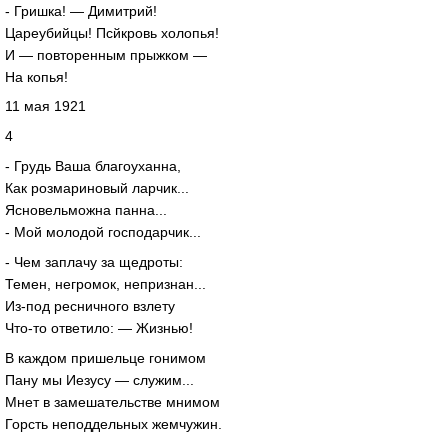
- Гришка! — Димитрий!
Цареубийцы! Псйкровь холопья!
И — повторенным прыжком —
На копья!
11 мая 1921
4
- Грудь Ваша благоуханна,
Как розмариновый ларчик...
Ясновельможна панна...
- Мой молодой господарчик...
- Чем заплачу за щедроты:
Темен, негромок, непризнан...
Из-под ресничного взлету
Что-то ответило: — Жизнью!
В каждом пришельце гонимом
Пану мы Иезусу — служим...
Мнет в замешательстве мнимом
Горсть неподдельных жемчужин.