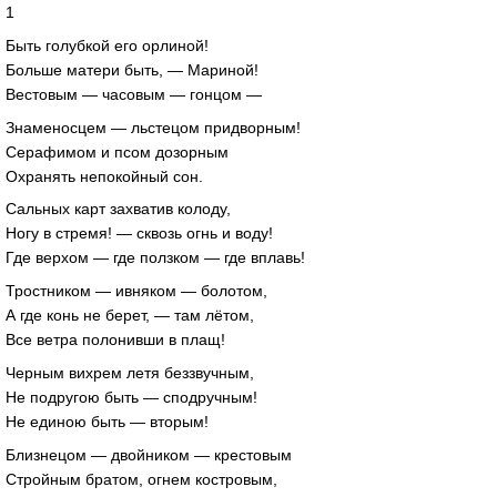
1
Быть голубкой его орлиной!
Больше матери быть, — Мариной!
Вестовым — часовым — гонцом —
Знаменосцем — льстецом придворным!
Серафимом и псом дозорным
Охранять непокойный сон.
Сальных карт захватив колоду,
Ногу в стремя! — сквозь огнь и воду!
Где верхом — где ползком — где вплавь!
Тростником — ивняком — болотом,
А где конь не берет, — там лётом,
Все ветра полонивши в плащ!
Черным вихрем летя беззвучным,
Не подругою быть — сподручным!
Не единою быть — вторым!
Близнецом — двойником — крестовым
Стройным братом, огнем костровым,