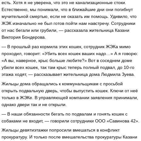
есть. Хотя я не уверена, что это не канализационные стоки.
Естественно, мы понимали, что в ближайшие дни они погибнут
мучительной смертью, если не оказать им помощь. Удивило, что
ЖЭК изначально не был готов пойти нам навстречу. Сотрудники
от нас бегали или грубили, — рассказала жительница Казани
Виктория Бондерова.
— В прошлый раз кормила этих кошек, сотрудник ЖЭКа мимо
проходил, говорит: «Убить всех кошек ваших надо…» А я говорю:
«А вы, наверное, крыс больше любите?» Вот в соседнем доме
убили всех кошек, так там крыс теперь полный подвал, до 10-го
этажа ходят, — рассказывает жительница дома Людмила Зуева.
Жильцы дома обращались к коммунальщикам с просьбой
открыть подвальную дверь, чтобы выпустить кошек. Ключи от неё
только в ЖЭКе. В управляющей компании заявления принимали,
однако двери так и не открыли.
— В наши обязанности бегать по подвалам и гонять кошек с
собаками не входит, — говорили сотрудники ООО «Савинова 42».
Жильцы девятиэтажки попросили вмешаться в конфликт
прокуратуру. И только после вмешательства прокуратуры Казани