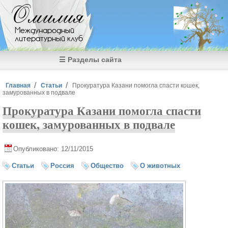
Перейти к основному содержанию
Омилия
Международный
литературный клуб
☰ Разделы сайта
Вы здесь
Главная
Статьи
Прокуратура Казани помогла спасти кошек,
замурованных в подвале
Прокуратура Казани помогла спасти
кошек, замурованных в подвале
Опубликовано: 12/11/2015
Статьи
Россия
Общество
О животных