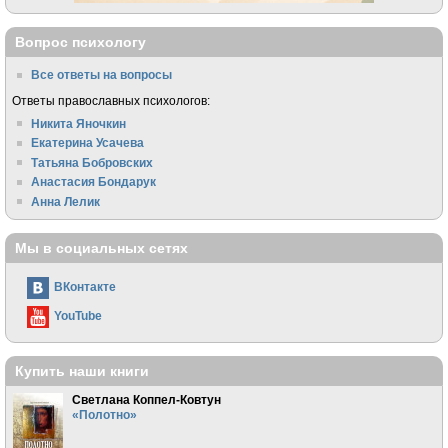
Вопрос психологу
Все ответы на вопросы
Ответы православных психологов:
Никита Яночкин
Екатерина Усачева
Татьяна Бобровских
Анастасия Бондарук
Анна Лелик
Мы в социальных сетях
ВКонтакте
YouTube
Купить наши книги
Светлана Коппел-Ковтун
«Полотно»