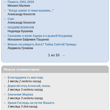
Память 1941-2026
Михаил Малеин
"Когда шипит в тиши машина..."
Александр Конопля
Снег
Александр Конопля
НАШИМ ВОИНАМ
Надежда Кушкова
Сказание о жене Адера и о рыжей блуднице
Монахиня Евфимия Пащенко
Можно ли увидеть Бога? Тайна Святой Троицы
Людмила Громова
1 из 10
→
Новые комментарии
Благодарность мастеру
1 месяц 2 недели
назад
Дорогой отец Алексий, очень
2 месяца 3 недели
назад
Значение Морока
2 месяца 3 недели
назад
Храни Господь на путях Вашего
3 месяца 3 дня
назад