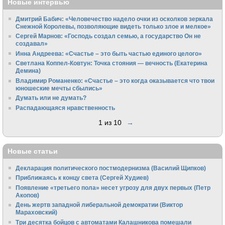
Новые интервью
Дмитрий Бабич: «Человечество надело очки из осколков зеркала
Снежной Королевы, позволяющие видеть только злое и мелкое»
Сергей Марнов: «Господь создал семью, а государство Он не
создавал»
Инна Андреева: «Счастье – это быть частью единого целого»
Светлана Коппел-Ковтун: Точка стояния — вечность (Екатерина
Демина)
Владимир Романенко: «Счастье – это когда оказывается что твои
юношеские мечты сбылись»
Думать или не думать?
Распадающаяся нравственность
1 из 10
→
Новые статьи
Декларация политического постмодернизма (Василий Щипков)
Приближаясь к концу света (Сергей Худиев)
Появление «третьего пола» несет угрозу для двух первых (Петр
Акопов)
День жертв западной либеральной демократии (Виктор
Мараховский)
Три десятка бойцов с автоматами Калашникова помешали