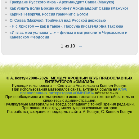
Граждане Русского мира - Архимандрит Савва (Мажуко)
Как узнать волю Божию обо мне? Архимандрит Савва (Мажуко)
Каринэ Геворгян. Россия граничит с Богом
О. Савва (Мажуко). Трибунал над Русской церковью
«Я с Христом — как в танке». Парсуна писателя Яна Таксюра
«И глас мой услышат…» – фильм о митрополите Черкасском и
Каневском Феодосии
1 из 10
→
© А. Ковтун 2008–2026 МЕЖДУНАРОДНЫЙ КЛУБ ПРАВОСЛАВНЫХ
ЛИТЕРАТОРОВ «ОМИЛИЯ»
Руководитель проекта — Светлана Анатольевна Коппел-Ковтун.
При использования материалов сайта, активная ссылка на
Клуб
православных литераторов «ОМИЛИЯ»
обязательна.
При необходимости коммерческого использования текстов обязательно
свяжитесь с администрацией.
Публикуемые материалы не всегда совпадают с точкой зрения редакции.
Приглашаем к сотрудничеству православных авторов.
Разработка, создание и поддержка сайта: А. Ковтун, С. Коппел-Ковтун