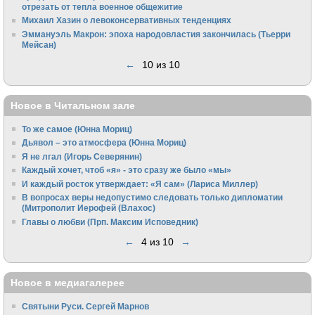
отрезать от тепла военное общежитие
Михаил Хазин о левоконсервативных тенденциях
Эммануэль Макрон: эпоха народовластия закончилась (Тьерри
Мейсан)
←
10 из 10
Новое в Читальном зале
То же самое (Юнна Мориц)
Дьявол – это атмосфера (Юнна Мориц)
Я не лгал (Игорь Северянин)
Каждый хочет, чтоб «я» - это сразу же было «мы»
И каждый росток утверждает: «Я сам» (Лариса Миллер)
В вопросах веры недопустимо следовать только дипломатии
(Митрополит Иерофей (Влахос)
Главы о любви (Прп. Максим Исповедник)
←
4 из 10
→
Новое в медиагалерее
Святыни Руси. Сергей Марнов