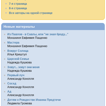
7-я страница
8-я страница
Все авторы на одной странице
Новые материалы
Из Павлов - в Савлы, или "не зная броду..."
Монахиня Евфимия Пащенко
Мастера
Монахиня Евфимия Пащенко
Вокруг Солнца
Илья Криштул
Царской Семье
Надежда Кушкова
Зовут... зовут они меня
Надежда Кушкова
Первый луч
Александр Конопля
Сосед
Александр Конопля
Ад
Александр Конопля
Детям о Рождестве Иоанна Предтечи
Людмила Громова