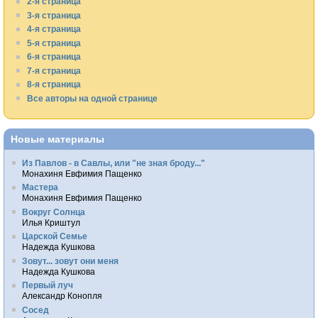
2-я страница
3-я страница
4-я страница
5-я страница
6-я страница
7-я страница
8-я страница
Все авторы на одной странице
Новые материалы
Из Павлов - в Савлы, или "не зная броду..."
Монахиня Евфимия Пащенко
Мастера
Монахиня Евфимия Пащенко
Вокруг Солнца
Илья Криштул
Царской Семье
Надежда Кушкова
Зовут... зовут они меня
Надежда Кушкова
Первый луч
Александр Конопля
Сосед