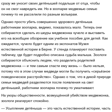
сразу же уносит своих детёнышей подальше от отца, чтобы
он не смог навредить им. Но в зоопарке медвежью семью
почему-то не расселили по разным вольерам.
Однако просто убить совершенно здорового детёныша
работникам зоопарка, видимо, показалось мало. Теперь они
собираются сделать из шкуры медвежонка чучело и выставить
его на всеобщее обозрение как учебное пособие для детей. Как
ожидается, чучело будет одним из экспонатов Музея
естественной истории в Берне. У стенда планируют поставить
табличку, где будет подробно описана судьба малыша. Зоологи
собираются объяснить людям, что разделить родителей
медвежонка — и тем самым спасти ему жизнь — было нельзя,
потому что в этом случае медведи могли бы получить «серьёзное
поведенческое расстройство». Однако о том, что в дикой природе
семьи медведей разделяются после появления на свет
детёнышей, работники зоопарка почему-то умалчивают.
На укоры общественности, возмущённой убийством медвежонка,
зоологи реагируют спокойно.
— Усыпление детёныша — это часть естественной истории, часть