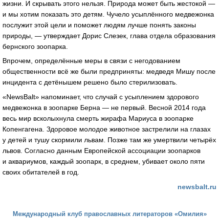
жизни. И скрывать этого нельзя. Природа может быть жестокой —
и мы хотим показать это детям. Чучело усыплённого медвежонка
послужит этой цели и поможет людям лучше понять законы
природы, — утверждает Дорис Слезек, глава отдела образования
бернского зоопарка.
Впрочем, определённые меры в связи с негодованием
общественности всё же были предприняты: медведя Мишу после
инцидента с детёнышем решено было стерилизовать.
«NewsBalt» напоминает, что случай с усыплением здорового
медвежонка в зоопарке Берна — не первый. Весной 2014 года
весь мир всколыхнула смерть жирафа Мариуса в зоопарке
Копенгагена. Здоровое молодое животное застрелили на глазах
у детей и тушу скормили львам. Позже там же умертвили четырёх
львов. Согласно данным Европейской ассоциации зоопарков
и аквариумов, каждый зоопарк, в среднем, убивает около пяти
своих обитателей в год.
newsbalt.ru
Международный клуб православных литераторов «Омилия»