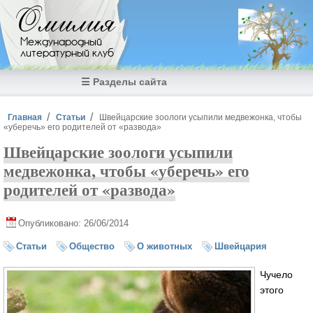
Перейти к основному содержанию
Омилия
Международный
литературный клуб
☰ Разделы сайта
Вы здесь
Главная
Статьи
Швейцарские зоологи усыпили медвежонка, чтобы
«уберечь» его родителей от «развода»
Швейцарские зоологи усыпили
медвежонка, чтобы «уберечь» его
родителей от «развода»
Опубликовано: 26/06/2014
Статьи
Общество
О животных
Швейцария
Чучело
этого