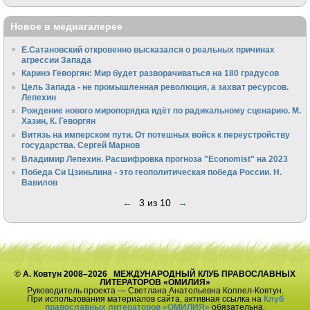
Новое в медиагалерее
Е.Сатановский откровенно высказался о реальных причинах
агрессии Запада
Каринэ Геворгян: Мир будет разворачиваться на 180 градусов
Цель Запада - не промышленная революция, а захват ресурсов.
Лепехин
Рождение нового миропорядка идёт по радикальному сценарию. М.
Хазин, К. Геворгян
Витязь на имперском пути. От потешных войск к переустройству
государства. Сергей Марнов
Владимир Лепехин. Расшифровка прогноза "Economist" на 2023
Победа Си Цзиньпина - это геополитическая победа России. Н.
Вавилов
←
3 из 10
→
© А. Ковтун 2008–2026 МЕЖДУНАРОДНЫЙ КЛУБ ПРАВОСЛАВНЫХ
ЛИТЕРАТОРОВ «ОМИЛИЯ»
Руководитель проекта — Светлана Анатольевна Коппел-Ковтун.
При использования материалов сайта, активная ссылка на
Клуб
православных литераторов «ОМИЛИЯ»
обязательна.