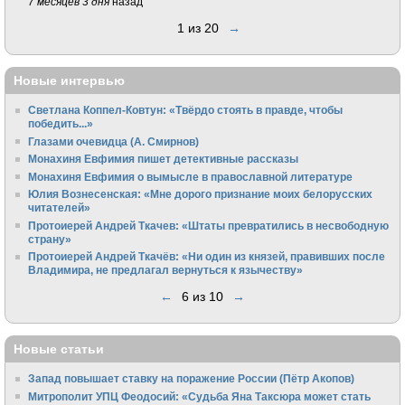
7 месяцев 3 дня
назад
1 из 20
→
Новые интервью
Светлана Коппел-Ковтун: «Твёрдо стоять в правде, чтобы
победить...»
Глазами очевидца (А. Смирнов)
Монахиня Евфимия пишет детективные рассказы
Монахиня Евфимия о вымысле в православной литературе
Юлия Вознесенская: «Мне дорого признание моих белорусских
читателей»
Протоиерей Андрей Ткачев: «Штаты превратились в несвободную
страну»
Протоиерей Андрей Ткачёв: «Ни один из князей, правивших после
Владимира, не предлагал вернуться к язычеству»
←
6 из 10
→
Новые статьи
Запад повышает ставку на поражение России (Пётр Акопов)
Митрополит УПЦ Феодосий: «Судьба Яна Таксюра может стать