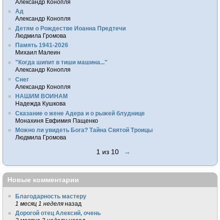
Александр Конопля
Ад
Александр Конопля
Детям о Рождестве Иоанна Предтечи
Людмила Громова
Память 1941-2026
Михаил Малеин
"Когда шипит в тиши машина..."
Александр Конопля
Снег
Александр Конопля
НАШИМ ВОИНАМ
Надежда Кушкова
Сказание о жене Адера и о рыжей блуднице
Монахиня Евфимия Пащенко
Можно ли увидеть Бога? Тайна Святой Троицы
Людмила Громова
1 из 10
→
Новые комментарии
Благодарность мастеру
1 месяц 1 неделя
назад
Дорогой отец Алексий, очень