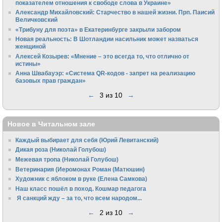
показателем отношения к свободе слова в Украине»
Алек­сандр Михайловский: Старчество в нашей жизни. Прп. Паисий
Величковский
«Трибуну для поэта» в Екатеринбурге закрыли забором
Новая реальность: В Шотландии насильник может назваться
женщиной
Алексей Козырев: «Мнение – это всегда то, что отлично от
истины»
Анна Швабауэр: «Система QR-кодов - запрет на реализацию
базовых прав граждан»
←
3 из 10
→
Новое в Читальном зале
Каждый выбирает для себя (Юрий Левитанский)
Дикая роза (Николай Голубош)
Межевая тропа (Николай Голубош)
Ветеринария (Иеромонах Роман (Матюшин)
Художник с яблоком в руке (Елена Самкова)
Наш класс пошёл в поход. Кошмар педагога
Я санкций жду – за то, что всем народом...
←
2 из 10
→