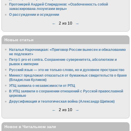
Протоиерей Андрей Спиридонов: «Озабоченность собой
замаскирована лозунгами веры»
О рассуждении и осуждении
←
2 из 10
→
Новые статьи
Наталья Нарочницкая: «Приговор России вынесен и обжалованию
не подлежит»
Петр I: pro et contra. Сохранение суверенитета, абсолютизм и
рывок к империи
Русский язык — это не только слово, но и духовное пространство
Минюст предложил отказаться от бумажных свидетельств о браке
(Владислав Куликов)
УПЦ заявила о независимости от РПЦ
В УПЦ заявили о сохранении отношений с Русской православной
церковью
Дерусификация и теологическая война (Александр Щипков)
←
2 из 10
→
Новое в Читальном зале