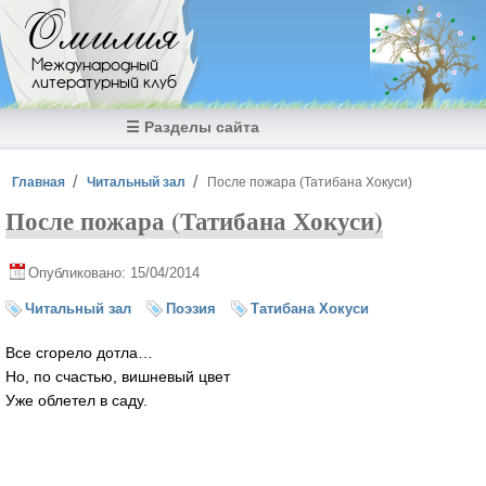
Перейти к основному содержанию
Омилия
Международный
литературный клуб
☰ Разделы сайта
Вы здесь
Главная
Читальный зал
После пожара (Татибана Хокуси)
После пожара (Татибана Хокуси)
Опубликовано: 15/04/2014
Читальный зал
Поэзия
Татибана Хокуси
Все сгорело дотла…
Но, по счастью, вишневый цвет
Уже облетел в саду.