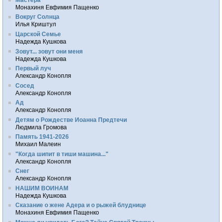
Монахиня Евфимия Пащенко
Вокруг Солнца
Илья Криштул
Царской Семье
Надежда Кушкова
Зовут... зовут они меня
Надежда Кушкова
Первый луч
Александр Конопля
Сосед
Александр Конопля
Ад
Александр Конопля
Детям о Рождестве Иоанна Предтечи
Людмила Громова
Память 1941-2026
Михаил Малеин
"Когда шипит в тиши машина..."
Александр Конопля
Снег
Александр Конопля
НАШИМ ВОИНАМ
Надежда Кушкова
Сказание о жене Адера и о рыжей блуднице
Монахиня Евфимия Пащенко