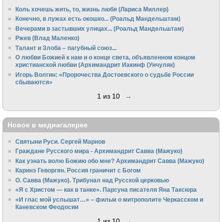
Коль хочешь жить, то, жизнь любя (Лариса Миллер)
Конечно, в лужах есть окошко... (Роальд Мандельштам)
Вечерами в застывших улицах... (Роальд Мандельштам)
Ржев (Влад Маленко)
Талант и Злоба – пагубный союз...
О любви Божией к нам и о конце света, объявленном концом
христианской любви (Архимандрит Иакинф (Унчуляк)
Игорь Волгин: «Пророчества Достоевского о судьбе России
сбываются»
1 из 10
→
Новое в медиагалерее
Святыни Руси. Сергей Марнов
Граждане Русского мира - Архимандрит Савва (Мажуко)
Как узнать волю Божию обо мне? Архимандрит Савва (Мажуко)
Каринэ Геворгян. Россия граничит с Богом
О. Савва (Мажуко). Трибунал над Русской церковью
«Я с Христом — как в танке». Парсуна писателя Яна Таксюра
«И глас мой услышат…» – фильм о митрополите Черкасском и
Каневском Феодосии
1 из 10
→