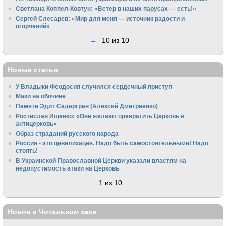
Светлана Коппел-Ковтун: «Ветер в наших парусах — есть!»
Сергей Слесарев: «Мир для меня — источник радости и
огорчений»
←
10 из 10
Новые статьи
У Владыки Феодосия случился сердечный приступ
Маки на обочине
Памяти Эдит Сёдергран (Алексей Дмитриенко)
Ростислав Ищенко: «Они желают превратить Церковь в
антицерковь»
Образ страданий русского народа
Россия - это цивилизация. Надо быть самостоятельными! Надо
стоять!
В Украинской Православной Церкви указали властям на
недопустимость атаки на Церковь
1 из 10
→
Новое в Читальном зале