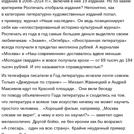
изданий в 2008–2014 гг.», включив в неё 19 изданий. Но по каким
критериям Роспечать отобрала издания? Непонятно, как
в категорию литературно-художественных изданий попал,
к примеру, журнал «Наше наследие». Он ведь позиционирует
себя как «иллюстрированный историко-культурный журнал».
Роспечать из года в год самые большие деньги выделяло своим
любимчикам. «Знамя», «Октябрь», «Иностранная литература»
всегда получали в пределах миллиона рублей. А журналам
«Москва» и «Наш современник» доставалось вдвое меньше.
«Молодая гвардия» и вовсе получала крохи — от 69 тысяч до 184
тысяч рублей. И это называется справедливостью?
Из телеэфира писатели в Год литературы исчезли почти совсем.
Только «Дежурные по стране» — Михаил Жванецкий и Андрей
Максимов идут по Красной площади... Они вели беседу
по поводу объявленного Года литературы и сходились на том,
что литература и всякое там искусство ничему не может научить
простого человека... «Хороший фильм, например, „Москва
слезам не верит“, а чему и кого он научил?» — заметил один
меланхолично. Другой бойко, не без иронии как бы возразил:
«А слесарь... один на всю страну». Крайне неудачный пример: