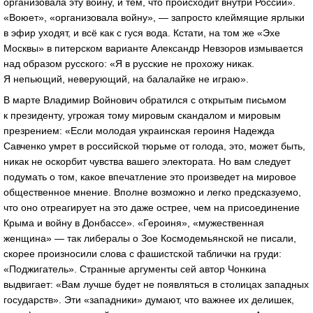
организовала эту войну, и тем, что происходит внутри России».
«Воюет», «организовала войну», — запросто клеймящие ярлыки
в эфир уходят, и всё как с гуся вода. Кстати, на том же «Эхе
Москвы» в питерском варианте Александр Невзоров измывается
над образом русского: «Я в русские не прохожу никак.
Я непьющий, неверующий, на балалайке не играю».
В марте Владимир Войнович обратился с открытым письмом
к президенту, угрожая тому мировым скандалом и мировым
презрением: «Если молодая украинская героиня Надежда
Савченко умрет в российской тюрьме от голода, это, может быть,
никак не оскорбит чувства вашего электората. Но вам следует
подумать о том, какое впечатление это произведет на мировое
общественное мнение. Вполне возможно и легко предсказуемо,
что оно отреагирует на это даже острее, чем на присоединение
Крыма и войну в Донбассе». «Героиня», «мужественная
женщина» — так либералы о Зое Космодемьянской не писали,
скорее произносили слова с фашистской таблички на груди:
«Поджигатель». Странные аргументы сей автор Чонкина
выдвигает: «Вам лучше будет не появляться в столицах западных
государств». Эти «западники» думают, что важнее их делишек,