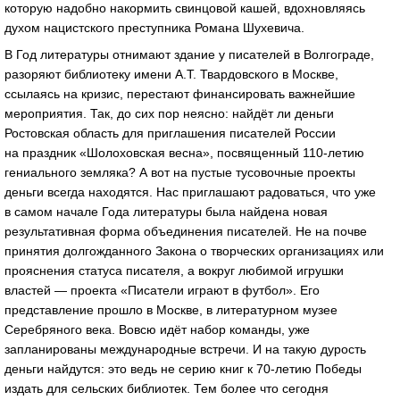
которую надобно накормить свинцовой кашей, вдохновляясь
духом нацистского преступника Романа Шухевича.
В Год литературы отнимают здание у писателей в Волгограде,
разоряют библиотеку имени А.Т. Твардовского в Москве,
ссылаясь на кризис, перестают финансировать важнейшие
мероприятия. Так, до сих пор неясно: найдёт ли деньги
Ростовская область для приглашения писателей России
на праздник «Шолоховская весна», посвященный 110-летию
гениального земляка? А вот на пустые тусовочные проекты
деньги всегда находятся. Нас приглашают радоваться, что уже
в самом начале Года литературы была найдена новая
результативная форма объединения писателей. Не на почве
принятия долгожданного Закона о творческих организациях или
прояснения статуса писателя, а вокруг любимой игрушки
властей — проекта «Писатели играют в футбол». Его
представление прошло в Москве, в литературном музее
Серебряного века. Вовсю идёт набор команды, уже
запланированы международные встречи. И на такую дурость
деньги найдутся: это ведь не серию книг к 70-летию Победы
издать для сельских библиотек. Тем более что сегодня