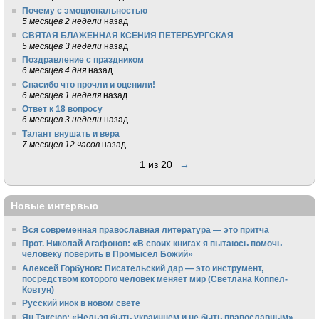
Почему с эмоциональностью
5 месяцев 2 недели
назад
СВЯТАЯ БЛАЖЕННАЯ КСЕНИЯ ПЕТЕРБУРГСКАЯ
5 месяцев 3 недели
назад
Поздравление с праздником
6 месяцев 4 дня
назад
Спасибо что прочли и оценили!
6 месяцев 1 неделя
назад
Ответ к 18 вопросу
6 месяцев 3 недели
назад
Талант внушать и вера
7 месяцев 12 часов
назад
1 из 20
→
Новые интервью
Вся современная православная литература — это притча
Прот. Николай Агафонов: «В своих книгах я пытаюсь помочь
человеку поверить в Промысел Божий»
Алексей Горбунов: Писательский дар — это инструмент,
посредством которого человек меняет мир (Светлана Коппел-
Ковтун)
Русский инок в новом свете
Ян Таксюр: «Нельзя быть украинцем и не быть православным»