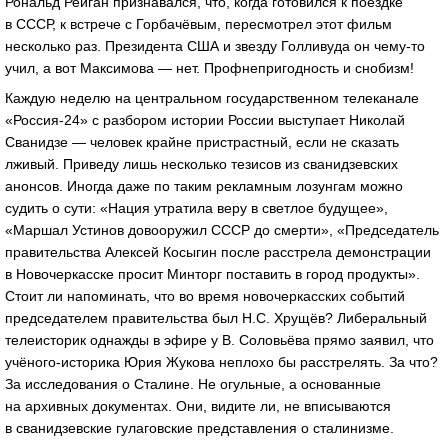
Рональд Рейган признавался, что, когда готовился к поездке
в СССР, к встрече с Горбачёвым, пересмотрел этот фильм
несколько раз. Президента США и звезду Голливуда он чему-то
учил, а вот Максимова — нет. Профнепригодность и снобизм!
Каждую неделю на центральном государственном телеканале
«Россия-24» с разбором истории России выступает Николай
Сванидзе — человек крайне пристрастный, если не сказать
лживый. Приведу лишь несколько тезисов из сванидзевских
анонсов. Иногда даже по таким рекламным лозунгам можно
судить о сути: «Нация утратила веру в светлое будущее»,
«Маршал Устинов довооружил СССР до смерти», «Председатель
правительства Алексей Косыгин после расстрела демонстрации
в Новочеркасске просит Минторг поставить в город продукты».
Стоит ли напоминать, что во время новочеркасских событий
председателем правительства был Н.С. Хрущёв? Либеральный
телеисторик однажды в эфире у В. Соловьёва прямо заявил, что
учёного-историка Юрия Жукова неплохо бы расстрелять. За что?
За исследования о Сталине. Не огульные, а основанные
на архивных документах. Они, видите ли, не вписываются
в сванидзевские гулаговские представления о сталинизме.