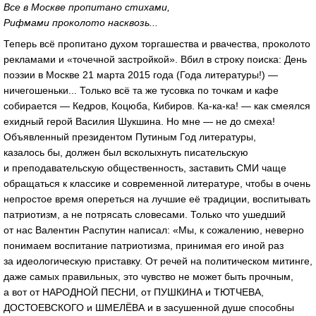
Все в Москве пропитано стихами,
Рифмами проколото насквозь...
Теперь всё пропитано духом торгашества и рвачества, проколото
рекламами и «точечной застройкой». Вбил в строку поиска: День
поэзии в Москве 21 марта 2015 года (Года литературы!) —
ничегошеньки... Только всё та же тусовка по точкам и кафе
собирается — Кедров, Коцюба, Кибиров. Ка-ка-ка! — как смеялся
ехидный герой Василия Шукшина. Но мне — не до смеха!
Объявленный президентом Путиным Год литературы,
казалось бы, должен был всколыхнуть писательскую
и преподавательскую общественность, заставить СМИ чаще
обращаться к классике и современной литературе, чтобы в очень
непростое время опереться на лучшие её традиции, воспитывать
патриотизм, а не потрясать словесами. Только что ушедший
от нас Валентин Распутин написал: «Мы, к сожалению, неверно
понимаем воспитание патриотизма, принимая его иной раз
за идеологическую приставку. От речей на политическом митинге,
даже самых правильных, это чувство не может быть прочным,
а вот от НАРОДНОЙ ПЕСНИ, от ПУШКИНА и ТЮТЧЕВА,
ДОСТОЕВСКОГО и ШМЕЛЁВА и в засушенной душе способны