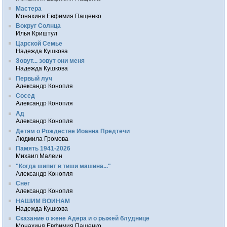
Мастера
Монахиня Евфимия Пащенко
Вокруг Солнца
Илья Криштул
Царской Семье
Надежда Кушкова
Зовут... зовут они меня
Надежда Кушкова
Первый луч
Александр Конопля
Сосед
Александр Конопля
Ад
Александр Конопля
Детям о Рождестве Иоанна Предтечи
Людмила Громова
Память 1941-2026
Михаил Малеин
"Когда шипит в тиши машина..."
Александр Конопля
Снег
Александр Конопля
НАШИМ ВОИНАМ
Надежда Кушкова
Сказание о жене Адера и о рыжей блуднице
Монахиня Евфимия Пащенко