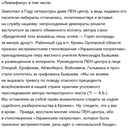
«Левиафану» в том числе.
Замолчал в Году литературы даже ПЕН-центр, а ведь недавно его
писатели-либералы отличились, политиканствуя и вставая
на службу нацизму: непроходимые демократы решили
заступиться за своего обиженного коллегу, автора строк:
«Вредителей этих возьмёшь лишь огнём — Горят колорады
за милую душу!». Районный суд в п. Кромы Орловской области
признал экстремистским стихотворение «Украинским патриотам»,
принадлежащее перу местного учителя Александра Бывшева
и размещённое в интернете. Руководители ПЕН-центра в лице
Улицкой, Ерофеева, Айзенберга, Войновича, Гельмана и проч.
стали хлопотать за графомана Бывшева: «Мы не можем
не выразить тревогу по поводу опасного прецедента
возобновления в нашей стране практики уголовного
преследования автора литературного текста (?! — А.Б.).
Мы оставляем за собой право внимательно следить за ходом
судебного разбирательства в Кромах». Ну, следите, это у вас
в крови... Правда, восстали многие члены ПЕН-центра, ибо
в стихотворении «Украинским патриотам», которое было
признано экстремистским, речь идёт о «москальской банде»,