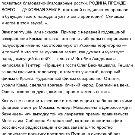
появиться благодатно-благодарные ростки. РОДИНА ПРЕЖДЕ
ВСЕГО — ДУХОВНАЯ ЗЕМЛЯ, в которой соединяются прошлое
и будущее твоего народа, а уж потом „территория“. Слишком
многое в этом звуке!..».
Звук приглушён или искажён. Пример с недавней годовщиной
возвращения Крыма показал, что наши либералы воспринимают
полуостров именно как оторванную от Украины территорию —
и только! А что это за духовная земля, как думает и чувствует
народ, живущий на ней? — плевать! Вот Лия Ахеджакова
написала в Твиттер: «Пришел в гости Олег Басилашвили. Решили
за чаем включить телевизор, а там этот ужасный, позорный
фильм о Крыме. Чудовищный фильм совершенно. Отняли,
украли Крым, сделали врагами близкий народ. Врагами на века.
Очень тяжело на душе, камень, просто камень лежит».
Как тут не вспомнить шествие интеллигенции под бандеровскими
флагами в центре Москвы, концерт Макаревича в Донбассе «для
беженцев» или выходку той же лауреатки премии правительств
Москвы им. Собянина Ахеджаковой, которая посетила эфир
российской радиостанции и снова заявила, что яростно
не приемлет политику президента Путина, в очередной раз