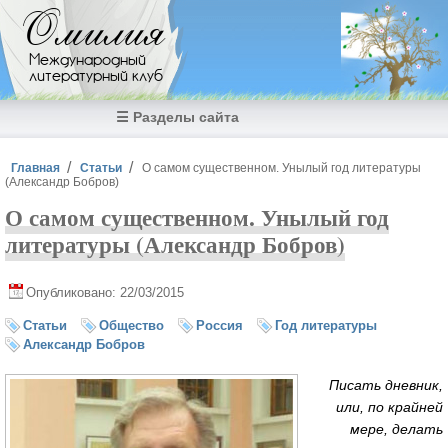
Перейти к основному содержанию
Омилия
Международный
литературный клуб
☰ Разделы сайта
Вы здесь
Главная
Статьи
О самом существенном. Унылый год литературы
(Александр Бобров)
О самом существенном. Унылый год
литературы (Александр Бобров)
Опубликовано: 22/03/2015
Статьи
Общество
Россия
Год литературы
Александр Бобров
Писать дневник,
или, по крайней
мере, делать