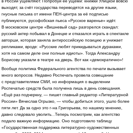
в России ущемляют. Попробуй её ущеми: книжки Улицкой вовсю
выходят, за счёт государства переводятся на другие языки,
гнусные письма от имени ПЕН-центра за её подписью
публикуются, русофобская пьеса «Русское варенье» идёт.
В московском центре «Вишневый сад» разгорелся скандал:
русский актер побывал в Донецке и отказался играть в спектакле
авторши, которая заняла антироссийскую позицию и унижает
репликами, вроде: «Русские любят прикидываться дураками,
хотя на самом деле они полные идиоты». Тогда Александру
Борисову указали в театре на дверь. Вот как «демократично»!
Вообще политика Федерального агентства по печати вызывает
много вопросов. Недавно Роспечать провела совещание
с представителями СМИ, но информация о выделении
Роспечатью средств была получена лишь в день совещания.
«Ещё раз подчеркну, — пишет главный редактор «Литературной
России» Вячеслав Огрызко, — чтобы добиться этого, ушло более
пяти лет. Да за одно это г-на Григорьева, по нашему мнению,
давно следовало уволить...Теперь посмотрим, как агентство
подало важную информацию. Оно подготовило таблицу
«Государственная поддержка литературно-художественных