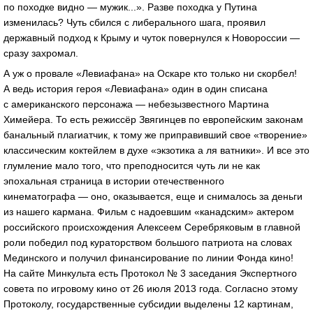
по походке видно — мужик...». Разве походка у Путина
изменилась? Чуть сбился с либерального шага, проявил
державный подход к Крыму и чуток повернулся к Новороссии —
сразу захромал.
А уж о провале «Левиафана» на Оскаре кто только ни скорбел!
А ведь история героя «Левиафана» один в один списана
с американского персонажа — небезызвестного Мартина
Химейера. То есть режиссёр Звягинцев по европейским законам
банальный плагиатчик, к тому же приправивший свое «творение»
классическим коктейлем в духе «экзотика а ля ватники». И все это
глумление мало того, что преподносится чуть ли не как
эпохальная страница в истории отечественного
кинематографа — оно, оказывается, еще и снималось за деньги
из нашего кармана. Фильм с надоевшим «канадским» актером
российского происхождения Алексеем Серебряковым в главной
роли победил под кураторством большого патриота на словах
Мединского и получил финансирование по линии Фонда кино!
На сайте Минкульта есть Протокол № 3 заседания Экспертного
совета по игровому кино от 26 июля 2013 года. Согласно этому
Протоколу, государственные субсидии выделены 12 картинам,