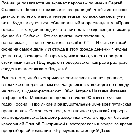
Всё чаще появляется на экранах персонаж по имени Сергей
Станкевич. Человек отсиживался за границей, чтобы истек срок
давности по его статье, а теперь вещает со всех каналов, учит
жить. Куда ни сунешься: «Специальный корреспондент», «Право
голоса — в каждой передаче эта личность, везде вещает „эксперт
фонда Ан. Собчака“. Кто его приглашает постоянно,
не понимаю, — пишет читатель на сайте ЛГ. — И есть ли такой
фонд на самом деле ? И откуда в этом фонде денежки? Чудны
дела твои, Господи». И впрямь удивительно, что его пригрел
столичный канал ТВЦ: ведь он подозревался как раз в растрате
средств из московского бюджета!
Вместо того, чтобы исторически осмысливать наше прошлое,
в том числе недавнее, мы всё чаще слышим восторги по поводу
не лихих, а «демократических» 90-х. Актриса Наталья Фатеева
в эфире «Эха Москвы» говорила о начале 90-х как о лучших
годах России: «Про лихие и разрушительные 90-е врёт путинская
пропаганда». Самое смешное, что в начале путинской карьеры
она поддерживала бывшего разведчика вместе с другой бывшей
красавицей Элиной Быстрицкой и восторгалась в эфире во время
предвыборной компании: «Ну, мужик настоящий! Даже