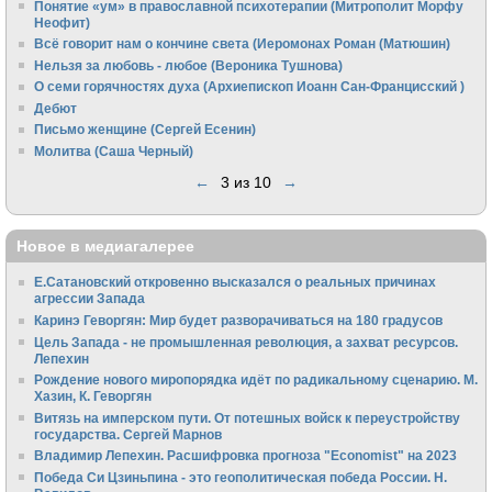
Понятие «ум» в православной психотерапии (Митрополит Морфу
Неофит)
Всё говорит нам о кончине света (Иеромонах Роман (Матюшин)
Нельзя за любовь - любое (Вероника Тушнова)
О семи горячностях духа (Архиепископ Иоанн Сан-Францисский )
Дебют
Письмо женщине (Сергей Есенин)
Молитва (Саша Черный)
←
3 из 10
→
Новое в медиагалерее
Е.Сатановский откровенно высказался о реальных причинах
агрессии Запада
Каринэ Геворгян: Мир будет разворачиваться на 180 градусов
Цель Запада - не промышленная революция, а захват ресурсов.
Лепехин
Рождение нового миропорядка идёт по радикальному сценарию. М.
Хазин, К. Геворгян
Витязь на имперском пути. От потешных войск к переустройству
государства. Сергей Марнов
Владимир Лепехин. Расшифровка прогноза "Economist" на 2023
Победа Си Цзиньпина - это геополитическая победа России. Н.