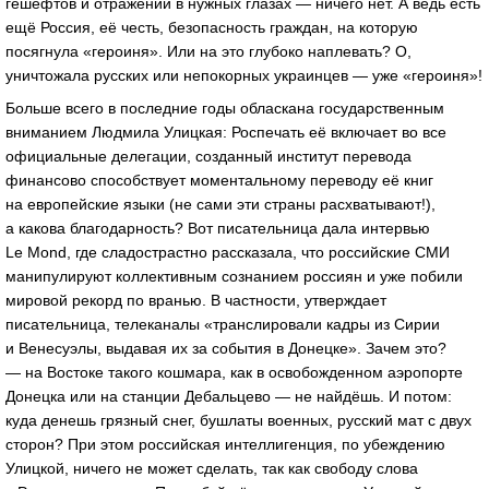
гешефтов и отражений в нужных глазах — ничего нет. А ведь есть
ещё Россия, её честь, безопасность граждан, на которую
посягнула «героиня». Или на это глубоко наплевать? О,
уничтожала русских или непокорных украинцев — уже «героиня»!
Больше всего в последние годы обласкана государственным
вниманием Людмила Улицкая: Роспечать её включает во все
официальные делегации, созданный институт перевода
финансово способствует моментальному переводу её книг
на европейские языки (не сами эти страны расхватывают!),
а какова благодарность? Вот писательница дала интервью
Le Mond, где сладострастно рассказала, что российские СМИ
манипулируют коллективным сознанием россиян и уже побили
мировой рекорд по вранью. В частности, утверждает
писательница, телеканалы «транслировали кадры из Сирии
и Венесуэлы, выдавая их за события в Донецке». Зачем это?
— на Востоке такого кошмара, как в освобожденном аэропорте
Донецка или на станции Дебальцево — не найдёшь. И потом:
куда денешь грязный снег, бушлаты военных, русский мат с двух
сторон? При этом российская интеллигенция, по убеждению
Улицкой, ничего не может сделать, так как свободу слова