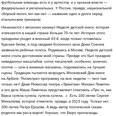
футбольные команды есть и у артистов, и у органов власти —
федеральных и региональных. У России, правда, национальной
сборной много лет как нет — название одно и долги перед
итальянским тренером.
Начинается с весенних каникул Неделя детской книги, которая
отмечается в нашей стране больше 70-ти лет. История этого
праздника уходит в военный 43-й, когда только готовилась
Курская битва, а под сводами Колонного зала Дома Союзов
зазвенели ребячьи голоса. Родившись в Москве, Неделя детской
книги стала достоянием всей страны. Прежде это был праздник
невиданных масштабов: сотни писателей, особенно, конечно,
поэтов — шли в книжные магазины, поднимались на лучшие
сцены. Традиции пытается возродить Московский Дом книги
на Арбате. Посмотрел программу на всю неделю — чего там
только нет! Даже Режиссер театра «Эрмитаж» Михаил Левитин
и его дочь Маша Левитина представляют спектакль «Про то, как
Вакса гуляла-гуляла, гуляла-гуляла...». Есть 100-летие Сергея
Михалкова, которое отметили, правда, в 2013 году. Только нет...
200-летия Петра Ершова. А ведь автор поэтической сказки
родился как раз в марте! Хорошо, что Бюро пропаганды