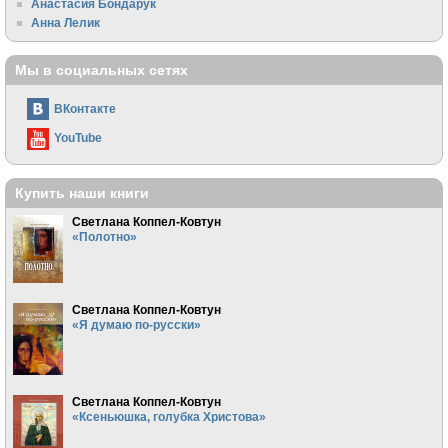
Анастасия Бондарук
Анна Лелик
Мы в социальных сетях
ВКонтакте
YouTube
Купить наши книги
Светлана Коппел-Ковтун
«Полотно»
Светлана Коппел-Ковтун
«Я думаю по-русски»
Светлана Коппел-Ковтун
«Ксеньюшка, голубка Христова»