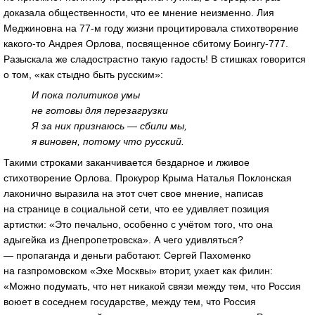
доказала общественности, что ее мнение неизменно. Лия
Меджиновна на 77-м году жизни процитировала стихотворение
какого-то Андрея Орлова, посвященное сбитому Боингу-777.
Разыскала же сладострастно такую гадость! В стишках говорится
о том, «как стыдно быть русским»:
И пока политиков умы
не готовы для перезагрузки
Я за них признаюсь — сбили мы,
я виновен, потому что русский.
Такими строками заканчивается бездарное и лживое
стихотворение Орлова. Прокурор Крыма Наталья Поклонская
лаконично выразила на этот счет свое мнение, написав
на странице в социальной сети, что ее удивляет позиция
артистки: «Это печально, особенно с учётом того, что она
адыгейка из Днепропетровска». А чего удивляться?
— пропаганда и деньги работают. Сергей Пахоменко
на газпромовском «Эхе Москвы» вторит, ухает как филин:
«Можно подумать, что нет никакой связи между тем, что Россия
воюет в соседнем государстве, между тем, что Россия