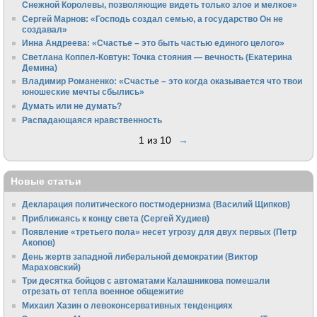
Снежной Королевы, позволяющие видеть только злое и мелкое»
Сергей Марнов: «Господь создал семью, а государство Он не
создавал»
Инна Андреева: «Счастье – это быть частью единого целого»
Светлана Коппел-Ковтун: Точка стояния — вечность (Екатерина
Демина)
Владимир Романенко: «Счастье – это когда оказывается что твои
юношеские мечты сбылись»
Думать или не думать?
Распадающаяся нравственность
1 из 10
→
Новые статьи
Декларация политического постмодернизма (Василий Щипков)
Приближаясь к концу света (Сергей Худиев)
Появление «третьего пола» несет угрозу для двух первых (Петр
Акопов)
День жертв западной либеральной демократии (Виктор
Мараховский)
Три десятка бойцов с автоматами Калашникова помешали
отрезать от тепла военное общежитие
Михаил Хазин о левоконсервативных тенденциях