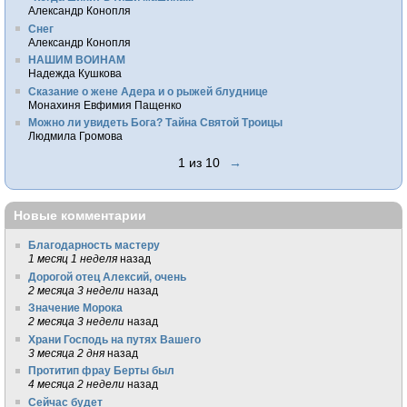
Александр Конопля
Снег
Александр Конопля
НАШИМ ВОИНАМ
Надежда Кушкова
Сказание о жене Адера и о рыжей блуднице
Монахиня Евфимия Пащенко
Можно ли увидеть Бога? Тайна Святой Троицы
Людмила Громова
1 из 10
→
Новые комментарии
Благодарность мастеру
1 месяц 1 неделя
назад
Дорогой отец Алексий, очень
2 месяца 3 недели
назад
Значение Морока
2 месяца 3 недели
назад
Храни Господь на путях Вашего
3 месяца 2 дня
назад
Протитип фрау Берты был
4 месяца 2 недели
назад
Сейчас будет