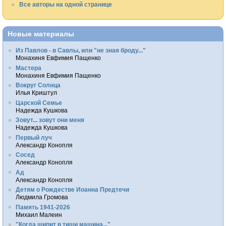
Все авторы на одной странице
Новые материалы
Из Павлов - в Савлы, или "не зная броду..."
Монахиня Евфимия Пащенко
Мастера
Монахиня Евфимия Пащенко
Вокруг Солнца
Илья Криштул
Царской Семье
Надежда Кушкова
Зовут... зовут они меня
Надежда Кушкова
Первый луч
Александр Конопля
Сосед
Александр Конопля
Ад
Александр Конопля
Детям о Рождестве Иоанна Предтечи
Людмила Громова
Память 1941-2026
Михаил Малеин
"Когда шипит в тиши машина..."