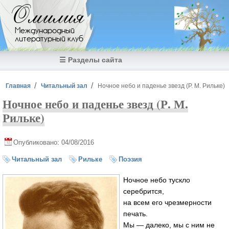
Перейти к основному содержанию
Омилия
Международный
литературный клуб
☰ Разделы сайта
Вы здесь
Главная
Читальный зал
Ночное небо и паденье звезд (Р. М. Рильке)
Ночное небо и паденье звезд (Р. М.
Рильке)
Опубликовано: 04/08/2016
Читальный зал
Рильке
Поэзия
Ночное небо тускло
серебрится,
на всем его чрезмерности
печать.
Мы — далеко, мы с ним не