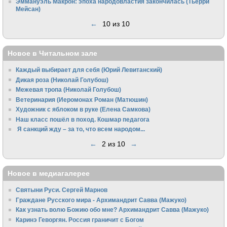
Эммануэль Макрон: эпоха народовластия закончилась (Тьерри
Мейсан)
←
10 из 10
Новое в Читальном зале
Каждый выбирает для себя (Юрий Левитанский)
Дикая роза (Николай Голубош)
Межевая тропа (Николай Голубош)
Ветеринария (Иеромонах Роман (Матюшин)
Художник с яблоком в руке (Елена Самкова)
Наш класс пошёл в поход. Кошмар педагога
Я санкций жду – за то, что всем народом...
←
2 из 10
→
Новое в медиагалерее
Святыни Руси. Сергей Марнов
Граждане Русского мира - Архимандрит Савва (Мажуко)
Как узнать волю Божию обо мне? Архимандрит Савва (Мажуко)
Каринэ Геворгян. Россия граничит с Богом