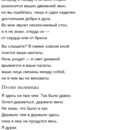
разносится ваших движений звон,
но вы ошиблась: лишь я один наделен
достояньем добра и духа.
Во мне звучит нескончаемый стон,
и я не знаю, откуда он —
от сердца или от брюха.
Вы слышите? В гамме совсем иной
поются ваши кантаты.
Ночь уходит — и свет дневной
врывается в ваши палаты.
ваши лица связаны между собой,
ни в чем вы не виноваты.
Песня пьяницы
Я здесь ни при чем. Так было давно.
Хотел держаться, держало вино.
Не знаю, что было и как.
Держало там в держало здесь,
пока я ему не продулся весь.
Я дурак.