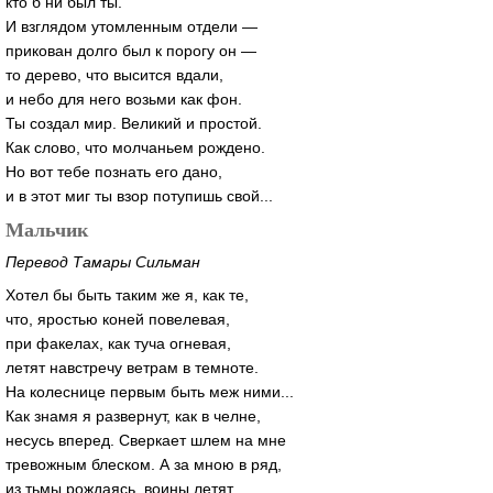
кто б ни был ты.
И взглядом утомленным отдели —
прикован долго был к порогу он —
то дерево, что высится вдали,
и небо для него возьми как фон.
Ты создал мир. Великий и простой.
Как слово, что молчаньем рождено.
Но вот тебе познать его дано,
и в этот миг ты взор потупишь свой...
Мальчик
Перевод Тамары Сильман
Хотел бы быть таким же я, как те,
что, яростью коней повелевая,
при факелах, как туча огневая,
летят навстречу ветрам в темноте.
На колеснице первым быть меж ними...
Как знамя я развернут, как в челне,
несусь вперед. Сверкает шлем на мне
тревожным блеском. А за мною в ряд,
из тьмы рождаясь, воины летят.