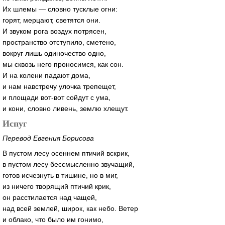
Их шлемы — словно тусклые огни:
горят, мерцают, светятся они.
И звуком рога воздух потрясен,
пространство отступило, сметено,
вокруг лишь одиночество одно,
мы сквозь него проносимся, как сон.
И на колени падают дома,
и нам навстречу улочка трепещет,
и площади вот-вот сойдут с ума,
и кони, словно ливень, землю хлещут.
Испуг
Перевод Евгения Борисова
В пустом лесу осеннем птичий вскрик,
в пустом лесу бессмысленно звучащий,
готов исчезнуть в тишине, но в миг,
из ничего творящий птичий крик,
он расстилается над чащей,
над всей землей, широк, как небо. Ветер
и облако, что было им гонимо,