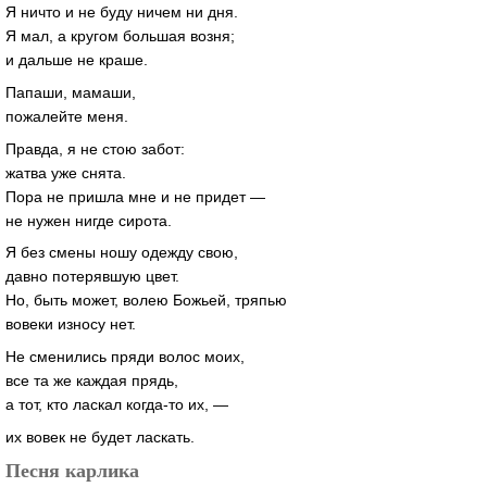
Я ничто и не буду ничем ни дня.
Я мал, а кругом большая возня;
и дальше не краше.
Папаши, мамаши,
пожалейте меня.
Правда, я не стою забот:
жатва уже снята.
Пора не пришла мне и не придет —
не нужен нигде сирота.
Я без смены ношу одежду свою,
давно потерявшую цвет.
Но, быть может, волею Божьей, тряпью
вовеки износу нет.
Не сменились пряди волос моих,
все та же каждая прядь,
а тот, кто ласкал когда-то их, —
их вовек не будет ласкать.
Песня карлика