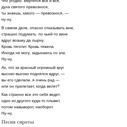
Что угодно. Вертится все и вся,
духа святого превознося,
ты знаешь, какого — превознося, —
ну-ну.
В самом деле, опасно отказывать мне,
страшно подумать: по чьей-то вине
вдруг возьму да пырну.
Кровь тяготит. Кровь тяжела.
Иногда не могу, задыхаюсь со зла.
Ну-ну.
Ах, что за красный огромный круг
высоко-высоко поднялся вдруг, —
вы его сделали, я очень рад —
или он прилетает, когда велят?
Как странно все это себя ведет:
одно из другого куда-то плывет,
потом навыворот, наоборот.
Ну-ну.
Песня сироты