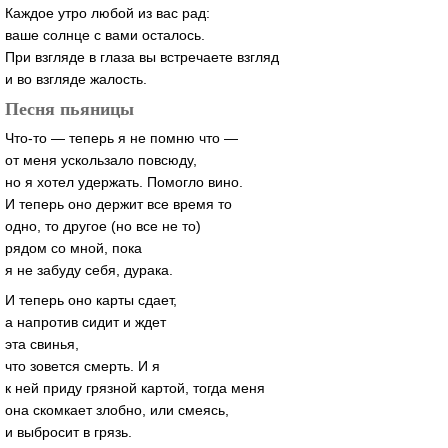
Каждое утро любой из вас рад:
ваше солнце с вами осталось.
При взгляде в глаза вы встречаете взгляд
и во взгляде жалость.
Песня пьяницы
Что-то — теперь я не помню что —
от меня ускользало повсюду,
но я хотел удержать. Помогло вино.
И теперь оно держит все время то
одно, то другое (но все не то)
рядом со мной, пока
я не забуду себя, дурака.
И теперь оно карты сдает,
а напротив сидит и ждет
эта свинья,
что зовется смерть. И я
к ней приду грязной картой, тогда меня
она скомкает злобно, или смеясь,
и выбросит в грязь.