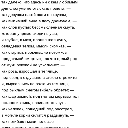
так далеко, что здесь ни с кем любимым
для слез уже не отыскать приюта, —
как девушки нагой шаги по кручам, —
как выпивший вина в лесу дремучем, —
как слов пустых бессмысленная смута,
которая упрямо входит в уши,
и глубже, в мозг, пронизывая душу,
овладевая телом, мысли скомкав, —
как старики, проклявшие потомков
пред самой смертью, так что целый род
от муки роковой не ускользнет, —
как роза, взросшая в теплице,
под свод, к отдушине в стекле стремится
и, вырвавшись на волю из темницы,
под рыхлым снегом гибель обретет, —
как шар земной, под гнетом мертвых тел
остановившись, начинает стынуть, —
как человек, пошедший под расстрел,
в могиле корни силится раздвинуть, —
как погибают маки полевые
лишь потому, что прикоснутся вдруг