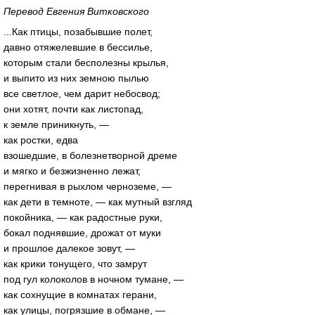
Перевод Евгения Витковского
...Как птицы, позабывшие полет,
давно отяжелевшие в бессилье,
которым стали бесполезны крылья,
и выпито из них земною пылью
все светлое, чем дарит небосвод;
они хотят, почти как листопад,
к земле приникнуть, —
как ростки, едва
взошедшие, в болезнетворной дреме
и мягко и безжизненно лежат,
перегнивая в рыхлом черноземе, —
как дети в темноте, — как мутный взгляд
покойника, — как радостные руки,
бокал поднявшие, дрожат от муки
и прошлое далекое зовут, —
как крики тонущего, что замрут
под гул колоколов в ночном тумане, —
как сохнущие в комнатах герани,
как улицы, погрязшие в обмане, —