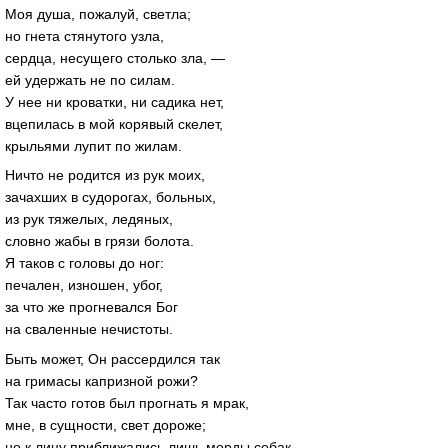
Моя душа, пожалуй, светла;
но гнета стянутого узла,
сердца, несущего столько зла, —
ей удержать не по силам.
У нее ни кроватки, ни садика нет,
вцепилась в мой корявый скелет,
крыльями лупит по жилам.
Ничто не родится из рук моих,
зачахших в судорогах, больных,
из рук тяжелых, ледяных,
словно жабы в грязи болота.
Я таков с головы до ног:
печален, изношен, убог,
за что же прогневался Бог
на сваленные нечистоты.
Быть может, Он рассердился так
на гримасы капризной рожи?
Так часто готов был прогнать я мрак,
мне, в сущности, свет дороже;
но к лицу приближались лишь морды собак,