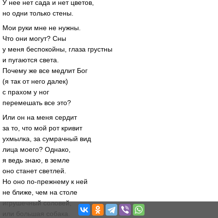
У нее нет сада и нет цветов,
но одни только стены.
Мои руки мне не нужны.
Что они могут? Сны
у меня беспокойны, глаза грустны
и пугаются света.
Почему же все медлит Бог
(я так от него далек)
с прахом у ног
перемешать все это?
Или он на меня сердит
за то, что мой рот кривит
ухмылка, за сумрачный вид
лица моего? Однако,
я ведь знаю, в земле
оно станет светлей.
Но оно по-прежнему к ней
не ближе, чем на столе
игрушечный соловей,
или большая собака.