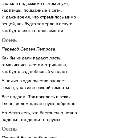
застыли недвижимо в этом звуке,
как птицы, пойманные в сети.
И даже время, что стремилось мимо
вещей, как будто замерло в испуге,
как будто слыша голос смерти.
Осень
Перевод Сергея Петрова
Как бы из дали падают листы,
отмахиваясь жестом отрицанья,
как будто сад небесный увядает.
А ночью в одиночество впадает
земля, упав из звездной темноты.
Все падаем. Так повелось в веках.
Глянь, рядом падает рука небрежно.
Но Некто есть, кто бесконечно нежно
паденье это держит на руках.
Осень
Перевод Евгения Борисова