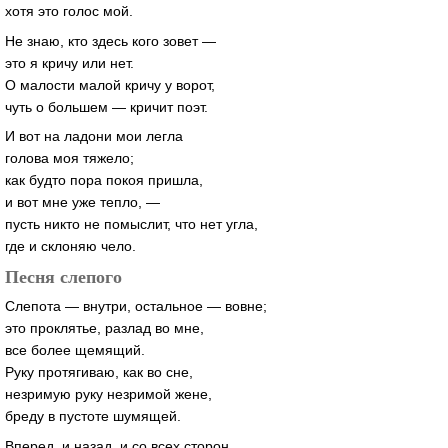
хотя это голос мой.
Не знаю, кто здесь кого зовет —
это я кричу или нет.
О малости малой кричу у ворот,
чуть о большем — кричит поэт.
И вот на ладони мои легла
голова моя тяжело;
как будто пора покоя пришла,
и вот мне уже тепло, —
пусть никто не помыслит, что нет угла,
где и склоняю чело.
Песня слепого
Слепота — внутри, остальное — вовне;
это проклятье, разлад во мне,
все более щемящий.
Руку протягиваю, как во сне,
незримую руку незримой жене,
бреду в пустоте шумящей.
Вперед, и назад, и со всех сторон