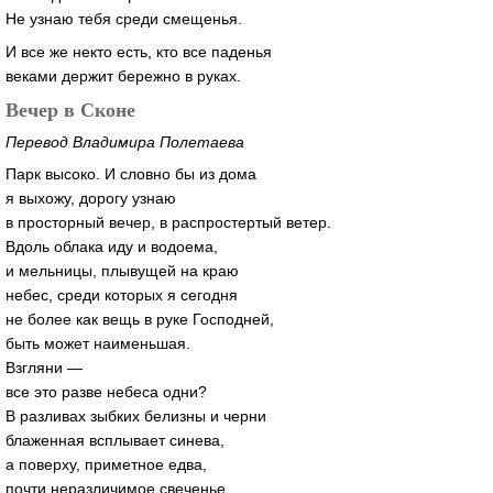
Не узнаю тебя среди смещенья.
И все же некто есть, кто все паденья
веками держит бережно в руках.
Вечер в Сконе
Перевод Владимира Полетаева
Парк высоко. И словно бы из дома
я выхожу, дорогу узнаю
в просторный вечер, в распростертый ветер.
Вдоль облака иду и водоема,
и мельницы, плывущей на краю
небес, среди которых я сегодня
не более как вещь в руке Господней,
быть может наименьшая.
Взгляни —
все это разве небеса одни?
В разливах зыбких белизны и черни
блаженная всплывает синева,
а поверху, приметное едва,
почти неразличимое свеченье