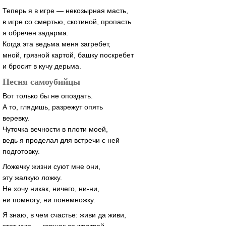
Теперь я в игре — некозырная масть,
в игре со смертью, скотиной, пропасть
я обречен задарма.
Когда эта ведьма меня загребет,
мной, грязной картой, башку поскребет
и бросит в кучу дерьма.
Песня самоубийцы
Вот только бы не опоздать.
А то, глядишь, разрежут опять
веревку.
Чуточка вечности в плоти моей,
ведь я проделал для встречи с ней
подготовку.
Ложечку жизни суют мне они,
эту жалкую ложку.
Не хочу никак, ничего, ни-ни,
ни помногу, ни понемножку.
Я знаю, в чем счастье: живи да живи,
этот мир — горшок со жратвой.