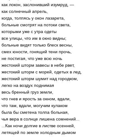
как локон, заслонивший изумруд, —
как солнечный апрель,
когда, толпясь у окон лазарета,
больные смотрят на потоки света,
которыми уже с утра одеты
все улицы, что им в окно видны;
больные видят только блеск весны,
смех юности, гонящий тени прочь,
не постигая, что уже всю ночь
жестокий шторм завесы в небе рвет,
жестокий шторм с морей, одетых в лед,
жестокий шторм шумит над городком,
легко на воздух поднимая
весь бренный груз земли,
что гнев и ярость за окном, вдали,
что там, вдали, могучим кулаком
была бы сметена толпа больная,
чья вера в солнце лишена сомнений...
...Как ночи долгие в листве осенней,
летящей по земле холодным дымом