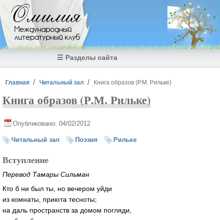
Перейти к основному содержанию
Омилия
Международный
литературный клуб
☰ Разделы сайта
Вы здесь
Главная
Читальный зал
Книга образов (Р.М. Рильке)
Книга образов (Р.М. Рильке)
Опубликовано: 04/02/2012
Читальный зал
Поэзия
Рильке
Вступление
Перевод Тамары Сильман
Кто б ни был ты, но вечером уйди
из комнаты, приюта тесноты;
на даль пространств за домом погляди,