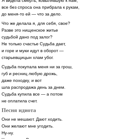
Я видела смерть, ковылявшую к нам,
все без спроса она прибрала к рукам,
до меня-то ей — что за дело.
Что же делала я, для себя, свое?
Разве это нищенское житье
судьбой дано под залог?
Не только счастье Судьба дает,
и горе и муки идут в оборот —
старьевщицын хлам убог.
Судьба покупала меня ни за грош,
губ и ресниц любую дрожь,
даже походку, и вот
шла распродажа день за днем.
Судьба купила все — а потом
не оплатила счет.
Песня идиота
Они не мешают. Дают ходить.
Они желают мне угодить.
Ну-ну.