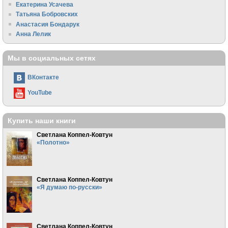
Екатерина Усачева
Татьяна Бобровских
Анастасия Бондарук
Анна Лелик
Мы в социальных сетях
ВКонтакте
YouTube
Купить наши книги
Светлана Коппел-Ковтун
«Полотно»
Светлана Коппел-Ковтун
«Я думаю по-русски»
Светлана Коппел-Ковтун