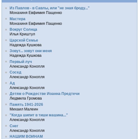
Из Павлов - в Савлы, или "не зная броду..."
Монахиня Евфимия Пащенко
Мастера
Монахиня Евфимия Пащенко
Вокруг Солнца
Илья Криштул
Царской Семье
Надежда Кушкова
Зовут... зовут они меня
Надежда Кушкова
Первый луч
Александр Конопля
Сосед
Александр Конопля
Ад
Александр Конопля
Детям о Рождестве Иоанна Предтечи
Людмила Громова
Память 1941-2026
Михаил Малеин
"Когда шипит в тиши машина..."
Александр Конопля
Снег
Александр Конопля
НАШИМ ВОИНАМ