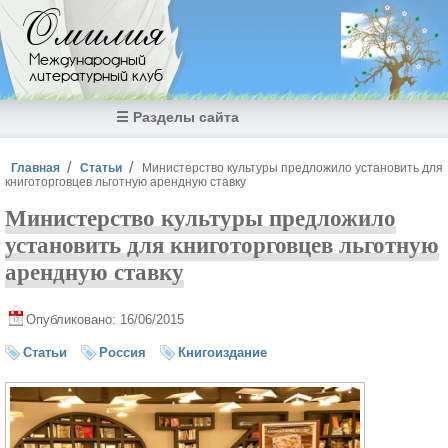
Перейти к основному содержанию
Омилия
Международный
литературный клуб
☰ Разделы сайта
Вы здесь
Главная
Статьи
Министерство культуры предложило установить для
книготорговцев льготную арендную ставку
Министерство культуры предложило
установить для книготорговцев льготную
арендную ставку
Опубликовано: 16/06/2015
Статьи
Россия
Книгоиздание