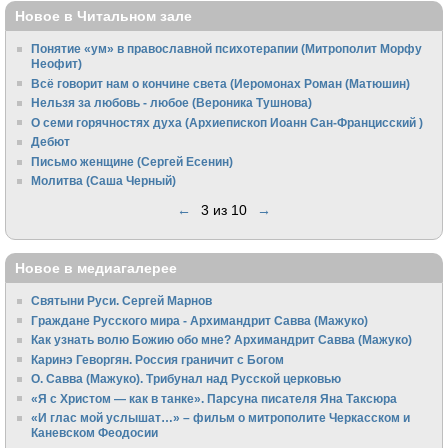
Новое в Читальном зале
Понятие «ум» в православной психотерапии (Митрополит Морфу
Неофит)
Всё говорит нам о кончине света (Иеромонах Роман (Матюшин)
Нельзя за любовь - любое (Вероника Тушнова)
О семи горячностях духа (Архиепископ Иоанн Сан-Францисский )
Дебют
Письмо женщине (Сергей Есенин)
Молитва (Саша Черный)
←
3 из 10
→
Новое в медиагалерее
Святыни Руси. Сергей Марнов
Граждане Русского мира - Архимандрит Савва (Мажуко)
Как узнать волю Божию обо мне? Архимандрит Савва (Мажуко)
Каринэ Геворгян. Россия граничит с Богом
О. Савва (Мажуко). Трибунал над Русской церковью
«Я с Христом — как в танке». Парсуна писателя Яна Таксюра
«И глас мой услышат…» – фильм о митрополите Черкасском и
Каневском Феодосии