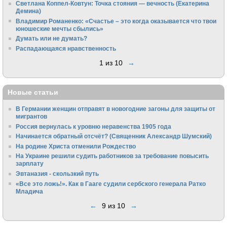
Светлана Коппел-Ковтун: Точка стояния — вечность (Екатерина
Демина)
Владимир Романенко: «Счастье – это когда оказывается что твои
юношеские мечты сбылись»
Думать или не думать?
Распадающаяся нравственность
1 из 10
→
Новые статьи
В Германии женщин отправят в новогодние загоны для защиты от
мигрантов
Россия вернулась к уровню неравенства 1905 года
Начинается обратный отсчёт? (Священник Александр Шумский)
На родине Христа отменили Рождество
На Украине решили судить работников за требование повысить
зарплату
Эвтаназия - скользкий путь
«Все это ложь!». Как в Гааге судили сербского генерала Ратко
Младича
←
9 из 10
→