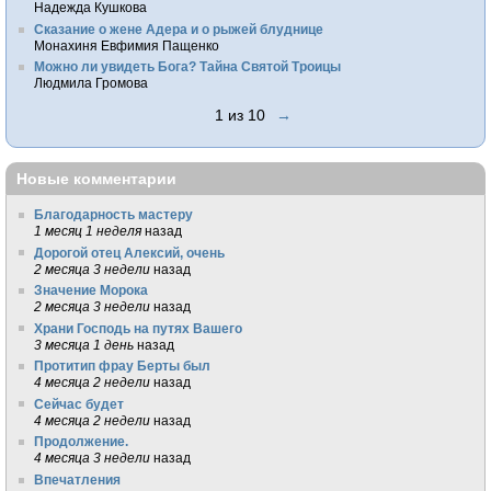
Надежда Кушкова
Сказание о жене Адера и о рыжей блуднице
Монахиня Евфимия Пащенко
Можно ли увидеть Бога? Тайна Святой Троицы
Людмила Громова
1 из 10
→
Новые комментарии
Благодарность мастеру
1 месяц 1 неделя
назад
Дорогой отец Алексий, очень
2 месяца 3 недели
назад
Значение Морока
2 месяца 3 недели
назад
Храни Господь на путях Вашего
3 месяца 1 день
назад
Протитип фрау Берты был
4 месяца 2 недели
назад
Сейчас будет
4 месяца 2 недели
назад
Продолжение.
4 месяца 3 недели
назад
Впечатления