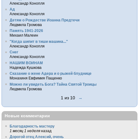
Александр Конопля
Ад
Александр Конопля
Детям о Рождестве Иоанна Предтечи
Людмила Громова
Память 1941-2026
Михаил Малеин
"Когда шипит в тиши машина..."
Александр Конопля
Снег
Александр Конопля
НАШИМ ВОИНАМ
Надежда Кушкова
Сказание о жене Адера и о рыжей блуднице
Монахиня Евфимия Пащенко
Можно ли увидеть Бога? Тайна Святой Троицы
Людмила Громова
1 из 10
→
Новые комментарии
Благодарность мастеру
1 месяц 1 неделя
назад
Дорогой отец Алексий, очень