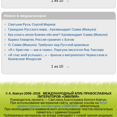
1 из 10
→
Новое в медиагалерее
Святыни Руси. Сергей Марнов
Граждане Русского мира - Архимандрит Савва (Мажуко)
Как узнать волю Божию обо мне? Архимандрит Савва (Мажуко)
Каринэ Геворгян. Россия граничит с Богом
О. Савва (Мажуко). Трибунал над Русской церковью
«Я с Христом — как в танке». Парсуна писателя Яна Таксюра
«И глас мой услышат…» – фильм о митрополите Черкасском и
Каневском Феодосии
1 из 10
→
© А. Ковтун 2008–2026 МЕЖДУНАРОДНЫЙ КЛУБ ПРАВОСЛАВНЫХ
ЛИТЕРАТОРОВ «ОМИЛИЯ»
Руководитель проекта — Светлана Анатольевна Коппел-Ковтун.
При использования материалов сайта, активная ссылка на
Клуб
православных литераторов «ОМИЛИЯ»
обязательна.
При необходимости коммерческого использования текстов обязательно
свяжитесь с администрацией.
Публикуемые материалы не всегда совпадают с точкой зрения редакции.