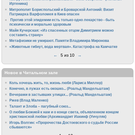
Иртенина)
Митрополит Бориспольский и Броварской Антоний: Визит
Патриарха Варфоломея в Киев опасен
Против этой эпидемии есть только одно лекарство - быть
психически и морально здоровым
Майя Кучерская: «Из спасенных отцом Димитрием можно
составить страну»
Метафизики не умирают. Памяти Владимира Миронова
«Животные гибнут, вода мертвая». Катастрофа на Камчатке
←
5 из 10
→
Новое в Читальном зале
Коль хочешь жить, то, жизнь любя (Лариса Миллер)
Конечно, в лужах есть окошко... (Роальд Мандельштам)
Вечерами в застывших улицах... (Роальд Мандельштам)
Ржев (Влад Маленко)
Талант и Злоба – пагубный союз...
О любви Божией к нам и о конце света, объявленном концом
христианской любви (Архимандрит Иакинф (Унчуляк)
Игорь Волгин: «Пророчества Достоевского о судьбе России
сбываются»