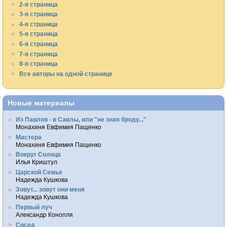
2-я страница
3-я страница
4-я страница
5-я страница
6-я страница
7-я страница
8-я страница
Все авторы на одной странице
Новые материалы
Из Павлов - в Савлы, или "не зная броду..."
Монахиня Евфимия Пащенко
Мастера
Монахиня Евфимия Пащенко
Вокруг Солнца
Илья Криштул
Царской Семье
Надежда Кушкова
Зовут... зовут они меня
Надежда Кушкова
Первый луч
Александр Конопля
Сосед