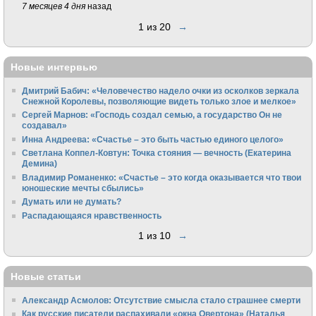
7 месяцев 4 дня
назад
1 из 20
→
Новые интервью
Дмитрий Бабич: «Человечество надело очки из осколков зеркала
Снежной Королевы, позволяющие видеть только злое и мелкое»
Сергей Марнов: «Господь создал семью, а государство Он не
создавал»
Инна Андреева: «Счастье – это быть частью единого целого»
Светлана Коппел-Ковтун: Точка стояния — вечность (Екатерина
Демина)
Владимир Романенко: «Счастье – это когда оказывается что твои
юношеские мечты сбылись»
Думать или не думать?
Распадающаяся нравственность
1 из 10
→
Новые статьи
Александр Асмолов: Отсутствие смысла стало страшнее смерти
Как русские писатели распахивали «окна Овертона» (Наталья