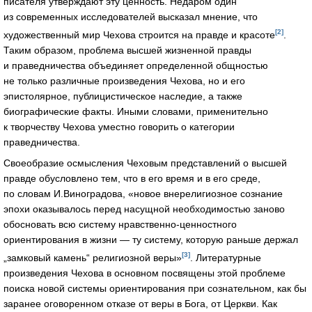
писателя утверждают эту ценность. Недаром один
из современных исследователей высказал мнение, что
[2]
художественный мир Чехова строится на правде и красоте
.
Таким образом, проблема высшей жизненной правды
и праведничества объединяет определенной общностью
не только различные произведения Чехова, но и его
эпистолярное, публицистическое наследие, а также
биографические факты. Иными словами, применительно
к творчеству Чехова уместно говорить о категории
праведничества.
Своеобразие осмысления Чеховым представлений о высшей
правде обусловлено тем, что в его время и в его среде,
по словам И.Виноградова, «новое внерелигиозное сознание
эпохи оказывалось перед насущной необходимостью заново
обосновать всю систему нравственно-ценностного
ориентирования в жизни — ту систему, которую раньше держал
[3]
„замковый камень“ религиозной веры»
. Литературные
произведения Чехова в основном посвящены этой проблеме
поиска новой системы ориентирования при сознательном, как бы
заранее оговоренном отказе от веры в Бога, от Церкви. Как