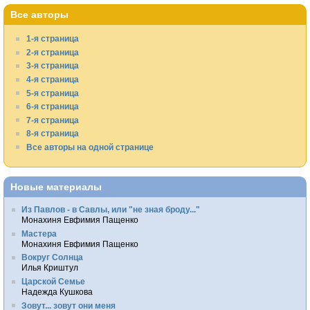
Все авторы
1-я страница
2-я страница
3-я страница
4-я страница
5-я страница
6-я страница
7-я страница
8-я страница
Все авторы на одной странице
Новые материалы
Из Павлов - в Савлы, или "не зная броду..."
Монахиня Евфимия Пащенко
Мастера
Монахиня Евфимия Пащенко
Вокруг Солнца
Илья Криштул
Царской Семье
Надежда Кушкова
Зовут... зовут они меня