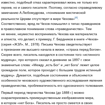
известно, подобный отказ характеризовал жизнь не только его
героев, но и самого писателя. Поэтому, согласно справедливому
замечанию А.Любомудрова, «понимание мистической
[4]
реальности Церкви отсутствует в мире Чехова»
.
Соответственно, вряд ли Чехов помышлял о типах праведников
в православном понимании слова «праведничество». Тем
не менее, неуместно воспринимать Чехова как материалиста
и атеиста, что делает, к примеру, Г. Бердников в книге «Чехов»
(серия «ЖЗЛ», М., 1978). Письма Чехова свидетельствуют
о признании им высшего начала в жизни, «страха перед Богом».
Скорее всего, писатель находился в состоянии того «истинного
мудреца», про которого сказал в дневнике за 1897 г. свои
знаменитые слова: «Между „есть Бог“ и „нет Бога“ лежит целое
громадное поле, которое проходит с большим трудом истинный
мудрец». Думается, подобным состоянием и объясняются
особенности чеховского художественного исследования явления
праведничества, проблематичность его однозначного толкования.
Первый период творчества Чехова (до 1888 г.) можно
охарактеризовать преимущественным изображением мира,
в котором «нет Бога». Писатель не просто смеется в своих