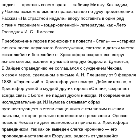
подвиг — простить своего врага — забияку Митьку. Как видим,
у Чехова возможно именно православное по духу произведение.
Рассказ «На страстной неделе» впору поставить в один ряд
с таким творением «воцерковленной» литературы, как «Лето
Господне» И. С. Шмелева.
Преображение героев происходит в повести «Степь» — «старики
сияют» после церковного богослужения, светлое и детски чистое
жизнелюбие и боголюбие о. Христофора озаряет все вокруг
ясным светом, вселяет в унылый мир дух бодрости. Думается,
Б.Зайцев справедливо не соглашался с суждением Чехова
о своем герое, сделанном в письме А. Н. Плещееву от 9 февраля
1888: «Глупенький о. Христофор уже помер». Действительно, о.
Христофор умней и мудрей других героев «Степи», сохраняет
всегда связь с Богом, не падает духом никогда. И современная
исследовательница И.Наумова связывает образ
путешествующего в степи священника с тем живым высшим
началом, которое реально противостоит греховности. Однако
повесть Чехова не дает возможности признать о. Христофора
праведником, так как он выведен слегка иронично — его
проповеди-наставления Егорушке, радость от удавшейся