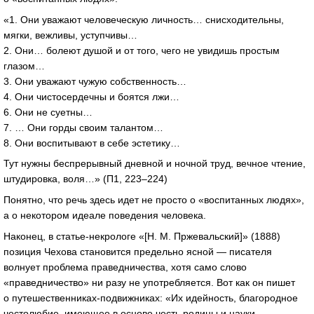
«1. Они уважают человеческую личность… снисходительны,
мягки, вежливы, уступчивы…
2. Они… болеют душой и от того, чего не увидишь простым
глазом…
3. Они уважают чужую собственность…
4. Они чистосердечны и боятся лжи…
6. Они не суетны…
7. … Они горды своим талантом…
8. Они воспитывают в себе эстетику…
Тут нужны беспрерывный дневной и ночной труд, вечное чтение,
штудировка, воля…» (П1, 223–224)
Понятно, что речь здесь идет не просто о «воспитанных людях»,
а о некотором идеале поведения человека.
Наконец, в статье-некрологе «[Н. М. Пржевальский]» (1888)
позиция Чехова становится предельно ясной — писателя
волнует проблема праведничества, хотя само слово
«праведничество» ни разу не употребляется. Вот как он пишет
о путешественниках-подвижниках: «Их идейность, благородное
честолюбие, имеющее в основе честь родины и науки,