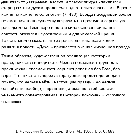
двигает», — утверждает дьякон, и «какой-нибудь слабенький
старец святым духом пролепечет одно только слово… и в Европе
камня на камне не останется» (7, 433). Всегда находчивый зоолог
не смог ничего по существу возразить на простую и серьезную
речь дьякона. Гимн вере в Бога и силе основанной на ней
святости оказался недосягаемым и для чеховской иронии.
То есть, можно сказать, что за речью дьякона всем ходом
развития повести «Дуэль» признается высшая жизненная правда.
Таким образом, художественная реализация категории
праведничества в творчестве Чехова показывает трудность,
практически невозможность сориентироваться без Бога, без
веры. Т. е. писатель через литературные произведения дает
понять, что нельзя найти «настоящую правду», но нельзя
ее найти не вообще, в принципе, а именно в той системе
жизненного ориентирования, из которой исключен «Бог живого
человека».
________________
Чуковский К. Собр. соч.: В 5 т. М., 1967. Т. 5. С. 593–