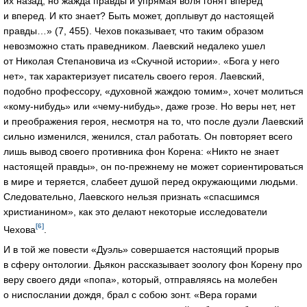
их назад, но жажда правды и упрямая воля гонят вперед
и вперед. И кто знает? Быть может, доплывут до настоящей
правды…» (7, 455). Чехов показывает, что таким образом
невозможно стать праведником. Лаевский недалеко ушел
от Николая Степановича из «Скучной истории». «Бога у него
нет», так характеризует писатель своего героя. Лаевский,
подобно профессору, «духовной жаждою томим», хочет молиться
«кому-нибудь» или «чему-нибудь», даже грозе. Но веры нет, нет
и преображения героя, несмотря на то, что после дуэли Лаевский
сильно изменился, женился, стал работать. Он повторяет всего
лишь вывод своего противника фон Корена: «Никто не знает
настоящей правды», он по-прежнему не может сориентироваться
в мире и теряется, слабеет душой перед окружающими людьми.
Следовательно, Лаевского нельзя признать «спасшимся
христианином», как это делают некоторые исследователи
[6]
Чехова
.
И в той же повести «Дуэль» совершается настоящий прорыв
в сферу онтологии. Дьякон рассказывает зоологу фон Корену про
веру своего дяди «попа», который, отправляясь на молебен
о ниспослании дождя, брал с собою зонт. «Вера горами