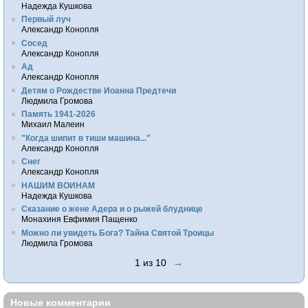
Надежда Кушкова
Первый луч
Александр Конопля
Сосед
Александр Конопля
Ад
Александр Конопля
Детям о Рождестве Иоанна Предтечи
Людмила Громова
Память 1941-2026
Михаил Малеин
"Когда шипит в тиши машина..."
Александр Конопля
Снег
Александр Конопля
НАШИМ ВОИНАМ
Надежда Кушкова
Сказание о жене Адера и о рыжей блуднице
Монахиня Евфимия Пащенко
Можно ли увидеть Бога? Тайна Святой Троицы
Людмила Громова
1 из 10
→
Новые комментарии