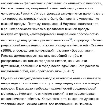
«осколочных» фельетонах и рассказах, он «плачет» о пошлости,
бессмысленности, внутренней и внешней изуродованности
человеческой жизни. Литературоведы затрудняются даже назвать
тех героев, за которыми можно было бы признать утверждение
высшей правды. Поэтому, например, И.Наумова, полагает, что
в ранних рассказах Чехова выразителем высшей правды
выступают время, «метафорически наделенное способностью
[5]
вершить суд над делами рук человеческих»
, и природа. Своего
рода апогей неправедности жизни находим в чеховской «Сказке»
(1888), впоследствии получившей название «Без заглавия».
Рассказ демонстрирует картину всеобщей погибели —
развратились не только городские жители, но и монахи-
пустынники, сбежавшие в город после вдохновенного рассказа
настоятеля о том, как «прекрасно зло» (6, 457).
Однако не следует делать вывод о чеховском желании показать
неправедность монашеского пути, ведь перед нами настоящая
пародия. В рассказе изображен католический средневековый
монастырь («орган», «латинские стихи»), а не православная
отшельническая обитель. Кроме того, с точки зрения духовных
традиций монашеского жития, все изображенные Чеховым