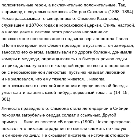
положительные герои, а исключительно положительные. Так,
к примеру, в «путевых заметках» «Остров Сахалин» (1893–1894)
Чехов рассказывает о священнике о. Симеоне Казанском,
служившем в 1870-х годах в корсаковской церкви. Стиль, настрой,
а иногда даже и лексика этого рассказа напоминают
новозаветное повествование о подвигах веры апостола Павла:
«Почти все время поп Семен проводил в пустыне… он замерзал,
заносило его снегом, захватывали по дороге болезни, донимали
комары и медведи, опрокидывались на быстрых речках лодки
и приходилось купаться в холодной воде; но все это переносил
он с необыкновенной легкостью, пустыню называл любезной
и не жаловался, что ему тяжело живется… никогда
не отказывался от веселой компании и среди веселой беседы
умел кстати вставить какой-нибудь церковный текст…» (14–15,
301).
Личность праведного о. Симеона стала легендарной в Сибири,
покоряла загрубелые сердца солдат и ссыльных. Другой
пример — Липа из повести «В овраге» (1900). Чехов прекрасно
показал, что никакие страдания не смогли сломить ее чистую
и смиренную душу. Не скрывает писатель и источник стойкости