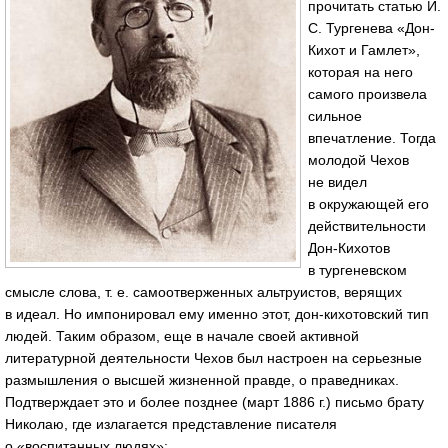
прочитать статью И.
С. Тургенева «Дон-
Кихот и Гамлет»,
которая на него
самого произвела
сильное
впечатление. Тогда
молодой Чехов
не видел
в окружающей его
действительности
Дон-Кихотов
в тургеневском
смысле слова, т. е. самоотверженных альтруистов, верящих
в идеал. Но импонировал ему именно этот, дон-кихотовский тип
людей. Таким образом, еще в начале своей активной
литературной деятельности Чехов был настроен на серьезные
размышления о высшей жизненной правде, о праведниках.
Подтверждает это и более позднее (март 1886 г.) письмо брату
Николаю, где излагается представление писателя
о «воспитанных людях»: