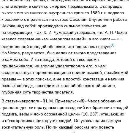
с читателями в связи со смертью Пржевальского. Эта правда
вывела его из тяжелого внутреннего кризиса 1889 г. и подвела
к решению отправиться на остров Сахалин. Внутренняя работа
Чехова над собой производила сильное впечатление
на окружающих. Так, К. И. Чуковский утверждал, что А. П. Чехов
казался современникам «мерилом вещей», а его книги — «…
[1]
единственной правдой обо всем, что творилось вокруг»
.
Но Чехов, разумеется, был далек от такого представления
о самом себе. И та правда, которой он все время
придерживался, не вполне удовлетворяла его, о чем
свидетельствуют продолжающиеся поиски высшей, незыблемой
правды — в этих поисках, а не в простой констатации наличия
разных «правд», несводимых к одной абсолютной истине,
глубинная суть творчества писателя.
В статье-некрологе «[Н. М. Пржевальский]» Чехов обозначил
ценность для литературных произведений изображения «людей
подвига, веры и ясно осознанной цели» (16, 237), утешающих
и облагораживающих других людей. Он указал на их важную
воспитательную роль. Почти каждый рассказ или повесть