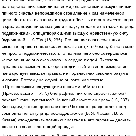
их упорство, никакими лишениями, опасностями и искушениями
личного счастья непобедимое стремление к раз намеченной
цели, богатство их знаний и трудолюбие… их фанатическая вера
в христианскую цивилизацию и в науку делают их в глазах народа
подвижниками, олицетворяющими высшую нравственную силу
(курсив мой —
А.Т.
)» (16, 236). Появление словосочетания
«высшая нравственная сила» показывает, что Чехову было важно
не просто подвижничество, а то, во имя чего оно совершалось,
какое влияние оно оказывало на сердца людей. Писатель
чувствовал возможность через подвиг выйти в иное измерение,
где царствует высшая правда, не подвластная законам разума
и логики. Поэтому не случайно он закончил статью
о Пржевальском следующими словами: «Читая его
(Пржевальского —
А.Т.
) биографию, никто не спросит: зачем?
почему? какой тут смысл? Но всякий скажет: он прав» (16, 237).
Как видим, четкие представления Чехова о правде ставят под
сомнение попытку ряда исследователей (В. Я. Лакшин, В. Б.
Катаев) отождествить позицию писателя и его героев — дескать,
«никто не знает настоящей правды».
Чехов знал эту правду, о ней вдохновенно и откровенно делился