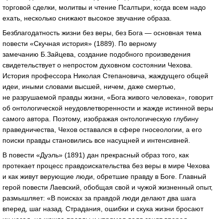
торговой сделки, молитвы и чтение Псалтыри, когда всем надо
ехать, несколько снижают высокое звучание образа.
Безблагодатность жизни без веры, без Бога — основная тема
повести «Скучная история» (1889). По верному
замечанию Б.Зайцева, создание подобного произведения
свидетельствует о непростом духовном состоянии Чехова.
История профессора Николая Степановича, жаждущего общей
идеи, иными словами высшей, ничем, даже смертью,
не разрушаемой правды жизни, «Бога живого человека», говорит
об онтологической неудовлетворенности и жажде истинной веры
самого автора. Поэтому, изображая онтологическую глубину
праведничества, Чехов оставался в сфере гносеологии, а его
поиски правды становились все насущней и интенсивней.
В повести «Дуэль» (1891) дан прекрасный образ того, как
протекает процесс правдоискательства без веры в мире Чехова
и как живут верующие люди, обретшие правду в Боге. Главный
герой повести Лаевский, обобщая свой и чужой жизненный опыт,
размышляет: «В поисках за правдой люди делают два шага
вперед, шаг назад. Страдания, ошибки и скука жизни бросают