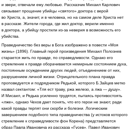
и звери, отвечали ему любовью. Рассказчик Михаил Карлович
связывает прощение убийцы «святого» доктора с верой
во Христа, а, значит, и в человека, но на самом деле Христа нет
в рассказе. Жители города, где жил доктор, верили именно
в доктора, а убийцу простили из-за неверия в возможность его
убийства.
Праведничество без веры в Бога изображено в повести «Моя
жизнь» (1896). Главный герой произведения Михаил Полознев
старается жить по правде, по справедливости. Однако его
стремление к правде оборачивается немирным состоянием духа,
постоянным осуждением других людей, отъединением от них,
разрушением личной жизни. Отрицательного плана правда
проповедуется и подрядчиком Редькой, которого Б.Зайцев метко
назвал сектантом: «Тля ест траву, ржа железо, а лжа — душу».
И Мисаил, и Редька усиленно трудятся, пытаясь противостоять
«лже», однако Чехов дает понять, что его герои не знают, ради
какой правды терпят они скорби и болезни. Логическим
завершением подобного типа праведничества (у истоков которого
стремление к справедливости фон Корена) представляется
образ Павла Ивановича из рассказа «Гусев». Павел Иванович