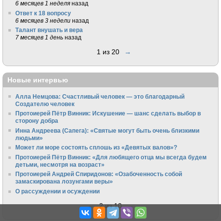
6 месяцев 1 неделя
назад
Ответ к 18 вопросу
6 месяцев 3 недели
назад
Талант внушать и вера
7 месяцев 1 день
назад
1 из 20
→
Новые интервью
Алла Немцова: Счастливый человек — это благодарный
Создателю человек
Протоиерей Пётр Винник: Искушение — шанс сделать выбор в
сторону добра
Инна Андреева (Сапега): «Святые могут быть очень близкими
людьми»
Может ли море состоять сплошь из «Девятых валов»?
Протоиерей Пётр Винник: «Для любящего отца мы всегда будем
детьми, несмотря на возраст»
Протоиерей Андрей Спиридонов: «Озабоченность собой
замаскирована лозунгами веры»
О рассуждении и осуждении
←
2 из 10
→