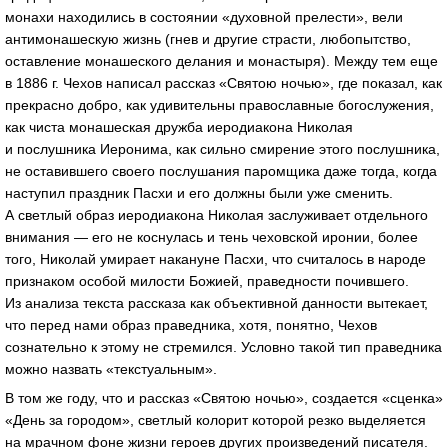
монахи находились в состоянии «духовной прелести», вели
антимонашескую жизнь (гнев и другие страсти, любопытство,
оставление монашеского делания и монастыря). Между тем еще
в 1886 г. Чехов написал рассказ «Святою ночью», где показал, как
прекрасно добро, как удивительны православные богослужения,
как чиста монашеская дружба иеродиакона Николая
и послушника Иеронима, как сильно смирение этого послушника,
не оставившего своего послушания паромщика даже тогда, когда
наступил праздник Пасхи и его должны были уже сменить.
А светлый образ иеродиакона Николая заслуживает отдельного
внимания — его не коснулась и тень чеховской иронии, более
того, Николай умирает накануне Пасхи, что считалось в народе
признаком особой милости Божией, праведности почившего.
Из анализа текста рассказа как объективной данности вытекает,
что перед нами образ праведника, хотя, понятно, Чехов
сознательно к этому не стремился. Условно такой тип праведника
можно назвать «текстуальным».
В том же году, что и рассказ «Святою ночью», создается «сценка»
«День за городом», светлый колорит которой резко выделяется
на мрачном фоне жизни героев других произведений писателя.