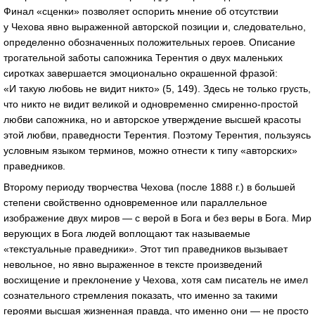
Финал «сценки» позволяет оспорить мнение об отсутствии
у Чехова явно выраженной авторской позиции и, следовательно,
определенно обозначенных положительных героев. Описание
трогательной заботы сапожника Терентия о двух маленьких
сиротках завершается эмоционально окрашенной фразой:
«И такую любовь не видит никто» (5, 149). Здесь не только грусть,
что никто не видит великой и одновременно смиренно-простой
любви сапожника, но и авторское утверждение высшей красоты
этой любви, праведности Терентия. Поэтому Терентия, пользуясь
условным языком терминов, можно отнести к типу «авторских»
праведников.
Второму периоду творчества Чехова (после 1888 г.) в большей
степени свойственно одновременное или параллельное
изображение двух миров — с верой в Бога и без веры в Бога. Мир
верующих в Бога людей воплощают так называемые
«текстуальные праведники». Этот тип праведников вызывает
невольное, но явно выраженное в тексте произведений
восхищение и преклонение у Чехова, хотя сам писатель не имел
сознательного стремления показать, что именно за такими
героями высшая жизненная правда, что именно они — не просто