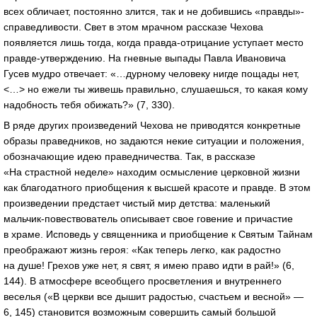
всех обличает, постоянно злится, так и не добившись «правды»-
справедливости. Свет в этом мрачном рассказе Чехова
появляется лишь тогда, когда правда-отрицание уступает место
правде-утверждению. На гневные выпады Павла Ивановича
Гусев мудро отвечает: «…дурному человеку нигде пощады нет,
<…> но ежели ты живешь правильно, слушаешься, то какая кому
надобность тебя обижать?» (7, 330).
В ряде других произведений Чехова не приводятся конкретные
образы праведников, но задаются некие ситуации и положения,
обозначающие идею праведничества. Так, в рассказе
«На страстной неделе» находим осмысление церковной жизни
как благодатного приобщения к высшей красоте и правде. В этом
произведении предстает чистый мир детства: маленький
мальчик-повествователь описывает свое говение и причастие
в храме. Исповедь у священника и приобщение к Святым Тайнам
преображают жизнь героя: «Как теперь легко, как радостно
на душе! Грехов уже нет, я свят, я имею право идти в рай!» (6,
144). В атмосфере всеобщего просветления и внутреннего
веселья («В церкви все дышит радостью, счастьем и весной» —
6, 145) становится возможным совершить самый большой