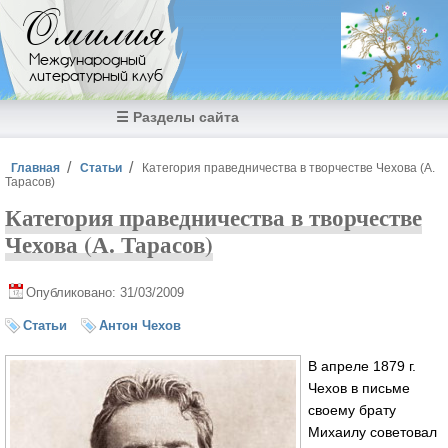
Перейти к основному содержанию
Омилия
Международный
литературный клуб
☰ Разделы сайта
Вы здесь
Главная
Статьи
Категория праведничества в творчестве Чехова (А.
Тарасов)
Категория праведничества в творчестве
Чехова (А. Тарасов)
Опубликовано: 31/03/2009
Статьи
Антон Чехов
В апреле 1879 г.
Чехов в письме
своему брату
Михаилу советовал