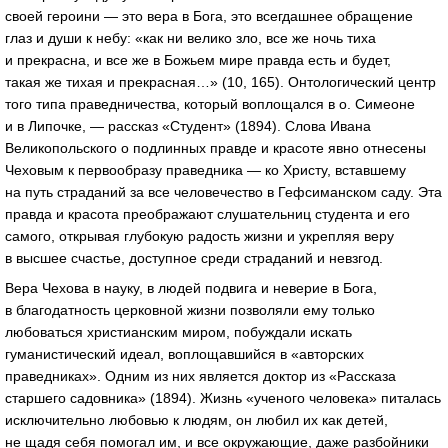
своей героини — это вера в Бога, это всегдашнее обращение
глаз и души к небу: «как ни велико зло, все же ночь тиха
и прекрасна, и все же в Божьем мире правда есть и будет,
такая же тихая и прекрасная…» (10, 165). Онтологический центр
того типа праведничества, который воплощался в о. Симеоне
и в Липочке, — рассказ «Студент» (1894). Слова Ивана
Великопольского о подлинных правде и красоте явно отнесены
Чеховым к первообразу праведника — ко Христу, вставшему
на путь страданий за все человечество в Гефсиманском саду. Эта
правда и красота преображают слушательниц студента и его
самого, открывая глубокую радость жизни и укрепляя веру
в высшее счастье, доступное среди страданий и невзгод.
Вера Чехова в науку, в людей подвига и неверие в Бога,
в благодатность церковной жизни позволяли ему только
любоваться христианским миром, побуждали искать
гуманистический идеал, воплощавшийся в «авторских
праведниках». Одним из них является доктор из «Рассказа
старшего садовника» (1894). Жизнь «ученого человека» питалась
исключительно любовью к людям, он любил их как детей,
не щадя себя помогал им, и все окружающие, даже разбойники