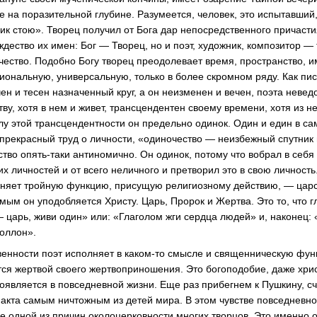
е на поразительной глубине. Разумеется, человек, это испытавший
ик стою». Творец получил от Бога дар непосредственного причаст
дество их имен: Бог — Творец, но и поэт, художник, композитор —
рчество. Подобно Богу творец преодолевает время, пространство, 
иональную, универсальную, только в более скромном ряду. Как пи
ен и тесен назначенный круг, а он неизменен и вечен, поэта невед
у, хотя в нем и живет, трансцендентен своему времени, хотя из н
илу этой трансцендентности он предельно одинок. Один и един в са
прекрасный труд о личности, «одиночество — неизбежный спутник 
ство
опять-таки
антиномично. Он одинок, потому что вобрал в себ
гих личностей и от всего неличного и претворил это в свою личност
олняет тройную функцию, присущую религиозному действию, — цар
мым он уподобляется Христу. Царь, Пророк и Жертва. Это то, что г
 царь, живи один» или: «Глаголом жги сердца людей» и, наконец: 
оллон».
венности поэт исполняет в
каком-то
смысле и священническую фун
ется жертвой своего жертвоприношения. Это богоподобие, даже хри
роявляется в повседневной жизни. Еще раз прибегнем к Пушкину, с
акта самым ничтожным из детей мира. В этом чувстве повседневно
е одной из причин околоцерковности многих творцов. Это именно 