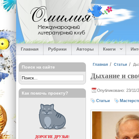
Перейти к основному содержанию
Омилия
Международный
литературный клуб
Главная
Рубрики
Авторы
Книги
Ин
Вы здесь
Главная
Статьи
Дых
Поиск на сайте
Дыхание и сво
Опубликовано: 23/11/
Как помочь проекту?
Статьи
Мастерст
ДОРОГИЕ ДРУЗЬЯ!