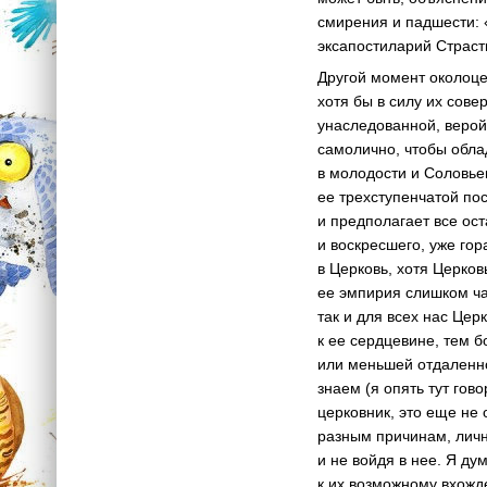
смирения и падшести: 
эксапостиларий Страстн
Другой момент околоце
хотя бы в силу их сов
унаследованной, верой
самолично, чтобы обла
в молодости и Соловьев
ее трехступенчатой по
и предполагает все ос
и воскресшего, уже го
в Церковь, хотя Церко
ее эмпирия слишком час
так и для всех нас Цер
к ее сердцевине, тем 
или меньшей отдаленно
знаем (я опять тут гов
церковник, это еще не 
разным причинам, личн
и не войдя в нее. Я д
к их возможному вхожд