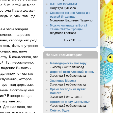
НАШИМ ВОИНАМ
на быть в той же мере
Надежда Кушкова
апостола Павла должен
Сказание о жене Адера и о
едь. И, увы, там, где
рыжей блуднице
Монахиня Евфимия Пащенко
Можно ли увидеть Бога?
сем этом говорил
Тайна Святой Троицы
Людмила Громова
зволено, — а ровно
ечно, свобода как уход
1 из 10
→
о есть, быть внутренне
сударства, даже
Новые комментарии
ству. К сожалению, это
ой. Тут, несомненно,
Благодарность мастеру
1 месяц 1 неделя
назад
 падение Византии,
Дорогой отец Алексий, очень
едолжном, о чем так
2 месяца 3 недели
назад
служению, которое
Значение Морока
ствует над церковью.
2 месяца 3 недели
назад
Храни Господь на путях
нание. Поскольку нам
Вашего
ди»? В конце концов
3 месяца 1 день
назад
ольку мне это
Протитип фрау Берты был
4 месяца 2 недели
назад
. Для нас ясно, что
Сейчас будет
ее место в мире, что