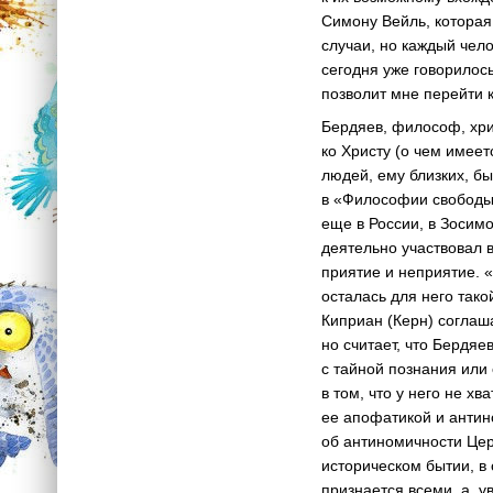
Симону Вейль, которая 
случаи, но каждый чел
сегодня уже говорилось
позволит мне перейти 
Бердяев, философ, хри
ко Христу (о чем имеет
людей, ему близких, б
в «Философии свободы»
еще в России, в Зосимо
деятельно участвовал 
приятие и неприятие. «
осталась для него тако
Киприан (Керн) соглаш
но считает, что Бердяе
с тайной познания или
в том, что у него не х
ее апофатикой и антин
об антиномичности Цер
историческом бытии, в 
признается всеми, а, у