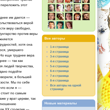
 переложить этот
уднее им дается —
вольствоваться верой
сти веру свободно,
бунтарство против веры
Все авторы
ожняется
рудностей, хотя она
1-я страница
гося, умершего
2-я страница
 Но еще труднее вера
3-я страница
днее — так как
4-я страница
ля людей творчества,
5-я страница
6-я страница
 дано подойти
7-я страница
говорили, в большей
8-я страница
зости. Мы по себе
Все авторы на одной
 что если я —
странице
о стоит по самым
же у врат церкви, так
Новые материалы
 отношению
еля XX столетия —