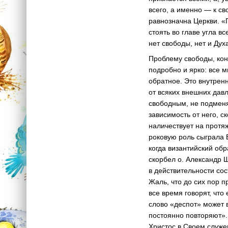
всего, а именно — к св
равнозначна Церкви. «Г
стоять во главе угла в
нет свободы, нет и Дух
Проблему свободы, коне
подробно и ярко: все м
обратное. Это внутренн
от всяких внешних давл
свободным, не подменя
зависимость от него, 
наличествует на протяж
роковую роль сыграла 
когда византийский обр
скорбел о. Александр
в действительности сос
Жаль, что до сих пор п
все время говорят, что
слово «деспот» может в
постоянно повторяют». 
Христос в Своем служен