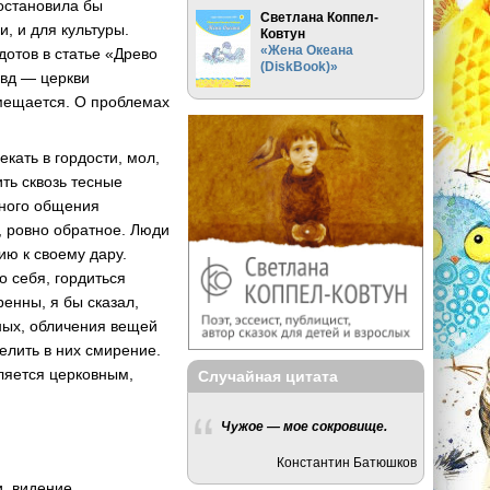
 остановила бы
Светлана Коппел-
, и для культуры.
Ковтун
«Жена Океана
дотов в статье «Древо
(DiskBook)»
авд — церкви
умещается. О проблемах
кать в гордости, мол,
ть сквозь тесные
чного общения
 ровно обратное. Люди
ию к своему дару.
о себя, гордиться
ренны, я бы сказал,
ных, обличения вещей
елить в них смирение.
вляется церковным,
Случайная цитата
Чужое — мое сокровище.
Константин Батюшков
и, видение