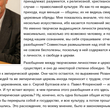
принадлежат, разумеется, к религиозной, христианс
случае — православной культуре. Их
как-то
не видиш
прихода, еще меньше — общины, их не видишь см
церковные обряды. Мне показалось вначале, что пос
несколько искусственна, ибо касается положений эк
Но именно творчески выдающиеся личности реализу
максимально, насколько это возможно человеку, и по
перед нашим сознанием, мы себя спрашиваем: отчег
разобщение? Совместные размышления над этой те
не совсем бесполезны, поскольку в ней содержатся
о личности, о свободе в церкви.
Разобщение между творческими личностями и церко
существует, и оно до некоторой степени обоюдно. Т
ти к эмпирической церкви. Они часто остаются, по выражению Розан
людей та же эмпирическая церковь иногда переносит с трудом, стои
 церковников, как о. Сергий Булгаков или о. Павел Флоренский — и
и. И тут встает вопрос: в чем причина этого разобщения и кто здес
мпирическая церковь? Ну, конечно, есть одна большая общая исто
 как бы перекрыла собой и государство, и всю культуру, а потом про
зошлись. Это расхождение, по моему мнению, было и закономерным