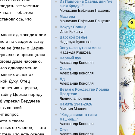
Из Павлов - в Савлы, или "не
следить все частные
зная броду..."
Монахиня Евфимия Пащенко
ичная
— об этом
Мастера
становлюсь, что
Монахиня Евфимия Пащенко
Вокруг Солнца
Илья Криштул
я многих детоводителем
Царской Семье
ию и по свидетельству
Надежда Кушкова
ие ее (главы о Церкви
Зовут... зовут они меня
Надежда Кушкова
едовался и причащался
Первый луч
 своем доме часовню,
Александр Конопля
 было одновременно
Сосед
Александр Конопля
 многих аспектах
Ад
ной Духу. Отец
Александр Конопля
тношению к церкви,
Детям о Рождестве Иоанна
Предтечи
е тайну Церкви наряду
Людмила Громова
н) упрекал Бердяева
Память 1941-2026
овь со всей
Михаил Малеин
ит вопрос
"Когда шипит в тиши
машина..."
сти в своем
Александр Конопля
ельных ее членов, — это
Снег
тому, что есть основа
Александр Конопля