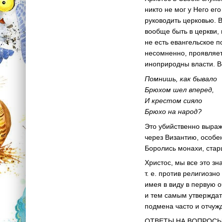
никто не мог у Него ег
руководить церковью. В
вообще быть в церкви, 
не есть евангельское п
несомненно, проявляет
иноприродны власти. В
Помнишь, как бывало
Брюхом шел вперед,
И крестом сияло
Брюхо на народ?
Это убийственно выраж
через Византию, особе
Боролись монахи, стар
Христос, мы все это з
т. е.
против религиозно 
имея в виду в первую 
и тем самым утверждат
подмена часто и отчуж
ОТВЕТЫ НА ВОПРОСЫ