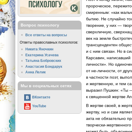
пророческое, пережито
смиренным: «как мальч
бытию. Не случайно тож
Вопрос психологу
творение, у них — тво
сверхличную, сверхнац
Все ответы на вопросы
век на земле быстротеч
Ответы православных психологов:
трансцендентен обществ
Никита Яночкин
и с ним связан. Но в с
Екатерина Усачева
Карсавин, написавший 
Татьяна Бобровских
личности». Но одиноче
Анастасия Бондарук
от
не-личности
, от дру
Анна Лелик
в частности поэт, вып
и жертвенную, и тем са
Мы в социальных сетях
выразил Пушкин: «Ты —
к священной жертве Ап
ВКонтакте
В жертве своей, в жерт
YouTube
жертву, но и сам явля
акта не обязательно п
творчески-жертвенного
может быть, объяснени