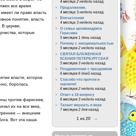
4 месяца 2 недели
назад
олжен все время
Продолжение.
4 месяца 3 недели
назад
 имеет ли право власть
Впечатления
ховное понятие, власть
4 месяца 3 недели
назад
 В церкви,
О семье архимандрита
рчества, которые
Герасима
5 месяцев 1 день
назад
Почему с эмоциональностью
5 месяцев 2 недели
назад
СВЯТАЯ БЛАЖЕННАЯ
КСЕНИЯ ПЕТЕРБУРГСКАЯ
5 месяцев 3 недели
назад
Поздравление с праздником
6 месяцев 6 дней
назад
ятие власти, которое
Спасибо что прочли и
нно, боролась.
оценили!
6 месяцев 2 недели
назад
Ответ к 18 вопросу
6 месяцев 3 недели
назад
лены против фарисеев,
Талант внушать и вера
чал их на все века,
7 месяцев 2 дня
назад
нутреннее — внешним
1 из 20
→
Бога. Вот эта наша
Новые интервью