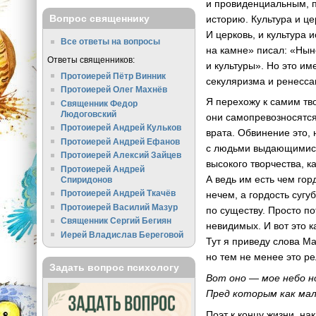
и провиденциальным, п
Вопрос священнику
историю. Культура и це
И церковь, и культура 
Все ответы на вопросы
на камне» писал: «Нын
Ответы священников:
и культуры». Но это и
Протоиерей Пётр Винник
секуляризма и ренесса
Протоиерей Олег Махнёв
Я перехожу к самим тво
Священник Федор
Людоговский
они самопревозносятся
Протоиерей Андрей Кульков
врата. Обвинение это,
Протоиерей Андрей Ефанов
с людьми выдающимися
Протоиерей Алексий Зайцев
высокого творчества, к
Протоиерей Андрей
А ведь им есть чем гор
Спиридонов
Протоиерей Андрей Ткачёв
нечем, а гордость сугу
Протоиерей Василий Мазур
по существу. Просто п
Священник Сергий Бегиян
невидимых. И вот это 
Иерей Владислав Береговой
Тут я приведу слова М
но тем не менее это р
Задать вопрос психологу
Вот оно — мое небо н
Пред которым как ма
Поэт к концу жизни, н