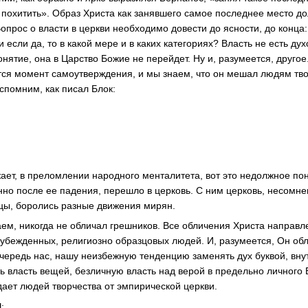
о похитить». Образ Христа как занявшего самое последнее место д
опрос о власти в церкви необходимо довести до ясности, до конца:
и если да, то в какой мере и в каких категориях? Власть не есть ду
онятие, она в Царство Божие не перейдет. Ну и, разумеется, другое.
ся момент самоутверждения, и мы знаем, что он мешал людям тво
спомним, как писал Блок:
ает, в преломлении народного менталитета, вот это недолжное пон
нно после ее падения, перешло в церковь. С ним церковь, несомне
цы, боролись разные движения мирян.
наем, никогда не обличал грешников. Все обличения Христа направ
убежденных, религиозно образцовых людей. И, разумеется, Он обли
очередь нас, нашу неизбежную тенденцию заменять дух буквой, в
ь власть вещей, безличную власть над верой в предельно личного 
дает людей творчества от эмпирической церкви.
: