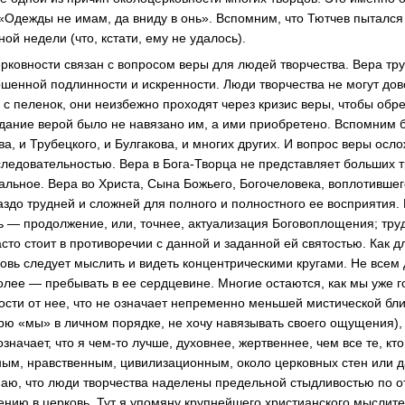
«Одежды не имам, да вниду в онь». Вспомним, что Тютчев пытался
ой недели (что, кстати, ему не удалось).
рковности связан с вопросом веры для людей творчества. Вера тр
ершенной подлинности и искренности. Люди творчества не могут до
 с пеленок, они неизбежно проходят через кризис веры, чтобы обре
дание верой было не навязано им, а ими приобретено. Вспомним 
а, и Трубецкого, и Булгакова, и многих других. И вопрос веры осл
следовательностью. Вера в
Бога-Творца
не представляет больших т
тальное. Вера во Христа, Сына Божьего, Богочеловека, воплотивше
раздо трудней и сложней для полного и полностного ее восприятия.
вь — продолжение, или, точнее, актуализация Боговоплощения; тру
то стоит в противоречии с данной и заданной ей святостью. Как д
ковь следует мыслить и видеть концентрическими кругами. Не всем
более — пребывать в ее сердцевине. Многие остаются, как мы уже 
сти от нее, что не означает непременно меньшей мистической бли
орю «мы» в личном порядке, не хочу навязывать своего ощущения),
означает, что я
чем-то
лучше, духовнее, жертвеннее, чем все те, кт
ым, нравственным, цивилизационным, около церковных стен или да
умаю, что люди творчества наделены предельной стыдливостью по
ению в церковь. Тут я упомяну крупнейшего христианского мыслит