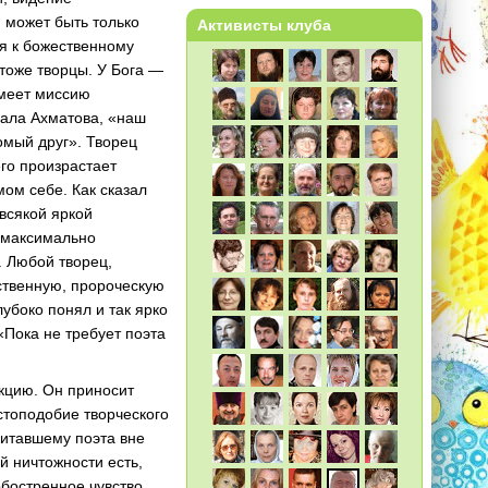
, может быть только
Активисты клуба
ия к божественному
 тоже творцы. У Бога —
имеет миссию
сала Ахматова, «наш
омый друг». Творец
его произрастает
мом себе. Как сказал
всякой яркой
я максимально
ь. Любой творец,
ственную, пророческую
лубоко понял и так ярко
«Пока не требует поэта
кцию. Он приносит
стоподобие творческого
читавшему поэта вне
й ничтожности есть,
обостренное чувство