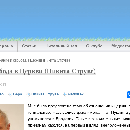
тервью
Статьи
Читальный зал
О клубе
Медиага
ание и свобода в Церкви (Никита Струве)
бода в Церкви (Никита Струве)
2011
во
Вера
Никита Струве
Человек
Мне была предложена тема об отношении к церкви
гениальных. Назывались даже имена — от Пушкина 
упоминался и Бродский. Такие исключительные личн
причинам кажутся, на первый взгляд, внеположенны