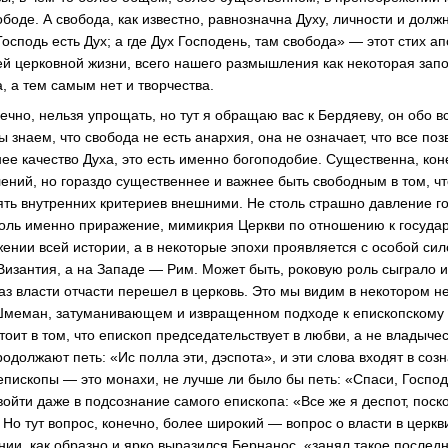
ободе. А свобода, как известно, равнозначна Духу, личности и долж
осподь есть Дух; а где Дух Господень, там свобода» — этот стих 
сей церковной жизни, всего нашего размышления как некоторая запов
а, а тем самым нет и творчества.
чно, нельзя упрощать, но тут я обращаю вас к Бердяеву, он обо в
ы знаем, что свобода не есть анархия, она не означает, что все по
ее качество Духа, это есть именно богоподобие. Существенна, кон
ений, но гораздо существеннее и важнее быть свободным в том, чт
ть внутренних критериев внешними. Не столь страшно давление го
сколь именно приражение, мимикрия Церкви по отношению к государ
ении всей истории, а в некоторые эпохи проявляется с особой сил
Византия, а на Западе — Рим. Может быть, роковую роль сыграло и
аз власти отчасти перешел в церковь. Это мы видим в некотором н
 Шмеман, затуманивающем и извращенном подходе к епископскому 
тоит в том, что епископ председательствует в любви, а не владыче
родолжают петь: «Ис полла эти, дэспота», и эти слова входят в соз
 епископы — это монахи, не лучше ли было бы петь: «Спаси, Госпо
ойти даже в подсознание самого епископа: «Все же я деспот, поск
Но тут вопрос, конечно, более широкий — вопрос о власти в церкви
ии, как образно и ярко выразился Бернанос, «занял такое последн