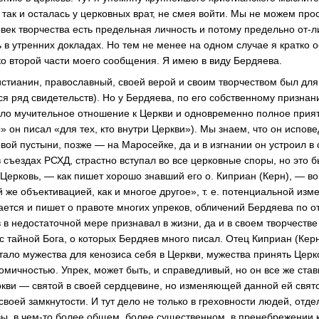
так и осталась у церковных врат, не смея войти. Мы не можем про
овек творчества есть предельная личность и потому предельно
от-л
 в утренних докладах. Но тем не менее на одном случае я кратко о
ко второй части моего сообщения. Я имею в виду Бердяева.
стианин, православный, своей верой и своим творчеством был дл
ся ряд свидетельств). Но у Бердяева, по его собственному признан
ыло мучительное отношение к Церкви и одновременно полное прият
 он писал «для тех, кто внутри Церкви»). Мы знаем, что он испов
вой пустыни, позже — на Маросейке, да и в изгнании он устроил в
в съездах РСХД, страстно вступал во все церковные споры, но это
Церковь, — как пишет хорошо знавший его о. Киприан (Керн), — во
й же объективацией, как и многое другое»,
т. е.
потенциальной изме
ается и пишет о правоте многих упреков, обличений Бердяева по о
в в недостаточной мере признавал в жизни, да и в своем творчеств
 с тайной Бога, о которых Бердяев много писал. Отец Киприан (Кер
ватало мужества для кенозиса себя в Церкви, мужества принять Церк
омичностью. Упрек, может быть, и справедливый, но он все же став
кви — святой в своей сердцевине, но изменяющей данной ей свято
своей замкнутости. И тут дело не только в греховности людей, отд
вы, в
чем-то
более общем, более существенном, в пренебрежении к 