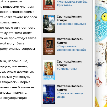
кой и в данном
«Ксеньюшка, голубка
Христова»
ь рядовыми членами
иренно исполняющими
тановка такого вопроса
Светлана Коппел-
Ковтун
стремальных.
«Макаровы крылья»
ют свою личностность
тому эта тема стоит
о же происходит такое
Светлана Коппел-
Ковтун
мой могут быть
«В чуланчике
 краеугольные вопросы
изношенных вещей»
вью, несомненно,
Светлана Коппел-
Ковтун
ворцам, мы знаем,
«Сквозь тень»
ова, около церковных
т только упомянуть
х творческий порыв
Светлана Коппел-
ь ответствен больше —
Ковтун
рическая причина:
«Высекательница
Искр»
шла секуляризация,
,