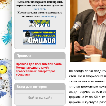
Вы можете поддержать наш проект,
перечислив доступную вам сумму на
наш счёт.
Кроме того, вы можете разместить
на своём сайте
наш баннер.
Правила
Правила для посетителей сайта
Международного клуба
не всегда легко подой
православных литераторов
«Омилия»
стен. Но и творческих 
таких истых и истинных
тяготит церковные круг
Вход для авторов
люди творчества или э
церковь с IV по XII в.
Войти на сайт
церковь и культура ра