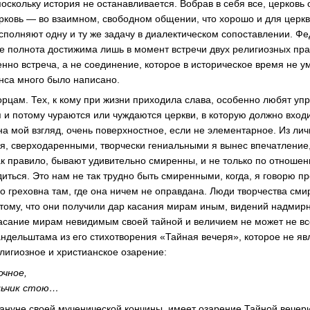
оскольку история не останавливается. Вобрав в себя все, церковь
рковь — во взаимном, свободном общении, что хорошо и для церкви
исполняют одну и ту же задачу в диалектическом сопоставлении. Фе
е полнота достижима лишь в момент встречи двух религиозных пр
менно встреча, а не соединение, которое в историческое время не 
нса много было написано.
рцам. Тех, к кому при жизни приходила слава, особенно любят упре
 и потому чураются или чуждаются церкви, в которую должно входи
 на мой взгляд, очень поверхностное, если не элементарное. Из ли
, сверходаренными, творчески гениальными я вынес впечатление,
ак правило, бывают удивительно смиренны, и не только по отношен
диться. Это нам не так трудно быть смиренными, когда, я говорю пр
бо греховна там, где она ничем не оправдана. Люди творчества сми
отому, что они получили дар касания мирам иным, видений надмир
касание мирам невидимым своей тайной и величием не может не вс
андельштама из его стихотворения «Тайная вечеря», которое не я
елигиозное и христианское озарение:
очное,
льчик стою…
акануне своей мученической кончины, имеет озарение Тайной вечер