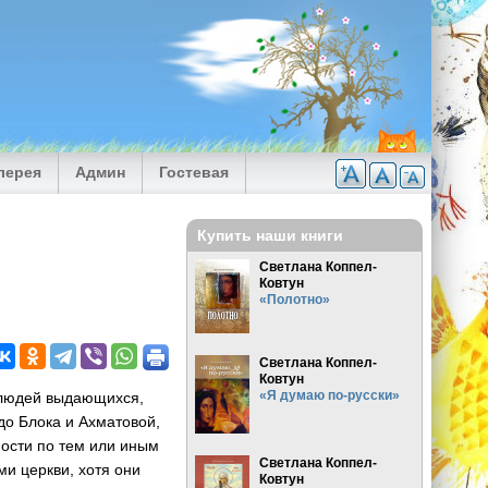
лерея
Админ
Гостевая
Купить наши книги
Светлана Коппел-
Ковтун
«Полотно»
Светлана Коппел-
Ковтун
«Я думаю по-русски»
 людей выдающихся,
до Блока и Ахматовой,
ости по тем или иным
Светлана Коппел-
ми церкви, хотя они
Ковтун