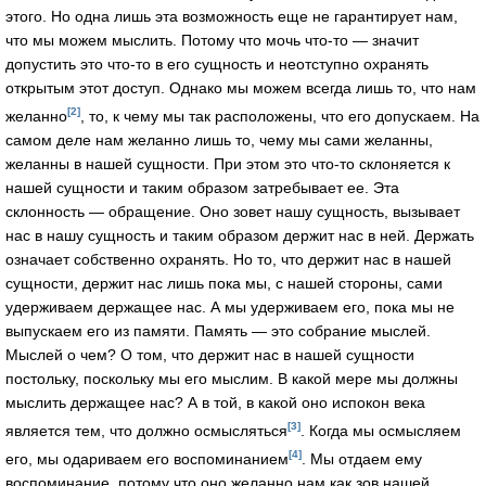
этого. Но одна лишь эта возможность еще не гарантирует нам,
что мы можем мыслить. Потому что мочь что-то — значит
допустить это что-то в его сущность и неотступно охранять
открытым этот доступ. Однако мы можем всегда лишь то, что нам
[2]
желанно
, то, к чему мы так расположены, что его допускаем. На
самом деле нам желанно лишь то, чему мы сами желанны,
желанны в нашей сущности. При этом это что-то склоняется к
нашей сущности и таким образом затребывает ее. Эта
склонность — обращение. Оно зовет нашу сущность, вызывает
нас в нашу сущность и таким образом держит нас в ней. Держать
означает собственно охранять. Но то, что держит нас в нашей
сущности, держит нас лишь пока мы, с нашей стороны, сами
удерживаем держащее нас. А мы удерживаем его, пока мы не
выпускаем его из памяти. Память — это собрание мыслей.
Мыслей о чем? О том, что держит нас в нашей сущности
постольку, поскольку мы его мыслим. В какой мере мы должны
мыслить держащее нас? А в той, в какой оно испокон века
[3]
является тем, что должно осмысляться
. Когда мы осмысляем
[4]
его, мы одариваем его воспоминанием
. Мы отдаем ему
воспоминание, потому что оно желанно нам как зов нашей