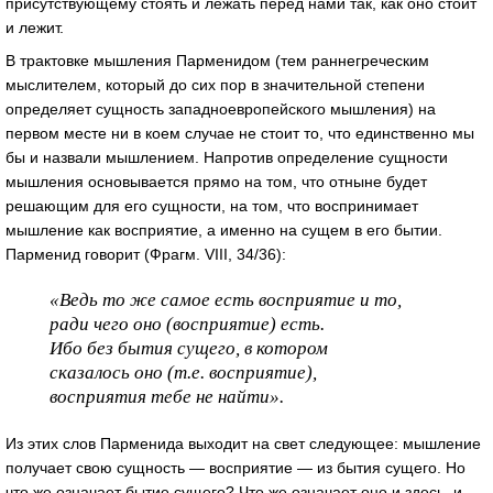
присутствующему стоять и лежать перед нами так, как оно стоит
и лежит.
В трактовке мышления Парменидом (тем раннегреческим
мыслителем, который до сих пор в значительной степени
определяет сущность западноевропейского мышления) на
первом месте ни в коем случае не стоит то, что единственно мы
бы и назвали мышлением. Напротив определение сущности
мышления основывается прямо на том, что отныне будет
решающим для его сущности, на том, что воспринимает
мышление как восприятие, а именно на сущем в его бытии.
Парменид говорит (Фрагм. VIII, 34/36):
«Ведь то же самое есть восприятие и то,
ради чего оно (восприятие) есть.
Ибо без бытия сущего, в котором
сказалось оно (т.е. восприятие),
восприятия тебе не найти».
Из этих слов Парменида выходит на свет следующее: мышление
получает свою сущность — восприятие — из бытия сущего. Но
что же означает бытие сущего? Что же означает оно и здесь, и