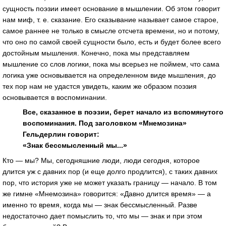
сущность поэзии имеет основание в мышлении. Об этом говорит
нам миф, т. е. сказание. Его сказывание называет самое старое,
самое раннее не только в смысле отсчета времени, но и потому,
что оно по самой своей сущности было, есть и будет более всего
достойным мышления. Конечно, пока мы представляем
мышление со слов логики, пока мы всерьез не поймем, что сама
логика уже основывается на определенном виде мышления, до
тех пор нам не удастся увидеть, каким же образом поэзия
основывается в воспоминании.
Все, сказанное в поэзии, берет начало из вспомянутого
воспоминания. Под заголовком «Мнемозина»
Гельдерлин говорит:
«Знак бессмысленный мы...»
Кто — мы? Мы, сегодняшние люди, люди сегодня, которое
длится уж с давних пор (и еще долго продлится), с таких давних
пор, что история уже не может указать границу — начало. В том
же гимне «Мнемозина» говорится: «Давно длится время» — а
именно то время, когда мы — знак бессмысленный. Разве
недостаточно дает помыслить то, что мы — знак и при этом