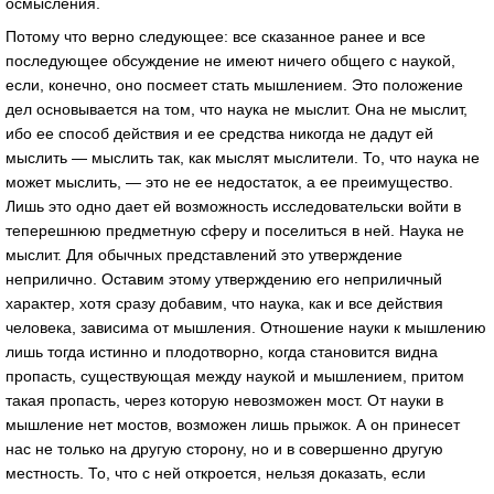
осмысления.
Потому что верно следующее: все сказанное ранее и все
последующее обсуждение не имеют ничего общего с наукой,
если, конечно, оно посмеет стать мышлением. Это положение
дел основывается на том, что наука не мыслит. Она не мыслит,
ибо ее способ действия и ее средства никогда не дадут ей
мыслить — мыслить так, как мыслят мыслители. То, что наука не
может мыслить, — это не ее недостаток, а ее преимущество.
Лишь это одно дает ей возможность исследовательски войти в
теперешнюю предметную сферу и поселиться в ней. Наука не
мыслит. Для обычных представлений это утверждение
неприлично. Оставим этому утверждению его неприличный
характер, хотя сразу добавим, что наука, как и все действия
человека, зависима от мышления. Отношение науки к мышлению
лишь тогда истинно и плодотворно, когда становится видна
пропасть, существующая между наукой и мышлением, притом
такая пропасть, через которую невозможен мост. От науки в
мышление нет мостов, возможен лишь прыжок. А он принесет
нас не только на другую сторону, но и в совершенно другую
местность. То, что с ней откроется, нельзя доказать, если