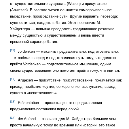
от существительного сущность (Wesen) и присутствие
(Anwesen). В глаголе wesen слышится самопроизвольное
вырастание, произрастание сути. Другие варианты перевода:
сущноститься, входить в бытие. Этот неологизм М.
Хайдеггера — попытка преодолеть традиционное различие
между сущностью и существованием и вновь ввести
временной характер бытия.
[11]
vordenken — мыслить предварительно, подготовительно,
т. е. забегая вперед и подготавливая путь тому, что должно
прийти.Vordenken — подготовительное мышление, одним
своим существованием оно помогает прийти тому, что явится.
[12]
Агщезеп — присутствие, присутствование, понимается как
приход, прибытие «сути», ее коренение, выступание, выход
сущего в «непотаенность».
[13]
Präsentation — презентация, акт представления-
предъявления-постановки перед собой.
[14]
der Anfand — означает для М. Хайдеггера большее чем
просто начальную точку во времени или истории, это такое