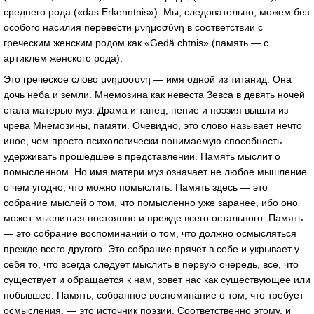
среднего рода («das Erkenntnis»). Мы, следовательно, можем без
особого насилия перевести μνημοσύνη в соответствии с
греческим женским родом как «Gedä chtnis» (память — с
артиклем женского рода).
Это греческое слово μνημοσύνη — имя одной из титанид. Она
дочь неба и земли. Мнемозина как невеста Зевса в девять ночей
стала матерью муз. Драма и танец, пение и поэзия вышли из
чрева Мнемозины, памяти. Очевидно, это слово называет нечто
иное, чем просто психологически понимаемую способность
удерживать прошедшее в представлении. Память мыслит о
помысленном. Но имя матери муз означает не любое мышление
о чем угодно, что можно помыслить. Память здесь — это
собрание мыслей о том, что помысленно уже заранее, ибо оно
может мыслиться постоянно и прежде всего остального. Память
— это собрание воспоминаний о том, что должно осмысляться
прежде всего другого. Это собрание прячет в себе и укрывает у
себя то, что всегда следует мыслить в первую очередь, все, что
существует и обращается к нам, зовет нас как существующее или
побывшее. Память, собранное воспоминание о том, что требует
осмысления, — это источник поэзии. Соответственно этому, и