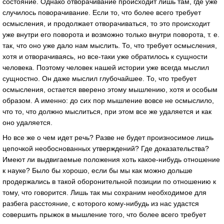
состояние. Однако отворачивание происходит лишь там, где уже
случилось поворачивание. Если то, что более всего требует
осмысления, и продолжает отворачиваться, то это происходит
уже внутри его поворота и возможно только внутри поворота, т. е.
так, что оно уже дало нам мыслить. То, что требует осмысления,
хотя и отворачиваясь, но все-таки уже обратилось к сущности
человека. Поэтому человек нашей истории уже всегда мыслил
сущностно. Он даже мыслил глубочайшее. То, что требует
осмысления, остается вверено этому мышлению, хотя и особым
образом. А именно: до сих пор мышление вовсе не осмыслило,
что то, что должно мыслиться, при этом все же удаляется и как
оно удаляется.
Но все же о чем идет речь? Разве не будет произносимое лишь
цепочкой необоснованных утверждений? Где доказательства?
Имеют ли выдвигаемые положения хоть какое-нибудь отношение
к науке? Было бы хорошо, если бы мы как можно дольше
продержались в такой оборонительной позиции по отношению к
тому, что говорится. Лишь так мы сохраним необходимое для
разбега расстояние, с которого кому-нибудь из нас удастся
совершить прыжок в мышление того, что более всего требует