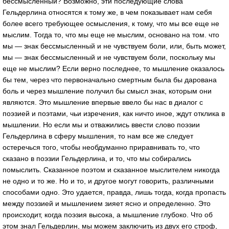
бессмысленный? Возможно, эти последующие слова
Гельдерлина относятся к тому же, в чем показывает нам себя
более всего требующее осмысления, к тому, что мы все еще не
мыслим. Тогда то, что мы еще не мыслим, основано на том. что
мы — знак бессмысленный и не чувствуем боли, или, быть может,
мы — знак бессмысленный и не чувствуем боли, поскольку мы
еще не мыслим? Если верно последнее, то мышление оказалось
бы тем, через что первоначально смертным была бы дарована
боль и через мышление получил бы смысл знак, которым они
являются. Это мышление впервые ввело бы нас в диалог с
поэзией и поэтами, чьи изречения, как ничто иное, ждут отклика в
мышлении. Но если мы и отважились ввести слово поэзии
Гельдерлина в сферу мышления, то нам все же следует
остеречься того, чтобы необдуманно приравнивать то, что
сказано в поэзии Гельдерлина, и то, что мы собирались
помыслить. Сказанное поэтом и сказанное мыслителем никогда
не одно и то же. Но и то, и другое могут говорить, различными
способами одно. Это удается, правда, лишь тогда, когда пропасть
между поэзией и мышлением зияет ясно и определенно. Это
происходит, когда поэзия высока, а мышление глубоко. Что об
этом знал Гельдерлин, мы можем заключить из двух его строф,