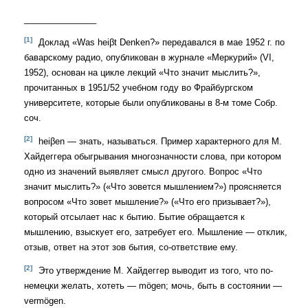
_______________
[1]
Доклад «Was heiβt Denken?» передавался в мае 1952 г. по
баварскому радио, опубликован в журнале «Меркурий» (VI,
1952), основан на цикле лекций «Что значит мыслить?»,
прочитанных в 1951/52 учебном году во Фрайбургском
университете, которые были опубликованы в 8-м томе Собр.
соч.
[2]
heiβen — знать, называться. Пример характерного для М.
Хайдеггера обыгрывания многозначности слова, при котором
одно из значений выявляет смысл другого. Вопрос «Что
значит мыслить?» («Что зовется мышлением?») проясняется
вопросом «Что зовет мышление?» («Что его призывает?»),
который отсылает нас к бытию. Бытие обращается к
мышлению, взыскует его, затребует его. Мышление — отклик,
отзыв, ответ на этот зов бытия, со-ответствие ему.
[2]
Это утверждение М. Хайдеггер выводит из того, что по-
немецки желать, хотеть — mögen; мочь, быть в состоянии —
vermögen.