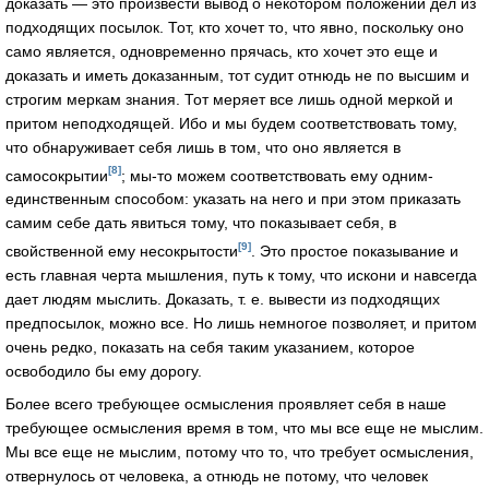
доказать — это произвести вывод о некотором положении дел из
подходящих посылок. Тот, кто хочет то, что явно, поскольку оно
само является, одновременно прячась, кто хочет это еще и
доказать и иметь доказанным, тот судит отнюдь не по высшим и
строгим меркам знания. Тот меряет все лишь одной меркой и
притoм неподходящей. Ибо и мы будем соответствовать тому,
что обнаруживает себя лишь в том, что оно является в
[8]
самосокрытии
; мы-то можем соответствовать ему одним-
единственным способом: указать на него и при этом приказать
самим себе дать явиться тому, что показывает себя, в
[9]
свойственной ему несокрытости
. Это простое показывание и
есть главная черта мышления, путь к тому, что искони и навсегда
дает людям мыслить. Доказать, т. е. вывести из подходящих
предпосылок, можно все. Но лишь немногое позволяет, и притом
очень редко, показать на себя таким указанием, которое
освободило бы ему дорогу.
Более всего требующее осмысления проявляет себя в наше
требующее осмысления время в том, что мы все еще не мыслим.
Мы все еще не мыслим, потому что то, что требует осмысления,
отвернулось от человека, а отнюдь не потому, что человек