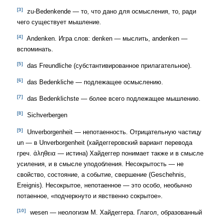
[3]
zu-Bedenkende — то, что дано для осмысления, то, ради
чего существует мышление.
[4]
Andenken. Игра слов: denken — мыслить, andenken —
вспоминать.
[5]
das Freundliche (субстантивированное прилагательное).
[6]
das Bedenkliche — подлежащее осмыслению.
[7]
das Bedenklichste — более всего подлежащее мышлению.
[8]
Sichverbergen
[9]
Unverborgenheit — непотаенность. Отрицательную частицу
un — в Unverborgenheit (хайдеггеровский вариант перевода
греч. ἀληθεια — истина) Хайдеггер понимает также и в смысле
усиления, и в смысле уподобления. Несокрытость — не
свойство, состояние, а событие, свершение (Geschehnis,
Ereignis). Несокрытое, непотаенное — это особо, необычно
потаенное, «подчеркнуто и явственно сокрытое».
[10]
wesen — неологизм М. Хайдеггера. Глагол, образованный