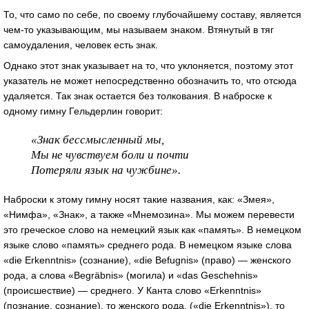
То, что само по себе, по своему глубочайшему составу, является
чем-то указывающим, мы называем знаком. Втянутый в тяг
самоудаления, человек есть знак.
Однако этот знак указывает на то, что уклоняется, поэтому этот
указатель не может непосредственно обозначить то, что отсюда
удаляется. Так знак остается без толкования. В наброске к
одному гимну Гельдерлин говорит:
«Знак бессмысленный мы,
Мы не чувствуем боли и почти
Потеряли язык на чужбине».
Наброски к этому гимну носят такие названия, как: «Змея»,
«Нимфа», «Знак», а также «Мнемозина». Мы можем перевести
это греческое слово на немецкий язык как «память». В немецком
языке слово «память» среднего рода. В немецком языке слова
«die Erkenntnis» (сознание), «die Befugnis» (право) — женского
рода, а слова «Begräbnis» (могила) и «das Geschehnis»
(происшествие) — среднего. У Канта слово «Erkenntnis»
(познание, сознание), то женского рода, («die Erkenntnis»), то