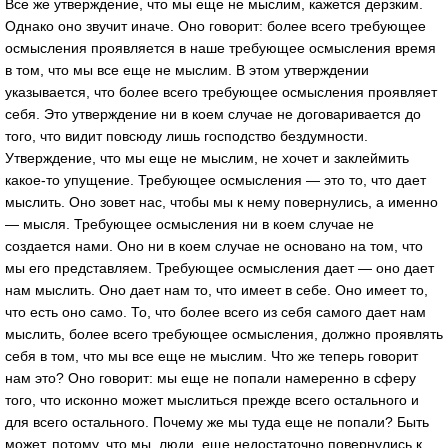
Все же утверждение, что мы еще не мыслим, кажется дерзким.
Однако оно звучит иначе. Оно говорит: более всего требующее
осмысления проявляется в наше требующее осмысления время
в том, что мы все еще не мыслим. В этом утверждении
указывается, что более всего требующее осмысления проявляет
себя. Это утверждение ни в коем случае не договаривается до
того, что видит повсюду лишь господство бездумности.
Утверждение, что мы еще не мыслим, не хочет и заклеймить
какое-то упущение. Требующее осмысления — это то, что дает
мыслить. Оно зовет нас, чтобы мы к нему повернулись, а именно
— мысля. Требующее осмысления ни в коем случае не
создается нами. Оно ни в коем случае не основано на том, что
мы его представляем. Требующее осмысления дает — оно дает
нам мыслить. Оно дает нам то, что имеет в себе. Оно имеет то,
что есть оно само. То, что более всего из себя самого дает нам
мыслить, более всего требующее осмысления, должно проявлять
себя в том, что мы все еще не мыслим. Что же теперь говорит
нам это? Оно говорит: мы еще не попали намеренно в сферу
того, что исконно может мыслиться прежде всего остального и
для всего остального. Почему же мы туда еще не попали? Быть
может, потому, что мы, люди, еще недостаточно повернулись к