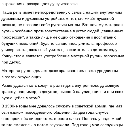
выражениях, развращает душу человека.
Наша речь имеет непосредственную связь с нашим внутренним
душевным и духовным устройством: тот, кто живёт духовной
жизнью, не позволит себе ругаться матом. Вот почему матерная
ругань особенно противоестественна в устах людей „священных
профессий“, а также лиц, имеющих отношение к воспитанию
будущих поколений, будь то священнослужитель, профессор
университета, школьный учитель, воспитатель в детском саду.
Кощунством является употребление матерной ругани взрослыми
при детях.
Матерная ругань делает даже красивого человека уродливым
в глазах окружающих.
Разве удастся хоть кому-то разглядеть внутреннюю, душевную
красоту, например, в девушке, пьющей на улице пиво и при всех
ругающейся матом?
В 1980-е годы мне довелось служить в советской армии, где мат
был языком повседневного общения. За два года службы
я не произнёс ни одного матерного слова. Поначалу надо мной
за это смеялись, а потом зауважали. Под конец мои сослуживцы