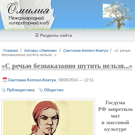
Перейти к основному содержанию
Омилия
Международный
литературный клуб
☰ Разделы сайта
Вы здесь
Главная
Авторы «Омилии»
Светлана Коппел-Ковтун
«С речью
безнаказанно шутить нельзя...»
«С речью безнаказанно шутить нельзя...»
Светлана Коппел-Ковтун
, 09/06/2014 — 12:51
Публицистика
Общество
Госдума
РФ запретила
мат
в массовой
культуре