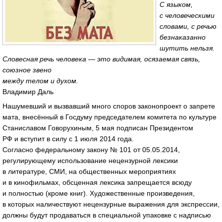
С языком,
с человеческими
словами, с речью
безнаказанно
шутить нельзя.
Словесная речь человека — это видимая, осязаемая связь,
союзное звено
между телом и духом.
Владимир Даль
Нашумевший и вызвавший много споров законопроект о запрете
мата, внесённый в Госдуму председателем комитета по культуре
Станиславом Говорухиным, 5 мая подписан Президентом
РФ и вступит в силу с 1 июля 2014 года.
Согласно федеральному закону № 101 от 05.05.2014,
регулирующему использование нецензурной лексики
в литературе, СМИ, на общественных мероприятиях
и в кинофильмах, обсценная лексика запрещается всюду
и полностью (кроме книг). Художественные произведения,
в которых наличествуют нецензурные выражения для экспрессии,
должны будут продаваться в специальной упаковке с надписью