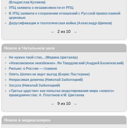
(Владислав Куликов)
УПЦ заявила о независимости от РПЦ
В УПЦ заявили о сохранении отношений с Русской православной
церковью
Дерусификация и теологическая война (Александр Щипков)
←
2 из 10
→
Новое в Читальном зале
Не нужен твой стих... (Марина Цветаева)
«Невозможное неизбежно». Ян Твардовский (Андрей Базилевский)
Рильке: о России — главное
Опять Шопен не ищет выгод (Борис Пастернак)
Некрасивая девочка (Николай Заболоцкий)
Засуха (Николай Заболоцкий)
«Третье царство» как попытка моделирования мира «нового»
праведничества: А. Платонов и М. Цветаева
←
9 из 10
→
Новое в медиагалерее