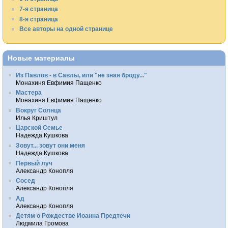
7-я страница
8-я страница
Все авторы на одной странице
Новые материалы
Из Павлов - в Савлы, или "не зная броду..."
Монахиня Евфимия Пащенко
Мастера
Монахиня Евфимия Пащенко
Вокруг Солнца
Илья Криштул
Царской Семье
Надежда Кушкова
Зовут... зовут они меня
Надежда Кушкова
Первый луч
Александр Конопля
Сосед
Александр Конопля
Ад
Александр Конопля
Детям о Рождестве Иоанна Предтечи
Людмила Громова