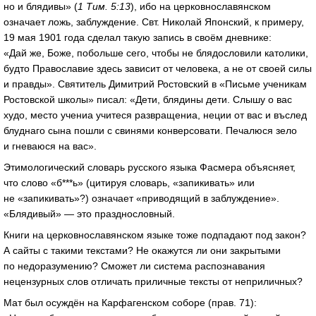
но и блядивы» (
1 Тим. 5:13
), ибо на церковнославянском
означает ложь, заблуждение. Свт. Николай Японский, к примеру,
19 мая 1901 года сделал такую запись в своём дневнике:
«Дай же, Боже, побольше сего, чтобы не блядословили католики,
будто Православие здесь зависит от человека, а не от своей силы
и правды». Святитель Димитрий Ростовский в «Письме ученикам
Ростовской школы» писал: «Дети, блядины дети. Слышу о вас
худо, место учениа учитеся развращениа, неции от вас и въслед
блуднаго сына пошли с свинями конверсовати. Печалюся зело
и гневаюся на вас».
Этимологический словарь русского языка Фасмера объясняет,
что слово «б***ь» (цитируя словарь, «запикивать» или
не «запикивать»?) означает «приводящий в заблуждение».
«Блядивый» — это празднословный.
Книги на церковнославянском языке тоже подпадают под закон?
А сайты с такими текстами? Не окажутся ли они закрытыми
по недоразумению? Сможет ли система распознавания
нецензурных слов отличать приличные тексты от неприличных?
Мат был осуждён на Карфагенском соборе (прав. 71):