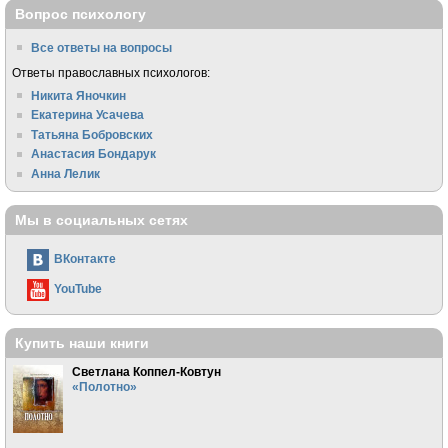
Вопрос психологу
Все ответы на вопросы
Ответы православных психологов:
Никита Яночкин
Екатерина Усачева
Татьяна Бобровских
Анастасия Бондарук
Анна Лелик
Мы в социальных сетях
ВКонтакте
YouTube
Купить наши книги
Светлана Коппел-Ковтун
«Полотно»