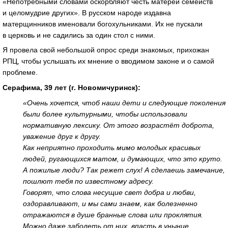
«Непотребными словами оскорбляют честь матерей семейств
и целомудрие других». В русском народе издавна
матерщинников именовали богохульниками. Их не пускали
в церковь и не садились за один стол с ними.
Я провела свой небольшой опрос среди знакомых, прихожан
РПЦ, чтобы услышать их мнение о вводимом законе и о самой
проблеме.
Серафима, 39 лет (г. Новомичуринск):
«Очень хочется, чтоб наши дети и следующие поколения
были более культурными, чтобы использовали
нормативную лексику. От этого возрастёт доброта,
уважение друг к другу.
Как неприятно проходить мимо молодых красивых
людей, ругающихся матом, и думающих, что это круто.
А пожилые люди? Так режет слух! А сделаешь замечание,
пошлют тебя по известному адресу.
Говорят, что слова несущие свет добра и любви,
оздоравливают, и мы сами знаем, как болезненно
отражаются в душе бранные слова или проклятия.
Можно даже заболеть от них, впасть в уныние.