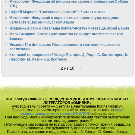
Митрополит Феодосий об инициативе скорого проведения Собора
УПЦ
Сергей Марнов. "Блаженная, помоги!" - Читает автор
Митрополит Феодосий о перспективах своего суда, вредном
балласте в Церкви и русском языке
Избранные стихи Светланы Коппел-Ковтун читает Дмитрий Бабич
Марк Смирнов: Закат христианства приходит вместе с закатом
Европы
Эксперт IT и финансов: План цифрового контроля и сроки его
реализации
Кто такой планировщик? Улица Правды. Д. Роде, С. Колмогоров, К.
Геворгян, М. Хазин и Б. Костенко
←
2 из 10
→
© А. Ковтун 2008–2026 МЕЖДУНАРОДНЫЙ КЛУБ ПРАВОСЛАВНЫХ
ЛИТЕРАТОРОВ «ОМИЛИЯ»
Руководитель проекта — Светлана Анатольевна Коппел-Ковтун.
При использования материалов сайта, активная ссылка на
Клуб
православных литераторов «ОМИЛИЯ»
обязательна.
При необходимости коммерческого использования текстов обязательно
свяжитесь с администрацией.
Публикуемые материалы не всегда совпадают с точкой зрения редакции.
Приглашаем к сотрудничеству православных авторов.
Разработка, создание и поддержка сайта: А. Ковтун, С. Коппел-Ковтун