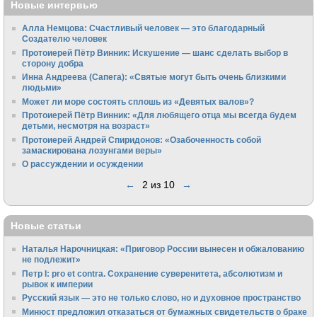
Новые интервью
Алла Немцова: Счастливый человек — это благодарный
Создателю человек
Протоиерей Пётр Винник: Искушение — шанс сделать выбор в
сторону добра
Инна Андреева (Сапега): «Святые могут быть очень близкими
людьми»
Может ли море состоять сплошь из «Девятых валов»?
Протоиерей Пётр Винник: «Для любящего отца мы всегда будем
детьми, несмотря на возраст»
Протоиерей Андрей Спиридонов: «Озабоченность собой
замаскирована лозунгами веры»
О рассуждении и осуждении
←
2 из 10
→
Новые статьи
Наталья Нарочницкая: «Приговор России вынесен и обжалованию
не подлежит»
Петр I: pro et contra. Сохранение суверенитета, абсолютизм и
рывок к империи
Русский язык — это не только слово, но и духовное пространство
Минюст предложил отказаться от бумажных свидетельств о браке