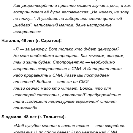
Как умиротворённо и приятно может звучать речь, и как
воспринимает её душа человеческая: „Не жалею, не зову,
не плачу...“. А увидишь на заборе или стене циничный
„шедевр“, написанный матом, даже настроение
испортится».
Наталья, 48 лет (г. Саратов):
«Я — за цензуру. Вот только кто будет цензором?
Но мат необходимо запрещать. Как мыслим, говорим,
так и жить будем. Стопроцентно — необходимо
запретить сквернословие в СМИ. А Интернет тоже
надо приравнять к СМИ. Разве мы пострадаем
от этого? Библия — это же не СМИ.
Книги сейчас мало кто читает. Боюсь, что для
некоторой категории „читателей“ предупреждение
типа „содержит нецензурные выражения“ станет
приманкой».
Людмила, 48 лет (г. Тольятти):
«Моё сугубое мнение о законе такое — это очередная
компания 1) по сбору денег; 2) по цензуре над СМИ.