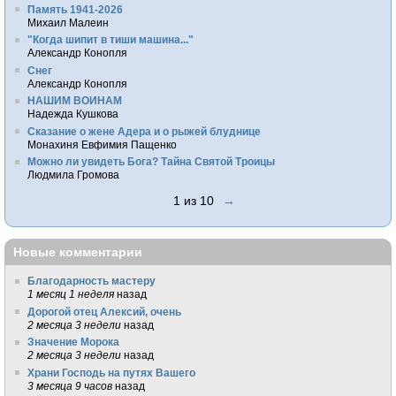
Память 1941-2026
Михаил Малеин
"Когда шипит в тиши машина..."
Александр Конопля
Снег
Александр Конопля
НАШИМ ВОИНАМ
Надежда Кушкова
Сказание о жене Адера и о рыжей блуднице
Монахиня Евфимия Пащенко
Можно ли увидеть Бога? Тайна Святой Троицы
Людмила Громова
1 из 10
→
Новые комментарии
Благодарность мастеру
1 месяц 1 неделя
назад
Дорогой отец Алексий, очень
2 месяца 3 недели
назад
Значение Морока
2 месяца 3 недели
назад
Храни Господь на путях Вашего
3 месяца 9 часов
назад