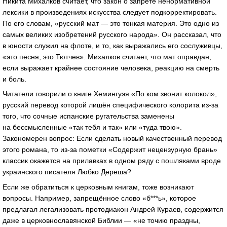
Никита Михалков считает, что закон о запрете ненормативной
лексики в произведениях искусства следует подкорректировать.
По его словам, «русский мат — это тонкая материя. Это одно из
самых великих изобретений русского народа». Он рассказал, что
в юности служил на флоте, и то, как выражались его сослуживцы,
«это песня, это Тютчев». Михалков считает, что мат оправдан,
если выражает крайнее состояние человека, реакцию на смерть
и боль.
Читатели говорили о книге Хемингуэя «По ком звонит колокол»,
русский перевод которой лишён специфического колорита из-за
того, что сочные испанские ругательства заменены
на бессмысленные «так тебя и так» или «туда твою».
Закономерен вопрос: Если сделать новый качественный перевод
этого романа, то из-за пометки «Содержит нецензурную брань»
классик окажется на прилавках в одном ряду с пошляками вроде
украинского писателя Любко Дереша?
Если же обратиться к церковным книгам, тоже возникают
вопросы. Например, запрещённое слово «б***ь», которое
предлагал легализовать протодиакон Андрей Кураев, содержится
даже в церковнославянской Библии — «не точию праздны,