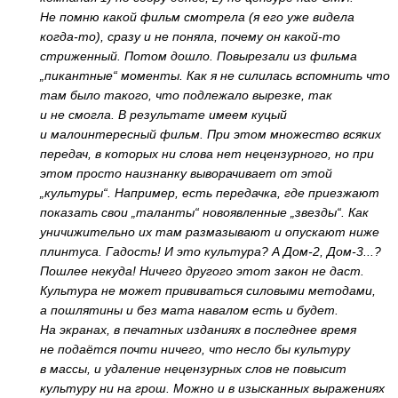
Не помню какой фильм смотрела (я его уже видела
когда-то), сразу и не поняла, почему он какой-то
стриженный. Потом дошло. Повырезали из фильма
„пикантные“ моменты. Как я не силилась вспомнить что
там было такого, что подлежало вырезке, так
и не смогла. В результате имеем куцый
и малоинтересный фильм. При этом множество всяких
передач, в которых ни слова нет нецензурного, но при
этом просто наизнанку выворачивает от этой
„культуры“. Например, есть передачка, где приезжают
показать свои „таланты“ новоявленные „звезды“. Как
уничижительно их там размазывают и опускают ниже
плинтуса. Гадость! И это культура? А Дом-2, Дом-3...?
Пошлее некуда! Ничего другого этот закон не даст.
Культура не может прививаться силовыми методами,
а пошлятины и без мата навалом есть и будет.
На экранах, в печатных изданиях в последнее время
не подаётся почти ничего, что несло бы культуру
в массы, и удаление нецензурных слов не повысит
культуру ни на грош. Можно и в изысканных выражениях