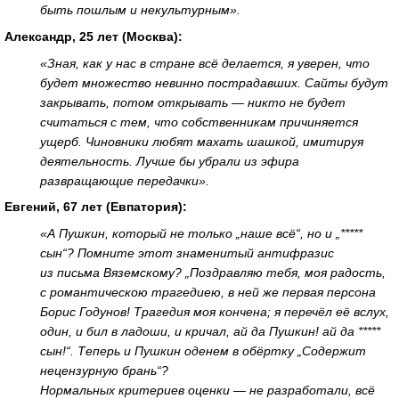
быть пошлым и некультурным».
Александр, 25 лет (Москва):
«Зная, как у нас в стране всё делается, я уверен, что
будет множество невинно пострадавших. Сайты будут
закрывать, потом открывать — никто не будет
считаться с тем, что собственникам причиняется
ущерб. Чиновники любят махать шашкой, имитируя
деятельность. Лучше бы убрали из эфира
развращающие передачки».
Евгений, 67 лет (Евпатория):
«А Пушкин, который не только „наше всё“, но и „*****
сын“? Помните этот знаменитый антифразис
из письма Вяземскому? „Поздравляю тебя, моя радость,
с романтическою трагедиею, в ней же первая персона
Борис Годунов! Трагедия моя кончена; я перечёл её вслух,
один, и бил в ладоши, и кричал, ай да Пушкин! ай да *****
сын!“. Теперь и Пушкин оденем в обёртку „Содержит
нецензурную брань“?
Нормальных критериев оценки — не разработали, всё