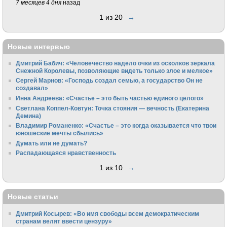
7 месяцев 4 дня
назад
1 из 20
→
Новые интервью
Дмитрий Бабич: «Человечество надело очки из осколков зеркала
Снежной Королевы, позволяющие видеть только злое и мелкое»
Сергей Марнов: «Господь создал семью, а государство Он не
создавал»
Инна Андреева: «Счастье – это быть частью единого целого»
Светлана Коппел-Ковтун: Точка стояния — вечность (Екатерина
Демина)
Владимир Романенко: «Счастье – это когда оказывается что твои
юношеские мечты сбылись»
Думать или не думать?
Распадающаяся нравственность
1 из 10
→
Новые статьи
Дмитрий Косырев: «Во имя свободы всем демократическим
странам велят ввести цензуру»