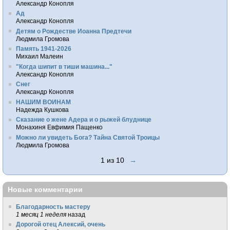
Александр Конопля
Ад
Александр Конопля
Детям о Рождестве Иоанна Предтечи
Людмила Громова
Память 1941-2026
Михаил Малеин
"Когда шипит в тиши машина..."
Александр Конопля
Снег
Александр Конопля
НАШИМ ВОИНАМ
Надежда Кушкова
Сказание о жене Адера и о рыжей блуднице
Монахиня Евфимия Пащенко
Можно ли увидеть Бога? Тайна Святой Троицы
Людмила Громова
1 из 10
→
Новые комментарии
Благодарность мастеру
1 месяц 1 неделя
назад
Дорогой отец Алексий, очень