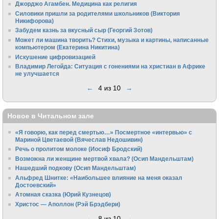
Джорджо Агамбен. Медицина как религия
Силовики пришли за родителями школьников (Виктория
Никифорова)
Забудем казнь за вкусный сыр (Георгий Зотов)
Может ли машина творить? Стихи, музыка и картины, написанные
компьютером (Екатерина Никитина)
Искушение цифровизацией
Владимир Легойда: Ситуация с гонениями на христиан в Африке
не улучшается
←
4 из 10
→
Новое в Читальном зале
«Я говорю, как перед смертью…» Посмертное «интервью» с
Мариной Цветаевой (Вячеслав Недошивин)
Речь о пролитом молоке (Иосиф Бродский)
Возможна ли женщине мертвой хвала? (Осип Мандельштам)
Нашедший подкову (Осип Мандельштам)
Альфред Шнитке: «Наибольшее влияние на меня оказал
Достоевский»
Атомная сказка (Юрий Кузнецов)
Христос — Аполлон (Рэй Брэдбери)
←
8 из 10
→