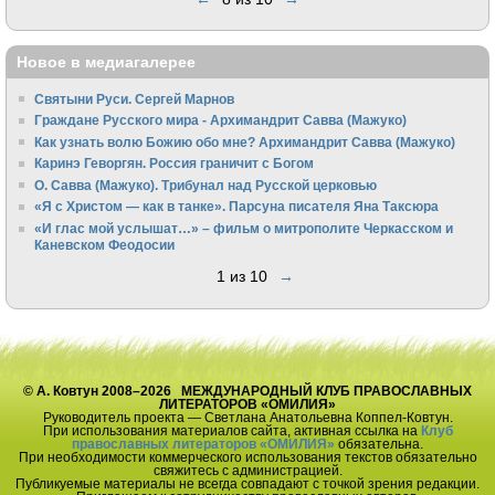
Новое в медиагалерее
Святыни Руси. Сергей Марнов
Граждане Русского мира - Архимандрит Савва (Мажуко)
Как узнать волю Божию обо мне? Архимандрит Савва (Мажуко)
Каринэ Геворгян. Россия граничит с Богом
О. Савва (Мажуко). Трибунал над Русской церковью
«Я с Христом — как в танке». Парсуна писателя Яна Таксюра
«И глас мой услышат…» – фильм о митрополите Черкасском и
Каневском Феодосии
1 из 10
→
© А. Ковтун 2008–2026 МЕЖДУНАРОДНЫЙ КЛУБ ПРАВОСЛАВНЫХ
ЛИТЕРАТОРОВ «ОМИЛИЯ»
Руководитель проекта — Светлана Анатольевна Коппел-Ковтун.
При использования материалов сайта, активная ссылка на
Клуб
православных литераторов «ОМИЛИЯ»
обязательна.
При необходимости коммерческого использования текстов обязательно
свяжитесь с администрацией.
Публикуемые материалы не всегда совпадают с точкой зрения редакции.