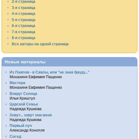
2-я страница
3-я страница
4-я страница
5-я страница
6-я страница
7-я страница
8-я страница
Все авторы на одной странице
Новые материалы
Из Павлов - в Савлы, или "не зная броду..."
Монахиня Евфимия Пащенко
Мастера
Монахиня Евфимия Пащенко
Вокруг Солнца
Илья Криштул
Царской Семье
Надежда Кушкова
Зовут... зовут они меня
Надежда Кушкова
Первый луч
Александр Конопля
Сосед