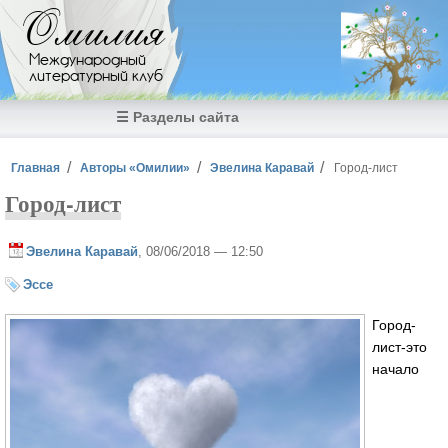
Перейти к основному содержанию
Омилия
Международный
литературный клуб
☰ Разделы сайта
Вы здесь
Главная
Авторы «Омилии»
Эвелина Каравай
Город-лист
Город-лист
Эвелина Каравай
, 08/06/2018 — 12:50
Эссе
Город-
лист-это
начало