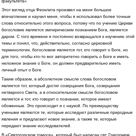
факультета».
Этот взгляд отца Феоклита произвел на меня большое
впечатление и научил меня, чтобы я использовал более точные
слова относительно этого вопроса, потому что по учению Церкви
богословие является эмпирическим познанием Бога, является
даром. С того времени я постоянно возвращался к изучению этой
темы и понял, что, действительно, согласно церковной
терминологии, богословом является тот, кто говорит о Боге, но
для того, чтобы кто-то мог авторитетно говорить о Боге и иметь
неложное знание о Боге, он должен предварительно иметь
личный опыт о Боге.
Таким образом, в абсолютном смысле слова богословом
является тот, который достиг созерцания Бога, созерцания
нетварного Света, а в относительном смысле богословом
является и тот, кто говорит о познании, которое имеют
обоженные. Это происходит и с наукой. По преимуществу
учеными являются те, которые исследуют различные природные
явления и предлагают новое знание, а также те, которые
передают знание исследователей.
В «Святогорском томосе», который был написан свт. Григорием