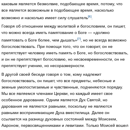
каковым является безмолвие, подобающее время, потому, что
все является возможным в подобающее время, насколько
[6]
возможно и насколько имеет силу слушатель
.
Говоря об отношении между молитвой и богословием, он пишет,
что можно всегда иметь памятование о Боге — «должно
[7]
памятовать о Боге более, чем дышать»
, но не всегда возможно
богословствовать. При помощи того, что он говорит, он не
препятствует человеку иметь память о Боге, но богословствовать,
и он не препятствует богословию, но несвоевременности, он не
препятствует учению, но несоразмерности.
В другой своей беседе говоря о том, кому надлежит
богословствовать, он пишет, что все предметы, небесные и
земные умопостигаемые и чувственные, подчиняются порядку.
Мы все являемся членами Церкви, но каждый имеет свое
особенное дарование. Одним является Дух Святой, но
дарования не являются равными, поскольку не являются
равными воспринимающие Духа вместилища. Далее он
ссылается на разницу духовных состояний между Моисеем,
Аароном, первосвященниками и левитами. Только Моисей вошел