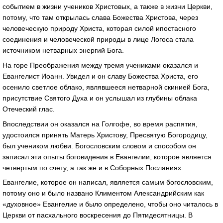
событием в жизни учеников Христовых, а также в жизни Церкви,
потому, что там открылась слава Божества Христова, через
человеческую природу Христа, которая силой ипостасного
соединения и человеческой природы в лице Логоса стала
источником нетварных энергий Бога.
На горе Преображения между тремя учениками оказался и
Евангелист Иоанн. Увидел и он славу Божества Христа, его
осенило светлое облако, являвшееся нетварной скинией Бога,
присутствие Святого Духа и он услышал из глубины облака
Отеческий глас.
Впоследствии он оказался на Голгофе, во время распятия,
удостоился принять Матерь Христову, Пресвятую Богородицу,
был учеником любви. Богословским словом и способом он
записал эти опыты боговидения в Евангелии, которое является
четвертым по счету, а так же и в Соборных Посланиях.
Евангелие, которое он написал, является самым богословским,
потому оно и было названо Климентом Александрийским как
«духовное» Евангелие и было определено, чтобы оно читалось в
Церкви от пасхального воскресения до Пятидесятницы. В