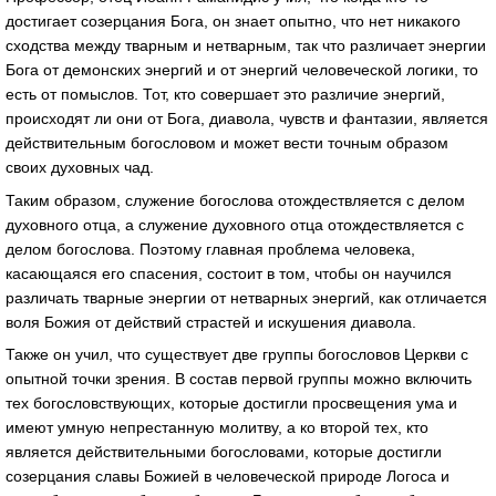
достигает созерцания Бога, он знает опытно, что нет никакого
сходства между тварным и нетварным, так что различает энергии
Бога от демонских энергий и от энергий человеческой логики, то
есть от помыслов. Тот, кто совершает это различие энергий,
происходят ли они от Бога, диавола, чувств и фантазии, является
действительным богословом и может вести точным образом
своих духовных чад.
Таким образом, служение богослова отождествляется с делом
духовного отца, а служение духовного отца отождествляется с
делом богослова. Поэтому главная проблема человека,
касающаяся его спасения, состоит в том, чтобы он научился
различать тварные энергии от нетварных энергий, как отличается
воля Божия от действий страстей и искушения диавола.
Также он учил, что существует две группы богословов Церкви с
опытной точки зрения. В состав первой группы можно включить
тех богословствующих, которые достигли просвещения ума и
имеют умную непрестанную молитву, а ко второй тех, кто
является действительными богословами, которые достигли
созерцания славы Божией в человеческой природе Логоса и