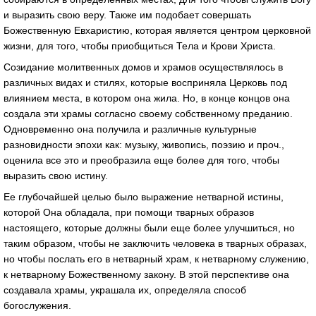
и выразить свою веру. Также им подобает совершать
Божественную Евхаристию, которая является центром церковной
жизни, для того, чтобы приобщиться Тела и Крови Христа.
Созидание молитвенных домов и храмов осуществлялось в
различных видах и стилях, которые восприняла Церковь под
влиянием места, в котором она жила. Но, в конце концов она
создала эти храмы согласно своему собственному преданию.
Одновременно она получила и различные культурные
разновидности эпохи как: музыку, живопись, поэзию и проч.,
оценила все это и преобразила еще более для того, чтобы
выразить свою истину.
Ее глубочайшей целью было выражение нетварной истины,
которой Она обладала, при помощи тварных образов
настоящего, которые должны были еще более улучшиться, но
таким образом, чтобы не заключить человека в тварных образах,
но чтобы послать его в нетварный храм, к нетварному служению,
к нетварному Божественному закону. В этой перспективе она
создавала храмы, украшала их, определяла способ
богослужения.