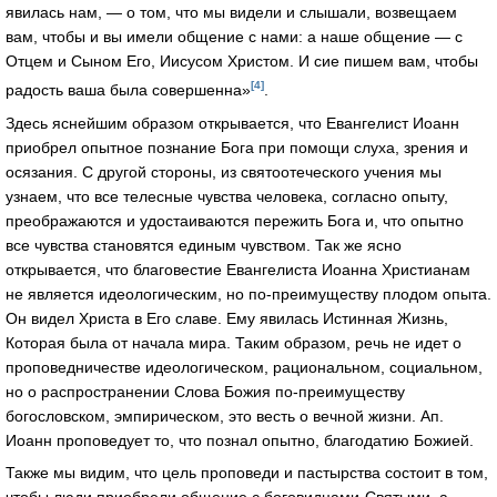
явилась нам, — о том, что мы видели и слышали, возвещаем
вам, чтобы и вы имели общение с нами: а наше общение — с
Отцем и Сыном Его, Иисусом Христом. И сие пишем вам, чтобы
[4]
радость ваша была совершенна»
.
Здесь яснейшим образом открывается, что Евангелист Иоанн
приобрел опытное познание Бога при помощи слуха, зрения и
осязания. С другой стороны, из святоотеческого учения мы
узнаем, что все телесные чувства человека, согласно опыту,
преображаются и удостаиваются пережить Бога и, что опытно
все чувства становятся единым чувством. Так же ясно
открывается, что благовестие Евангелиста Иоанна Христианам
не является идеологическим, но по-преимуществу плодом опыта.
Он видел Христа в Его славе. Ему явилась Истинная Жизнь,
Которая была от начала мира. Таким образом, речь не идет о
проповедничестве идеологическом, рациональном, социальном,
но о распространении Слова Божия по-преимуществу
богословском, эмпирическом, это весть о вечной жизни. Ап.
Иоанн проповедует то, что познал опытно, благодатию Божией.
Также мы видим, что цель проповеди и пастырства состоит в том,