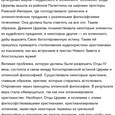
Церковь вышла из районов Палестины на широкие просторы
Римской Империи, где господствовало греческое и
эллинистическое предание с различными филосафскими
течениями, Она должна была ответить на все это. Таким
образом, Древняя Церковь позаимствовала некоторые элементы
из иудейского предания, а некоторые другие — из эллинского,
дабы выразить Свою богооткровенную истину. Также ей
пришлось примирять столкновение иудеохристиан христианами
из язычников, как мы встречаем в текстах Нового Завета и
Апостольских мужей.
Великая проблема, которую должны были разрешить Отцы IV
века, состояла в связи между богооткровенной истиной Церкви и
эллинской философией. Существовали некоторые христиане,
главным образом, еретики, которые старались истолковать
Откровение через принципы эллинской филосифии. В результате
вера стала обмирщаться, так как они эллинизировали
христианство. Наоборот, Отцы Церкви, в полемике с этими
философствовавшими христианами, христианизировали
эллинизм, заимствуя некоторые термины из греческой
философии и предавая им другое значение, для того чтобы они