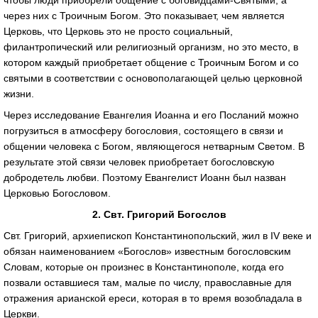
чтобы люди приобрели общение с боговидцами-Святыми, а
через них с Троичным Богом. Это показывает, чем является
Церковь, что Церковь это не просто социальный,
филантропический или религиозный организм, но это место, в
котором каждый приобретает общение с Троичным Богом и со
святыми в соответствии с основополагающей целью церковной
жизни.
Через исследование Евангелия Иоанна и его Посланий можно
погрузиться в атмосферу богословия, состоящего в связи и
общении человека с Богом, являющегося нетварным Светом. В
результате этой связи человек приобретает богословскую
добродетель любви. Поэтому Евангелист Иоанн был назван
Церковью Богословом.
2. Свт. Григорий Богослов
Свт. Григорий, архиепископ Константинопольский, жил в IV веке и
обязан наименованием «Богослов» известным богословским
Словам, которые он произнес в Константинополе, когда его
позвали оставшиеся там, малые по числу, православные для
отражения арианской ереси, которая в то время возобладала в
Церкви.