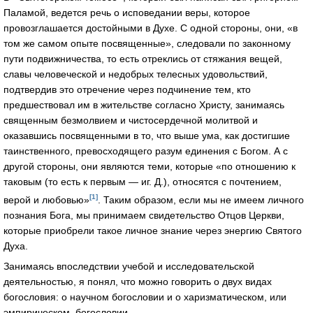
Паламой, ведется речь о исповедании веры, которое
провозглашается достойными в Духе. С одной стороны, они, «в
том же самом опыте посвященные», следовали по законному
пути подвижничества, то есть отреклись от стяжания вещей,
славы человеческой и недобрых телесных удовольствий,
подтвердив это отречение через подчинение тем, кто
предшествовал им в жительстве согласно Христу, занимаясь
священным безмолвием и чистосердечной молитвой и
оказавшись посвященными в то, что выше ума, как достигшие
таинственного, превосходящего разум единения с Богом. А с
другой стороны, они являются теми, которые «по отношению к
таковым (то есть к первым — иг. Д.), относятся с почтением,
[1]
верой и любовью»
. Таким образом, если мы не имеем личного
познания Бога, мы принимаем свидетельство Отцов Церкви,
которые приобрели такое личное знание через энергию Святого
Духа.
Занимаясь впоследствии учебой и исследовательской
деятельностью, я понял, что можно говорить о двух видах
богословия: о научном богословии и о харизматическом, или
эмпирическом, богословии.