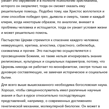
узнает это окружение и в полноте психологию христианина,
которого он окормляет, тогда он сможет оказать ему
решительную помощь. Подобно тому, как Христос воплотился и
этим способом победил грех, дьявола и смерть, также и каждый
клирик, когда некоторым образом, по аналогии, вникает в
проблемы человека и истощается, тогда он узнает условия жизни
и может решительно помочь.
Пастырство Церкви стремится к спасению каждого человека:
неверующего, еретика, агностика, страстного, себялюбца,
схизматика и прочее. Это пастырство осуществляется с
просвещением Божиим, но также нельзя игнорировать знание
религиозных, культурных и социальных параметров, потому, что
Церковь никогда не работает по-монофизитски, смотря только на
духовную составляющую, не замечая историческое и социальное
бытие.
Для всего выше вышесказанного необходима богословская наука.
Хорошо, чтобы священнослужитель имел различные научные
знания и был в курсе относительно господствующих
представлений, например, о современных достижениях
генетической механики, молекулярной биологии. Он может в