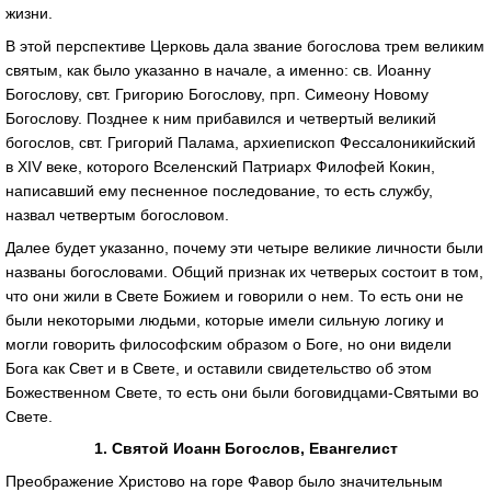
жизни.
В этой перспективе Церковь дала звание богослова трем великим
святым, как было указанно в начале, а именно: св. Иоанну
Богослову, свт. Григорию Богослову, прп. Симеону Новому
Богослову. Позднее к ним прибавился и четвертый великий
богослов, свт. Григорий Палама, архиепископ Фессалоникийский
в XIV веке, которого Вселенский Патриарх Филофей Кокин,
написавший ему песненное последование, то есть службу,
назвал четвертым богословом.
Далее будет указанно, почему эти четыре великие личности были
названы богословами. Общий признак их четверых состоит в том,
что они жили в Свете Божием и говорили о нем. То есть они не
были некоторыми людьми, которые имели сильную логику и
могли говорить философским образом о Боге, но они видели
Бога как Свет и в Свете, и оставили свидетельство об этом
Божественном Свете, то есть они были боговидцами-Святыми во
Свете.
1. Святой Иоанн Богослов, Евангелист
Преображение Христово на горе Фавор было значительным