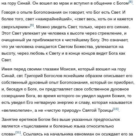
[8]
на гору Синай. Он вошел во мрак и вступил в общение с Богом
.
Говоря о опыте Богопознания он говорит, что Бог есть Свет. И
более того, свет «наикрайнейший», «свет весь, хоть он и кажется
[9]
сверхъярким»
. Можно увидеть Свет, только, через его сияние.
Этот Свет увлекает ум человека к высоте через стремление, и
очищенный ум приближается к чистейшему Богу. Это означает,
что ум человека очищается Светом Божества, увлекается на
высоту, через любовь к Свету и в конце концов видит Бога как
Свет.
Имея перед своими глазами Моисея, который взошел на гору
Синай, свт. Григорий Богослов яснейшим образом описывает его
собственный духовный опыт Богопознания, который он приобрел,
и, беседуя о Боге, он представляет свое собственное духовное
созерцание Бога, во время которого он увидел задняя Божия, то
есть увидел Его нетварную энергию и славу, которая называется
[10]
«великолепие», а не «чистую природу» Святой Троицы
.
Занятие еретиков Богом без выше указанных предпосылок
является «тщеславием и болезнью языка относительно
[11]
слова»
. Ссылаясь на начальника евномиан он осуждает его за