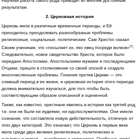
Научная работа такого рода приводит ко многим достойным
результатам.
2. Церковная история
Церковь жила в различные временные периоды, и Ей
приходилось преодолевать разнообразные проблемы:
религиозные, социальные, политические. Сам Христос сказал
[2]
Своим ученикам, что «посылает их, яко овец посреди волков»
.
Следовательно, новое свидетельство Христа, которое было
передано Апостолами, Апостольскими мужами и последующими
Отцами, пришло в столкновение со своей эпохой и создало
многочисленные проблемы. Гонения против Церкви — это
славный период в ее жизни, и церковная история этого периода
должна внимательно изучаться, для того чтобы быть
соответствующим образом описанной и оцененной.
Также, как известно, христиане явились в истории как третий род,
т.е. они не были ни иудеями, ни идолослужителями. Они имели
сознание, что составляли новую действительность, отличную от
этих двух категорий. Это означает, что Церковь в первые века
жила среди двух великих религиозных, политических и
культурных миров —иудейского и эллинского. Особенно, когда