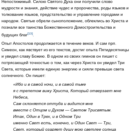
Непостижимый. Силою Святого Духа они получили слово
мудрости и знания, действие чудес и пророчества, роды языков и
толкование языков, предстательство и управление городами и
народом. Святые обрели сыноположение, облеклись во Христа и
познали все таинства Божественного Домостроительства и
[13]
будущих благ
.
Опыт Апостолов продолжается в течение веков. И сам прп.
Симеон, как явствует из его текстов, достиг опыта Пятидесятницы
и увидел славу Божию. В одном из своих гимнов он пишет с
потрясающей точностью о том, как через Христа он увидел Три
Света, которые имели единую энергию и сияли превыше света
солнечного. Он пишет:
«Ибо и в самой ночи, и в самой тьме
я с трепетом вижу Христа, Который отверзает мне
Небеса,
Сам склоняется оттуда и видится мне
вместе с Отцом и Духом — Светом Трисвятым.
Итак, Один в Трех, и в Одном Три
именно Свет есть, конечно, и Один Свет — Три,
Свет, который озаряет душу мою светлее солнца