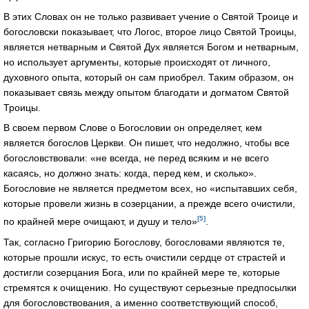
В этих Словах он не только развивает учение о Святой Троице и
богословски показывает, что Логос, второе лицо Святой Троицы,
является нетварным и Святой Дух является Богом и нетварным,
но использует аргументы, которые происходят от личного,
духовного опыта, который он сам приобрел. Таким образом, он
показывает связь между опытом благодати и догматом Святой
Троицы.
В своем первом Слове о Богословии он определяет, кем
является богослов Церкви. Он пишет, что недолжно, чтобы все
богословствовали: «не всегда, не перед всяким и не всего
касаясь, но должно знать: когда, перед кем, и сколько».
Богословие не является предметом всех, но «испытавших себя,
которые провели жизнь в созерцании, а прежде всего очистили,
[5]
по крайней мере очищают, и душу и тело»
.
Так, согласно Григорию Богослову, богословами являются те,
которые прошли искус, то есть очистили сердце от страстей и
достигли созерцания Бога, или по крайней мере те, которые
стремятся к очищению. Но существуют серьезные предпосылки
для богословствования, а именно соответствующий способ,