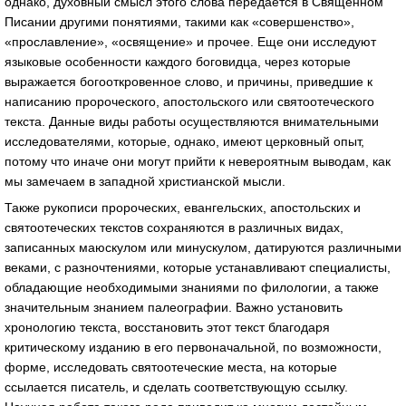
однако, духовный смысл этого слова передается в Священном
Писании другими понятиями, такими как «совершенство»,
«прославление», «освящение» и прочее. Еще они исследуют
языковые особенности каждого боговидца, через которые
выражается богооткровенное слово, и причины, приведшие к
написанию пророческого, апостольского или святоотеческого
текста. Данные виды работы осуществляются внимательными
исследователями, которые, однако, имеют церковный опыт,
потому что иначе они могут прийти к невероятным выводам, как
мы замечаем в западной христианской мысли.
Также рукописи пророческих, евангельских, апостольских и
святоотеческих текстов сохраняются в различных видах,
записанных маюскулом или минускулом, датируются различными
веками, с разночтениями, которые устанавливают специалисты,
обладающие необходимыми знаниями по филологии, а также
значительным знанием палеографии. Важно установить
хронологию текста, восстановить этот текст благодаря
критическому изданию в его первоначальной, по возможности,
форме, исследовать святоотеческие места, на которые
ссылается писатель, и сделать соответствующую ссылку.