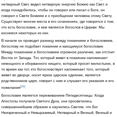
нетварный Свет, видел нетварную энергию Божию как Свет, и
когда понадобилось, чтобы он говорил или писал о Боге, он
говорил о Свете Божием и о приобщении человека этому Свету.
Существуют многие места в его сочинениях, где говорится о том,
что есть богословие, и кем является богослов в Церкви. Мы
коснемся некоторых из них.
В начале он проводит разницу между покаянием и богословием,
богослову не подобает покаяние и кающемуся богословие.
Между покаянием и богословием огромное различие, как отстоит
Восток от Запада. Тот, который живет в покаянии напоминает
немощного и оборванного нищего, который просит милостыню, в
то время как тот, кто богословствует напоминает того, который
живет во дворце, носит яркое царское одеяние, является
родственником царя, говорит с ним и слушает его указания и его
[12]
пожелания
.
Богословие является переживанием Пятидесятницы. Когда
Апостолы получили Святого Духа, они просветились
совершеннейшим образом и научились Светом, что Бог
Неизреченный и Невыразимый, Нетварный и Вечный, Вечный и