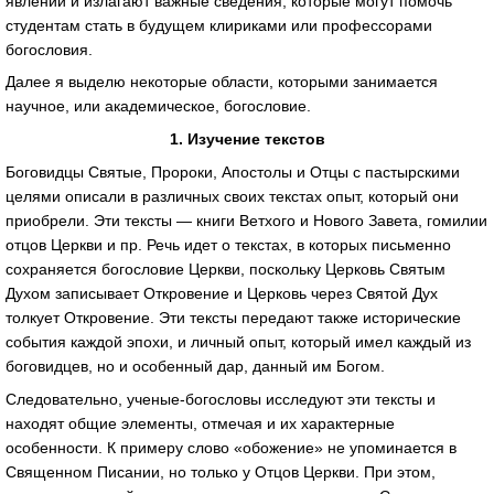
явлений и излагают важные сведения, которые могут помочь
студентам стать в будущем клириками или профессорами
богословия.
Далее я выделю некоторые области, которыми занимается
научное, или академическое, богословие.
1. Изучение текстов
Боговидцы Святые, Пророки, Апостолы и Отцы с пастырскими
целями описали в различных своих текстах опыт, который они
приобрели. Эти тексты — книги Ветхого и Нового Завета, гомилии
отцов Церкви и пр. Речь идет о текстах, в которых письменно
сохраняется богословие Церкви, поскольку Церковь Святым
Духом записывает Откровение и Церковь через Святой Дух
толкует Откровение. Эти тексты передают также исторические
события каждой эпохи, и личный опыт, который имел каждый из
боговидцев, но и особенный дар, данный им Богом.
Следовательно, ученые-богословы исследуют эти тексты и
находят общие элементы, отмечая и их характерные
особенности. К примеру слово «обожение» не упоминается в
Священном Писании, но только у Отцов Церкви. При этом,