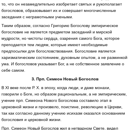
то, что он незамедлительно изобретает святых и рукополагает
богословов, образовывает их и совершает многочисленные
заседания с неграмотными учеными.
Таким образом, согласно Григорию Богослову эмпирическое
богословие не является предметом заседаний и мирской
мудрости, но чистоты сердца, озарения самого Бога, которое
преподается тем людям, которые имеют необходимые
предпосылки для богословствования. Богословие является
харизматическим состоянием, духовным опытом, а не разминкой
ума. И богословов указывает Бог, а не собственное заявление о
себе самом.
3. Прп. Симеон Новый Богослов
В XI веке после Р. Х. в эпоху, когда люди, и даже монахи,
говорили о Боге, но образом рациональным, а не эмпирическим,
учение прп. Симеона Нового Богослова составило этап в
церковной жизни и произвело, поистине, революцию в Церкви,
так как согласно данному учению исихазм оказался основанием
богословия и церковной жизни.
Прп. Симеон Новый Богослов жил в нетварном Свете, видел