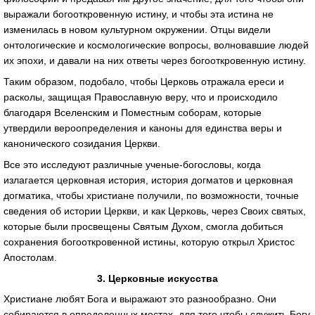
выражали богооткровенную истину, и чтобы эта истина не
изменилась в новом культурном окружении. Отцы видели
онтологические и космологические вопросы, волновавшие людей
их эпохи, и давали на них ответы через богооткровенную истину.
Таким образом, подобало, чтобы Церковь отражала ереси и
расколы, защищая Православную веру, что и происходило
благодаря Вселенским и Поместным соборам, которые
утвердили вероопределения и каноны для единства веры и
канонического созидания Церкви.
Все это исследуют различные ученые-богословы, когда
излагается церковная история, история догматов и церковная
догматика, чтобы христиане получили, по возможности, точные
сведения об истории Церкви, и как Церковь, через Своих святых,
которые были просвещены Святым Духом, смогла добиться
сохранения богооткровенной истины, которую открыл Христос
Апостолам.
3. Церковные искусства
Христиане любят Бога и выражают это разнообразно. Они
собираются в определенных местах, для того чтобы служить Богу