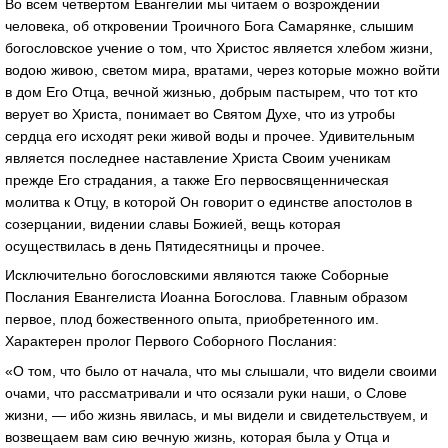
Во всем четвертом Евангелии мы читаем о возрождении
человека, об откровении Троичного Бога Самарянке, слышим
богословское учение о том, что Христос является хлебом жизни,
водою живою, светом мира, вратами, через которые можно войти
в дом Его Отца, вечной жизнью, добрым пастырем, что тот кто
верует во Христа, понимает во Святом Духе, что из утробы
сердца его исходят реки живой воды и прочее. Удивительным
является последнее наставление Христа Своим ученикам
прежде Его страдания, а также Его первосвященническая
молитва к Отцу, в которой Он говорит о единстве апостолов в
созерцании, видении славы Божией, вещь которая
осуществилась в день Пятидесятницы и прочее.
Исключительно богословскими являются также Соборные
Послания Евангелиста Иоанна Богослова. Главным образом
первое, плод божественного опыта, приобретенного им.
Характерен пролог Первого Соборного Послания:
«О том, что было от начала, что мы слышали, что видели своими
очами, что рассматривали и что осязали руки наши, о Слове
жизни, — ибо жизнь явилась, и мы видели и свидетельствуем, и
возвещаем вам сию вечную жизнь, которая была у Отца и