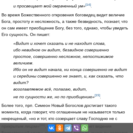
[14]
и просвещает мой омраченный ум»
.
Во время Божественного откровения боговидец видит величие
Бога, простоту и несложность, а также безвидность, познает, что
он сам имеет приобщение Богу, без того, однако, чтобы увидеть
Его сущность. Он пишет:
«Видит и хочет сказать и не находит слова,
ибо невидное он видит, безвидное совершенно
простое, совершенно несложное, непостижимое
величием.
Ибо он не видит начала, ни конца совершенно не видит
и середины совершенно не знает, и, как сказать, что
видит?
возглавляемое всё, полагаю, видит,
[15]
не по сущности же, но по приобщению»
.
Более того, прп. Симеон Новый Богослов достигает такого
момента, когда говорит, что оглашенным не называется только
некрещеный, «но и тот, кто созерцает славу Господню не с
[16]
прикрытым лицом»
, когда человек достигает видения
Божественной славы, он становится верным, иначе он является