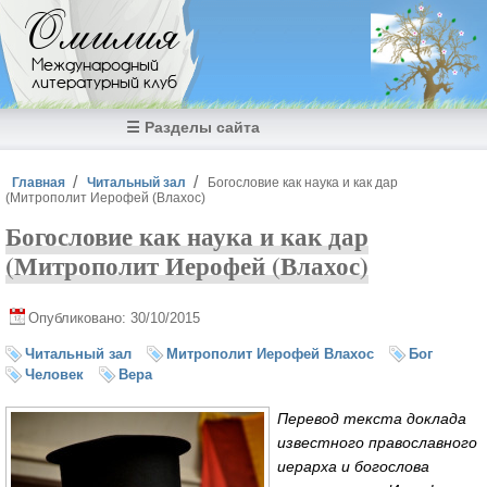
Перейти к основному содержанию
Омилия
Международный
литературный клуб
☰ Разделы сайта
Вы здесь
Главная
Читальный зал
Богословие как наука и как дар
(Митрополит Иерофей (Влахос)
Богословие как наука и как дар
(Митрополит Иерофей (Влахос)
Опубликовано: 30/10/2015
Читальный зал
Митрополит Иерофей Влахос
Бог
Человек
Вера
Перевод текста доклада
известного православного
иерарха и богослова