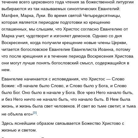
течение всего церковного года чтения за божественной литургии
выбираются из так называемых синоптических Евангелий:
Матфея, Марка, Луки. Во время святой Четыредесятницы,
которая является периодом подготовки ко крещению
оглашенных, мы слышим, что Христос согласно Евангелию от
Марка учит, чудотворит и изгоняет демонов. Однако со дня
Воскресения, когда получили крещение новые члены Церкви,
читается богословское Евангелие Евангелиста Иоанна, потому
что после крещения и в течение периода Воскресения Христова
они могут лучше понять богословский смысл, содержащийся в
нем.
Евангелие начинается с исповедания, что Христос — Слово
Божие: «В начале было Слово, и Слово было у Бога, и Слово
было Бог. Оно было в начале у Бога. Все чрез Него начало быть,
и без Него ничто не начало быть, что начало быть. В Нем была
жизнь, и жизнь была свет человеков. И свет во тьме светит, и тьма
[3]
не объяла его»
.
Здесь яснейшим образом связывается Божество Христово с
жизнью и светом.