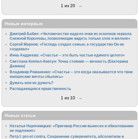
1 из 20
→
Новые интервью
Дмитрий Бабич: «Человечество надело очки из осколков зеркала
Снежной Королевы, позволяющие видеть только злое и мелкое»
Сергей Марнов: «Господь создал семью, а государство Он не
создавал»
Инна Андреева: «Счастье – это быть частью единого целого»
Светлана Коппел-Ковтун: Точка стояния — вечность (Екатерина
Демина)
Владимир Романенко: «Счастье – это когда оказывается что твои
юношеские мечты сбылись»
Думать или не думать?
Распадающаяся нравственность
1 из 10
→
Новые статьи
Наталья Нарочницкая: «Приговор России вынесен и обжалованию
не подлежит»
Петр I: pro et contra. Сохранение суверенитета, абсолютизм и