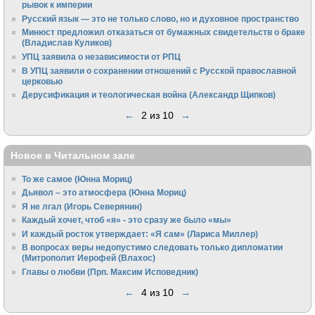
рывок к империи
Русский язык — это не только слово, но и духовное пространство
Минюст предложил отказаться от бумажных свидетельств о браке
(Владислав Куликов)
УПЦ заявила о независимости от РПЦ
В УПЦ заявили о сохранении отношений с Русской православной
церковью
Дерусификация и теологическая война (Александр Щипков)
←
2 из 10
→
Новое в Читальном зале
То же самое (Юнна Мориц)
Дьявол – это атмосфера (Юнна Мориц)
Я не лгал (Игорь Северянин)
Каждый хочет, чтоб «я» - это сразу же было «мы»
И каждый росток утверждает: «Я сам» (Лариса Миллер)
В вопросах веры недопустимо следовать только дипломатии
(Митрополит Иерофей (Влахос)
Главы о любви (Прп. Максим Исповедник)
←
4 из 10
→