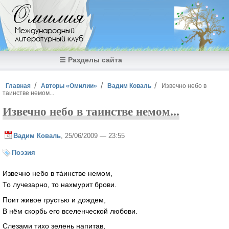
Перейти к основному содержанию
Омилия
Международный
литературный клуб
☰ Разделы сайта
Вы здесь
Главная
Авторы «Омилии»
Вадим Коваль
Извечно небо в
таинстве немом...
Извечно небо в таинстве немом...
Вадим Коваль
, 25/06/2009 — 23:55
Поэзия
Извечно небо в тáинстве немом,
То лучезарно, то нахмурит брови.
Поит живое грустью и дождем,
В нём скорбь его вселенческой любови.
Слезами тихо зелень напитав,