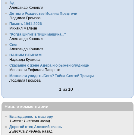
Ад
Александр Конопля
Детям о Рождестве Иоанна Предтечи
Людмила Громова
Память 1941-2026
Михаил Малеин
"Когда шипит в тиши машина..."
Александр Конопля
Снег
Александр Конопля
НАШИМ ВОИНАМ
Надежда Кушкова
Сказание о жене Адера и о рыжей блуднице
Монахиня Евфимия Пащенко
Можно ли увидеть Бога? Тайна Святой Троицы
Людмила Громова
1 из 10
→
Новые комментарии
Благодарность мастеру
1 месяц 1 неделя
назад
Дорогой отец Алексий, очень
2 месяца 2 недели
назад