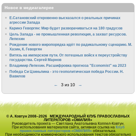
Новое в медиагалерее
Е.Сатановский откровенно высказался о реальных причинах
агрессии Запада
Каринэ Геворгян: Мир будет разворачиваться на 180 градусов
Цель Запада - не промышленная революция, а захват ресурсов.
Лепехин
Рождение нового миропорядка идёт по радикальному сценарию. М.
Хазин, К. Геворгян
Витязь на имперском пути. От потешных войск к переустройству
государства. Сергей Марнов
Владимир Лепехин. Расшифровка прогноза "Economist" на 2023
Победа Си Цзиньпина - это геополитическая победа России. Н.
Вавилов
←
3 из 10
→
© А. Ковтун 2008–2026 МЕЖДУНАРОДНЫЙ КЛУБ ПРАВОСЛАВНЫХ
ЛИТЕРАТОРОВ «ОМИЛИЯ»
Руководитель проекта — Светлана Анатольевна Коппел-Ковтун.
При использования материалов сайта, активная ссылка на
Клуб
православных литераторов «ОМИЛИЯ»
обязательна.
При необходимости коммерческого использования текстов обязательно