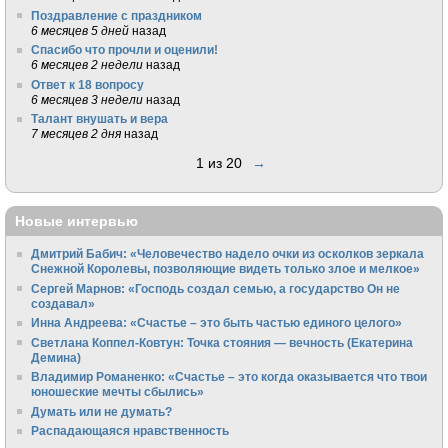
Поздравление с праздником
6 месяцев 5 дней
назад
Спасибо что прочли и оценили!
6 месяцев 2 недели
назад
Ответ к 18 вопросу
6 месяцев 3 недели
назад
Талант внушать и вера
7 месяцев 2 дня
назад
1 из 20
→
Новые интервью
Дмитрий Бабич: «Человечество надело очки из осколков зеркала
Снежной Королевы, позволяющие видеть только злое и мелкое»
Сергей Марнов: «Господь создал семью, а государство Он не
создавал»
Инна Андреева: «Счастье – это быть частью единого целого»
Светлана Коппел-Ковтун: Точка стояния — вечность (Екатерина
Демина)
Владимир Романенко: «Счастье – это когда оказывается что твои
юношеские мечты сбылись»
Думать или не думать?
Распадающаяся нравственность