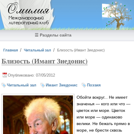
Перейти к основному содержанию
Омилия
Международный
литературный клуб
☰ Разделы сайта
Вы здесь
Главная
Читальный зал
Близость (Имант Зиедонис)
Близость (Имант Зиедонис)
Опубликовано: 07/05/2012
Читальный зал
Имант Зиедонис
Поэзия
Обойти вокруг... Не имеет
значенья — кого или что —
цветок или море. Цветок
или море — одинаково
велики. Не бежать прямо в
море, не брести сквозь