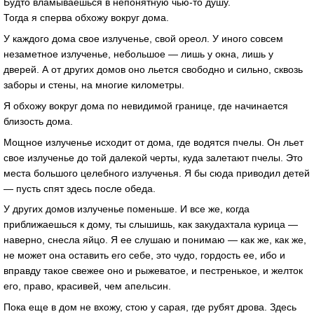
Будто вламываешься в непонятную чью-то душу.
Тогда я сперва обхожу вокруг дома.
У каждого дома свое излученье, свой ореол. У иного совсем
незаметное излученье, небольшое — лишь у окна, лишь у
дверей. А от других домов оно льется свободно и сильно, сквозь
заборы и стены, на многие километры.
Я обхожу вокруг дома по невидимой границе, где начинается
близость дома.
Мощное излученье исходит от дома, где водятся пчелы. Он льет
свое излученье до той далекой черты, куда залетают пчелы. Это
места большого целебного излученья. Я бы сюда приводил детей
— пусть спят здесь после обеда.
У других домов излученье поменьше. И все же, когда
приближаешься к дому, ты слышишь, как закудахтала курица —
наверно, снесла яйцо. Я ее слушаю и понимаю — как же, как же,
не может она оставить его себе, это чудо, гордость ее, ибо и
вправду такое свежее оно и рыжеватое, и пестренькое, и желток
его, право, красивей, чем апельсин.
Пока еще в дом не вхожу, стою у сарая, где рубят дрова. Здесь