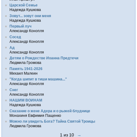
Царской Семье
Надежда Кушкова
Зовут... зовут они меня
Надежда Кушкова
Первый луч
Александр Конопля
Сосед
Александр Конопля
Ад
Александр Конопля
Детям о Рождестве Иоанна Предтечи
Людмила Громова
Память 1941-2026
Михаил Малеин
"Когда шипит в тиши машина..."
Александр Конопля
Снег
Александр Конопля
НАШИМ ВОИНАМ
Надежда Кушкова
Сказание о жене Адера и о рыжей блуднице
Монахиня Евфимия Пащенко
Можно ли увидеть Бога? Тайна Святой Троицы
Людмила Громова
1 из 10
→