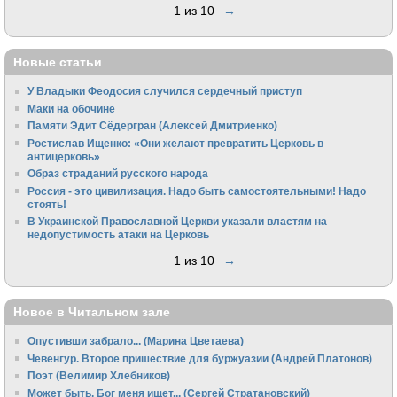
1 из 10
→
Новые статьи
У Владыки Феодосия случился сердечный приступ
Маки на обочине
Памяти Эдит Сёдергран (Алексей Дмитриенко)
Ростислав Ищенко: «Они желают превратить Церковь в
антицерковь»
Образ страданий русского народа
Россия - это цивилизация. Надо быть самостоятельными! Надо
стоять!
В Украинской Православной Церкви указали властям на
недопустимость атаки на Церковь
1 из 10
→
Новое в Читальном зале
Опустивши забрало... (Марина Цветаева)
Чевенгур. Второе пришествие для буржуазии (Андрей Платонов)
Поэт (Велимир Хлебников)
Может быть, Бог меня ищет... (Сергей Стратановский)