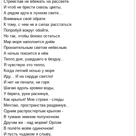
Стремглав не вбежать на рассвете.
И чтоб не брести сквозь цветы,
А рядом идти в лунном свете...
Вниманье своё обрати
К тому, с чем не в силах расстаться.
Попробуй вокруг обойти,
Но так, чтобы близко остаться.
Мир моря наполнится днём
Пронзительным светом небесным.
А ночью покоится в нём
Тепло дня, ушедшего в бездну...
Я чувствую это тепло,
Когда летней ночью у моря
Иду... И на сердце светло!
И нет ни печали, ни горя.
Шагаю вдоль кромки воды,
У берега, руки раскинув,
Как крылья! Мне строки - следы.
Мечтаю, пространства раздвинув...
Одним распростертым крылом -
В тумане земном полуночном.
Другим же - над морем! Орлом
В полёте моём одиночном!
И пусть чудаком я слыву,