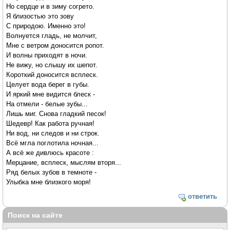
Но сердце и в зиму согрето.
Я близостью это зову
С природою. Именно это!
Волнуется гладь, не молчит,
Мне с ветром доносится ропот.
И волны приходят в ночи.
Не вижу, но слышу их шепот.
Короткий доносится всплеск.
Целует вода берег в губы.
И яркий мне видится блеск -
На отмели - белые зубы...
Лишь миг. Снова гладкий песок!
Шедевр! Как работа ручная!
Ни вод, ни следов и ни строк.
Всё мгла поглотила ночная...
А всё же дивлюсь красоте :
Мерцание, всплеск, мыслям вторя...
Ряд белых зубов в темноте -
Улыбка мне близкого моря!
ответить
Поиск на сайте