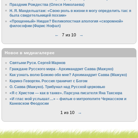
Праздник Рождества (Олеся Николаева)
Н. Я. Мандельштам: «Свою pоль в жизни я могу опpеделить так: я
была свидетельницей поэзии»
«Прощенный» Ницше? Великопостная апология «скоромной»
философии (Фарис Нофал)
←
7 из 10
→
Новое в медиагалерее
Святыни Руси. Сергей Марнов
Граждане Русского мира - Архимандрит Савва (Мажуко)
Как узнать волю Божию обо мне? Архимандрит Савва (Мажуко)
Каринэ Геворгян. Россия граничит с Богом
О. Савва (Мажуко). Трибунал над Русской церковью
«Я с Христом — как в танке». Парсуна писателя Яна Таксюра
«И глас мой услышат…» – фильм о митрополите Черкасском и
Каневском Феодосии
1 из 10
→