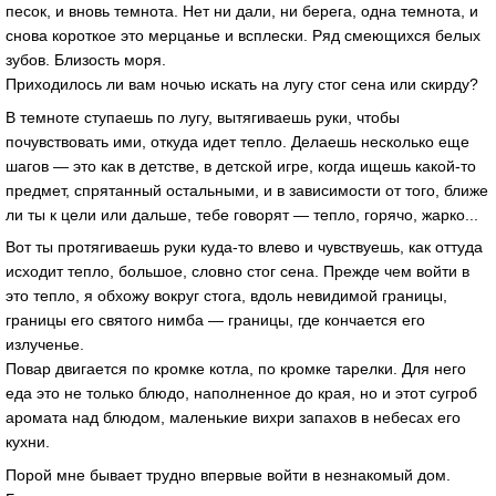
песок, и вновь темнота. Нет ни дали, ни берега, одна темнота, и
снова короткое это мерцанье и всплески. Ряд смеющихся белых
зубов. Близость моря.
Приходилось ли вам ночью искать на лугу стог сена или скирду?
В темноте ступаешь по лугу, вытягиваешь руки, чтобы
почувствовать ими, откуда идет тепло. Делаешь несколько еще
шагов — это как в детстве, в детской игре, когда ищешь какой-то
предмет, спрятанный остальными, и в зависимости от того, ближе
ли ты к цели или дальше, тебе говорят — тепло, горячо, жарко...
Вот ты протягиваешь руки куда-то влево и чувствуешь, как оттуда
исходит тепло, большое, словно стог сена. Прежде чем войти в
это тепло, я обхожу вокруг стога, вдоль невидимой границы,
границы его святого нимба — границы, где кончается его
излученье.
Повар двигается по кромке котла, по кромке тарелки. Для него
еда это не только блюдо, наполненное до края, но и этот сугроб
аромата над блюдом, маленькие вихри запахов в небесах его
кухни.
Порой мне бывает трудно впервые войти в незнакомый дом.