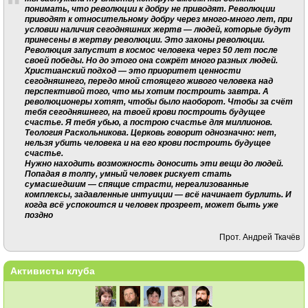
понимать, что революции к добру не приводят. Революции
приводят к относительному добру через много-много лет, при
условии наличия сегодняшних жертв — людей, которые будут
принесены в жертву революции. Это законы революции.
Революция запустит в космос человека через 50 лет после
своей победы. Но до этого она сожрёт много разных людей.
Христианский подход — это приоритет ценности
сегодняшнего, передо мной стоящего живого человека над
перспективой того, что мы хотим построить завтра. А
революционеры хотят, чтобы было наоборот. Чтобы за счёт
тебя сегодняшнего, на твоей крови построить будущее
счастье. Я тебя убью, а построю счастье для миллионов.
Теология Раскольникова. Церковь говорит однозначно: нет,
нельзя убить человека и на его крови построить будущее
счастье.
Нужно находить возможность доносить эти вещи до людей.
Попадая в толпу, умный человек рискует стать
сумасшедшим — спящие страсти, нереализованные
комплексы, задавленные интуиции — всё начинает бурлить. И
когда всё успокоится и человек прозреет, может быть уже
поздно
Прот. Андрей Ткачёв
Активисты клуба