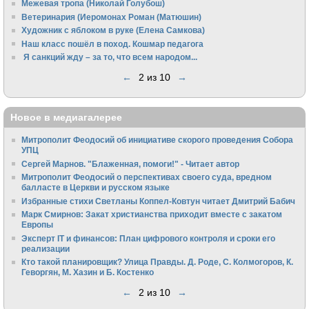
Межевая тропа (Николай Голубош)
Ветеринария (Иеромонах Роман (Матюшин)
Художник с яблоком в руке (Елена Самкова)
Наш класс пошёл в поход. Кошмар педагога
Я санкций жду – за то, что всем народом...
←
2 из 10
→
Новое в медиагалерее
Митрополит Феодосий об инициативе скорого проведения Собора
УПЦ
Сергей Марнов. "Блаженная, помоги!" - Читает автор
Митрополит Феодосий о перспективах своего суда, вредном
балласте в Церкви и русском языке
Избранные стихи Светланы Коппел-Ковтун читает Дмитрий Бабич
Марк Смирнов: Закат христианства приходит вместе с закатом
Европы
Эксперт IT и финансов: План цифрового контроля и сроки его
реализации
Кто такой планировщик? Улица Правды. Д. Роде, С. Колмогоров, К.
Геворгян, М. Хазин и Б. Костенко
←
2 из 10
→