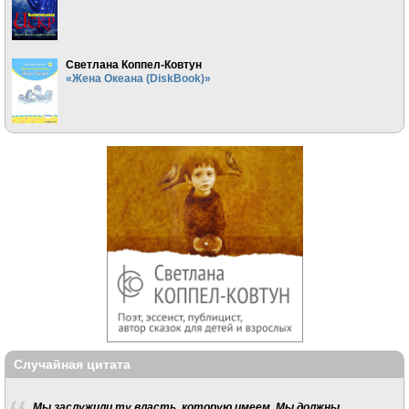
Светлана Коппел-Ковтун
«Жена Океана (DiskBook)»
Случайная цитата
Мы заслужили ту власть, которую имеем. Мы должны