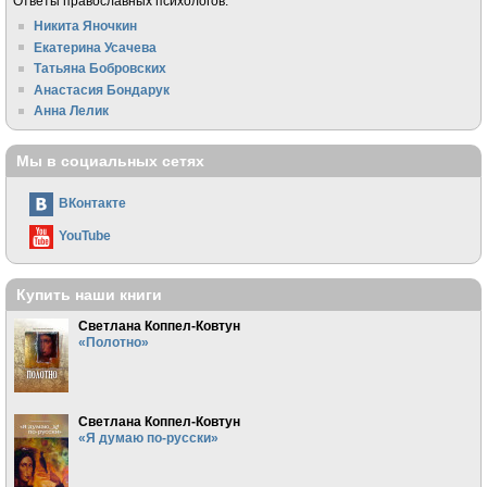
Ответы православных психологов:
Никита Яночкин
Екатерина Усачева
Татьяна Бобровских
Анастасия Бондарук
Анна Лелик
Мы в социальных сетях
ВКонтакте
YouTube
Купить наши книги
Светлана Коппел-Ковтун
«Полотно»
Светлана Коппел-Ковтун
«Я думаю по-русски»