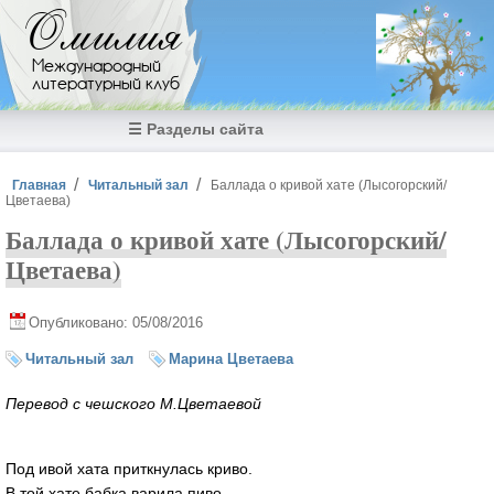
Перейти к основному содержанию
Омилия
Международный
литературный клуб
☰ Разделы сайта
Вы здесь
Главная
Читальный зал
Баллада о кривой хате (Лысогорский/
Цветаева)
Баллада о кривой хате (Лысогорский/
Цветаева)
Опубликовано: 05/08/2016
Читальный зал
Марина Цветаева
Перевод с чешского М.Цветаевой
Под ивой хата приткнулась криво.
В той хате бабка варила пиво.