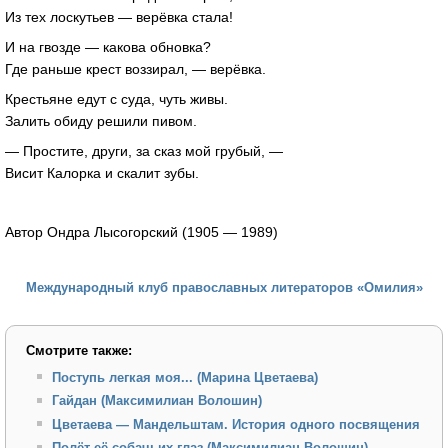
Из тех лоскутьев — верёвка стала!
И на гвозде — какова обновка?
Где раньше крест воззирал, — верёвка.
Крестьяне едут с суда, чуть живы.
Залить обиду решили пивом.
— Простите, други, за сказ мой грубый, —
Висит Калорка и скалит зубы.
Автор Ондра Лысогорский (1905 — 1989)
Международный клуб православных литераторов «Омилия»
Смотрите также:
Поступь легкая моя... (Марина Цветаева)
Гайдан (Максимилиан Волошин)
Цветаева — Мандельштам. История одного посвящения
Полёт её собачьих глаз (Максимилиан Волошин)