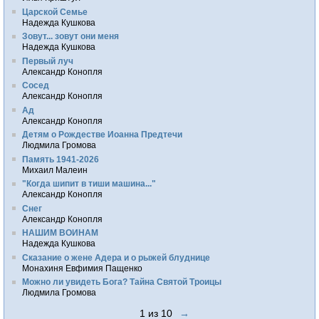
Царской Семье
Надежда Кушкова
Зовут... зовут они меня
Надежда Кушкова
Первый луч
Александр Конопля
Сосед
Александр Конопля
Ад
Александр Конопля
Детям о Рождестве Иоанна Предтечи
Людмила Громова
Память 1941-2026
Михаил Малеин
"Когда шипит в тиши машина..."
Александр Конопля
Снег
Александр Конопля
НАШИМ ВОИНАМ
Надежда Кушкова
Сказание о жене Адера и о рыжей блуднице
Монахиня Евфимия Пащенко
Можно ли увидеть Бога? Тайна Святой Троицы
Людмила Громова
1 из 10
→