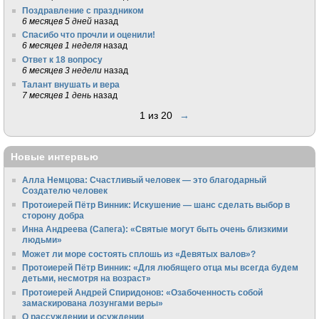
Поздравление с праздником
6 месяцев 5 дней
назад
Спасибо что прочли и оценили!
6 месяцев 1 неделя
назад
Ответ к 18 вопросу
6 месяцев 3 недели
назад
Талант внушать и вера
7 месяцев 1 день
назад
1 из 20
→
Новые интервью
Алла Немцова: Счастливый человек — это благодарный
Создателю человек
Протоиерей Пётр Винник: Искушение — шанс сделать выбор в
сторону добра
Инна Андреева (Сапега): «Святые могут быть очень близкими
людьми»
Может ли море состоять сплошь из «Девятых валов»?
Протоиерей Пётр Винник: «Для любящего отца мы всегда будем
детьми, несмотря на возраст»
Протоиерей Андрей Спиридонов: «Озабоченность собой
замаскирована лозунгами веры»
О рассуждении и осуждении