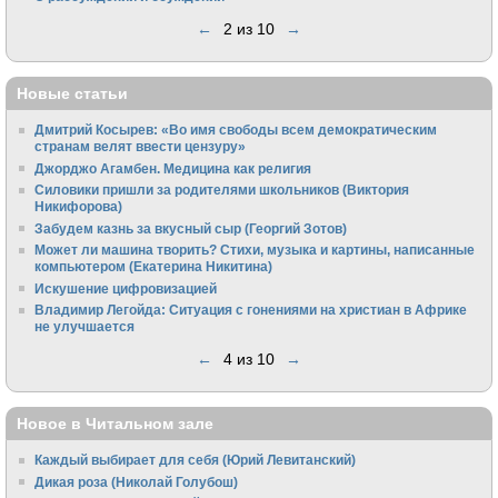
←
2 из 10
→
Новые статьи
Дмитрий Косырев: «Во имя свободы всем демократическим
странам велят ввести цензуру»
Джорджо Агамбен. Медицина как религия
Силовики пришли за родителями школьников (Виктория
Никифорова)
Забудем казнь за вкусный сыр (Георгий Зотов)
Может ли машина творить? Стихи, музыка и картины, написанные
компьютером (Екатерина Никитина)
Искушение цифровизацией
Владимир Легойда: Ситуация с гонениями на христиан в Африке
не улучшается
←
4 из 10
→
Новое в Читальном зале
Каждый выбирает для себя (Юрий Левитанский)
Дикая роза (Николай Голубош)