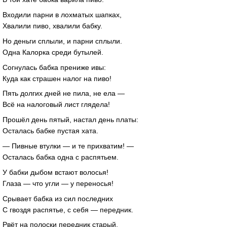
Входили парни в лохматых шапках,
Хвалили пиво, хвалили бабку.
Но деньги сплыли, и парни сплыли.
Одна Калорка среди бутылей.
Согнулась бабка прениже ивы:
Куда как страшен налог на пиво!
Пять долгих дней не пила, не ела —
Всё на налоговый лист глядела!
Прошёл день пятый, настал день платы:
Осталась бабке пустая хата.
— Пивные втулки — и те прихватим! —
Осталась бабка одна с распятьем.
У бабки дыбом встают волосья!
Глаза — что угли — у переносья!
Срывает бабка из сил последних
С гвоздя распятье, с себя — передник.
Рвёт на полоски передник старый,