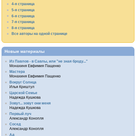
4-я страница
5-я страница
6-я страница
7-я страница
8-я страница
Все авторы на одной странице
Новые материалы
Из Павлов - в Савлы, или "не зная броду..."
Монахиня Евфимия Пащенко
Мастера
Монахиня Евфимия Пащенко
Вокруг Солнца
Илья Криштул
Царской Семье
Надежда Кушкова
Зовут... зовут они меня
Надежда Кушкова
Первый луч
Александр Конопля
Сосед
Александр Конопля
Ад