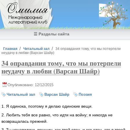
Перейти к основному содержанию
Омилия
Международный
литературный клуб
☰ Разделы сайта
Вы здесь
Главная
Читальный зал
34 оправдания тому, что мы потерпели
неудачу в любви (Варсан Шайр)
34 оправдания тому, что мы потерпели
неудачу в любви (Варсан Шайр)
Опубликовано: 12/12/2015
Читальный зал
Варсан Шайр
Поэзия
1. Я одинока, поэтому я делаю одинокие вещи.
2. Любить тебя все равно, что идти на войну; я никогда не
возвращалась прежней.
3. Ты ненавидишь женщин, как твой отец, и его отец, это в твоей