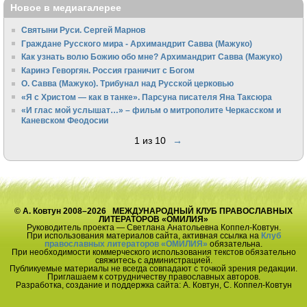
Новое в медиагалерее
Святыни Руси. Сергей Марнов
Граждане Русского мира - Архимандрит Савва (Мажуко)
Как узнать волю Божию обо мне? Архимандрит Савва (Мажуко)
Каринэ Геворгян. Россия граничит с Богом
О. Савва (Мажуко). Трибунал над Русской церковью
«Я с Христом — как в танке». Парсуна писателя Яна Таксюра
«И глас мой услышат…» – фильм о митрополите Черкасском и
Каневском Феодосии
1 из 10
→
© А. Ковтун 2008–2026 МЕЖДУНАРОДНЫЙ КЛУБ ПРАВОСЛАВНЫХ
ЛИТЕРАТОРОВ «ОМИЛИЯ»
Руководитель проекта — Светлана Анатольевна Коппел-Ковтун.
При использования материалов сайта, активная ссылка на
Клуб
православных литераторов «ОМИЛИЯ»
обязательна.
При необходимости коммерческого использования текстов обязательно
свяжитесь с администрацией.
Публикуемые материалы не всегда совпадают с точкой зрения редакции.
Приглашаем к сотрудничеству православных авторов.
Разработка, создание и поддержка сайта: А. Ковтун, С. Коппел-Ковтун