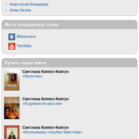
Анастасия Бондарук
Анна Лелик
Мы в социальных сетях
ВКонтакте
YouTube
Купить наши книги
Светлана Коппел-Ковтун
«Полотно»
Светлана Коппел-Ковтун
«Я думаю по-русски»
Светлана Коппел-Ковтун
«Ксеньюшка, голубка Христова»