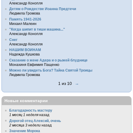
Александр Конопля
Детям о Рождестве Иоанна Предтечи
Людмила Громова
Память 1941-2026
Михаил Малеин
"Когда шипит в тиши машина..."
Александр Конопля
Снег
Александр Конопля
НАШИМ ВОИНАМ
Надежда Кушкова
Сказание о жене Адера и о рыжей блуднице
Монахиня Евфимия Пащенко
Можно ли увидеть Бога? Тайна Святой Троицы
Людмила Громова
1 из 10
→
Новые комментарии
Благодарность мастеру
1 месяц 1 неделя
назад
Дорогой отец Алексий, очень
2 месяца 3 недели
назад
Значение Морока