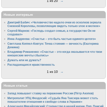
1 из 20
→
Новые интервью
Дмитрий Бабич: «Человечество надело очки из осколков зеркала
Снежной Королевы, позволяющие видеть только злое и мелкое»
Сергей Марнов: «Господь создал семью, а государство Он не
создавал»
Инна Андреева: «Счастье – это быть частью единого целого»
Светлана Коппел-Ковтун: Точка стояния — вечность (Екатерина
Демина)
Владимир Романенко: «Счастье – это когда оказывается что твои
юношеские мечты сбылись»
Думать или не думать?
Распадающаяся нравственность
1 из 10
→
Новые статьи
Запад повышает ставку на поражение России (Пётр Акопов)
Митрополит УПЦ Феодосий: «Судьба Яна Таксюра может стать
показателем отношения к свободе слова в Украине»
Алек­сандр Михайловский: Старчество в нашей жизни. Прп. Паисий