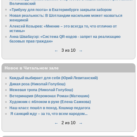
Величковский
«Трибуну для поэта» в Екатеринбурге закрыли забором
Новая реальность: В Шотландии насильник может назваться
женщиной
Алексей Козырев: «Мнение – это всегда то, что отлично от
истины»
Анна Швабауэр: «Система QR-кодов - запрет на реализацию
базовых прав граждан»
←
3 из 10
→
Новое в Читальном зале
Каждый выбирает для себя (Юрий Левитанский)
Дикая роза (Николай Голубош)
Межевая тропа (Николай Голубош)
Ветеринария (Иеромонах Роман (Матюшин)
Художник с яблоком в руке (Елена Самкова)
Наш класс пошёл в поход. Кошмар педагога
Я санкций жду – за то, что всем народом...
←
2 из 10
→