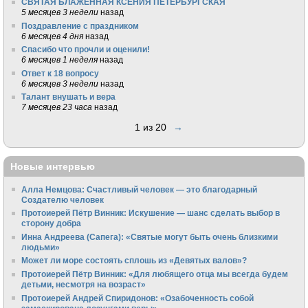
СВЯТАЯ БЛАЖЕННАЯ КСЕНИЯ ПЕТЕРБУРГСКАЯ
5 месяцев 3 недели
назад
Поздравление с праздником
6 месяцев 4 дня
назад
Спасибо что прочли и оценили!
6 месяцев 1 неделя
назад
Ответ к 18 вопросу
6 месяцев 3 недели
назад
Талант внушать и вера
7 месяцев 23 часа
назад
1 из 20
→
Новые интервью
Алла Немцова: Счастливый человек — это благодарный
Создателю человек
Протоиерей Пётр Винник: Искушение — шанс сделать выбор в
сторону добра
Инна Андреева (Сапега): «Святые могут быть очень близкими
людьми»
Может ли море состоять сплошь из «Девятых валов»?
Протоиерей Пётр Винник: «Для любящего отца мы всегда будем
детьми, несмотря на возраст»
Протоиерей Андрей Спиридонов: «Озабоченность собой