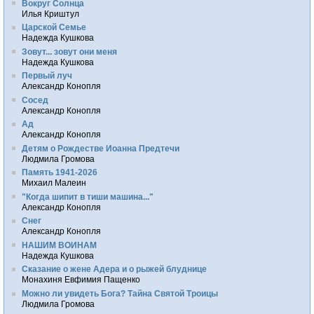
Вокруг Солнца
Илья Криштул
Царской Семье
Надежда Кушкова
Зовут... зовут они меня
Надежда Кушкова
Первый луч
Александр Конопля
Сосед
Александр Конопля
Ад
Александр Конопля
Детям о Рождестве Иоанна Предтечи
Людмила Громова
Память 1941-2026
Михаил Малеин
"Когда шипит в тиши машина..."
Александр Конопля
Снег
Александр Конопля
НАШИМ ВОИНАМ
Надежда Кушкова
Сказание о жене Адера и о рыжей блуднице
Монахиня Евфимия Пащенко
Можно ли увидеть Бога? Тайна Святой Троицы
Людмила Громова