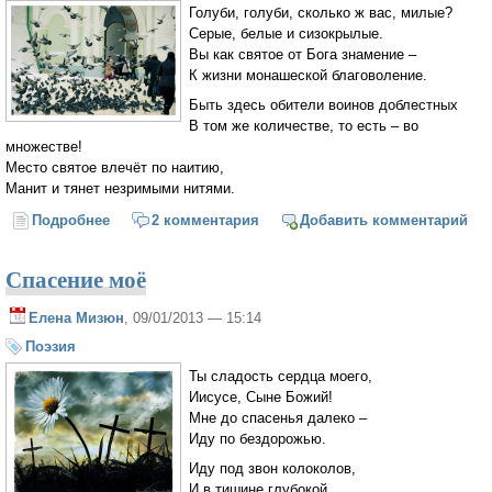
Голуби, голуби, сколько ж вас, милые?
Серые, белые и сизокрылые.
Вы как святое от Бога знамение –
К жизни монашеской благоволение.
Быть здесь обители воинов доблестных
В том же количестве, то есть – во
множестве!
Место святое влечёт по наитию,
Манит и тянет незримыми нитями.
Подробнее
о В Лавре
2 комментария
Добавить комментарий
Спасение моё
Елена Мизюн
, 09/01/2013 — 15:14
Поэзия
Ты сладость сердца моего,
Иисусе, Сыне Божий!
Мне до спасенья далеко –
Иду по бездорожью.
Иду под звон колоколов,
И в тишине глубокой.