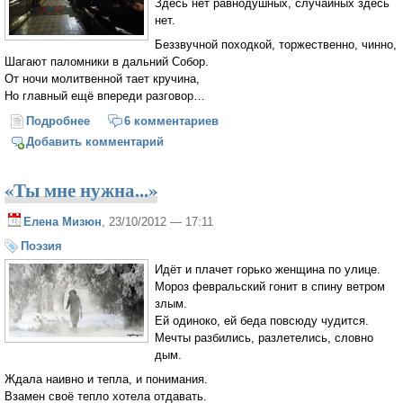
Здесь нет равнодушных, случайных здесь
нет.
Беззвучной походкой, торжественно, чинно,
Шагают паломники в дальний Собор.
От ночи молитвенной тает кручина,
Но главный ещё впереди разговор…
Подробнее
о На молебне
6 комментариев
Добавить комментарий
«Ты мне нужна...»
Елена Мизюн
, 23/10/2012 — 17:11
Поэзия
Идёт и плачет горько женщина по улице.
Мороз февральский гонит в спину ветром
злым.
Ей одиноко, ей беда повсюду чудится.
Мечты разбились, разлетелись, словно
дым.
Ждала наивно и тепла, и понимания.
Взамен своё тепло хотела отдавать.