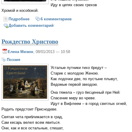
Иду в цепях своих грехов
Хромой и кособокой.
Подробнее
о Спасение моё
6 комментариев
Добавить комментарий
Рождество Христово
Елена Мизюн
, 08/01/2013 — 10:58
Поэзия
Усталые путники тихо бредут –
Старик с молодою Женою.
Как лодочки две, по пустыне плывут,
Ведомые первой звездою.
Она тяжела – груз бесценный при Ней:
Спасение миру во чреве.
Идут в Вифлеем – в город светлых огней,
Родить предстоит Приснодеве.
Святая чета приближается в град,
Сам кесарь велел всем явиться.
Они, как и все остальные, спешат,