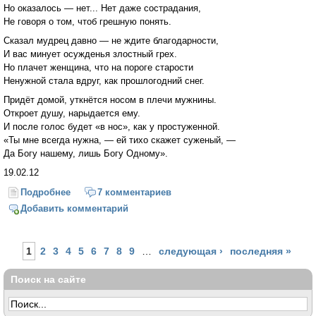
Но оказалось — нет... Нет даже сострадания,
Не говоря о том, чтоб грешную понять.
Сказал мудрец давно — не ждите благодарности,
И вас минует осужденья злостный грех.
Но плачет женщина, что на пороге старости
Ненужной стала вдруг, как прошлогодний снег.
Придёт домой, уткнётся носом в плечи мужнины.
Откроет душу, нарыдается ему.
И после голос будет «в нос», как у простуженной.
«Ты мне всегда нужна, — ей тихо скажет суженый, —
Да Богу нашему, лишь Богу Одному».
19.02.12
Подробнее
о «Ты мне нужна...»
7 комментариев
Добавить комментарий
Страницы
1
2
3
4
5
6
7
8
9
…
следующая ›
последняя »
Поиск на сайте