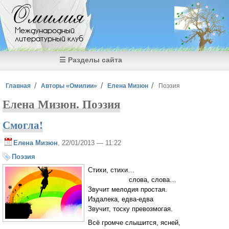
Перейти к основному содержанию
Омилия
Международный
литературный клуб
☰ Разделы сайта
Вы здесь
Главная
Авторы «Омилии»
Елена Мизюн
Поэзия
Елена Мизюн. Поэзия
Смогла!
Елена Мизюн
, 22/01/2013 — 11:22
Поэзия
Стихи, стихи…
слова, слова…
Звучит мелодия простая.
Издалека, едва-едва
Звучит, тоску превозмогая.
Всё громче слышится, ясней,