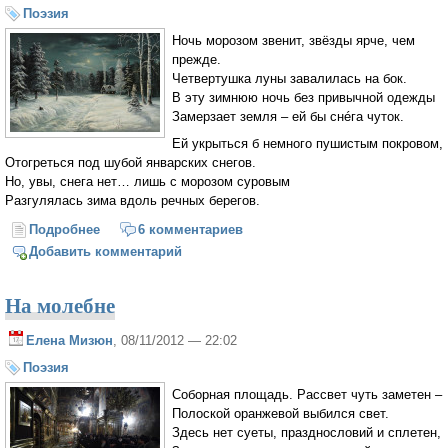
Поэзия
Ночь морозом звенит, звёзды ярче, чем
прежде.
Четвертушка луны завалилась на бок.
В эту зимнюю ночь без привычной одежды
Замерзает земля – ей бы снéга чуток.
Ей укрыться б немного пушистым покровом,
Отогреться под шубой январских снегов.
Но, увы, снега нет… лишь с морозом суровым
Разгулялась зима вдоль речных берегов.
Подробнее
о Ночь перед Рождеством
6 комментариев
Добавить комментарий
На молебне
Елена Мизюн
, 08/11/2012 — 22:02
Поэзия
Соборная площадь. Рассвет чуть заметен –
Полоской оранжевой выбился свет.
Здесь нет суеты, празднословий и сплетен,