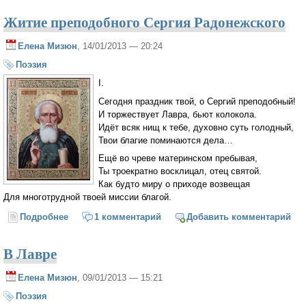
Житие преподобного Сергия Радонежского
Елена Мизюн
, 14/01/2013 — 20:24
Поэзия
I.
Сегодня праздник твой, о Сергий преподобный!
И торжествует Лавра, бьют колокола.
Идёт всяк нищ к тебе, духовно суть голодный,
Твои благие поминаются дела…
Ещё во чреве материнском пребывая,
Ты троекратно восклицал, отец святой.
Как будто миру о приходе возвещая
Для многотрудной твоей миссии благой.
Подробнее
о Житие преподобного Сергия Радонежского
1 комментарий
Добавить комментарий
В Лавре
Елена Мизюн
, 09/01/2013 — 15:21
Поэзия