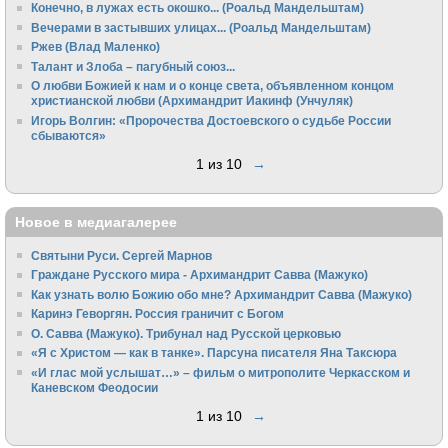
Конечно, в лужах есть окошко... (Роальд Мандельштам)
Вечерами в застывших улицах... (Роальд Мандельштам)
Ржев (Влад Маленко)
Талант и Злоба – пагубный союз...
О любви Божией к нам и о конце света, объявленном концом
христианской любви (Архимандрит Иакинф (Унчуляк)
Игорь Волгин: «Пророчества Достоевского о судьбе России
сбываются»
1 из 10
→
Новое в медиагалерее
Святыни Руси. Сергей Марнов
Граждане Русского мира - Архимандрит Савва (Мажуко)
Как узнать волю Божию обо мне? Архимандрит Савва (Мажуко)
Каринэ Геворгян. Россия граничит с Богом
О. Савва (Мажуко). Трибунал над Русской церковью
«Я с Христом — как в танке». Парсуна писателя Яна Таксюра
«И глас мой услышат…» – фильм о митрополите Черкасском и
Каневском Феодосии
1 из 10
→