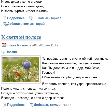
И вот, душа уже не в силах
Сопротивляться свету дней,
И кровь бурлит, играет в жилах.
Подробнее
о Смогла!
10 комментариев
Добавить комментарий
К светлой полосе
Елена Мизюн
, 22/01/2013 — 11:19
Поэзия
Ты ведёшь меня по жизни лёгкой поступью,
Как цветок нежнейший, пестуешь меня.
Как Ты добр ко мне и щедр, мой Отче,
Господи!
Облегчаешь скорби, душу мне храня.
Вот опять пришло, как утро, просветление.
Пелена упала с ясных, чистых глаз.
Позади – потоки слёз, души затмение,
Впереди – созвездье слов и добрых фраз.
Подробнее
о К светлой полосе
Добавить комментарий