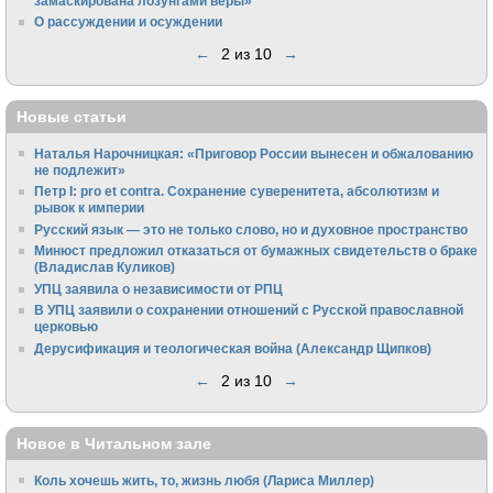
замаскирована лозунгами веры»
О рассуждении и осуждении
←
2 из 10
→
Новые статьи
Наталья Нарочницкая: «Приговор России вынесен и обжалованию
не подлежит»
Петр I: pro et contra. Сохранение суверенитета, абсолютизм и
рывок к империи
Русский язык — это не только слово, но и духовное пространство
Минюст предложил отказаться от бумажных свидетельств о браке
(Владислав Куликов)
УПЦ заявила о независимости от РПЦ
В УПЦ заявили о сохранении отношений с Русской православной
церковью
Дерусификация и теологическая война (Александр Щипков)
←
2 из 10
→
Новое в Читальном зале
Коль хочешь жить, то, жизнь любя (Лариса Миллер)