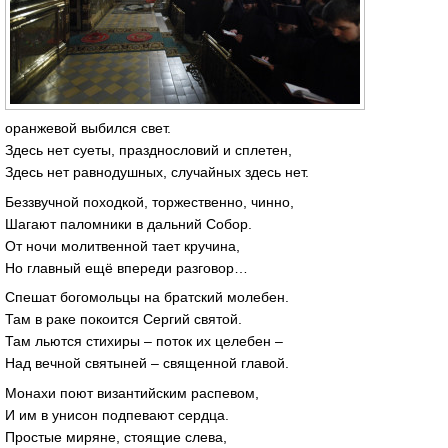
оранжевой выбился свет.
Здесь нет суеты, празднословий и сплетен,
Здесь нет равнодушных, случайных здесь нет.
Беззвучной походкой, торжественно, чинно,
Шагают паломники в дальний Собор.
От ночи молитвенной тает кручина,
Но главный ещё впереди разговор…
Спешат богомольцы на братский молебен.
Там в раке покоится Сергий святой.
Там льются стихиры – поток их целебен –
Над вечной святыней – священной главой.
Монахи поют византийским распевом,
И им в унисон подпевают сердца.
Простые миряне, стоящие слева,