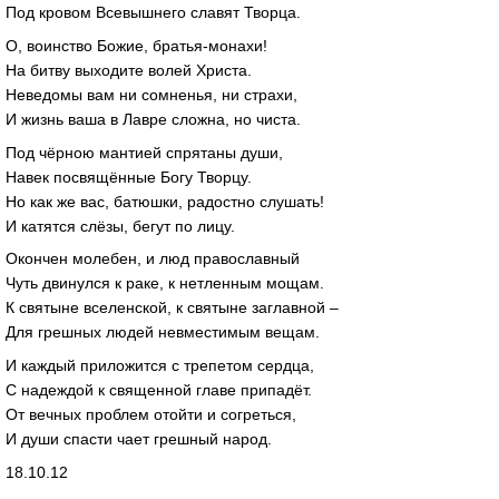
Под кровом Всевышнего славят Творца.
О, воинство Божие, братья-монахи!
На битву выходите волей Христа.
Неведомы вам ни сомненья, ни страхи,
И жизнь ваша в Лавре сложна, но чиста.
Под чёрною мантией спрятаны души,
Навек посвящённые Богу Творцу.
Но как же вас, батюшки, радостно слушать!
И катятся слёзы, бегут по лицу.
Окончен молебен, и люд православный
Чуть двинулся к раке, к нетленным мощам.
К святыне вселенской, к святыне заглавной –
Для грешных людей невместимым вещам.
И каждый приложится с трепетом сердца,
С надеждой к священной главе припадёт.
От вечных проблем отойти и согреться,
И души спасти чает грешный народ.
18.10.12