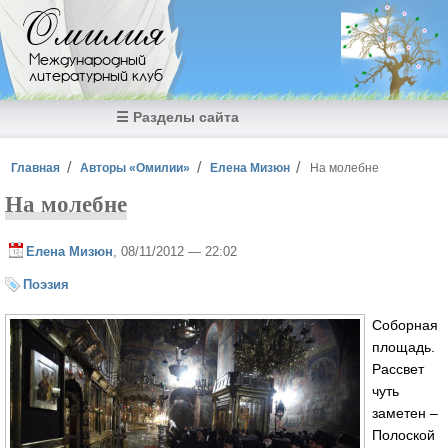
Перейти к основному содержанию
Омилия
Международный
литературный клуб
☰ Разделы сайта
Вы здесь
Главная
Авторы «Омилии»
Елена Мизюн
На молебне
На молебне
Елена Мизюн
, 08/11/2012 — 22:02
Поэзия
Соборная
площадь.
Рассвет
чуть
заметен –
Полоской