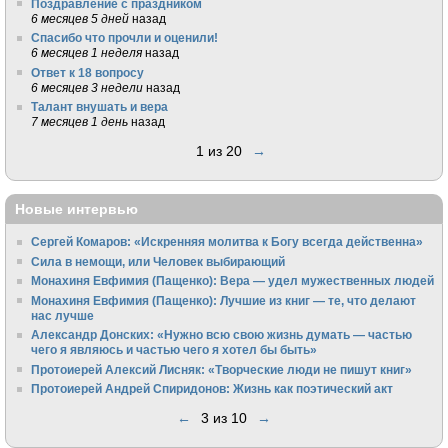
Поздравление с праздником
6 месяцев 5 дней
назад
Спасибо что прочли и оценили!
6 месяцев 1 неделя
назад
Ответ к 18 вопросу
6 месяцев 3 недели
назад
Талант внушать и вера
7 месяцев 1 день
назад
1 из 20
→
Новые интервью
Сергей Комаров: «Искренняя молитва к Богу всегда действенна»
Сила в немощи, или Человек выбирающий
Монахиня Евфимия (Пащенко): Вера — удел мужественных людей
Монахиня Евфимия (Пащенко): Лучшие из книг — те, что делают
нас лучше
Александр Донских: «Нужно всю свою жизнь думать — частью
чего я являюсь и частью чего я хотел бы быть»
Протоиерей Алексий Лисняк: «Творческие люди не пишут книг»
Протоиерей Андрей Спиридонов: Жизнь как поэтический акт
←
3 из 10
→