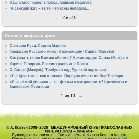
Наш класс пошёл в поход. Кошмар педагога
Я санкций жду – за то, что всем народом...
←
2 из 10
→
Новое в медиагалерее
Святыни Руси. Сергей Марнов
Граждане Русского мира - Архимандрит Савва (Мажуко)
Как узнать волю Божию обо мне? Архимандрит Савва (Мажуко)
Каринэ Геворгян. Россия граничит с Богом
О. Савва (Мажуко). Трибунал над Русской церковью
«Я с Христом — как в танке». Парсуна писателя Яна Таксюра
«И глас мой услышат…» – фильм о митрополите Черкасском и
Каневском Феодосии
1 из 10
→
© А. Ковтун 2008–2026 МЕЖДУНАРОДНЫЙ КЛУБ ПРАВОСЛАВНЫХ
ЛИТЕРАТОРОВ «ОМИЛИЯ»
Руководитель проекта — Светлана Анатольевна Коппел-Ковтун.
При использования материалов сайта, активная ссылка на
Клуб