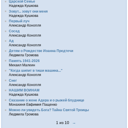
Царской Семье
Надежда Кушкова
Зовут... зовут они меня
Надежда Кушкова
Первый луч
Александр Конопля
Сосед
Александр Конопля
Ад
Александр Конопля
Детям о Рождестве Иоанна Предтечи
Людмила Громова
Память 1941-2026
Михаил Малеин
"Когда шипит в тиши машина..."
Александр Конопля
Снег
Александр Конопля
НАШИМ ВОИНАМ
Надежда Кушкова
Сказание о жене Адера и о рыжей блуднице
Монахиня Евфимия Пащенко
Можно ли увидеть Бога? Тайна Святой Троицы
Людмила Громова
1 из 10
→