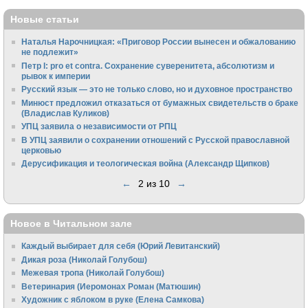
Новые статьи
Наталья Нарочницкая: «Приговор России вынесен и обжалованию
не подлежит»
Петр I: pro et contra. Сохранение суверенитета, абсолютизм и
рывок к империи
Русский язык — это не только слово, но и духовное пространство
Минюст предложил отказаться от бумажных свидетельств о браке
(Владислав Куликов)
УПЦ заявила о независимости от РПЦ
В УПЦ заявили о сохранении отношений с Русской православной
церковью
Дерусификация и теологическая война (Александр Щипков)
←
2 из 10
→
Новое в Читальном зале
Каждый выбирает для себя (Юрий Левитанский)
Дикая роза (Николай Голубош)
Межевая тропа (Николай Голубош)
Ветеринария (Иеромонах Роман (Матюшин)
Художник с яблоком в руке (Елена Самкова)