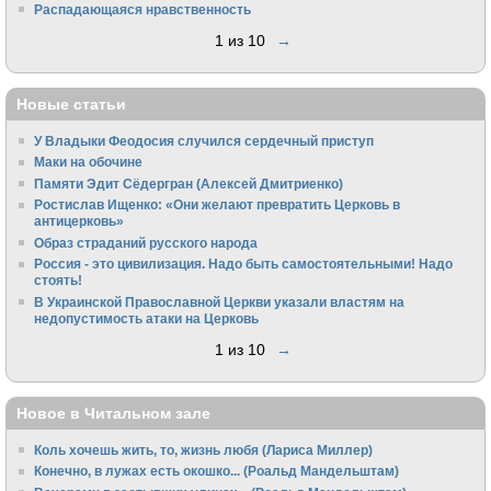
Распадающаяся нравственность
1 из 10
→
Новые статьи
У Владыки Феодосия случился сердечный приступ
Маки на обочине
Памяти Эдит Сёдергран (Алексей Дмитриенко)
Ростислав Ищенко: «Они желают превратить Церковь в
антицерковь»
Образ страданий русского народа
Россия - это цивилизация. Надо быть самостоятельными! Надо
стоять!
В Украинской Православной Церкви указали властям на
недопустимость атаки на Церковь
1 из 10
→
Новое в Читальном зале
Коль хочешь жить, то, жизнь любя (Лариса Миллер)
Конечно, в лужах есть окошко... (Роальд Мандельштам)