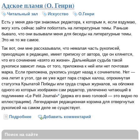
Адское пламя (О. Генри)
Читальный зал
Искусство
О.Генри
Есть у меня два-три знакомых редактора, к которым я, если вздумаю,
могу хоть сейчас зайти поболтать на литературные темы. Раньше
бывало, что они вызывали меня для беседы на литературные темы.
Это не то же самое.
Так вот, они мне рассказывали, что немалая часть рукописей,
приходящих в редакцию, имеет приписку от автора, где он клянется,
что его сочинение «взято из жизни». Дальнейшая судьба такой
рукописи зависит лишь от того, приложена к ней или нет почтовая
марка. Если приложена, рукопись уходит назад к сочинителю. Нет —
она летит в угол, где ее уже ждет пара старых калош, опрокинутая
статуэтка Крылатой Победы или груда старых журналов, на обложке
одного из которых изображен сам редактор, увлеченно читающий в
подлиннике «Le Petit Journal»
*
(держа его вниз головой — это видно по
иллюстрациям). Легендарная редакционная корзина для отвергнутых
рукописей на самом деле не существует.
Подробнее
о Адское пламя (О. Генри)
Добавить комментарий
Поиск на сайте