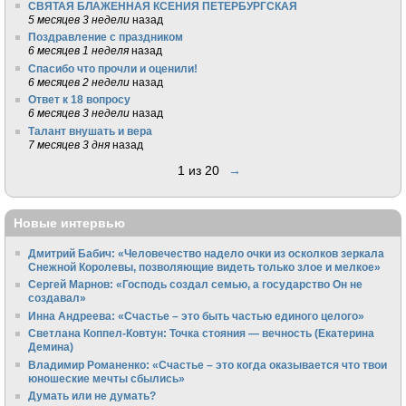
СВЯТАЯ БЛАЖЕННАЯ КСЕНИЯ ПЕТЕРБУРГСКАЯ
5 месяцев 3 недели
назад
Поздравление с праздником
6 месяцев 1 неделя
назад
Спасибо что прочли и оценили!
6 месяцев 2 недели
назад
Ответ к 18 вопросу
6 месяцев 3 недели
назад
Талант внушать и вера
7 месяцев 3 дня
назад
1 из 20
→
Новые интервью
Дмитрий Бабич: «Человечество надело очки из осколков зеркала
Снежной Королевы, позволяющие видеть только злое и мелкое»
Сергей Марнов: «Господь создал семью, а государство Он не
создавал»
Инна Андреева: «Счастье – это быть частью единого целого»
Светлана Коппел-Ковтун: Точка стояния — вечность (Екатерина
Демина)
Владимир Романенко: «Счастье – это когда оказывается что твои
юношеские мечты сбылись»
Думать или не думать?