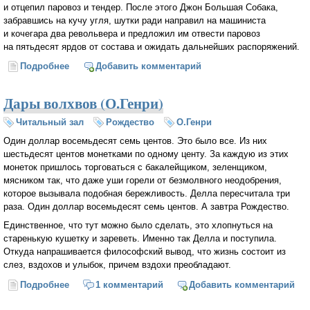
и отцепил паровоз и тендер. После этого Джон Большая Собака,
забравшись на кучу угля, шутки ради направил на машиниста
и кочегара два револьвера и предложил им отвести паровоз
на пятьдесят ярдов от состава и ожидать дальнейших распоряжений.
Подробнее
о Дороги, которые мы выбираем (О.Генри)
Добавить комментарий
Дары волхвов (О.Генри)
Читальный зал
Рождество
О.Генри
Один доллар восемьдесят семь центов. Это было все. Из них
шестьдесят центов монетками по одному центу. За каждую из этих
монеток пришлось торговаться с бакалейщиком, зеленщиком,
мясником так, что даже уши горели от безмолвного неодобрения,
которое вызывала подобная бережливость. Делла пересчитала три
раза. Один доллар восемьдесят семь центов. А завтра Рождество.
Единственное, что тут можно было сделать, это хлопнуться на
старенькую кушетку и зареветь. Именно так Делла и поступила.
Откуда напрашивается философский вывод, что жизнь состоит из
слез, вздохов и улыбок, причем вздохи преобладают.
Подробнее
о Дары волхвов (О.Генри)
1 комментарий
Добавить комментарий