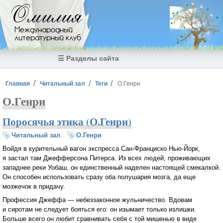
Перейти к основному содержанию
Омилия
Международный
литературный клуб
☰ Разделы сайта
Вы здесь
Главная
Читальный зал
Теги
О.Генри
О.Генри
Поросячья этика (О.Генри)
Читальный зал
О.Генри
Войдя в курительный вагон экспресса Сан-Франциско Нью-Йорк,
я застал там Джефферсона Питерса. Из всех людей, проживающих
западнее реки Уобаш, он единственный наделен настоящей смекалкой.
Он способен использовать сразу оба полушария мозга, да еще
мозжечок в придачу.
Профессия Джеффа — небеззаконное жульничество. Вдовам
и сиротам не следует бояться его: он изымает только излишки.
Больше всего он любит сравнивать себя с той мишенью в виде