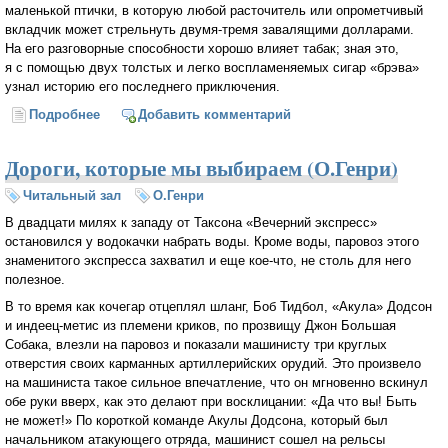
маленькой птички, в которую любой расточитель или опрометчивый
вкладчик может стрельнуть двумя-тремя завалящими долларами.
На его разговорные способности хорошо влияет табак; зная это,
я с помощью двух толстых и легко воспламеняемых сигар «брэва»
узнал историю его последнего приключения.
Подробнее
о Поросячья этика (О.Генри)
Добавить комментарий
Дороги, которые мы выбираем (О.Генри)
Читальный зал
О.Генри
В двадцати милях к западу от Таксона «Вечерний экспресс»
остановился у водокачки набрать воды. Кроме воды, паровоз этого
знаменитого экспресса захватил и еще кое-что, не столь для него
полезное.
В то время как кочегар отцеплял шланг, Боб Тидбол, «Акула» Додсон
и индеец-метис из племени криков, по прозвищу Джон Большая
Собака, влезли на паровоз и показали машинисту три круглых
отверстия своих карманных артиллерийских орудий. Это произвело
на машиниста такое сильное впечатление, что он мгновенно вскинул
обе руки вверх, как это делают при восклицании: «Да что вы! Быть
не может!» По короткой команде Акулы Додсона, который был
начальником атакующего отряда, машинист сошел на рельсы