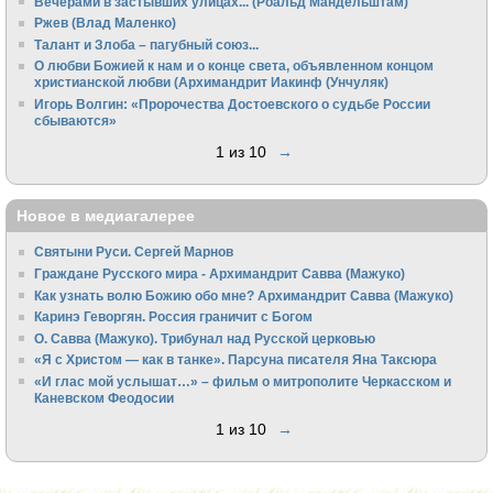
Вечерами в застывших улицах... (Роальд Мандельштам)
Ржев (Влад Маленко)
Талант и Злоба – пагубный союз...
О любви Божией к нам и о конце света, объявленном концом
христианской любви (Архимандрит Иакинф (Унчуляк)
Игорь Волгин: «Пророчества Достоевского о судьбе России
сбываются»
1 из 10
→
Новое в медиагалерее
Святыни Руси. Сергей Марнов
Граждане Русского мира - Архимандрит Савва (Мажуко)
Как узнать волю Божию обо мне? Архимандрит Савва (Мажуко)
Каринэ Геворгян. Россия граничит с Богом
О. Савва (Мажуко). Трибунал над Русской церковью
«Я с Христом — как в танке». Парсуна писателя Яна Таксюра
«И глас мой услышат…» – фильм о митрополите Черкасском и
Каневском Феодосии
1 из 10
→