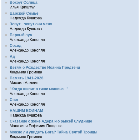
Вокруг Солнца
Илья Криштул
Царской Семье
Надежда Кушкова
Зовут... зовут они меня
Надежда Кушкова
Первый луч
Александр Конопля
Сосед
Александр Конопля
Ад
Александр Конопля
Детям о Рождестве Иоанна Предтечи
Людмила Громова
Память 1941-2026
Михаил Малеин
"Когда шипит в тиши машина..."
Александр Конопля
Снег
Александр Конопля
НАШИМ ВОИНАМ
Надежда Кушкова
Сказание о жене Адера и о рыжей блуднице
Монахиня Евфимия Пащенко
Можно ли увидеть Бога? Тайна Святой Троицы
Людмила Громова