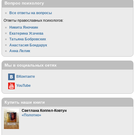
Вопрос психологу
Все ответы на вопросы
Ответы православных психологов:
Никита Яночкин
Екатерина Усачева
Татьяна Бобровских
Анастасия Бондарук
Анна Лелик
Мы в социальных сетях
ВКонтакте
YouTube
Купить наши книги
Светлана Коппел-Ковтун
«Полотно»