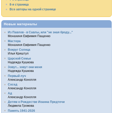
8-я страница
Все авторы на одной странице
Новые материалы
Из Павлов - в Савлы, или "не зная броду..."
Монахиня Евфимия Пащенко
Мастера
Монахиня Евфимия Пащенко
Вокруг Солнца
Илья Криштул
Царской Семье
Надежда Кушкова
Зовут... зовут они меня
Надежда Кушкова
Первый луч
Александр Конопля
Сосед
Александр Конопля
Ад
Александр Конопля
Детям о Рождестве Иоанна Предтечи
Людмила Громова
Память 1941-2026