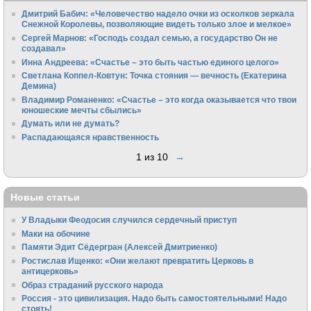
Дмитрий Бабич: «Человечество надело очки из осколков зеркала
Снежной Королевы, позволяющие видеть только злое и мелкое»
Сергей Марнов: «Господь создал семью, а государство Он не
создавал»
Инна Андреева: «Счастье – это быть частью единого целого»
Светлана Коппел-Ковтун: Точка стояния — вечность (Екатерина
Демина)
Владимир Романенко: «Счастье – это когда оказывается что твои
юношеские мечты сбылись»
Думать или не думать?
Распадающаяся нравственность
1 из 10
→
Новые статьи
У Владыки Феодосия случился сердечный приступ
Маки на обочине
Памяти Эдит Сёдергран (Алексей Дмитриенко)
Ростислав Ищенко: «Они желают превратить Церковь в
антицерковь»
Образ страданий русского народа
Россия - это цивилизация. Надо быть самостоятельными! Надо
стоять!