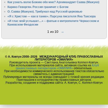
Как узнать волю Божию обо мне? Архимандрит Савва (Мажуко)
Каринэ Геворгян. Россия граничит с Богом
О. Савва (Мажуко). Трибунал над Русской церковью
«Я с Христом — как в танке». Парсуна писателя Яна Таксюра
«И глас мой услышат…» – фильм о митрополите Черкасском и
Каневском Феодосии
1 из 10
→
© А. Ковтун 2008–2026 МЕЖДУНАРОДНЫЙ КЛУБ ПРАВОСЛАВНЫХ
ЛИТЕРАТОРОВ «ОМИЛИЯ»
Руководитель проекта — Светлана Анатольевна Коппел-Ковтун.
При использования материалов сайта, активная ссылка на
Клуб
православных литераторов «ОМИЛИЯ»
обязательна.
При необходимости коммерческого использования текстов обязательно
свяжитесь с администрацией.
Публикуемые материалы не всегда совпадают с точкой зрения редакции.
Приглашаем к сотрудничеству православных авторов.
Разработка, создание и поддержка сайта: А. Ковтун, С. Коппел-Ковтун