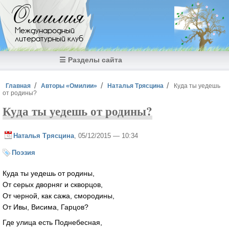
Перейти к основному содержанию
Омилия
Международный
литературный клуб
☰ Разделы сайта
Вы здесь
Главная
Авторы «Омилии»
Наталья Трясцина
Куда ты уедешь
от родины?
Куда ты уедешь от родины?
Наталья Трясцина
, 05/12/2015 — 10:34
Поэзия
Куда ты уедешь от родины,
От серых дворняг и скворцов,
От черной, как сажа, смородины,
От Ивы, Висима, Гарцов?
Где улица есть Поднебесная,