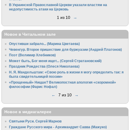
В Украинской Православной Церкви указали властям на
недопустимость атаки на Церковь
1 из 10
→
Новое в Читальном зале
Опустивши забрало... (Марина Цветаева)
Чевенгур. Второе пришествие для буржуазии (Андрей Платонов)
Поэт (Велимир Хлебников)
Может быть, Бог меня ищет... (Сергей Стратановский)
Праздник Рождества (Олеся Николаева)
Н. Я. Мандельштам: «Свою pоль в жизни я могу опpеделить так: я
была свидетельницей поэзии»
«Прощенный» Ницше? Великопостная апология «скоромной»
философии (Фарис Нофал)
←
7 из 10
→
Новое в медиагалерее
Святыни Руси. Сергей Марнов
Граждане Русского мира - Архимандрит Савва (Мажуко)