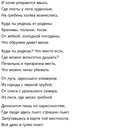
И холм упирается ввысь.
Где пихты у лога чудесные,
На гребень холма вознеслись.
Куда ты уедешь от родины:
Крапивы, полыни, тоски.
От зябкой, холодной погодины,
Что обручем давит виски.
Куда ты уедешь? Что место есть,
Где можно вольготно дышать?
Печальна и призрачна весть,
Что можно легко убежать
От луга, заросшего клевером,
Из города с черной трубой,
От снега с уральского севера,
Из леса, где запах грибной
Доносится лишь по окрестностям,
Где люди здесь пьют, страшно пьют,
Запутавшись в карте той местности,
Всё дико и гулко поют: