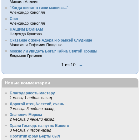
Михаил Малеин
"Когда шипит в тиши машина..."
Александр Конопля
Снег
Александр Конопля
НАШИМ ВОИНАМ
Надежда Кушкова
Сказание о жене Адера и о рыжей блуднице
Монахиня Евфимия Пащенко
Можно ли увидеть Бога? Тайна Святой Троицы
Людмила Громова
1 из 10
→
Новые комментарии
Благодарность мастеру
1 месяц 1 неделя
назад
Дорогой отец Алексий, очень
2 месяца 3 недели
назад
Значение Морока
2 месяца 3 недели
назад
Храни Господь на путях Вашего
3 месяца 7 часов
назад
Протитип фрау Берты был