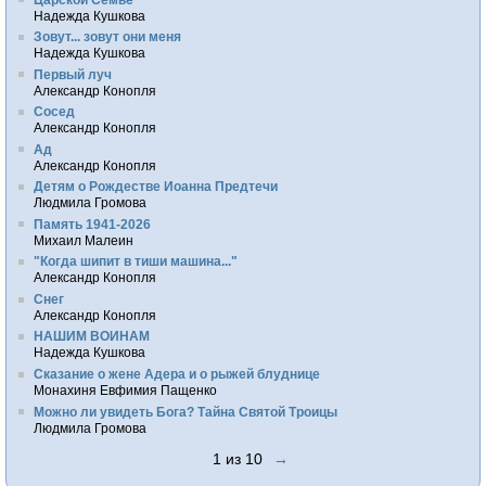
Надежда Кушкова
Зовут... зовут они меня
Надежда Кушкова
Первый луч
Александр Конопля
Сосед
Александр Конопля
Ад
Александр Конопля
Детям о Рождестве Иоанна Предтечи
Людмила Громова
Память 1941-2026
Михаил Малеин
"Когда шипит в тиши машина..."
Александр Конопля
Снег
Александр Конопля
НАШИМ ВОИНАМ
Надежда Кушкова
Сказание о жене Адера и о рыжей блуднице
Монахиня Евфимия Пащенко
Можно ли увидеть Бога? Тайна Святой Троицы
Людмила Громова
1 из 10
→