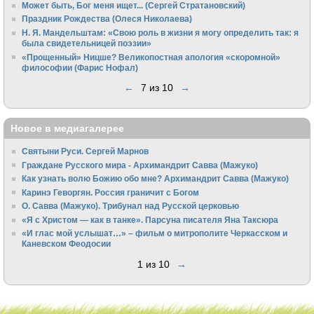
Может быть, Бог меня ищет... (Сергей Стратановский)
Праздник Рождества (Олеся Николаева)
Н. Я. Мандельштам: «Свою pоль в жизни я могу опpеделить так: я
была свидетельницей поэзии»
«Прощенный» Ницше? Великопостная апология «скоромной»
философии (Фарис Нофал)
←
7 из 10
→
Новое в медиагалерее
Святыни Руси. Сергей Марнов
Граждане Русского мира - Архимандрит Савва (Мажуко)
Как узнать волю Божию обо мне? Архимандрит Савва (Мажуко)
Каринэ Геворгян. Россия граничит с Богом
О. Савва (Мажуко). Трибунал над Русской церковью
«Я с Христом — как в танке». Парсуна писателя Яна Таксюра
«И глас мой услышат…» – фильм о митрополите Черкасском и
Каневском Феодосии
1 из 10
→