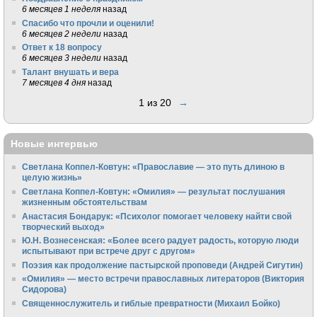
6 месяцев 1 неделя
назад
Спасибо что прочли и оценили!
6 месяцев 2 недели
назад
Ответ к 18 вопросу
6 месяцев 3 недели
назад
Талант внушать и вера
7 месяцев 4 дня
назад
1 из 20
→
Новые интервью
Светлана Коппел-Ковтун: «Православие — это путь длиною в
целую жизнь»
Светлана Коппел-Ковтун: «Омилия» — результат послушания
жизненным обстоятельствам
Анастасия Бондарук: «Психолог помогает человеку найти свой
творческий выход»
Ю.Н. Вознесенская: «Более всего радует радость, которую люди
испытывают при встрече друг с другом»
Поэзия как продолжение пастырской проповеди (Андрей Сигутин)
«Омилия» — место встречи православных литераторов (Виктория
Сидорова)
Священнослужитель и гиблые превратности (Михаил Бойко)