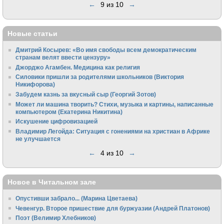
←
9 из 10
→
Новые статьи
Дмитрий Косырев: «Во имя свободы всем демократическим
странам велят ввести цензуру»
Джорджо Агамбен. Медицина как религия
Силовики пришли за родителями школьников (Виктория
Никифорова)
Забудем казнь за вкусный сыр (Георгий Зотов)
Может ли машина творить? Стихи, музыка и картины, написанные
компьютером (Екатерина Никитина)
Искушение цифровизацией
Владимир Легойда: Ситуация с гонениями на христиан в Африке
не улучшается
←
4 из 10
→
Новое в Читальном зале
Опустивши забрало... (Марина Цветаева)
Чевенгур. Второе пришествие для буржуазии (Андрей Платонов)
Поэт (Велимир Хлебников)