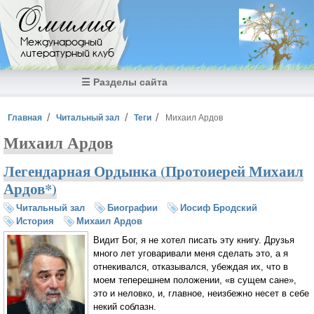
Перейти к основному содержанию
Омилия
Международный
литературный клуб
☰ Разделы сайта
Вы здесь
Главная
Читальный зал
Теги
Михаил Ардов
Михаил Ардов
Легендарная Ордынка (Протоиерей Михаил
Ардов*)
Читальный зал
Биографии
Иосиф Бродский
История
Михаил Ардов
Видит Бог, я не хотел писать эту книгу. Друзья
много лет уговаривали меня сделать это, а я
отнекивался, отказывался, убеждая их, что в
моем теперешнем положении, «в сущем сане»,
это и неловко, и, главное, неизбежно несет в себе
некий соблазн.