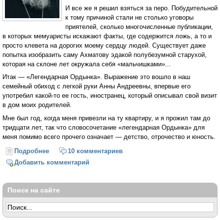
И все же я решил взяться за перо. Побудительной
к тому причиной стали не столько уговоры
приятелей, сколько многочисленные публикации,
в которых мемуаристы искажают факты, где содержится ложь, а то и
просто клевета на дорогих моему сердцу людей. Существует даже
попытка изобразить саму Ахматову эдакой полубезумной старухой,
которая на склоне лет окружала себя «мальчишками»...
Итак — «Легендарная Ордынка». Выражение это вошло в наш
семейный обиход с легкой руки Анны Андреевны, впервые его
употребил какой-то ее гость, иностранец, который описывал свой визит
в дом моих родителей.
Мне был год, когда меня привезли на ту квартиру, и я прожил там до
тридцати лет, так что словосочетание «легендарная Ордынка» для
меня помимо всего прочего означает — детство, отрочество и юность.
Подробнее
о Легендарная Ордынка (Протоиерей Михаил
10 комментариев
Ардов*)
Добавить комментарий
Поиск на сайте