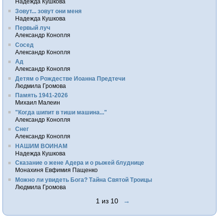
Надежда Кушкова
Зовут... зовут они меня
Надежда Кушкова
Первый луч
Александр Конопля
Сосед
Александр Конопля
Ад
Александр Конопля
Детям о Рождестве Иоанна Предтечи
Людмила Громова
Память 1941-2026
Михаил Малеин
"Когда шипит в тиши машина..."
Александр Конопля
Снег
Александр Конопля
НАШИМ ВОИНАМ
Надежда Кушкова
Сказание о жене Адера и о рыжей блуднице
Монахиня Евфимия Пащенко
Можно ли увидеть Бога? Тайна Святой Троицы
Людмила Громова
1 из 10
→