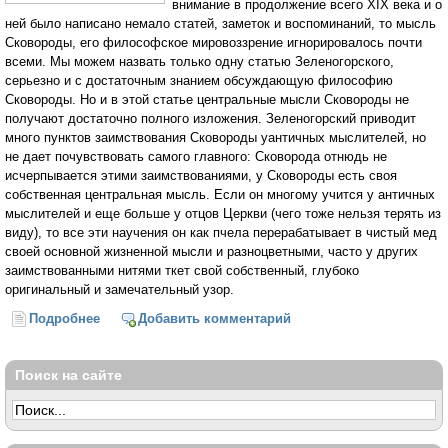
внимание в продолжение всего XIX века и о
ней было написано немало статей, заметок и воспоминаний, то мысль
Сковороды, его философское мировоззрение игнорировалось почти
всеми. Мы можем назвать только одну статью Зеленогорского,
серьезно и с достаточным знанием обсуждающую философию
Сковороды. Но и в этой статье центральные мысли Сковороды не
получают достаточно полного изложения. Зеленогорский приводит
много пунктов заимствования Сковороды уантичных мыслителей, но
не дает почувствовать самого главного: Сковорода отнюдь не
исчерпывается этими заимствованиями, у Сковороды есть своя
собственная центральная мысль. Если он многому учится у античных
мыслителей и еще больше у отцов Церкви (чего тоже нельзя терять из
виду), то все эти научения он как пчела перерабатывает в чистый мед
своей основной жизненной мысли и разноцветными, часто у других
заимствованными нитями ткет свой собственный, глубоко
оригинальный и замечательный узор.
Подробнее
о Мировоззрение Григория Саввича Сковороды
Добавить комментарий
(Владимир Эрн)
Поиск на сайте