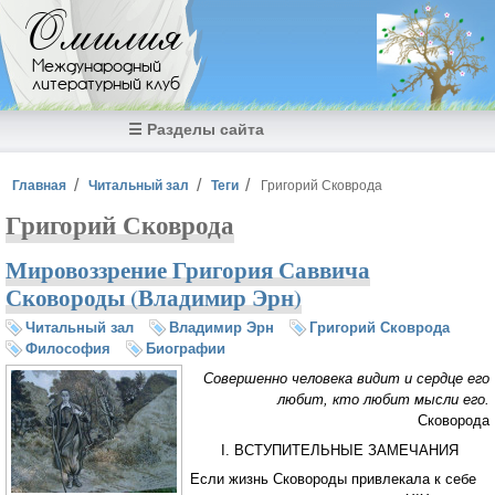
Перейти к основному содержанию
Омилия
Международный
литературный клуб
☰ Разделы сайта
Вы здесь
Главная
Читальный зал
Теги
Григорий Сковрода
Григорий Сковрода
Мировоззрение Григория Саввича
Сковороды (Владимир Эрн)
Читальный зал
Владимир Эрн
Григорий Сковрода
Философия
Биографии
Совершенно человека видит и сердце его
любит, кто любит мысли его.
Сковорода
I. ВСТУПИТЕЛЬНЫЕ ЗАМЕЧАНИЯ
Если жизнь Сковороды привлекала к себе