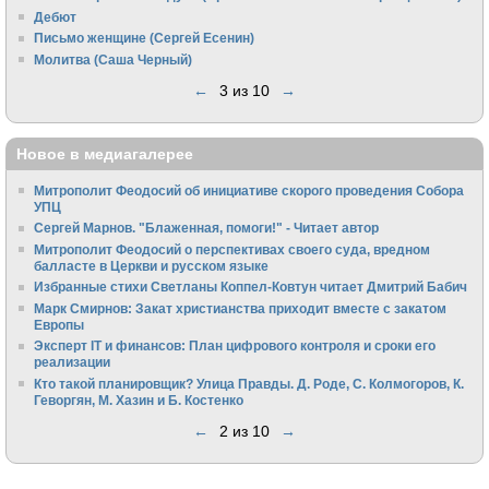
Дебют
Письмо женщине (Сергей Есенин)
Молитва (Саша Черный)
←
3 из 10
→
Новое в медиагалерее
Митрополит Феодосий об инициативе скорого проведения Собора
УПЦ
Сергей Марнов. "Блаженная, помоги!" - Читает автор
Митрополит Феодосий о перспективах своего суда, вредном
балласте в Церкви и русском языке
Избранные стихи Светланы Коппел-Ковтун читает Дмитрий Бабич
Марк Смирнов: Закат христианства приходит вместе с закатом
Европы
Эксперт IT и финансов: План цифрового контроля и сроки его
реализации
Кто такой планировщик? Улица Правды. Д. Роде, С. Колмогоров, К.
Геворгян, М. Хазин и Б. Костенко
←
2 из 10
→