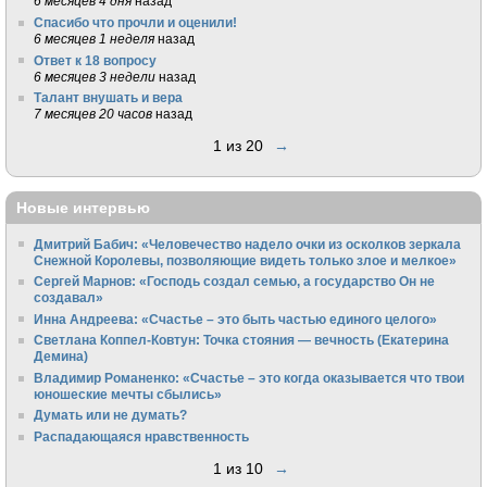
6 месяцев 4 дня
назад
Спасибо что прочли и оценили!
6 месяцев 1 неделя
назад
Ответ к 18 вопросу
6 месяцев 3 недели
назад
Талант внушать и вера
7 месяцев 20 часов
назад
1 из 20
→
Новые интервью
Дмитрий Бабич: «Человечество надело очки из осколков зеркала
Снежной Королевы, позволяющие видеть только злое и мелкое»
Сергей Марнов: «Господь создал семью, а государство Он не
создавал»
Инна Андреева: «Счастье – это быть частью единого целого»
Светлана Коппел-Ковтун: Точка стояния — вечность (Екатерина
Демина)
Владимир Романенко: «Счастье – это когда оказывается что твои
юношеские мечты сбылись»
Думать или не думать?
Распадающаяся нравственность
1 из 10
→