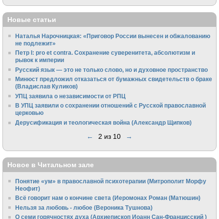
Новые статьи
Наталья Нарочницкая: «Приговор России вынесен и обжалованию
не подлежит»
Петр I: pro et contra. Сохранение суверенитета, абсолютизм и
рывок к империи
Русский язык — это не только слово, но и духовное пространство
Минюст предложил отказаться от бумажных свидетельств о браке
(Владислав Куликов)
УПЦ заявила о независимости от РПЦ
В УПЦ заявили о сохранении отношений с Русской православной
церковью
Дерусификация и теологическая война (Александр Щипков)
←
2 из 10
→
Новое в Читальном зале
Понятие «ум» в православной психотерапии (Митрополит Морфу
Неофит)
Всё говорит нам о кончине света (Иеромонах Роман (Матюшин)
Нельзя за любовь - любое (Вероника Тушнова)
О семи горячностях духа (Архиепископ Иоанн Сан-Францисский )