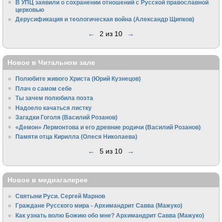
В УПЦ заявили о сохранении отношений с Русской православной
церковью
Дерусификация и теологическая война (Александр Щипков)
←
2 из 10
→
Новое в Читальном зале
Полюбите живого Христа (Юрий Кузнецов)
Плач о самом себе
Ты зачем полюбила поэта
Надоело качаться листку
Загадки Гоголя (Василий Розанов)
«Демон» Лермонтова и его древние родичи (Василий Розанов)
Памяти отца Кирилла (Олеся Николаева)
←
5 из 10
→
Новое в медиагалерее
Святыни Руси. Сергей Марнов
Граждане Русского мира - Архимандрит Савва (Мажуко)
Как узнать волю Божию обо мне? Архимандрит Савва (Мажуко)