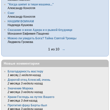
"Когда шипит в тиши машина..."
Александр Конопля
Снег
Александр Конопля
НАШИМ ВОИНАМ
Надежда Кушкова
Сказание о жене Адера и о рыжей блуднице
Монахиня Евфимия Пащенко
Можно ли увидеть Бога? Тайна Святой Троицы
Людмила Громова
1 из 10
→
Новые комментарии
Благодарность мастеру
1 месяц 1 неделя
назад
Дорогой отец Алексий, очень
2 месяца 3 недели
назад
Значение Морока
2 месяца 3 недели
назад
Храни Господь на путях Вашего
3 месяца 3 дня
назад
Протитип фрау Берты был
4 месяца 3 недели
назад