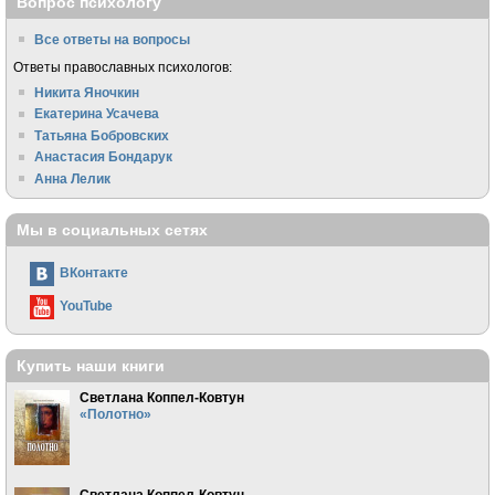
Вопрос психологу
Все ответы на вопросы
Ответы православных психологов:
Никита Яночкин
Екатерина Усачева
Татьяна Бобровских
Анастасия Бондарук
Анна Лелик
Мы в социальных сетях
ВКонтакте
YouTube
Купить наши книги
Светлана Коппел-Ковтун
«Полотно»
Светлана Коппел-Ковтун