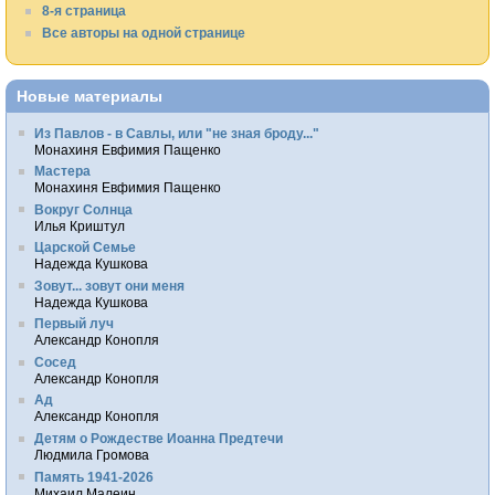
8-я страница
Все авторы на одной странице
Новые материалы
Из Павлов - в Савлы, или "не зная броду..."
Монахиня Евфимия Пащенко
Мастера
Монахиня Евфимия Пащенко
Вокруг Солнца
Илья Криштул
Царской Семье
Надежда Кушкова
Зовут... зовут они меня
Надежда Кушкова
Первый луч
Александр Конопля
Сосед
Александр Конопля
Ад
Александр Конопля
Детям о Рождестве Иоанна Предтечи
Людмила Громова
Память 1941-2026
Михаил Малеин