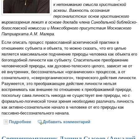
к непониманию смысла христианской
аскезы. Важность осознания
персоналистских основ христианского
мировоззрения лежит в основе доклада члена Синодальной библейско-
богословской комиссии и Межсоборного присутствия Московского
Патриархата А.М. Малера.
Если описать процесс православной аскетической практики в
отношениях субъекта и объекта, то можно сказать, что его целью
является максимальное подчинение природы человека как объекта его
богоподобной личности как субъекту. Спасительное преображение
человеческой природы, как духовно-телесного целого, зависит не от
её внутренних, бессознательных «органических» процессов, а от
сознательного, «сверхорганического», творческого действия личности.
Разумеется, это преображающее действие личности нельзя
воспринимать как внешнее по отношению к преображаемой природе,
поскольку сама личность никогда не существует вне природы, но с
формально-логической точки зрения необходимо различать личность
как активно-сознательное начало в человеке от его природы как
пассивно-бессознательного начала.
Подробнее
о Персонализм православной аскетики и
Добавить комментарий
имперсонализм современных идеологий (Аркадий
Малер)
Священномученик Даниил Сысоев (Аркадий