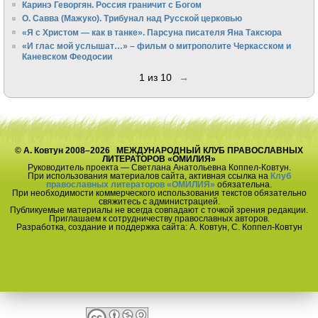
Каринэ Геворгян. Россия граничит с Богом
О. Савва (Мажуко). Трибунал над Русской церковью
«Я с Христом — как в танке». Парсуна писателя Яна Таксюра
«И глас мой услышат…» – фильм о митрополите Черкасском и
Каневском Феодосии
1 из 10
→
© А. Ковтун 2008–2026 МЕЖДУНАРОДНЫЙ КЛУБ ПРАВОСЛАВНЫХ
ЛИТЕРАТОРОВ «ОМИЛИЯ»
Руководитель проекта — Светлана Анатольевна Коппел-Ковтун.
При использования материалов сайта, активная ссылка на
Клуб
православных литераторов «ОМИЛИЯ»
обязательна.
При необходимости коммерческого использования текстов обязательно
свяжитесь с администрацией.
Публикуемые материалы не всегда совпадают с точкой зрения редакции.
Приглашаем к сотрудничеству православных авторов.
Разработка, создание и поддержка сайта: А. Ковтун, С. Коппел-Ковтун