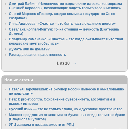
Дмитрий Бабич: «Человечество надело очки из осколков зеркала
Снежной Королевы, позволяющие видеть только злое и мелкое»
Сергей Марнов: «Господь создал семью, а государство Он не
создавал»
Инна Андреева: «Счастье – это быть частью единого целого»
Светлана Коппел-Ковтун: Точка стояния — вечность (Екатерина
Демина)
Владимир Романенко: «Счастье – это когда оказывается что твои
юношеские мечты сбылись»
Думать или не думать?
Распадающаяся нравственность
1 из 10
→
Новые статьи
Наталья Нарочницкая: «Приговор России вынесен и обжалованию
не подлежит»
Петр I: pro et contra. Сохранение суверенитета, абсолютизм и
рывок к империи
Русский язык — это не только слово, но и духовное пространство
Минюст предложил отказаться от бумажных свидетельств о браке
(Владислав Куликов)
УПЦ заявила о независимости от РПЦ