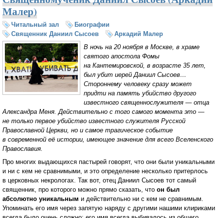
Малер)
Читальный зал
Биографии
Священник Даниил Сысоев
Аркадий Малер
В ночь на 20 ноября в Москве, в храме
святого апостола Фомы
на Кантемировской, в возрасте 35 лет,
был убит иерей Даниил Сысоев…
Стороннему человеку сразу может
придти на память убийство другого
известного священнослужителя — отца
Александра Меня. Действительно с того самого момента это —
не только первое убийство известного служителя Русской
Православной Церкви, но и самое трагическое событие
в современной её истории, имеющее значение для всего Вселенского
Православия.
Про многих выдающихся пастырей говорят, что они были уникальными
и ни с кем не сравнимыми, и это определение несколько притерлось
в церковных некрологах. Так вот, отец Даниил Сысоев тот самый
священник, про которого можно прямо сказать, что
он был
абсолютно уникальным
и действительно ни с кем не сравнимым.
Упоминать его имя через запятую наряду с другими нашими клириками
всегда было очень сложно: его имя всегда выбивалось из общего