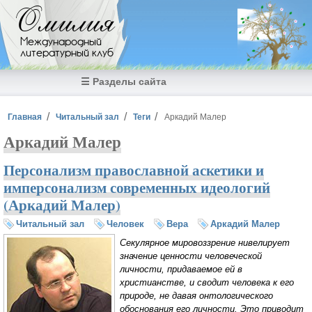
Перейти к основному содержанию
Омилия
Международный
литературный клуб
☰ Разделы сайта
Вы здесь
Главная
Читальный зал
Теги
Аркадий Малер
Аркадий Малер
Персонализм православной аскетики и
имперсонализм современных идеологий
(Аркадий Малер)
Читальный зал
Человек
Вера
Аркадий Малер
Секулярное мировоззрение нивелирует
значение ценности человеческой
личности, придаваемое ей в
христианстве, и сводит человека к его
природе, не давая онтологического
обоснования его личности. Это приводит