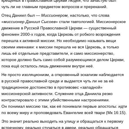
крещеных в Православной Церкви людей, что зачастую был
чуть ли не главным предметом вопросов и пререканий.
Отец Даниил был —
Миссионером,
настолько, что слова
«
миссионер Даниил Сысоев
» стали тавтологией. Миссионерское
движение в Русской Православной Церкви — существенный
феномен
2000-х
годов, когда Церковь от робкого возрождения
перешла к активной миссии. Но необходимо называть вещи
своими именами: к миссии перешла не вся Церковь, а только
лишь её отдельные представители, и само миссионерство,
которое должно быть само собой разумеющимся делом Церкви,
пока ещё осталось лишь движением внутри неё.
Не просто изоляционизм, а откровенный эскапизм наблюдается
в русской православной среде и выдается чуть ли не за её
традиционное достоинство в противовес «западной»
миссионерской активности. Служение отца Даниила резко
контрастировало с этими убийственными настроениями.
Он понимал миссию так, как её понимали первые апостолы: идти
по всему миру и проповедовать Евангелие всей твари (Мк 16:15).
Это значит реально выходить на улицу и обращаться к первому
встречному, реально стучаться в двери, реально обращаться