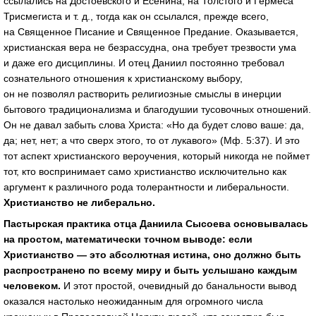
ссылались на Достоевского и Есенина, на Толстого и Гермеса
Трисмегиста
и т. д.
, тогда как он ссылался, прежде всего,
на Священное Писание и Священное Предание. Оказывается,
христианская вера не безрассудна, она требует трезвости ума
и даже его дисциплины. И отец Даниил постоянно требовал
сознательного отношения к христианскому выбору,
он не позволял растворить религиозные смыслы в инерции
бытового традиционализма и благодушии тусовочных отношений.
Он не давал забыть слова Христа: «Но да будет слово ваше: да,
да; нет, нет; а что сверх этого, то от лукавого» (Мф. 5:37). И это
тот аспект христианского вероучения, который никогда не поймет
тот, кто воспринимает само христианство исключительно как
аргумент к различного рода толерантности и либеральности.
Христианство не либерально.
Пастырская практика отца Даниила Сысоева основывалась
на простом, математически точном выводе: если
Христианство — это абсолютная истина, оно должно быть
распространено по всему миру и быть услышано каждым
человеком.
И этот простой, очевидный до банальности вывод
оказался настолько неожиданным для огромного числа