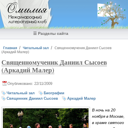
Перейти к основному содержанию
Омилия
Международный
литературный клуб
☰ Разделы сайта
Вы здесь
Главная
Читальный зал
Священномученик Даниил Сысоев
(Аркадий Малер)
Священномученик Даниил Сысоев
(Аркадий Малер)
Опубликовано: 22/11/2009
Читальный зал
Биографии
Священник Даниил Сысоев
Аркадий Малер
В ночь на 20
ноября в Москве,
в храме святого