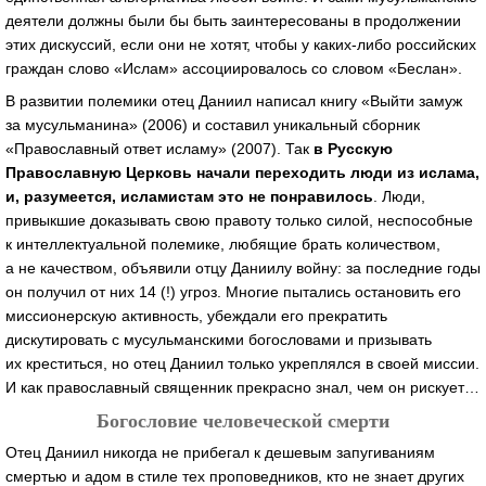
деятели должны были бы быть заинтересованы в продолжении
этих дискуссий, если они не хотят, чтобы у
каких-либо
российских
граждан слово «Ислам» ассоциировалось со словом «Беслан».
В развитии полемики отец Даниил написал книгу «Выйти замуж
за мусульманина» (2006) и составил уникальный сборник
«Православный ответ исламу» (2007). Так
в Русскую
Православную Церковь начали переходить люди из ислама,
и, разумеется, исламистам это не понравилось
. Люди,
привыкшие доказывать свою правоту только силой, неспособные
к интеллектуальной полемике, любящие брать количеством,
а не качеством, объявили отцу Даниилу войну: за последние годы
он получил от них 14 (!) угроз. Многие пытались остановить его
миссионерскую активность, убеждали его прекратить
дискутировать с мусульманскими богословами и призывать
их креститься, но отец Даниил только укреплялся в своей миссии.
И как православный священник прекрасно знал, чем он рискует…
Богословие человеческой смерти
Отец Даниил никогда не прибегал к дешевым запугиваниям
смертью и адом в стиле тех проповедников, кто не знает других