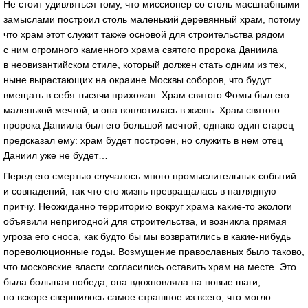
Не стоит удивляться тому, что миссионер со столь масштабными
замыслами построил столь маленький деревянный храм, потому
что храм этот служит также основой для строительства рядом
с ним огромного каменного храма святого пророка Даниила
в неовизантийском стиле, который должен стать одним из тех,
ныне вырастающих на окраине Москвы соборов, что будут
вмещать в себя тысячи прихожан. Храм святого Фомы был его
маленькой мечтой, и она воплотилась в жизнь. Храм святого
пророка Даниила был его большой мечтой, однако один старец
предсказал ему: храм будет построен, но служить в нем отец
Даниил уже не будет…
Перед его смертью случалось много промыслительных событий
и совпадений, так что его жизнь превращалась в наглядную
притчу. Неожиданно территорию вокруг храма
какие-то
экологи
объявили непригодной для строительства, и возникла прямая
угроза его сноса, как будто бы мы возвратились в
какие-нибудь
пореволюционные годы. Возмущение православных было таково,
что московские власти согласились оставить храм на месте. Это
была большая победа; она вдохновляла на новые шаги,
но вскоре свершилось самое страшное из всего, что могло