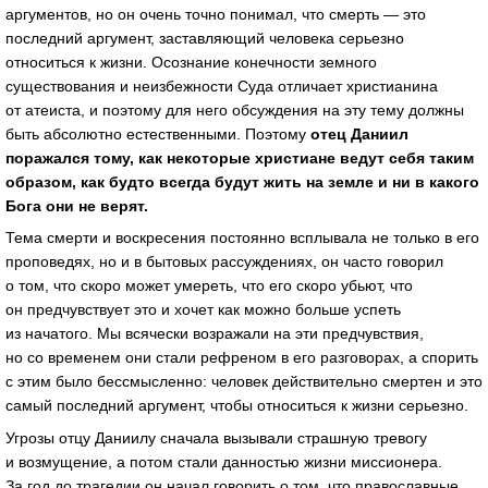
аргументов, но он очень точно понимал, что смерть — это
последний аргумент, заставляющий человека серьезно
относиться к жизни. Осознание конечности земного
существования и неизбежности Суда отличает христианина
от атеиста, и поэтому для него обсуждения на эту тему должны
быть абсолютно естественными. Поэтому
отец Даниил
поражался тому, как некоторые христиане ведут себя таким
образом, как будто всегда будут жить на земле и ни в какого
Бога они не верят.
Тема смерти и воскресения постоянно всплывала не только в его
проповедях, но и в бытовых рассуждениях, он часто говорил
о том, что скоро может умереть, что его скоро убьют, что
он предчувствует это и хочет как можно больше успеть
из начатого. Мы всячески возражали на эти предчувствия,
но со временем они стали рефреном в его разговорах, а спорить
с этим было бессмысленно: человек действительно смертен и это
самый последний аргумент, чтобы относиться к жизни серьезно.
Угрозы отцу Даниилу сначала вызывали страшную тревогу
и возмущение, а потом стали данностью жизни миссионера.
За год до трагедии он начал говорить о том, что православные