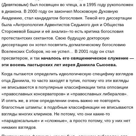
(Девятковым) был посвящен во чтеца, а в 1995 году рукоположен
в диакона. В 2000 году он закончил Московскую Духовную
Академию, стал кандидатом богословия. Темой его диссертации
была «Антропология Адвентистов Седьмого дня и Общества
Сторожевой Башни и её анализ»-то есть критика богословия
протестантских сектантов. Свою будущую докторскую
диссертацию он хотел посвятить догматическому богословию
Вселенских Соборов, но не успел… В 2001 году он стал
пресвитером, и так
началось его священническое служение —
эти восемь пастырских лет иерея Даниила Сысоева.
Когда пытаются определить идеологическую специфику взглядов
отца Даниила, то часто заходят в тупик, потому что эти взгляды
не вписываются в популярные классификации типа оппозиции
«православных консерваторов» и «православных либералов».
И опять же, в этом определении очень важно не повторять
благостные штампы: в подобные классификации не вписываются
взгляды многих клириков. Не потому, что они
какие-то
«парадоксальные» и «сложные», а просто потому, что у них нет
никаких взглядов.