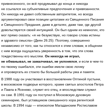
привнесенного, он всё продумывал до конца и никогда
не ссылался на субъективные предпочтения и привязанности.
Он никогда не давил собственным авторитетом, но всегда
аргументировал свои позиции цитатами из Священного Писания
и Священного Предания, даже в деталях, даже там, где другой
довольствуется своей интуицией. Он был одним из немногих, кто
мог прямо сказать: «я не безумствую, но говорю слова истины
и здравого смысла» (Деян 26:25). Поэтому, совершенно
независимо от того, как ты относился к этим словам, в общении
с ним всегда ощущалась уверенность в том, что эти слова
тождественны его мыслям.
Он никогда не играл,
не обманывал, не замалчивал, не уклонялся
, и если в
чем-то
по-твоему
ошибался, эти ошибки имели свою логику
и опровергать их стоило бы большой работы ума и памяти.
В 1988 году он участвовал в восстановлении Оптиной пустыни,
в московском подворье которого, храме святых апостолов Петра
и Павла в Ясенево, служит его отец, и впоследствии служил
он сам. В 1991 году он поступил в Московскую духовную
семинарию, был уставщиком смешанного хора регентской
школы. В 1994 году — епископом Магаданским Ростиславом