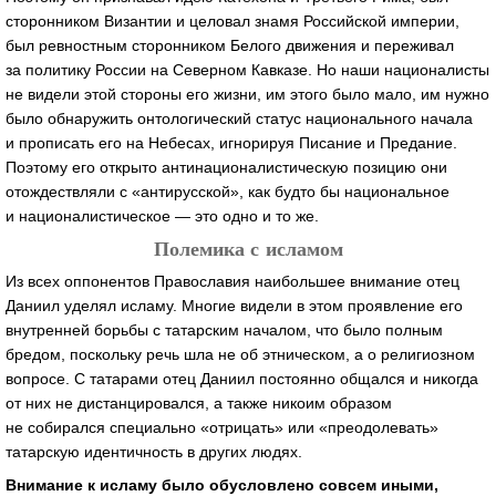
сторонником Византии и целовал знамя Российской империи,
был ревностным сторонником Белого движения и переживал
за политику России на Северном Кавказе. Но наши националисты
не видели этой стороны его жизни, им этого было мало, им нужно
было обнаружить онтологический статус национального начала
и прописать его на Небесах, игнорируя Писание и Предание.
Поэтому его открыто антинационалистическую позицию они
отождествляли с «антирусской», как будто бы национальное
и националистическое — это одно и то же.
Полемика с исламом
Из всех оппонентов Православия наибольшее внимание отец
Даниил уделял исламу. Многие видели в этом проявление его
внутренней борьбы с татарским началом, что было полным
бредом, поскольку речь шла не об этническом, а о религиозном
вопросе. С татарами отец Даниил постоянно общался и никогда
от них не дистанцировался, а также никоим образом
не собирался специально «отрицать» или «преодолевать»
татарскую идентичность в других людях.
Внимание к исламу было обусловлено совсем иными,