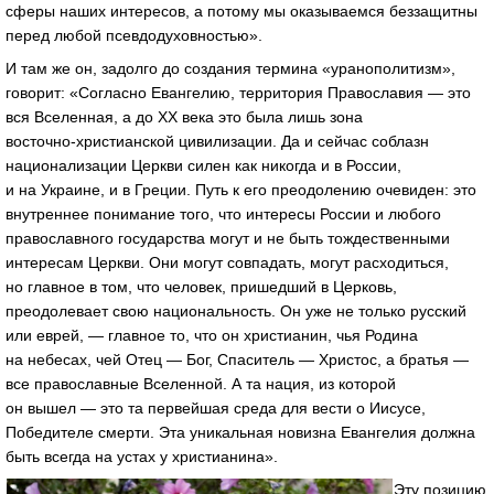
сферы наших интересов, а потому мы оказываемся беззащитны
перед любой псевдодуховностью».
И там же он, задолго до создания термина «уранополитизм»,
говорит: «Согласно Евангелию, территория Православия — это
вся Вселенная, а до XX века это была лишь зона
восточно-христианской
цивилизации. Да и сейчас соблазн
национализации Церкви силен как никогда и в России,
и на Украине, и в Греции. Путь к его преодолению очевиден: это
внутреннее понимание того, что интересы России и любого
православного государства могут и не быть тождественными
интересам Церкви. Они могут совпадать, могут расходиться,
но главное в том, что человек, пришедший в Церковь,
преодолевает свою национальность. Он уже не только русский
или еврей, — главное то, что он христианин, чья Родина
на небесах, чей Отец — Бог, Спаситель — Христос, а братья —
все православные Вселенной. А та нация, из которой
он вышел — это та первейшая среда для вести о Иисусе,
Победителе смерти. Эта уникальная новизна Евангелия должна
быть всегда на устах у христианина».
Эту позицию