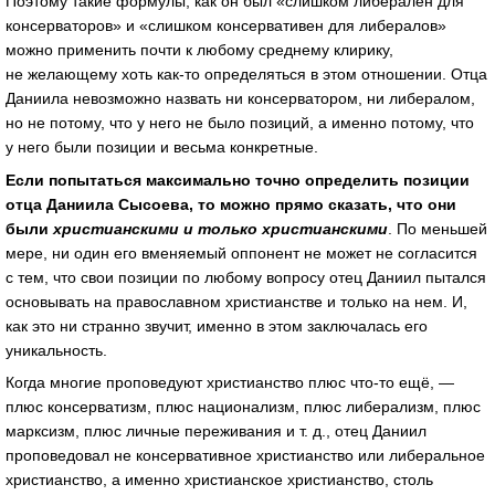
Поэтому такие формулы, как он был «слишком либерален для
консерваторов» и «слишком консервативен для либералов»
можно применить почти к любому среднему клирику,
не желающему хоть
как-то
определяться в этом отношении. Отца
Даниила невозможно назвать ни консерватором, ни либералом,
но не потому, что у него не было позиций, а именно потому, что
у него были позиции и весьма конкретные.
Если попытаться максимально точно определить позиции
отца Даниила Сысоева, то можно прямо сказать, что они
были
христианскими и только христианскими
. По меньшей
мере, ни один его вменяемый оппонент не может не согласится
с тем, что свои позиции по любому вопросу отец Даниил пытался
основывать на православном христианстве и только на нем. И,
как это ни странно звучит, именно в этом заключалась его
уникальность.
Когда многие проповедуют христианство плюс
что-то
ещё, —
плюс консерватизм, плюс национализм, плюс либерализм, плюс
марксизм, плюс личные переживания
и т. д.
, отец Даниил
проповедовал не консервативное христианство или либеральное
христианство, а именно христианское христианство, столь