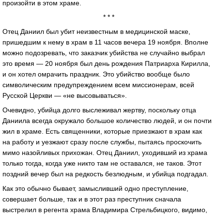
произойти в этом храме.
* * *
Отец Даниил был убит неизвестным в медицинской маске,
пришедшим к нему в храм в 11 часов вечера 19 ноября. Вполне
можно подозревать, что заказчик убийства не случайно выбрал
это время — 20 ноября был день рождения Патриарха Кирилла,
и он хотел омрачить праздник. Это убийство вообще было
символическим предупреждением всем миссионерам, всей
Русской Церкви — «не высовываться».
Очевидно, убийца долго выслеживал жертву, поскольку отца
Даниила всегда окружало большое количество людей, и он почти
жил в храме. Есть священники, которые приезжают в храм как
на работу и уезжают сразу после службы, пытаясь проскочить
мимо назойливых прихожан. Отец Даниил, уходивший из храма
только тогда, когда уже никто там не оставался, не таков. Этот
поздний вечер был на редкость безлюдным, и убийца подгадал.
Как это обычно бывает, замысливший одно преступление,
совершает больше, так и в этот раз преступник сначала
выстрелил в регента храма Владимира Стрельбицкого, видимо,