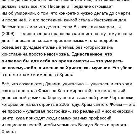
должны знать всё, что Писание и Предание открывает
им об умирании, о том, что конкретно нужно делать до смерти
и после неё. И его последней книгой стала «Инструкция для
бессмертных или что делать, если Вы
все-таки
умерли…»
(2009) — единственная православная книга на эту тему в наши
дни. Написанная совсем простым языком, она подробно
освещает фундаментальные темы, без которых жизнь
христианина просто невозможна.
Единственное, что
он желал бы для себя во время смерти — это умереть
не
почему-либо
, а именно за Христа, как мученик
. Его убили
в его же храме и именно за Христа.
Всё, что создал отец Даниил, уникально — уникален и его храм
святого апостола Фомы на Кантемировской, этот маленький
деревянный домик на берегу почти высохшей речки Чертановки,
который он начал строить в 2005 году. Храм святого Фомы — это
не просто «культовая постройка», это реальный миссионерский
центр, куда приходят люди самых разных профессий
и национальностей, чтобы услышать Благую Весть и принять
Христа.