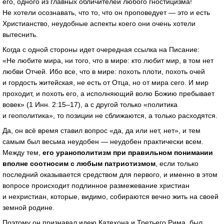
его, одного из главных обличителей любого гностицизма!
Не хотели осознавать, что то, что он проповедует — это и есть
Христианство, неудобные аспекты коего они очень хотели
вытеснить.
Когда с одной стороны идет очередная ссылка на Писание:
«Не любите мира, ни того, что в мире: кто любит мир, в том нет
любви Отчей. Ибо все, что в мире: похоть плоти, похоть очей
и гордость житейская, не есть от Отца, но от мира сего. И мир
проходит, и похоть его, а исполняющий волю Божию пребывает
вовек» (1 Инн. 2:15–17), а с другой только «политика
и геополитика», то позиции не сближаются, а только расходятся.
Да, он всё время ставил вопрос «да, да или нет, нет», и тем
самым был весьма неудобен — неудобен практически всем.
Между тем,
его уранополитизм при правильном понимании
вполне соотносим с любым патриотизмом
, если только
последний оказывается средством для первого, и именно в этом
вопросе происходит подлинное размежевание христиан
и нехристиан, которые, видимо, собираются вечно жить на своей
земной родине.
Поэтому он признавал идею Катехона и Третьего Рима, был