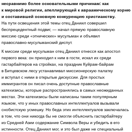
несравнимо более основательными причинам: как
к мировой религии, апеллирующей к авраамическому корню
и составившей основную конкуренцию христианству.
На пути освещения этой темы отец Даниил совершил
беспрецедентный подвиг, — начал прямую православную
миссию среди «этнических» мусульман и объявил
православно-мусульманский
диспут.
К миссии среди мусульман отец Даниил отнесся как апостол
первого века: он приходил к ним в гости, искал их среди
гастарбайтеров на стройках, на праздник
Куйрам-байрам
в Битцевском лесу устанавливал миссионерскую палатку
и вступал с ними в открытые дискуссии. Для простых
иммигрантов он писал очень доступные православные
катехизисы, которые распространялись в самых неожиданных
местах. Эти катехизисы были написаны таким популярным
языком, что у иных православных интеллектуалов вызывали
снобистскую усмешку. Но беда этих интеллектуалов заключалась
в том, что они никогда бы не смогли объяснить гастарбайтеру
из Средней Азии содержание Символа Веры и убедить в его
истинности. Отец Даниил мог, и это был даже не специальный