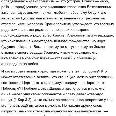
определение: «Уранополитизм — это (от греч. Uranos — небо,
polis — город) учение, утверждающее главенство Божественных
законов над земными, примат любви к небесному Отцу и Его
небесному Царству над всеми естественными и греховными
стремлениями человека. Уранополитизм утверждает, что главным
родством является родство не по крови или стране
происхождения, а родство во Христе. Уранополитизм утверждает,
что христиане не имеют здесь вечного гражданства, но ищут
будущего Царства Бога, и потому не могут ничему на Земле
отдавать своего сердца. Уранополитизм утверждает, что
в смертном мире христиане — странники и пришельцы,
а их родина на небе».
И кто из сознательных христиан может с этим поспорить? Кто
может ответственно заявить, что его нацию можно онтологически
соотнести с Церковью, а его земную родину — с Царствием
Небесным? Проблема отца Даниила заключалась в том, что
он не жалел уши своих оппонентов и сразу давал «твердую
пищу» (1 Кор 3:2), и это вызывало естественное неприятие у тех,
кто привык ещё питаться молоком. Не находя других слов,
патриоты земного отечества упрекали его в «манихействе» —