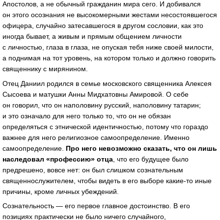
Апостолов, а не обычный гражданин мира сего. И добивался
он этого осознания не высокомерными жестами несостоявшегося
офицера, случайно затесавшегося в другом сословии, как это
иногда бывает, а живым и прямым общением личности
с личностью, глаза в глаза, не опуская тебя ниже своей милости,
а поднимая на тот уровень, на котором только и должно говорить
священнику с мирянином.
Отец Даниил родился в семье московского священника Алексея
Сысоева и матушки Анны Мидхатовны Амировой. О себе
он говорил, что он наполовину русский, наполовину татарин;
и это означало для него только то, что он не обязан
определяться с этнической идентичностью, потому что гораздо
важнее для него религиозное самоопределение. Именно
самоопределение.
Про него невозможно сказать, что он лишь
наследовал «профессию» отца
, что его будущее было
предрешено, вовсе нет: он был слишком сознательным
священнослужителем, чтобы видеть в его выборе
какие-то
иные
причины, кроме личных убеждений.
Сознательность — его первое главное достоинство. В его
позициях практически не было ничего случайного,