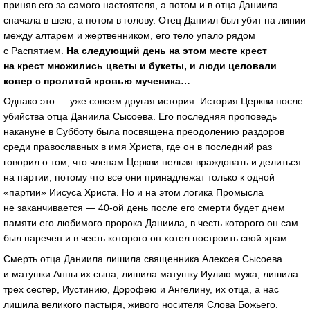
приняв его за самого настоятеля, а потом и в отца Даниила —
сначала в шею, а потом в голову. Отец Даниил был убит на линии
между алтарем и жертвенником, его тело упало рядом
с Распятием.
На следующий день на этом месте крест
на крест множились цветы и букеты, и люди целовали
ковер с пролитой кровью мученика…
Однако это — уже совсем другая история. История Церкви после
убийства отца Даниила Сысоева. Его последняя проповедь
накануне в Субботу была посвящена преодолению раздоров
среди православных в имя Христа, где он в последний раз
говорил о том, что членам Церкви нельзя враждовать и делиться
на партии, потому что все они принадлежат только к одной
«партии» Иисуса Христа. Но и на этом логика Промысла
не заканчивается —
40-ой
день после его смерти будет днем
памяти его любимого пророка Даниила, в честь которого он сам
был наречен и в честь которого он хотел построить свой храм.
Смерть отца Даниила лишила священника Алексея Сысоева
и матушки Анны их сына, лишила матушку Иулию мужа, лишила
трех сестер, Иустинию, Дорофею и Ангелину, их отца, а нас
лишила великого пастыря, живого носителя Слова Божьего.