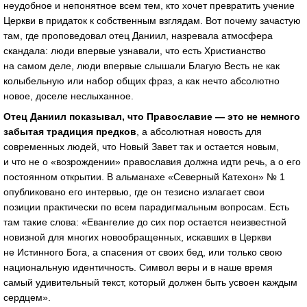
неудобное и непонятное всем тем, кто хочет превратить учение
Церкви в придаток к собственным взглядам. Вот почему зачастую
там, где проповедовал отец Даниил, назревала атмосфера
скандала: люди впервые узнавали, что есть Христианство
на самом деле, люди впервые слышали Благую Весть не как
колыбельную или набор общих фраз, а как нечто абсолютно
новое, доселе неслыханное.
Отец Даниил показывал, что Православие — это не немного
забытая традиция предков
, а абсолютная новость для
современных людей, что Новый Завет так и остается новым,
и что не о «возрождении» православия должна идти речь, а о его
постоянном открытии. В альманахе «Северный Катехон» № 1
опубликовано его интервью, где он тезисно излагает свои
позиции практически по всем парадигмальным вопросам. Есть
там такие слова: «Евангелие до сих пор остается неизвестной
новизной для многих новообращенных, искавших в Церкви
не Истинного Бога, а спасения от своих бед, или только свою
национальную идентичность. Символ веры и в наше время
самый удивительный текст, который должен быть усвоен каждым
сердцем».