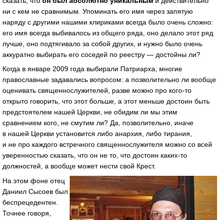
сказать, что
он был абсолютно уникальным
и действительно
ни с кем не сравнимым. Упоминать его имя через запятую
наряду с другими нашими клириками всегда было очень сложно:
его имя всегда выбивалось из общего ряда, оно делало этот ряд
лучше, оно подтягивало за собой других, и нужно было очень
аккуратно выбирать его соседей по реестру — достойны ли?
Когда в январе 2009 года выбирали Патриарха, многие
православные задавались вопросом: а позволительно ли вообще
оценивать священнослужителей, разве можно про
кого-то
открыто говорить, что этот больше, а этот меньше достоин быть
предстоятелем нашей Церкви, не обидим ли мы этим
сравнением кого, не смутим ли? Да, позволительно, иначе
в нашей Церкви установится либо анархия, либо тирания,
и не про каждого встречного священнослужителя можно со всей
уверенностью сказать, что он не то, что достоин
каких-то
должностей, а вообще может нести свой Крест.
На этом фоне отец
Даниил Сысоев был
беспрецедентен.
Точнее говоря,