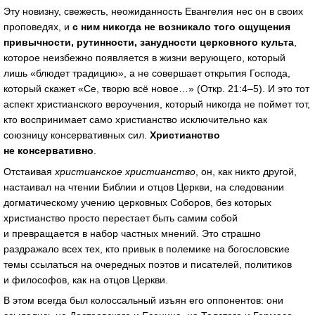
Эту новизну, свежесть, неожиданность Евангелия нес он в своих
проповедях, и
с ним никогда не возникало того ощущения
привычности, рутинности, занудности церковного культа
,
которое неизбежно появляется в жизни верующего, который
лишь «блюдет традицию», а не совершает открытия Господа,
который скажет «Се, творю всё новое…» (Откр. 21:4–5). И это тот
аспект христианского вероучения, который никогда не поймет тот,
кто воспринимает само христианство исключительно как
союзницу консервативных сил.
Христианство
не консервативно
.
Отстаивая
христианское христианство
, он, как никто другой,
настаивал на чтении Библии и отцов Церкви, на следовании
догматическому учению церковных Соборов, без которых
христианство просто перестает быть самим собой
и превращается в набор частных мнений. Это страшно
раздражало всех тех, кто привык в полемике на богословские
темы ссылаться на очередных поэтов и писателей, политиков
и философов, как на отцов Церкви.
В этом всегда был колоссальный изъян его оппонентов: они