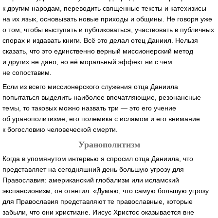
к другим народам, переводить священные тексты и катехизисы
на их язык, основывать новые приходы и общины. Не говоря уже
о том, чтобы выступать и публиковаться, участвовать в публичных
спорах и издавать книги. Всё это делал отец Даниил. Нельзя
сказать, что это единственно верный миссионерский метод
и других не дано, но её моральный эффект ни с чем
не сопоставим.
Если из всего миссионерского служения отца Даниила
попытаться выделить наиболее впечатляющие, резонансные
темы, то таковых можно назвать три — это его учение
об уранополитизме, его полемика с исламом и его внимание
к богословию человеческой смерти.
Уранополитизм
Когда в упомянутом интервью я спросил отца Даниила, что
представляет на сегодняшний день большую угрозу для
Православия: американский глобализм или исламский
экспансионизм, он ответил: «Думаю, что самую большую угрозу
для Православия представляют те православные, которые
забыли, что они христиане. Иисус Христос оказывается вне