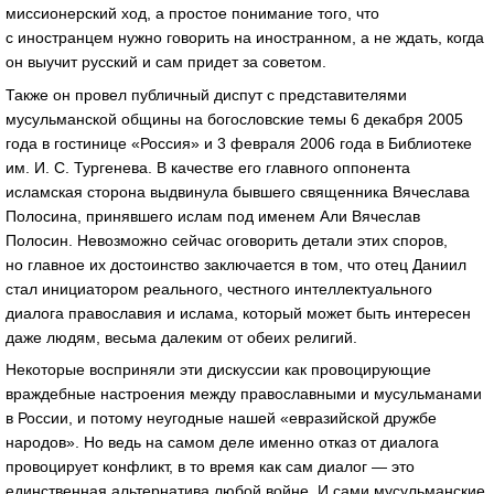
миссионерский ход, а простое понимание того, что
с иностранцем нужно говорить на иностранном, а не ждать, когда
он выучит русский и сам придет за советом.
Также он провел публичный диспут с представителями
мусульманской общины на богословские темы 6 декабря 2005
года в гостинице «Россия» и 3 февраля 2006 года в Библиотеке
им.
И. С. Тургенева
. В качестве его главного оппонента
исламская сторона выдвинула бывшего священника Вячеслава
Полосина, принявшего ислам под именем Али Вячеслав
Полосин. Невозможно сейчас оговорить детали этих споров,
но главное их достоинство заключается в том, что отец Даниил
стал инициатором реального, честного интеллектуального
диалога православия и ислама, который может быть интересен
даже людям, весьма далеким от обеих религий.
Некоторые восприняли эти дискуссии как провоцирующие
враждебные настроения между православными и мусульманами
в России, и потому неугодные нашей «евразийской дружбе
народов». Но ведь на самом деле именно отказ от диалога
провоцирует конфликт, в то время как сам диалог — это
единственная альтернатива любой войне. И сами мусульманские