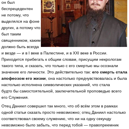
он был
беспрецедентен
не потому, что
выделялся на фоне
других, а потому что
был таким
священником, каким
должно быть всегда
и везде — и в I веке в Палестине, и в XXI веке в России.
Приходится прибегать к общим словам, присущим некрологам
такого типа, и сказать, что только с его смертью мы осознали
значение его личности. Это действительно так:
его смерть стала
апофеозом его жизни
, она настолько предчувствовалась и была
настолько исполнена символических указаний, что стала
будто бы самостоятельной, заключительной проповедью всего
его Служения.
Отец Даниил совершил так много, что об всём этом в рамках
одной статьи сказать просто невозможно; отец Даниил настолько
соответствовал своему служению, что ни на одну секунду
невозможно было забыть, что перед тобой — правопреемник