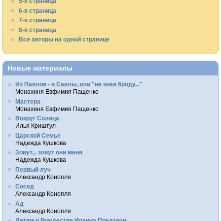
5-я страница
6-я страница
7-я страница
8-я страница
Все авторы на одной странице
Новые материалы
Из Павлов - в Савлы, или "не зная броду..."
Монахиня Евфимия Пащенко
Мастера
Монахиня Евфимия Пащенко
Вокруг Солнца
Илья Криштул
Царской Семье
Надежда Кушкова
Зовут... зовут они меня
Надежда Кушкова
Первый луч
Александр Конопля
Сосед
Александр Конопля
Ад
Александр Конопля
Детям о Рождестве Иоанна Предтечи