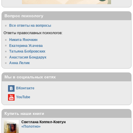
Вопрос психологу
Все ответы на вопросы
Ответы православных психологов:
Никита Яночкин
Екатерина Усачева
Татьяна Бобровских
Анастасия Бондарук
Анна Лелик
Мы в социальных сетях
ВКонтакте
YouTube
Купить наши книги
Светлана Коппел-Ковтун
«Полотно»