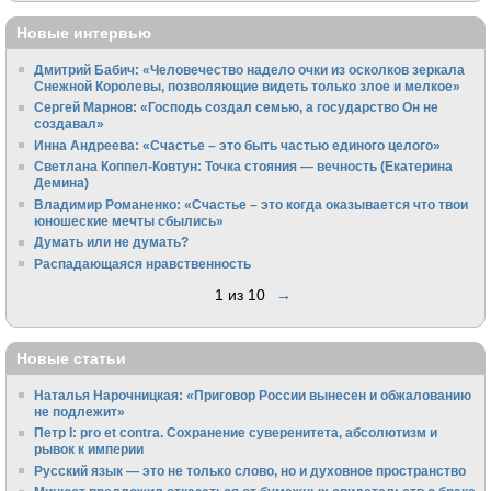
Новые интервью
Дмитрий Бабич: «Человечество надело очки из осколков зеркала
Снежной Королевы, позволяющие видеть только злое и мелкое»
Сергей Марнов: «Господь создал семью, а государство Он не
создавал»
Инна Андреева: «Счастье – это быть частью единого целого»
Светлана Коппел-Ковтун: Точка стояния — вечность (Екатерина
Демина)
Владимир Романенко: «Счастье – это когда оказывается что твои
юношеские мечты сбылись»
Думать или не думать?
Распадающаяся нравственность
1 из 10
→
Новые статьи
Наталья Нарочницкая: «Приговор России вынесен и обжалованию
не подлежит»
Петр I: pro et contra. Сохранение суверенитета, абсолютизм и
рывок к империи
Русский язык — это не только слово, но и духовное пространство