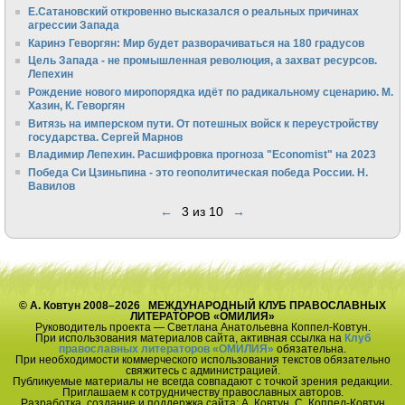
Е.Сатановский откровенно высказался о реальных причинах
агрессии Запада
Каринэ Геворгян: Мир будет разворачиваться на 180 градусов
Цель Запада - не промышленная революция, а захват ресурсов.
Лепехин
Рождение нового миропорядка идёт по радикальному сценарию. М.
Хазин, К. Геворгян
Витязь на имперском пути. От потешных войск к переустройству
государства. Сергей Марнов
Владимир Лепехин. Расшифровка прогноза "Economist" на 2023
Победа Си Цзиньпина - это геополитическая победа России. Н.
Вавилов
←
3 из 10
→
© А. Ковтун 2008–2026 МЕЖДУНАРОДНЫЙ КЛУБ ПРАВОСЛАВНЫХ
ЛИТЕРАТОРОВ «ОМИЛИЯ»
Руководитель проекта — Светлана Анатольевна Коппел-Ковтун.
При использования материалов сайта, активная ссылка на
Клуб
православных литераторов «ОМИЛИЯ»
обязательна.
При необходимости коммерческого использования текстов обязательно
свяжитесь с администрацией.
Публикуемые материалы не всегда совпадают с точкой зрения редакции.
Приглашаем к сотрудничеству православных авторов.
Разработка, создание и поддержка сайта: А. Ковтун, С. Коппел-Ковтун