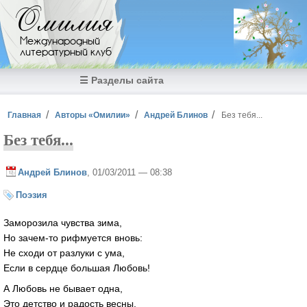
Перейти к основному содержанию
Омилия
Международный
литературный клуб
☰ Разделы сайта
Вы здесь
Главная
Авторы «Омилии»
Андрей Блинов
Без тебя...
Без тебя...
Андрей Блинов
, 01/03/2011 — 08:38
Поэзия
Заморозила чувства зима,
Но зачем-то рифмуется вновь:
Не сходи от разлуки с ума,
Если в сердце большая Любовь!
А Любовь не бывает одна,
Это детство и радость весны,