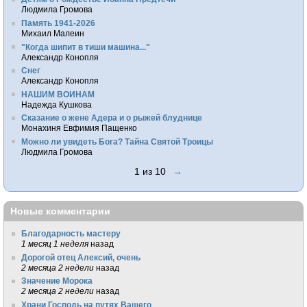
Людмила Громова
Память 1941-2026
Михаил Малеин
"Когда шипит в тиши машина..."
Александр Конопля
Снег
Александр Конопля
НАШИМ ВОИНАМ
Надежда Кушкова
Сказание о жене Адера и о рыжей блуднице
Монахиня Евфимия Пащенко
Можно ли увидеть Бога? Тайна Святой Троицы
Людмила Громова
1 из 10
→
Новые комментарии
Благодарность мастеру
1 месяц 1 неделя
назад
Дорогой отец Алексий, очень
2 месяца 2 недели
назад
Значение Морока
2 месяца 2 недели
назад
Храни Господь на путях Вашего