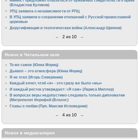
Минюст предложил отказаться от бумажных свидетельств о браке
(Владислав Куликов)
УПЦ заявила о независимости от РПЦ
В УПЦ заявили о сохранении отношений с Русской православной
церковью
Дерусификация и теологическая война (Александр Щипков)
←
2 из 10
→
Новое в Читальном зале
То же самое (Юнна Мориц)
Дьявол – это атмосфера (Юнна Мориц)
Я не лгал (Игорь Северянин)
Каждый хочет, чтоб «я» - это сразу же было «мы»
И каждый росток утверждает: «Я сам» (Лариса Миллер)
В вопросах веры недопустимо следовать только дипломатии
(Митрополит Иерофей (Влахос)
Главы о любви (Прп. Максим Исповедник)
←
4 из 10
→
Новое в медиагалерее