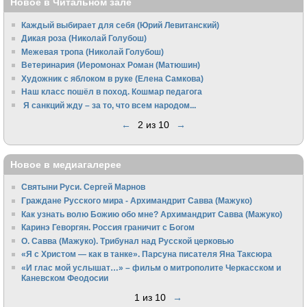
Новое в Читальном зале
Каждый выбирает для себя (Юрий Левитанский)
Дикая роза (Николай Голубош)
Межевая тропа (Николай Голубош)
Ветеринария (Иеромонах Роман (Матюшин)
Художник с яблоком в руке (Елена Самкова)
Наш класс пошёл в поход. Кошмар педагога
Я санкций жду – за то, что всем народом...
←
2 из 10
→
Новое в медиагалерее
Святыни Руси. Сергей Марнов
Граждане Русского мира - Архимандрит Савва (Мажуко)
Как узнать волю Божию обо мне? Архимандрит Савва (Мажуко)
Каринэ Геворгян. Россия граничит с Богом
О. Савва (Мажуко). Трибунал над Русской церковью
«Я с Христом — как в танке». Парсуна писателя Яна Таксюра
«И глас мой услышат…» – фильм о митрополите Черкасском и
Каневском Феодосии
1 из 10
→