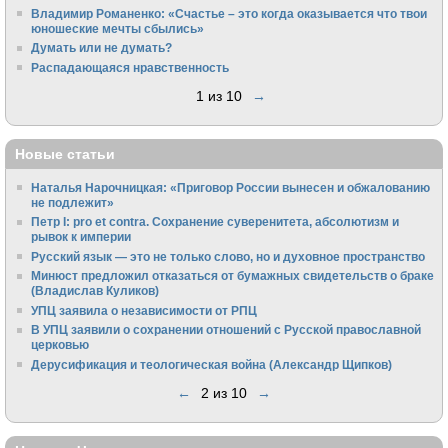
Владимир Романенко: «Счастье – это когда оказывается что твои
юношеские мечты сбылись»
Думать или не думать?
Распадающаяся нравственность
1 из 10
→
Новые статьи
Наталья Нарочницкая: «Приговор России вынесен и обжалованию
не подлежит»
Петр I: pro et contra. Сохранение суверенитета, абсолютизм и
рывок к империи
Русский язык — это не только слово, но и духовное пространство
Минюст предложил отказаться от бумажных свидетельств о браке
(Владислав Куликов)
УПЦ заявила о независимости от РПЦ
В УПЦ заявили о сохранении отношений с Русской православной
церковью
Дерусификация и теологическая война (Александр Щипков)
←
2 из 10
→