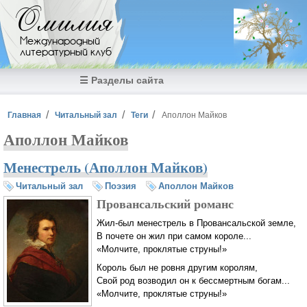
Перейти к основному содержанию
Омилия
Международный
литературный клуб
☰ Разделы сайта
Вы здесь
Главная
Читальный зал
Теги
Аполлон Майков
Аполлон Майков
Менестрель (Аполлон Майков)
Читальный зал
Поэзия
Аполлон Майков
Провансальский романс
Жил-был менестрель в Провансальской земле,
В почете он жил при самом короле...
«Молчите, проклятые струны!»
Король был не ровня другим королям,
Свой род возводил он к бессмертным богам...
«Молчите, проклятые струны!»