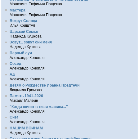
Монахиня Евфимия Пащенко
Мастера
Монахиня Евфимия Пащенко
Вокруг Солнца
Илья Криштул
Царской Семье
Надежда Кушкова
Зовут... зовут они меня
Надежда Кушкова
Первый луч
Александр Конопля
Сосед
Александр Конопля
Ад
Александр Конопля
Детям о Рождестве Иоанна Предтечи
Людмила Громова
Память 1941-2026
Михаил Малеин
"Когда шипит в тиши машина..."
Александр Конопля
Снег
Александр Конопля
НАШИМ ВОИНАМ
Надежда Кушкова
Сказание о жене Адера и о рыжей блуднице