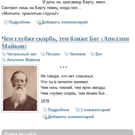
И дочь он, красавицу Берту, имел...
Смотрел лишь на Берту певец, когда пел...
«Молчите, проклятые струны!»
Подробнее
о Менестрель (Аполлон Майков)
Добавить комментарий
Чем глубже скорбь, тем ближе Бог (Аполлон
Майков)
Читальный зал
Поэзия
Человек
Бог
Аполлон Майков
* * *
Не говори, что нет спасенья,
Что ты в печалях изнемог:
Чем ночь темней, тем ярче звезды,
Чем глубже скорбь, тем ближе Бог...
1878
Подробнее
о Чем глубже скорбь, тем ближе
1 комментарий
Бог (Аполлон Майков)
Добавить комментарий
Поиск на сайте