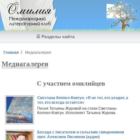
Перейти к основному содержанию
Омилия
Международный
литературный клуб
☰ Разделы сайта
Вы здесь
Главная
Медиагалерея
Медиагалерея
С участием омилийцев
Страницы
Светлана Коппел-Ковтун. «Я не тот, кто уходит, а
тот, кто всегда остаётся»
Песня Татьяны Журовой на стихи Светланы
Коппел-Ковтун. Исполняет Татьяна Журова.
Беседа с писателем и сельским священником
прот. Алексием Лисняком (аудио)