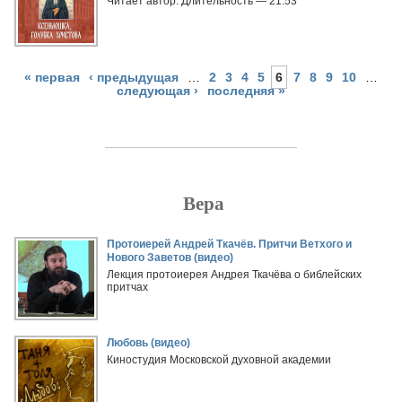
Читает автор. Длительность — 21:53
« первая
‹ предыдущая
…
2
3
4
5
6
7
8
9
10
…
следующая ›
последняя »
Вера
Страницы
Протоиерей Андрей Ткачёв. Притчи Ветхого и
Нового Заветов (видео)
Лекция протоиерея Андрея Ткачёва о библейских
притчах
Любовь (видео)
Киностудия Московской духовной академии