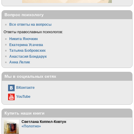
Вопрос психологу
Все ответы на вопросы
Ответы православных психологов:
Никита Яночкин
Екатерина Усачева
Татьяна Бобровских
Анастасия Бондарук
Анна Лелик
Мы в социальных сетях
ВКонтакте
YouTube
Купить наши книги
Светлана Коппел-Ковтун
«Полотно»