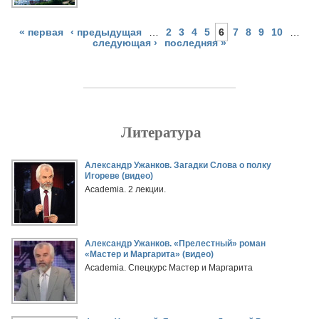
« первая
‹ предыдущая
…
2
3
4
5
6
7
8
9
10
…
следующая ›
последняя »
Литература
Страницы
Александр Ужанков. Загадки Слова о полку
Игореве (видео)
Academia. 2 лекции.
Александр Ужанков. «Прелестный» роман
«Мастер и Маргарита» (видео)
Academia. Спецкурс Мастер и Маргарита