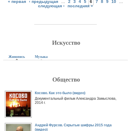
« первая
‹ предыдущая
…
2
3
4
5
6
7
8
9
10
…
следующая ›
последняя »
Искусство
Живопись
(активная вкладка)
Музыка
Общество
Страницы
Косово. Как это было (видео)
Документальный фильм Александра Замыслова,
2014 г.
Андрей Фурсов. Скрытые шифры 2015 года
(видео)