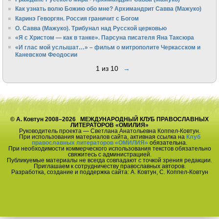
Как узнать волю Божию обо мне? Архимандрит Савва (Мажуко)
Каринэ Геворгян. Россия граничит с Богом
О. Савва (Мажуко). Трибунал над Русской церковью
«Я с Христом — как в танке». Парсуна писателя Яна Таксюра
«И глас мой услышат…» – фильм о митрополите Черкасском и
Каневском Феодосии
1 из 10
→
© А. Ковтун 2008–2026 МЕЖДУНАРОДНЫЙ КЛУБ ПРАВОСЛАВНЫХ
ЛИТЕРАТОРОВ «ОМИЛИЯ»
Руководитель проекта — Светлана Анатольевна Коппел-Ковтун.
При использования материалов сайта, активная ссылка на
Клуб
православных литераторов «ОМИЛИЯ»
обязательна.
При необходимости коммерческого использования текстов обязательно
свяжитесь с администрацией.
Публикуемые материалы не всегда совпадают с точкой зрения редакции.
Приглашаем к сотрудничеству православных авторов.
Разработка, создание и поддержка сайта: А. Ковтун, С. Коппел-Ковтун