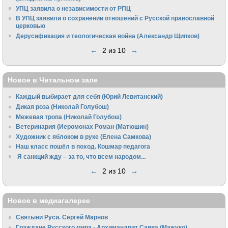
УПЦ заявила о независимости от РПЦ
В УПЦ заявили о сохранении отношений с Русской православной
церковью
Дерусификация и теологическая война (Александр Щипков)
←
2 из 10
→
Новое в Читальном зале
Каждый выбирает для себя (Юрий Левитанский)
Дикая роза (Николай Голубош)
Межевая тропа (Николай Голубош)
Ветеринария (Иеромонах Роман (Матюшин)
Художник с яблоком в руке (Елена Самкова)
Наш класс пошёл в поход. Кошмар педагога
Я санкций жду – за то, что всем народом...
←
2 из 10
→
Новое в медиагалерее
Святыни Руси. Сергей Марнов
Граждане Русского мира - Архимандрит Савва (Мажуко)