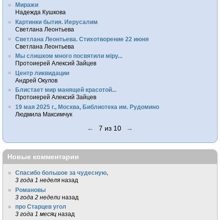
Миражи
Надежда Кушкова
Картинки бытия. Иерусалим
Светлана Леонтьева
Светлана Леонтьева. Стихотворение 22 июня
Светлана Леонтьева
Мы слишком много посвятили мiру...
Протоиерей Алексий Зайцев
Центр ликвидации
Андрей Окулов
Блистает мир манящей красотой...
Протоиерей Алексий Зайцев
19 мая 2025 г., Москва, Библиотека им. Рудомино
Людмила Максимчук
←
7 из 10
→
Новые комментарии
Спасибо большое за чудесную,
3 года 1 неделя
назад
Романовы
3 года 2 недели
назад
про Старцев угол
3 года 1 месяц
назад