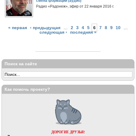
смена формации (аудио)
Радио «Радонеж», эфир от 22 января 2016 г.
« первая
‹ предыдущая
…
2
3
4
5
6
7
8
9
10
…
следующая ›
последняя »
Поиск на сайте
Как помочь проекту?
ДОРОГИЕ ДРУЗЬЯ!