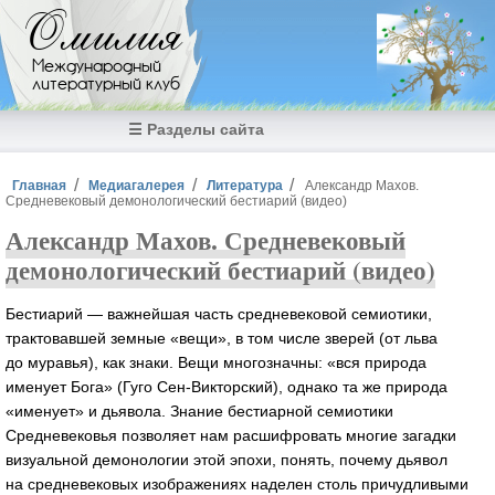
Перейти к основному содержанию
Омилия
Международный
литературный клуб
☰ Разделы сайта
Вы здесь
Главная
Медиагалерея
Литература
Александр Махов.
Средневековый демонологический бестиарий (видео)
Александр Махов. Средневековый
демонологический бестиарий (видео)
Бестиарий — важнейшая часть средневековой семиотики,
трактовавшей земные «вещи», в том числе зверей (от льва
до муравья), как знаки. Вещи многозначны: «вся природа
именует Бога» (Гуго Сен-Викторский), однако та же природа
«именует» и дьявола. Знание бестиарной семиотики
Средневековья позволяет нам расшифровать многие загадки
визуальной демонологии этой эпохи, понять, почему дьявол
на средневековых изображениях наделен столь причудливыми