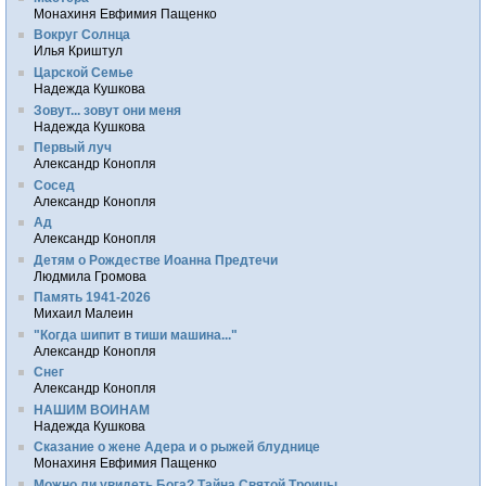
Монахиня Евфимия Пащенко
Вокруг Солнца
Илья Криштул
Царской Семье
Надежда Кушкова
Зовут... зовут они меня
Надежда Кушкова
Первый луч
Александр Конопля
Сосед
Александр Конопля
Ад
Александр Конопля
Детям о Рождестве Иоанна Предтечи
Людмила Громова
Память 1941-2026
Михаил Малеин
"Когда шипит в тиши машина..."
Александр Конопля
Снег
Александр Конопля
НАШИМ ВОИНАМ
Надежда Кушкова
Сказание о жене Адера и о рыжей блуднице
Монахиня Евфимия Пащенко
Можно ли увидеть Бога? Тайна Святой Троицы