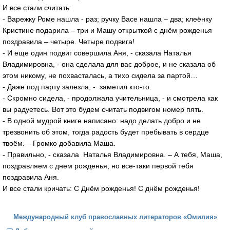
И все стали считать:
- Варежку Роме нашла - раз; ручку Васе нашла – два; клеёнку
Кристине подарила – три и Машу открыткой с днём рожденья
поздравила – четыре. Четыре подвига!
- И еще один подвиг совершила Аня, - сказала Наталья
Владимировна, - она сделала для вас доброе, и не сказала об
этом никому, не похвасталась, а тихо сидела за партой…
- Даже под парту залезла, - заметил кто-то.
- Скромно сидела, - продолжала учительница, - и смотрела как
вы радуетесь. Вот это будем считать подвигом номер пять.
- В одной мудрой книге написано: надо делать добро и не
трезвонить об этом, тогда радость будет пребывать в сердце
твоём. – Громко добавила Маша.
- Правильно, - сказала Наталья Владимировна. – А тебя, Маша,
поздравляем с днем рожденья, но все-таки первой тебя
поздравила Аня.
И все стали кричать: С Днём рожденья! С днём рожденья!
Международный клуб православных литераторов «Омилия»