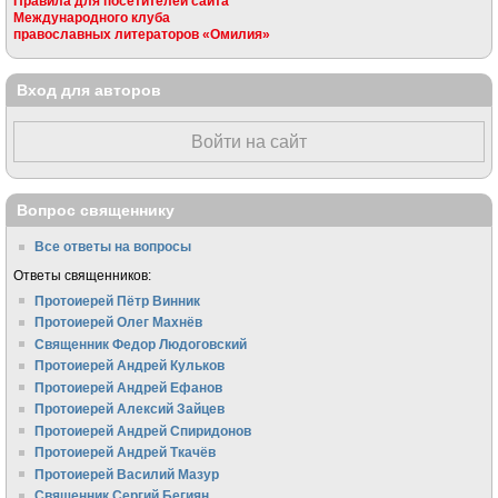
Правила для посетителей сайта
Международного клуба
православных литераторов «Омилия»
Вход для авторов
Войти на сайт
Вопрос священнику
Все ответы на вопросы
Ответы священников:
Протоиерей Пётр Винник
Протоиерей Олег Махнёв
Священник Федор Людоговский
Протоиерей Андрей Кульков
Протоиерей Андрей Ефанов
Протоиерей Алексий Зайцев
Протоиерей Андрей Спиридонов
Протоиерей Андрей Ткачёв
Протоиерей Василий Мазур
Священник Сергий Бегиян