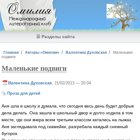
Перейти к основному содержанию
Омилия
Международный
литературный клуб
☰ Разделы сайта
Вы здесь
Главная
Авторы «Омилии»
Валентина Духовская
Маленькие
подвиги
Маленькие подвиги
Валентина Духовская
, 21/02/2013 — 20:04
Проза для детей
Аня шла в школу и думала, что сегодня весь день будет добрые
дела делать. Она зашла в школьный двор и долго ходила в том
месте, где они вчера всем третьим классом катались на лыжах.
Аня заглядывала под скамейки, разгребала каждый снежный
бугорок.