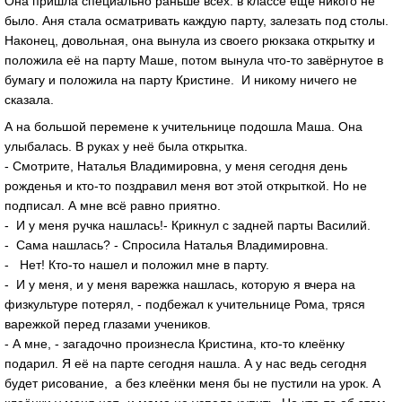
Она пришла специально раньше всех: в классе ещё никого не
было. Аня стала осматривать каждую парту, залезать под столы.
Наконец, довольная, она вынула из своего рюкзака открытку и
положила её на парту Маше, потом вынула что-то завёрнутое в
бумагу и положила на парту Кристине. И никому ничего не
сказала.
А на большой перемене к учительнице подошла Маша. Она
улыбалась. В руках у неё была открытка.
- Смотрите, Наталья Владимировна, у меня сегодня день
рожденья и кто-то поздравил меня вот этой открыткой. Но не
подписал. А мне всё равно приятно.
- И у меня ручка нашлась!- Крикнул с задней парты Василий.
- Сама нашлась? - Спросила Наталья Владимировна.
- Нет! Кто-то нашел и положил мне в парту.
- И у меня, и у меня варежка нашлась, которую я вчера на
физкультуре потерял, - подбежал к учительнице Рома, тряся
варежкой перед глазами учеников.
- А мне, - загадочно произнесла Кристина, кто-то клеёнку
подарил. Я её на парте сегодня нашла. А у нас ведь сегодня
будет рисование, а без клеёнки меня бы не пустили на урок. А