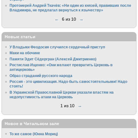
Протоиерей Андрей Ткачёв: «Ни один из князей, правивших после
Владимира, не предлагал вернуться к язычеству»
←
6 из 10
→
Новые статьи
У Владыки Феодосия случился сердечный приступ
Маки на обочине
Памяти Эдит Сёдергран (Алексей Дмитриенко)
Ростислав Ищенко: «Они желают превратить Церковь в
антицерковь»
Образ страданий русского народа
Россия - это цивилизация. Надо быть самостоятельными! Надо
стоять!
В Украинской Православной Церкви указали властям на
недопустимость атаки на Церковь
1 из 10
→
Новое в Читальном зале
То же самое (Юнна Мориц)