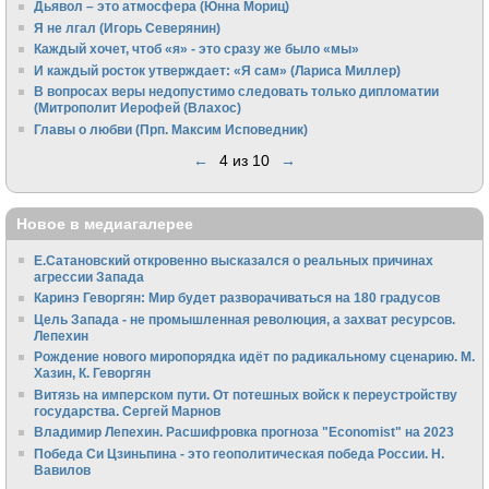
Дьявол – это атмосфера (Юнна Мориц)
Я не лгал (Игорь Северянин)
Каждый хочет, чтоб «я» - это сразу же было «мы»
И каждый росток утверждает: «Я сам» (Лариса Миллер)
В вопросах веры недопустимо следовать только дипломатии
(Митрополит Иерофей (Влахос)
Главы о любви (Прп. Максим Исповедник)
←
4 из 10
→
Новое в медиагалерее
Е.Сатановский откровенно высказался о реальных причинах
агрессии Запада
Каринэ Геворгян: Мир будет разворачиваться на 180 градусов
Цель Запада - не промышленная революция, а захват ресурсов.
Лепехин
Рождение нового миропорядка идёт по радикальному сценарию. М.
Хазин, К. Геворгян
Витязь на имперском пути. От потешных войск к переустройству
государства. Сергей Марнов
Владимир Лепехин. Расшифровка прогноза "Economist" на 2023
Победа Си Цзиньпина - это геополитическая победа России. Н.
Вавилов