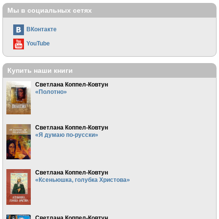
Мы в социальных сетях
ВКонтакте
YouTube
Купить наши книги
Светлана Коппел-Ковтун
«Полотно»
Светлана Коппел-Ковтун
«Я думаю по-русски»
Светлана Коппел-Ковтун
«Ксеньюшка, голубка Христова»
Светлана Коппел-Ковтун