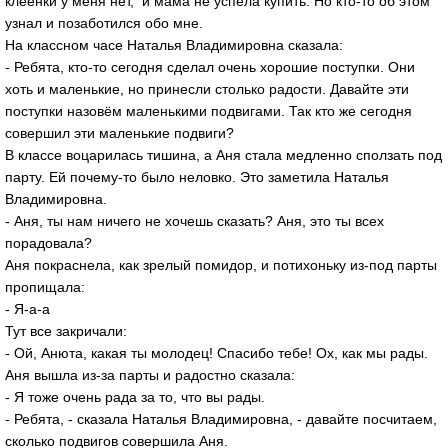
клеёнки у меня нет, и мама не успела купить. Но кто-то об этом
узнал и позаботился обо мне.
На классном часе Наталья Владимировна сказала:
- Ребята, кто-то сегодня сделал очень хорошие поступки. Они
хоть и маленькие, но принесли столько радости. Давайте эти
поступки назовём маленькими подвигами. Так кто же сегодня
совершил эти маленькие подвиги?
В классе воцарилась тишина, а Аня стала медленно сползать под
парту. Ей почему-то было неловко. Это заметила Наталья
Владимировна.
- Аня, ты нам ничего не хочешь сказать? Аня, это ты всех
порадовала?
Аня покраснела, как зрелый помидор, и потихоньку из-под парты
пропищала:
- Я-а-а
Тут все закричали:
- Ой, Анюта, какая ты молодец! Спасибо тебе! Ох, как мы рады.
Аня вышла из-за парты и радостно сказала:
- Я тоже очень рада за то, что вы рады.
- Ребята, - сказала Наталья Владимировна, - давайте посчитаем,
сколько подвигов совершила Аня.