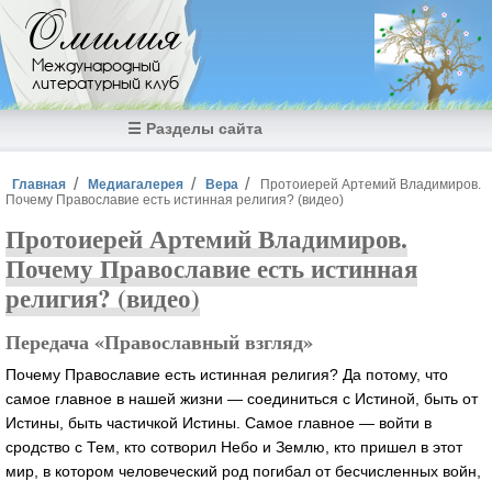
Перейти к основному содержанию
Омилия
Международный
литературный клуб
☰ Разделы сайта
Вы здесь
Главная
Медиагалерея
Вера
Протоиерей Артемий Владимиров.
Почему Православие есть истинная религия? (видео)
Протоиерей Артемий Владимиров.
Почему Православие есть истинная
религия? (видео)
Передача «Православный взгляд»
Почему Православие есть истинная религия? Да потому, что
самое главное в нашей жизни — соединиться с Истиной, быть от
Истины, быть частичкой Истины. Самое главное — войти в
сродство с Тем, кто сотворил Небо и Землю, кто пришел в этот
мир, в котором человеческий род погибал от бесчисленных войн,