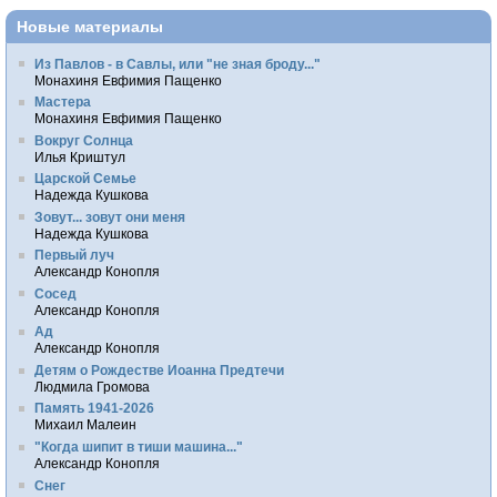
Новые материалы
Из Павлов - в Савлы, или "не зная броду..."
Монахиня Евфимия Пащенко
Мастера
Монахиня Евфимия Пащенко
Вокруг Солнца
Илья Криштул
Царской Семье
Надежда Кушкова
Зовут... зовут они меня
Надежда Кушкова
Первый луч
Александр Конопля
Сосед
Александр Конопля
Ад
Александр Конопля
Детям о Рождестве Иоанна Предтечи
Людмила Громова
Память 1941-2026
Михаил Малеин
"Когда шипит в тиши машина..."
Александр Конопля
Снег