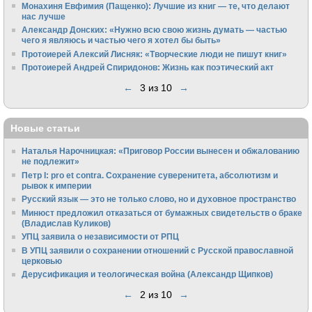
Монахиня Евфимия (Пащенко): Лучшие из книг — те, что делают
нас лучше
Александр Донских: «Нужно всю свою жизнь думать — частью
чего я являюсь и частью чего я хотел бы быть»
Протоиерей Алексий Лисняк: «Творческие люди не пишут книг»
Протоиерей Андрей Спиридонов: Жизнь как поэтический акт
←
3 из 10
→
Новые статьи
Наталья Нарочницкая: «Приговор России вынесен и обжалованию
не подлежит»
Петр I: pro et contra. Сохранение суверенитета, абсолютизм и
рывок к империи
Русский язык — это не только слово, но и духовное пространство
Минюст предложил отказаться от бумажных свидетельств о браке
(Владислав Куликов)
УПЦ заявила о независимости от РПЦ
В УПЦ заявили о сохранении отношений с Русской православной
церковью
Дерусификация и теологическая война (Александр Щипков)
←
2 из 10
→