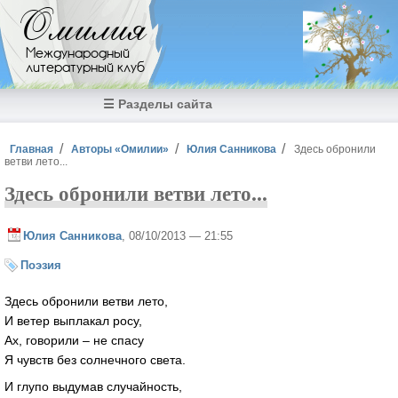
Перейти к основному содержанию
Омилия
Международный
литературный клуб
☰ Разделы сайта
Вы здесь
Главная
Авторы «Омилии»
Юлия Санникова
Здесь обронили
ветви лето...
Здесь обронили ветви лето...
Юлия Санникова
, 08/10/2013 — 21:55
Поэзия
Здесь обронили ветви лето,
И ветер выплакал росу,
Ах, говорили – не спасу
Я чувств без солнечного света.
И глупо выдумав случайность,