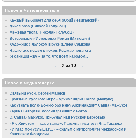
Новое в Читальном зале
Каждый выбирает для себя (Юрий Левитанский)
Дикая роза (Николай Голубош)
Межевая тропа (Николай Голубош)
Ветеринария (Иеромонах Роман (Матюшин)
Художник с яблоком в руке (Елена Самкова)
Наш класс пошёл в поход. Кошмар педагога
Я санкций жду – за то, что всем народом...
←
2 из 10
→
Новое в медиагалерее
Святыни Руси. Сергей Марнов
Граждане Русского мира - Архимандрит Савва (Мажуко)
Как узнать волю Божию обо мне? Архимандрит Савва (Мажуко)
Каринэ Геворгян. Россия граничит с Богом
О. Савва (Мажуко). Трибунал над Русской церковью
«Я с Христом — как в танке». Парсуна писателя Яна Таксюра
«И глас мой услышат…» – фильм о митрополите Черкасском и
Каневском Феодосии