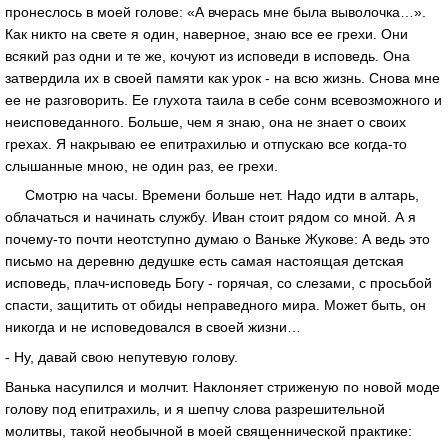
пронеслось в моей голове: «А вчерась мне была выволочка…».
Как никто на свете я один, наверное, знаю все ее грехи. Они
всякий раз одни и те же, кочуют из исповеди в исповедь. Она
затвердила их в своей памяти как урок - на всю жизнь. Снова мне
ее не разговорить. Ее глухота таила в себе сонм всевозможного и
неисповеданного. Больше, чем я знаю, она не знает о своих
грехах. Я накрываю ее епитрахилью и отпускаю все когда-то
слышанные мною, не один раз, ее грехи.
Смотрю на часы. Времени больше нет. Надо идти в алтарь,
облачаться и начинать службу. Иван стоит рядом со мной. А я
почему-то почти неотступно думаю о Ваньке Жукове: А ведь это
письмо на деревню дедушке есть самая настоящая детская
исповедь, плач-исповедь Богу - горячая, со слезами, с просьбой
спасти, защитить от обиды неправедного мира. Может быть, он
никогда и не исповедовался в своей жизни…
- Ну, давай свою непутевую голову.
Ванька насупился и молчит. Наклоняет стриженую по новой моде
голову под епитрахиль, и я шепчу слова разрешительной
молитвы, такой необычной в моей священнической практике: