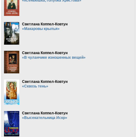
«Ксеньюшка, голубка Христова»
Светлана Коппел-Ковтун
«Макаровы крылья»
Светлана Коппел-Ковтун
«В чуланчике изношенных вещей»
Светлана Коппел-Ковтун
«Сквозь тень»
Светлана Коппел-Ковтун
«Высекательница Искр»