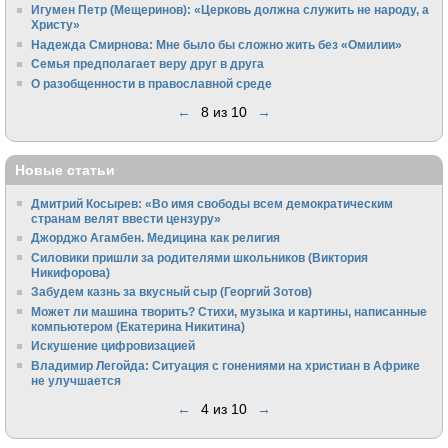
Игумен Петр (Мещеринов): «Церковь должна служить не народу, а
Христу»
Надежда Смирнова: Мне было бы сложно жить без «Омилии»
Семья предполагает веру друг в друга
О разобщенности в православной среде
←
8 из 10
→
Новые статьи
Дмитрий Косырев: «Во имя свободы всем демократическим
странам велят ввести цензуру»
Джорджо Агамбен. Медицина как религия
Силовики пришли за родителями школьников (Виктория
Никифорова)
Забудем казнь за вкусный сыр (Георгий Зотов)
Может ли машина творить? Стихи, музыка и картины, написанные
компьютером (Екатерина Никитина)
Искушение цифровизацией
Владимир Легойда: Ситуация с гонениями на христиан в Африке
не улучшается
←
4 из 10
→