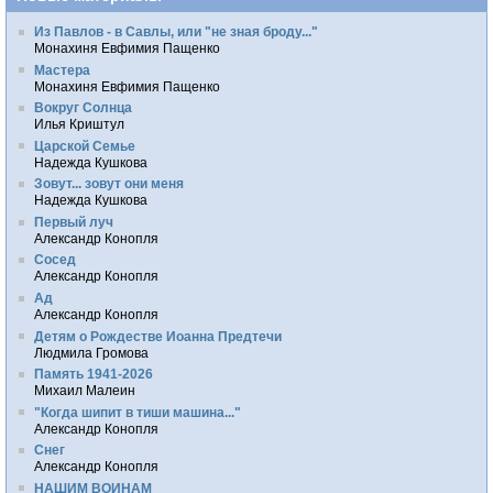
Из Павлов - в Савлы, или "не зная броду..."
Монахиня Евфимия Пащенко
Мастера
Монахиня Евфимия Пащенко
Вокруг Солнца
Илья Криштул
Царской Семье
Надежда Кушкова
Зовут... зовут они меня
Надежда Кушкова
Первый луч
Александр Конопля
Сосед
Александр Конопля
Ад
Александр Конопля
Детям о Рождестве Иоанна Предтечи
Людмила Громова
Память 1941-2026
Михаил Малеин
"Когда шипит в тиши машина..."
Александр Конопля
Снег
Александр Конопля
НАШИМ ВОИНАМ