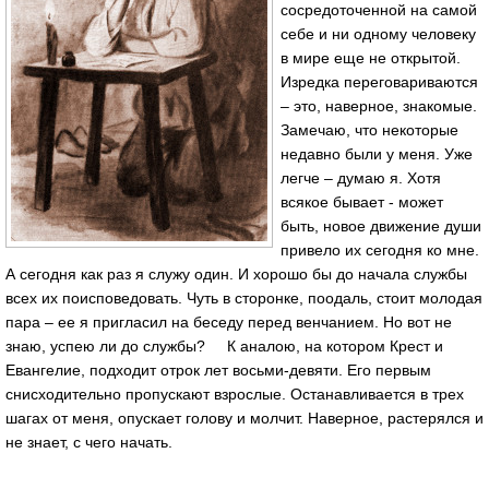
сосредоточенной на самой
себе и ни одному человеку
в мире еще не открытой.
Изредка переговариваются
– это, наверное, знакомые.
Замечаю, что некоторые
недавно были у меня. Уже
легче – думаю я. Хотя
всякое бывает - может
быть, новое движение души
привело их сегодня ко мне.
А сегодня как раз я служу один. И хорошо бы до начала службы
всех их поисповедовать. Чуть в сторонке, поодаль, стоит молодая
пара – ее я пригласил на беседу перед венчанием. Но вот не
знаю, успею ли до службы? К аналою, на котором Крест и
Евангелие, подходит отрок лет восьми-девяти. Его первым
снисходительно пропускают взрослые. Останавливается в трех
шагах от меня, опускает голову и молчит. Наверное, растерялся и
не знает, с чего начать.