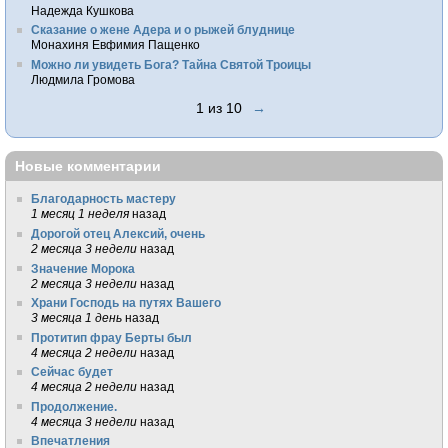
Надежда Кушкова
Сказание о жене Адера и о рыжей блуднице
Монахиня Евфимия Пащенко
Можно ли увидеть Бога? Тайна Святой Троицы
Людмила Громова
1 из 10
→
Новые комментарии
Благодарность мастеру
1 месяц 1 неделя
назад
Дорогой отец Алексий, очень
2 месяца 3 недели
назад
Значение Морока
2 месяца 3 недели
назад
Храни Господь на путях Вашего
3 месяца 1 день
назад
Протитип фрау Берты был
4 месяца 2 недели
назад
Сейчас будет
4 месяца 2 недели
назад
Продолжение.
4 месяца 3 недели
назад
Впечатления