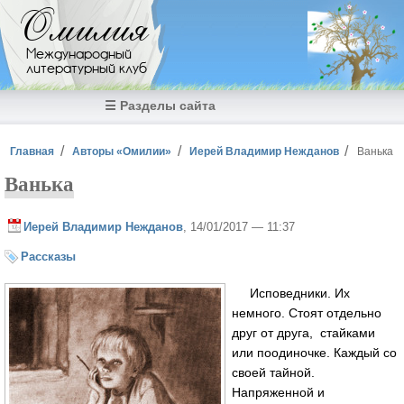
Перейти к основному содержанию
Омилия
Международный
литературный клуб
☰ Разделы сайта
Вы здесь
Главная
Авторы «Омилии»
Иерей Владимир Нежданов
Ванька
Ванька
Иерей Владимир Нежданов
, 14/01/2017 — 11:37
Рассказы
Исповедники. Их
немного. Стоят отдельно
друг от друга, стайками
или поодиночке. Каждый со
своей тайной.
Напряженной и