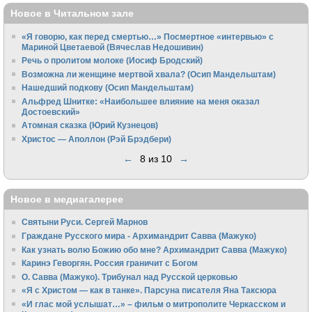
Новое в Читальном зале
«Я говорю, как перед смертью…» Посмертное «интервью» с
Мариной Цветаевой (Вячеслав Недошивин)
Речь о пролитом молоке (Иосиф Бродский)
Возможна ли женщине мертвой хвала? (Осип Мандельштам)
Нашедший подкову (Осип Мандельштам)
Альфред Шнитке: «Наибольшее влияние на меня оказал
Достоевский»
Атомная сказка (Юрий Кузнецов)
Христос — Аполлон (Рэй Брэдбери)
←
8 из 10
→
Новое в медиагалерее
Святыни Руси. Сергей Марнов
Граждане Русского мира - Архимандрит Савва (Мажуко)
Как узнать волю Божию обо мне? Архимандрит Савва (Мажуко)
Каринэ Геворгян. Россия граничит с Богом
О. Савва (Мажуко). Трибунал над Русской церковью
«Я с Христом — как в танке». Парсуна писателя Яна Таксюра
«И глас мой услышат…» – фильм о митрополите Черкасском и