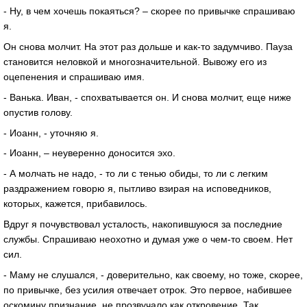
- Ну, в чем хочешь покаяться? – скорее по привычке спрашиваю
я.
Он снова молчит. На этот раз дольше и как-то задумчиво. Пауза
становится неловкой и многозначительной. Вывожу его из
оцепенения и спрашиваю имя.
- Ванька. Иван, - спохватывается он. И снова молчит, еще ниже
опустив голову.
- Иоанн, - уточняю я.
- Иоанн, – неуверенно доносится эхо.
- А молчать не надо, - то ли с тенью обиды, то ли с легким
раздражением говорю я, пытливо взирая на исповедников,
которых, кажется, прибавилось.
Вдруг я почувствовал усталость, накопившуюся за последние
службы. Спрашиваю неохотно и думая уже о чем-то своем. Нет
сил.
- Маму не слушался, - доверительно, как своему, но тоже, скорее,
по привычке, без усилия отвечает отрок. Это первое, набившее
оскомину признание, не прозвучало как откровение. Так