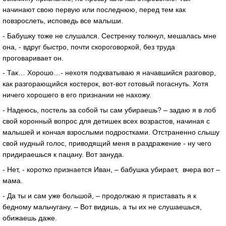
начинают свою первую или последнюю, перед тем как
повзрослеть, исповедь все малыши.
- Бабушку тоже не слушался. Сестренку толкнул, мешалась мне
она, - вдруг быстро, почти скороговоркой, без труда
проговаривает он.
- Так… Хорошо…- нехотя подхватываю я начавшийся разговор,
как разгорающийся костерок, вот-вот готовый погаснуть. Хотя
ничего хорошего в его признании не нахожу.
- Надеюсь, постель за собой ты сам убираешь? – задаю я в лоб
свой коронный вопрос для детишек всех возрастов, начиная с
малышей и кончая взрослыми подростками. Отстраненно слышу
свой нудный голос, приводящий меня в раздражение - ну чего
придираешься к пацану. Вот зануда.
- Нет, - коротко признается Иван, – бабушка убирает, вчера вот –
мама.
- Да ты и сам уже большой, – продолжаю я приставать я к
бедному мальчугану. – Вот видишь, а ты их не слушаешься,
обижаешь даже.