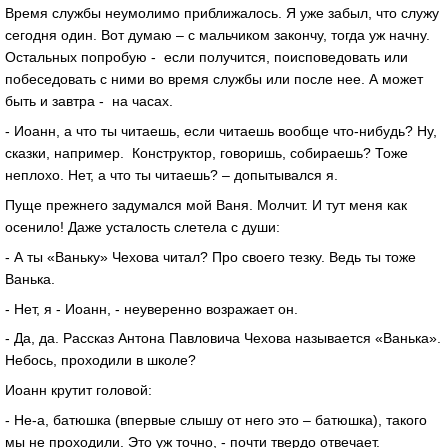
Время службы неумолимо приближалось. Я уже забыл, что служу
сегодня один. Вот думаю – с мальчиком закончу, тогда уж начну.
Остальных попробую - если получится, поисповедовать или
побеседовать с ними во время службы или после нее. А может
быть и завтра - на часах.
- Иоанн, а что ты читаешь, если читаешь вообще что-нибудь? Ну,
сказки, например. Конструктор, говоришь, собираешь? Тоже
неплохо. Нет, а что ты читаешь? – допытывался я.
Пуще прежнего задумался мой Ваня. Молчит. И тут меня как
осенило! Даже усталость слетела с души:
- А ты «Ваньку» Чехова читал? Про своего тезку. Ведь ты тоже
Ванька.
- Нет, я - Иоанн, - неуверенно возражает он.
- Да, да. Рассказ Антона Павловича Чехова называется «Ванька».
Небось, проходили в школе?
Иоанн крутит головой:
- Не-а, батюшка (впервые слышу от него это – батюшка), такого
мы не проходили. Это уж точно, - почти твердо отвечает.