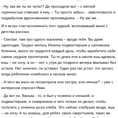
- Ну, как же ты не читал? Да проходили вы! – с мягкой
горячностью отвечаю я ему. – Ты просто забыл, - заволновался я
подзабытым вдохновением проповедника. – Ну как же…
И я вслух стал вспоминать этот чудный, волновавший меня с
детства рассказ:
- Смотри, там про одного мальчика – вроде тебя. Вы даже
одногодки. Трудно жилось Иоанну подмастерьем у сапожника
Аляхина, много он трудился каждый день, чтобы заработать себе
самое скудное пропитание. Ты-то дома или в школе ешь вдоволь,
ешь – не хочу, а он – нет, с утра до позднего вечера вкалывал без
устали. Нет, конечно, он уставал. Один раз так устал, что заснул,
когда ребятенка хозяйского в люльке качал.
- А чего же мать не посмотрела или сестра, или нянька? – уже с
интересом спросил Иван.
- Да вот он, Ванька - то, и был у хозяина и нянькой, и
подмастерьем, и поваренком и чего только не делал, чтобы
получить у хозяина кусок хлеба. Это сейчас хлебушек везде, ешь
– не хочу. А ты знаешь, для ребят, своих сверстников, таких же