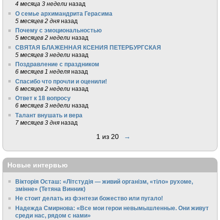
4 месяца 3 недели
назад
О семье архимандрита Герасима
5 месяцев 2 дня
назад
Почему с эмоциональностью
5 месяцев 2 недели
назад
СВЯТАЯ БЛАЖЕННАЯ КСЕНИЯ ПЕТЕРБУРГСКАЯ
5 месяцев 3 недели
назад
Поздравление с праздником
6 месяцев 1 неделя
назад
Спасибо что прочли и оценили!
6 месяцев 2 недели
назад
Ответ к 18 вопросу
6 месяцев 3 недели
назад
Талант внушать и вера
7 месяцев 3 дня
назад
1 из 20
→
Новые интервью
Вікторія Осташ: «Літстудія — живий організм, «тіло» рухоме,
змінне» (Тетяна Винник)
Не стоит делать из фэнтези божество или пугало!
Надежда Смирнова: «Все мои герои невымышленные. Они живут
среди нас, рядом с нами»