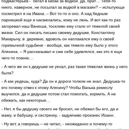
подмастерьев - бегал в кабак за водкой. Да, брат… Тебя-то
никто, наверное, не посылал за водкой в магазин? – испытующе
посмотрел я на Ивана. – Вот то-то и оно. А над бедным
парнишкой еще и насмехались, кому не лень. И вот как-то раз
загоревал наш Ванюша, тоскливо ему стало от тяжелой своей
жизни. Сел он писать письмо своему дедушке, Константину
Макарычу, в деревню, вдоволь он наплакался ему о своей
горемычной судьбине - вообще, как тяжело ему было у этого
Аляхина. – Я рассказывал и сам себе удивлялся, как это я еще
чего-то помню…
- А чего же он к дедушке не уехал, раз такая тяжелая жизнь у него
была?
- А как уедешь, куда? Да он и дороги толком не знал. Дедушка-то
его почему отвез к этому Аляхину? Чтобы Ванька ремеслу
выучился, да и дедушке потом стал помогать, кормить. А не
обижать, как некоторые…
- Нет, я бы дедушку своего не бросил, не обижал бы его, да и
маму, и бабушку, и сестренку, - задумчиво произнес Иоанн.
- Ну вот, а говоришь – не читал, - неожиданно и почему-то