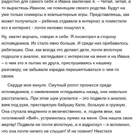
радостно для самого себя и Ивана заключаю я. – Читай, читай, а
то вырастешь Иваном, не помнящим своего родства. Будут на
уме только сникерсы и компьютерные игры. Представляешь, как
может получиться – ребенка отдавали в интернат, а поместили
его в интернет, - почти неловко пошутил я.
Ну, хватит ворчать, говорю я себе. Я посмотрел в сторону
исповедников. Их стало явно больше. И среди них прибавилось
ребятишек. Они, как всегда это делают дети, почти вплотную
подошли к аналою, взглядывая с интересом на меня и на Ивана
– о чем это я пытаю их друга, прислушиваясь к нашему
разговору, не забывали изредка перешептываться о чем-то
своем.
Сердце мое екнуло. Смутный ропот пронесся среди
исповедников, с оживлением оглядываясь назад, они невольно
расступались. При этом шум усилился – это подвели к аналою,
взяв под руки, престарелую бабушку Катю, больную и грузную.
Она ступала медленно и величественно, и, подняв веки, как
гоголевский «Вий», устремилась прямо на меня. Она нашла свою
жертву! Подвели ее почти вплотную, и я вздрогнул – я вспомнил,
что она почти ничего не слышит! И не помнит! Некстати