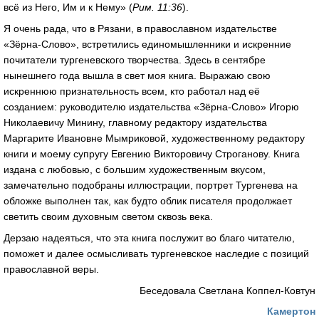
всё из Него, Им и к Нему» (
Рим. 11:36
).
Я очень рада, что в Рязани, в православном издательстве
«Зёрна-Слово», встретились единомышленники и искренние
почитатели тургеневского творчества. Здесь в сентябре
нынешнего года вышла в свет моя книга. Выражаю свою
искреннюю признательность всем, кто работал над её
созданием: руководителю издательства «Зёрна-Слово» Игорю
Николаевичу Минину, главному редактору издательства
Маргарите Ивановне Мымриковой, художественному редактору
книги и моему супругу Евгению Викторовичу Строганову. Книга
издана с любовью, с большим художественным вкусом,
замечательно подобраны иллюстрации, портрет Тургенева на
обложке выполнен так, как будто облик писателя продолжает
светить своим духовным светом сквозь века.
Дерзаю надеяться, что эта книга послужит во благо читателю,
поможет и далее осмысливать тургеневское наследие с позиций
православной веры.
Беседовала Светлана Коппел-Ковтун
Камертон