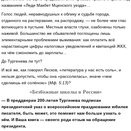
названием «Леди Макбет Мценского уезда»…
Голос людей, неравнодушных к облику и судьбе города,
отданного на растерзание, на распродажу, — не более чем глас
вопиющего в пустыне. Местные власти глухи, озабочены только
наживой. Большинство же обывателей поглощены лишь
элементарными проблемами выживания: как оплатить всё
нарастающие цифры налоговых уведомлений и квитанций ЖКХ,
на чём сэкономить до зарплаты…
До Тургенева ли тут?
И всё же, как говорил Лесков, «литература у нас есть соль», и
нельзя допустить, чтобы она «рассолилась», иначе «чем
сделаешь её солёною» (
Мф. 5:13
)?
«Безбожные школы в России»
— В преддверии 200-летия Тургенева подписан
президентский указ о всероссийском праздновании юбилея
писателя, быть может, это поможет нам больше узнать о
нём. И Ваша книга — своего рода отзыв на обращение
президента.