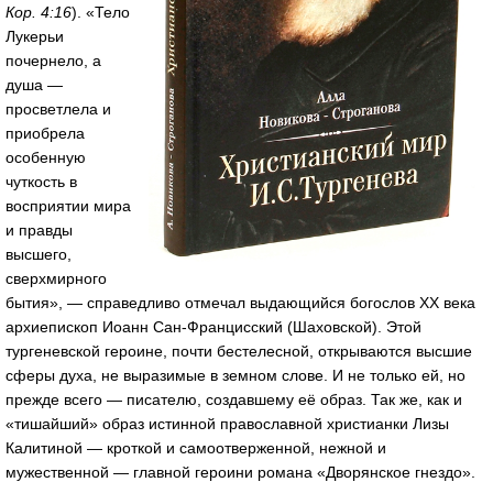
Кор. 4:16
). «Тело
Лукерьи
почернело, а
душа —
просветлела и
приобрела
особенную
чуткость в
восприятии мира
и правды
высшего,
сверхмирного
бытия», — справедливо отмечал выдающийся богослов XX века
архиепископ Иоанн Сан-Францисский (Шаховской). Этой
тургеневской героине, почти бестелесной, открываются высшие
сферы духа, не выразимые в земном слове. И не только ей, но
прежде всего — писателю, создавшему её образ. Так же, как и
«тишайший» образ истинной православной христианки Лизы
Калитиной — кроткой и самоотверженной, нежной и
мужественной — главной героини романа «Дворянское гнездо».