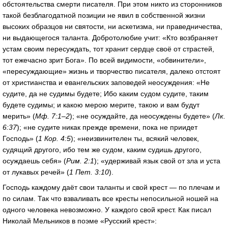
обстоятельства смерти писателя. При этом никто из сторонников
такой безблагодатной позиции не явил в собственной жизни
высоких образцов ни святости, ни аскетизма, ни праведничества,
ни выдающегося таланта. Добротолюбие учит: «Кто возбраняет
устам своим пересуждать, тот хранит сердце своё от страстей,
тот ежечасно зрит Бога». По всей видимости, «обвинители»,
«пересуждающие» жизнь и творчество писателя, далеко отстоят
от христианства и евангельских заповедей неосуждения: «Не
судите, да не судимы будете; Ибо каким судом судите, таким
будете судимы; и какою мерою мерите, такою и вам будут
мерить» (
Мф. 7:1–2
); «не осуждайте, да неосуждены будете» (
Лк.
6:37
); «не судите никак прежде времени, пока не приидет
Господь» (
1 Кор. 4:5
); «неизвинителен ты, всякий человек,
судящий другого, ибо тем же судом, каким судишь другого,
осуждаешь себя» (
Рим. 2:1
); «удерживай язык свой от зла и уста
от лукавых речей» (
1 Пет. 3:10
).
Господь каждому даёт свои таланты и свой крест — по плечам и
по силам. Так что взваливать все кресты непосильной ношей на
одного человека невозможно. У каждого свой крест. Как писал
Николай Мельников в поэме «Русский крест»: