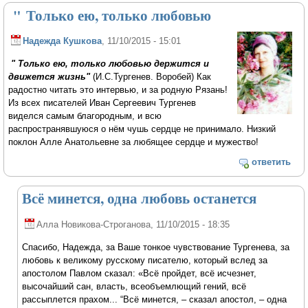
" Только ею, только любовью
Надежда Кушкова
, 11/10/2015 - 15:01
" Только ею, только любовью держится и
движется жизнь"
(И.С.Тургенев. Воробей) Как
радостно читать это интервью, и за родную Рязань!
Из всех писателей Иван Сергеевич Тургенев
виделся самым благородным, и всю
распространявшуюся о нём чушь сердце не принимало. Низкий
поклон Алле Анатольевне за любящее сердце и мужество!
ответить
Всё минется, одна любовь останется
Алла Новикова-Строганова
, 11/10/2015 - 18:35
Спасибо, Надежда, за Ваше тонкое чувствование Тургенева, за
любовь к великому русскому писателю, который вслед за
апостолом Павлом сказал: «Всё пройдет, всё исчезнет,
высочайший сан, власть, всеобъемлющий гений, всё
рассыплется прахом... “Всё минется, – сказал апостол, – одна