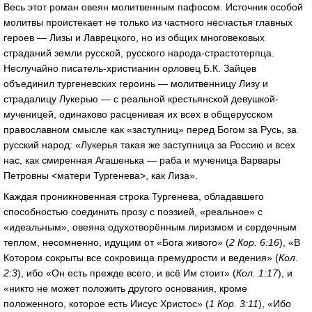
Весь этот роман овеян молитвенным пафосом. Источник особой
молитвы проистекает не только из частного несчастья главных
героев — Лизы и Лаврецкого, но из общих многовековых
страданий земли русской, русского народа-страстотерпца.
Неслучайно писатель-христианин орловец Б.К. Зайцев
объединил тургеневских героинь — молитвенницу Лизу и
страдалицу Лукерью — с реальной крестьянской девушкой-
мученицей, одинаково расценивая их всех в общерусском
православном смысле как «заступниц» перед Богом за Русь, за
русский народ: «Лукерья такая же заступница за Россию и всех
нас, как смиренная Агашенька — раба и мученица Варвары
Петровны <матери Тургенева>, как Лиза».
Каждая проникновенная строка Тургенева, обладавшего
способностью соединить прозу с поэзией, «реальное» с
«идеальным», овеяна одухотворённым лиризмом и сердечным
теплом, несомненно, идущим от «Бога живого» (
2 Кор. 6:16
), «В
Котором сокрыты все сокровища премудрости и ведения» (
Кол.
2:3
), ибо «Он есть прежде всего, и всё Им стоит» (
Кол. 1:17
), и
«никто не может положить другого основания, кроме
положенного, которое есть Иисус Христос» (
1 Кор. 3:11
), «Ибо