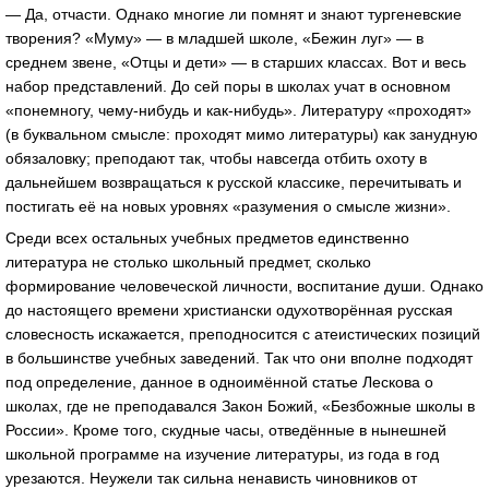
— Да, отчасти. Однако многие ли помнят и знают тургеневские
творения? «Муму» — в младшей школе, «Бежин луг» — в
среднем звене, «Отцы и дети» — в старших классах. Вот и весь
набор представлений. До сей поры в школах учат в основном
«понемногу, чему-нибудь и как-нибудь». Литературу «проходят»
(в буквальном смысле: проходят мимо литературы) как занудную
обязаловку; преподают так, чтобы навсегда отбить охоту в
дальнейшем возвращаться к русской классике, перечитывать и
постигать её на новых уровнях «разумения о смысле жизни».
Среди всех остальных учебных предметов единственно
литература не столько школьный предмет, сколько
формирование человеческой личности, воспитание души. Однако
до настоящего времени христиански одухотворённая русская
словесность искажается, преподносится с атеистических позиций
в большинстве учебных заведений. Так что они вполне подходят
под определение, данное в одноимённой статье Лескова о
школах, где не преподавался Закон Божий, «Безбожные школы в
России». Кроме того, скудные часы, отведённые в нынешней
школьной программе на изучение литературы, из года в год
урезаются. Неужели так сильна ненависть чиновников от