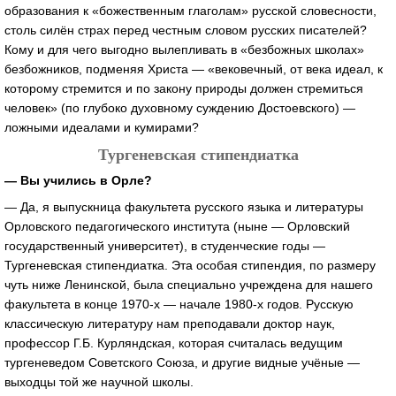
образования к «божественным глаголам» русской словесности,
столь силён страх перед честным словом русских писателей?
Кому и для чего выгодно вылепливать в «безбожных школах»
безбожников, подменяя Христа — «вековечный, от века идеал, к
которому стремится и по закону природы должен стремиться
человек» (по глубоко духовному суждению Достоевского) —
ложными идеалами и кумирами?
Тургеневская стипендиатка
— Вы учились в Орле?
— Да, я выпускница факультета русского языка и литературы
Орловского педагогического института (ныне — Орловский
государственный университет), в студенческие годы —
Тургеневская стипендиатка. Эта особая стипендия, по размеру
чуть ниже Ленинской, была специально учреждена для нашего
факультета в конце 1970-х — начале 1980-х годов. Русскую
классическую литературу нам преподавали доктор наук,
профессор Г.Б. Курляндская, которая считалась ведущим
тургеневедом Советского Союза, и другие видные учёные —
выходцы той же научной школы.