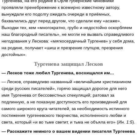
Тургенева, на его родине в Орле губернские чиновники
проявляли пренебрежение к всемирно известному автору,
вынуждали его подолгу ожидать очереди в приёмных,
бахвалились друг перед другом, что сделали ему «асаже».
Выходки тех, кем «многократно, грубо и недостойно оскорбляем
наш благородный писатель», не могли не вызвать справедливого
негодования у Лескова: «мягкосердечный Тургенев» у себя дома,
на родине, получает «шиш и презрение глупцов, презрения
достойных».
Тургенева защищал Лесков
— Лесков тоже любил Тургенева, восхищался им…
— Лесков, справедливо названный «величайшим христианином
среди русских писателей», горячо защищал дорогое для него
имя Тургенева от бессовестных спекуляций; ратовал за
подлинную, а не показную доступность его произведений для
самого широкого круга читателей, за необходимость истинного
постижения тургеневского творчества, исполненного любви и
света, который «и во тьме светит, и тьма не объяла его» (
Ин. 1:5
).
— Расскажите немного о вашем видении писателя Тургенева