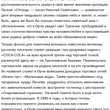
достопримечательность указал в своё время землякам-орловцам
Лесков: «Отсюда, — писал Николай Семёнович, — знаменитое
дитя впервые окидывало своими глазами небо и землю, и, может
быть, здесь же было бы хорошо поместить памятный знак с
обозначением, что в Орле увидел свет Тургенев, пробудивший в
своих соотечественниках чувства человеколюбия и прославивший
свою родину доброю славою во всём образованном мире».
Теперь фоном для памятника всемирно известному великому
русскому писателю служит режущая глаз уродливая надпись
«COCA-COLA» на ярко-красной тряпке над торговой точкой,
раскинутой здесь же — на Тургеневском бережке. Перекинулась
торгашеская зараза на родине писателя и на его произведения.
Их названия служат в Орле вывесками доходных торговых сетей:
«Бежин луг», «Малиновая вода». Также приспосабливают под
продажные нужды Лескова: умудрились опошлить именование
его замечательной повести, выстроили гостиницу с рестораном
«Очарованный странник». На моей памяти было и ещё нечто
более устрашающее. В 1990-е годы, о которых теперь
повсеместно принято упоминать не иначе как «лихие
девяностые», в Орле продавали вино кроваво-красного цвета под