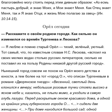
благоговейно могу стоять перед этим дивным образом: «Аз есмь
пастырь добрый; и знаю Моих, и Мои знают Меня. Как Отец знает
Меня, так и Я знаю Отца; и жизнь Мою полагаю за овец» (
Ин.
10:14-15
).
Орёл сегодня
— Расскажите о своём родном городе. Как сильно он
изменился со времён Тургенева и Лескова?
— Я люблю и помню старый Орёл — тихий, зелёный, уютный.
Тот самый, что, по известным словам Н.С. Лескова, «вспоил на
своих мелких водах столько русских литераторов, сколько не
поставил их на пользу Родины никакой другой русский город».
Нынешний город совсем не похож на Орёл моего детства и
юности, а тем более на тот «город О.», что описан Тургеневым в
романе «Дворянское гнездо»:
«Весенний, светлый день
клонился к вечеру; небольшие розовые тучки стояли высоко в
ясном небе и, казалось, не плыли мимо, а уходили в самую
глубь лазури. Перед раскрытым окном красивого дома, в одной
из крайних улиц губернского города О… <…> сидели две
женщины. <…> При доме находился большой сад; одной