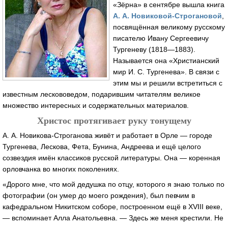
«Зёрна» в сентябре вышла книга
А. А. Новиковой-Строгановой
,
посвящённая великому русскому
писателю Ивану Сергеевичу
Тургеневу (1818—1883).
Называется она «Христианский
мир И. С. Тургенева». В связи с
этим мы и решили встретиться с
известным лескововедом, подарившим читателям великое
множество интересных и содержательных материалов.
Христос протягивает руку тонущему
А. А. Новикова-Строганова живёт и работает в Орле — городе
Тургенева, Лескова, Фета, Бунина, Андреева и ещё целого
созвездия имён классиков русской литературы. Она — коренная
орловчанка во многих поколениях.
«Дорого мне, что мой дедушка по отцу, которого я знаю только по
фотографии (он умер до моего рождения), был певчим в
кафедральном Никитском соборе, построенном ещё в XVIII веке,
— вспоминает Алла Анатольевна. — Здесь же меня крестили. Не