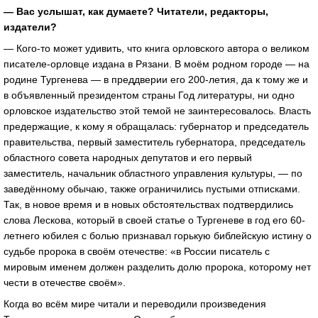
— Вас услышат, как думаете? Читатели, редакторы,
издатели?
— Кого-то может удивить, что книга орловского автора о великом
писателе-орловце издана в Рязани. В моём родном городе — на
родине Тургенева — в преддверии его 200-летия, да к тому же и
в объявленный президентом страны Год литературы, ни одно
орловское издательство этой темой не заинтересовалось. Власть
предержащие, к кому я обращалась: губернатор и председатель
правительства, первый заместитель губернатора, председатель
областного совета народных депутатов и его первый
заместитель, начальник областного управления культуры, — по
заведённому обычаю, также ограничились пустыми отписками.
Так, в новое время и в новых обстоятельствах подтвердились
слова Лескова, который в своей статье о Тургеневе в год его 60-
летнего юбилея с болью признавал горькую библейскую истину о
судьбе пророка в своём отечестве: «в России писатель с
мировым именем должен разделить долю пророка, которому нет
чести в отечестве своём».
Когда во всём мире читали и переводили произведения