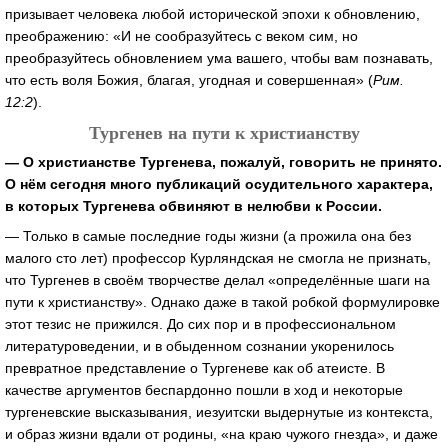
призывает человека любой исторической эпохи к обновлению,
преображению: «И не сообразуйтесь с веком сим, но
преобразуйтесь обновлением ума вашего, чтобы вам познавать,
что есть воля Божия, благая, угодная и совершенная» (
Рим.
12:2
).
Тургенев на пути к христианству
— О христианстве Тургенева, пожалуй, говорить не принято.
О нём сегодня много публикаций осудительного характера,
в которых Тургенева обвиняют в нелюбви к России.
— Только в самые последние годы жизни (а прожила она без
малого сто лет) профессор Курляндская не смогла не признать,
что Тургенев в своём творчестве делал «определённые шаги на
пути к христианству». Однако даже в такой робкой формулировке
этот тезис не прижился. До сих пор и в профессиональном
литературоведении, и в обыденном сознании укоренилось
превратное представление о Тургеневе как об атеисте. В
качестве аргументов беспардонно пошли в ход и некоторые
тургеневские высказывания, иезуитски выдернутые из контекста,
и образ жизни вдали от родины, «на краю чужого гнезда», и даже