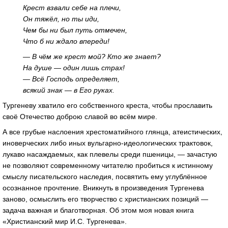
Крест взвали себе на плечи,
Он тяжёл, но ты иди,
Чем бы ни был путь отмечен,
Что б ни ждало впереди!
— В чём же крест мой? Кто же знает?
На душе — один лишь страх!
— Всё Господь определяет,
всякий знак — в Его руках.
Тургеневу хватило его собственного креста, чтобы прославить
своё Отечество доброю славой во всём мире.
А все грубые наслоения хрестоматийного глянца, атеистических,
иноверческих либо иных вульгарно-идеологических трактовок,
лукаво насаждаемых, как плевелы среди пшеницы, — зачастую
не позволяют современному читателю пробиться к истинному
смыслу писательского наследия, посвятить ему углублённое
осознанное прочтение. Вникнуть в произведения Тургенева
заново, осмыслить его творчество с христианских позиций —
задача важная и благотворная. Об этом моя новая книга
«Христианский мир И.С. Тургенева».