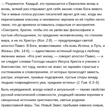
— Разумеется. Каждый, кто прикасается к Евангелию вновь и
вновь, всякий раз открывает для себя заново слово Бога живого.
Так и живые голоса русских писателей звучат для нас, когда мы
перечитываем классику и неизменно черпаем из её глубин нечто
такое, что до времени оставалось сокрытым от восприятия.
«Смотрите, братия, чтобы кто не увлёк вас философиею и
пустым обольщением, по преданию человеческому, по стихиям
мира, а не по Христу» (
Кол. 2:8
), — предупреждал святой
апостол Павел. В Боге, возвестившем: «Аз есмь Истина, и Путь, и
Жизнь» (
Ин. 14:6
), — единственно истинный подход к любому
явлению жизни. «Кто учит иному, — говорит апостол Павел, — и
не следует словам Господа нашего Иисуса Христа и учению о
благочестии, тот горд, ничего не знает, но заражён страстью к
состязаниям и словопрениям, от которых происходят зависть,
распри, злоречия, лукавые подозрения, пустые споры между
людьми повреждённого ума, чуждыми истины» (
1 Тим. 6:3–5
).
Быть неувядаемой, всегда новой и актуальной — таково свойство
русской классической словесности, уходящей своими корнями в
священные источники христианства, святые родники
православной веры. Так, Новый Завет, пребывая извечно новым,