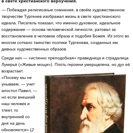
в свете христианского вероучения.
— Побеждая религиозные сомнения, в своём художественном
творчестве Тургенев изображал жизнь в свете христианского
идеала. Писатель показал, что именно духовное, идеальное
содержание — основа человеческой личности; ратовал за
восстановление в человеке образа и подобия Божия. Из этого во
многом соткано таинство поэтики Тургенева, созданных им
дивных художественных образов.
Среди них — «истинно преподобная» праведница и страдалица
Лукерья («Живые м
ощи»). Плоть героини умерщвлена, но дух её
возрастает.
«Посему мы не
унываем, — учит
апостол Павел, —
но если внешний
наш человек и
тлеет, то
внутренний со
дня на день
обновляется» (
2