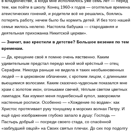
в младенчестве, а когда мне исполнилось уже семь лет — перед
тем, как пойти в школу. Конец 1960-х годов — оголтелые времена
атеистических гонений, и родители всё не решались, боялись
потерять работу, нечем было бы кормить детей. И без того нашей
семье жилось нелегко. Настояла бабушка — стародавняя и
деятельная прихожанка Никитской церкви».
— Значит, вас крестили в детстве? Большое везение по тем
временам.
— Да, крещение своё я помню очень явственно. Каким
удивительным предстал передо мной мой крёстный — отец
Серафим. Никогда раньше не видела я таких необыкновенных
людей — в церковном облачении, с кротким лицом, с длинными
вьющимися волосами. Каким сказочно-чудесным показался мне
храм с золотом икон, огоньками свечей, тёплым светом цветных
лампадок. Как изумил меня поднебесный купол, заворожили
настенные росписи. Особенно — «Хождение по водам»: как
Христос протягивает руку тонущему в морских волнах Петру. И
ещё одно изображение глубоко запало в душу: Господь —
Пастырь добрый — посреди своего стада, со спасённой
«заблудшей овцой» на Своих святых плечах. До сих пор подолгу