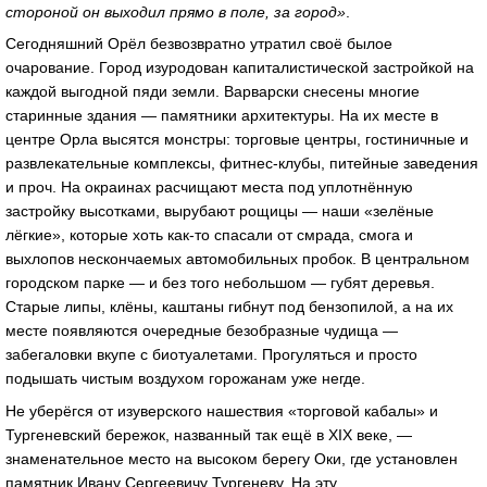
стороной он выходил прямо в поле, за город»
.
Сегодняшний Орёл безвозвратно утратил своё былое
очарование. Город изуродован капиталистической застройкой на
каждой выгодной пяди земли. Варварски снесены многие
старинные здания — памятники архитектуры. На их месте в
центре Орла высятся монстры: торговые центры, гостиничные и
развлекательные комплексы, фитнес-клубы, питейные заведения
и проч. На окраинах расчищают места под уплотнённую
застройку высотками, вырубают рощицы — наши «зелёные
лёгкие», которые хоть как-то спасали от смрада, смога и
выхлопов нескончаемых автомобильных пробок. В центральном
городском парке — и без того небольшом — губят деревья.
Старые липы, клёны, каштаны гибнут под бензопилой, а на их
месте появляются очередные безобразные чудища —
забегаловки вкупе с биотуалетами. Прогуляться и просто
подышать чистым воздухом горожанам уже негде.
Не уберёгся от изуверского нашествия «торговой кабалы» и
Тургеневский бережок, названный так ещё в XIX веке, —
знаменательное место на высоком берегу Оки, где установлен
памятник Ивану Сергеевичу Тургеневу. На эту