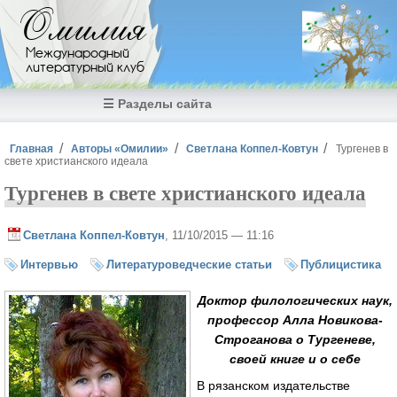
Перейти к основному содержанию
Омилия
Международный
литературный клуб
☰ Разделы сайта
Вы здесь
Главная
Авторы «Омилии»
Светлана Коппел-Ковтун
Тургенев в
свете христианского идеала
Тургенев в свете христианского идеала
Светлана Коппел-Ковтун
, 11/10/2015 — 11:16
Интервью
Литературоведческие статьи
Публицистика
Доктор филологических наук,
профессор Алла Новикова-
Строганова о Тургеневе,
своей книге и о себе
В рязанском издательстве