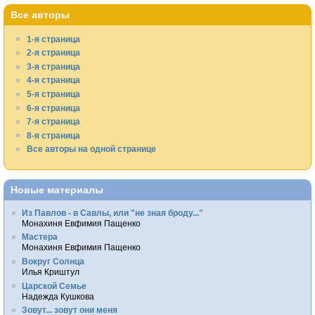
Все авторы
1-я страница
2-я страница
3-я страница
4-я страница
5-я страница
6-я страница
7-я страница
8-я страница
Все авторы на одной странице
Новые материалы
Из Павлов - в Савлы, или "не зная броду..."
Монахиня Евфимия Пащенко
Мастера
Монахиня Евфимия Пащенко
Вокруг Солнца
Илья Криштул
Царской Семье
Надежда Кушкова
Зовут... зовут они меня