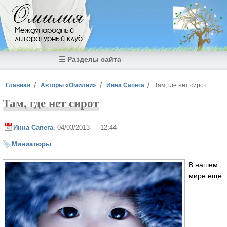
Перейти к основному содержанию
Омилия
Международный
литературный клуб
☰ Разделы сайта
Вы здесь
Главная
Авторы «Омилии»
Инна Сапега
Там, где нет сирот
Там, где нет сирот
Инна Сапега
, 04/03/2013 — 12:44
Миниатюры
В нашем
мире ещё