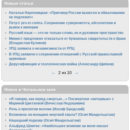
Новые статьи
Наталья Нарочницкая: «Приговор России вынесен и обжалованию
не подлежит»
Петр I: pro et contra. Сохранение суверенитета, абсолютизм и
рывок к империи
Русский язык — это не только слово, но и духовное пространство
Минюст предложил отказаться от бумажных свидетельств о браке
(Владислав Куликов)
УПЦ заявила о независимости от РПЦ
В УПЦ заявили о сохранении отношений с Русской православной
церковью
Дерусификация и теологическая война (Александр Щипков)
←
2 из 10
→
Новое в Читальном зале
«Я говорю, как перед смертью…» Посмертное «интервью» с
Мариной Цветаевой (Вячеслав Недошивин)
Речь о пролитом молоке (Иосиф Бродский)
Возможна ли женщине мертвой хвала? (Осип Мандельштам)
Нашедший подкову (Осип Мандельштам)
Альфред Шнитке: «Наибольшее влияние на меня оказал