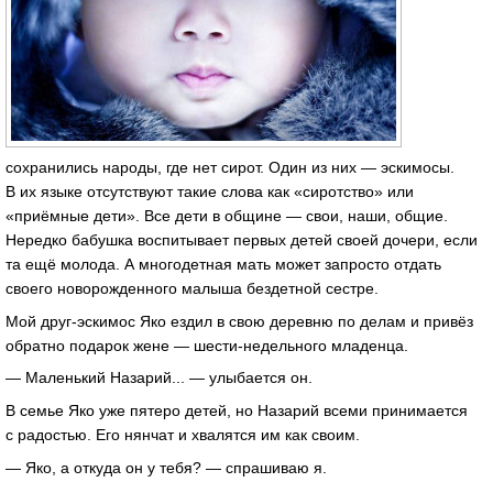
сохранились народы, где нет сирот. Один из них — эскимосы.
В их языке отсутствуют такие слова как «сиротство» или
«приёмные дети». Все дети в общине — свои, наши, общие.
Нередко бабушка воспитывает первых детей своей дочери, если
та ещё молода. А многодетная мать может запросто отдать
своего новорожденного малыша бездетной сестре.
Мой друг-эскимос Яко ездил в свою деревню по делам и привёз
обратно подарок жене — шести-недельного младенца.
— Маленький Назарий... — улыбается он.
В семье Яко уже пятеро детей, но Назарий всеми принимается
с радостью. Его нянчат и хвалятся им как своим.
— Яко, а откуда он у тебя? — спрашиваю я.