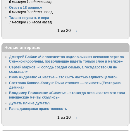
6 месяцев 1 неделя
назад
Ответ к 18 вопросу
6 месяцев 3 недели
назад
Талант внушать и вера
7 месяцев 16 часов
назад
1 из 20
→
Новые интервью
Дмитрий Бабич: «Человечество надело очки из осколков зеркала
Снежной Королевы, позволяющие видеть только злое и мелкое»
Сергей Марнов: «Господь создал семью, а государство Он не
создавал»
Инна Андреева: «Счастье – это быть частью единого целого»
Светлана Коппел-Ковтун: Точка стояния — вечность (Екатерина
Демина)
Владимир Романенко: «Счастье – это когда оказывается что твои
юношеские мечты сбылись»
Думать или не думать?
Распадающаяся нравственность
1 из 10
→