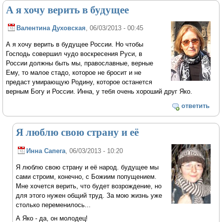
А я хочу верить в будущее
Валентина Духовская
, 06/03/2013 - 00:45
А я хочу верить в будущее России. Но чтобы
Господь совершил чудо воскресения Руси, в
России должны быть мы, православные, верные
Ему, то малое стадо, которое не бросит и не
предаст умирающую Родину, которое останется
верным Богу и России. Инна, у тебя очень хороший друг Яко.
ответить
Я люблю свою страну и её
Инна Сапега
, 06/03/2013 - 10:20
Я люблю свою страну и её народ. будущее мы
сами строим, конечно, с Божиим попущением.
Мне хочется верить, что будет возрождение, но
для этого нужен общий труд. За мою жизнь уже
столько переменилось...
А Яко - да, он молодец!