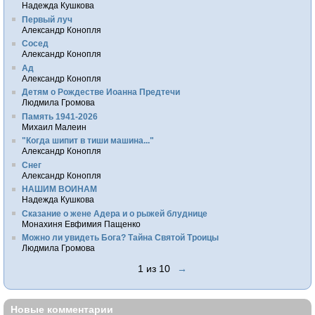
Надежда Кушкова
Первый луч
Александр Конопля
Сосед
Александр Конопля
Ад
Александр Конопля
Детям о Рождестве Иоанна Предтечи
Людмила Громова
Память 1941-2026
Михаил Малеин
"Когда шипит в тиши машина..."
Александр Конопля
Снег
Александр Конопля
НАШИМ ВОИНАМ
Надежда Кушкова
Сказание о жене Адера и о рыжей блуднице
Монахиня Евфимия Пащенко
Можно ли увидеть Бога? Тайна Святой Троицы
Людмила Громова
1 из 10
→
Новые комментарии