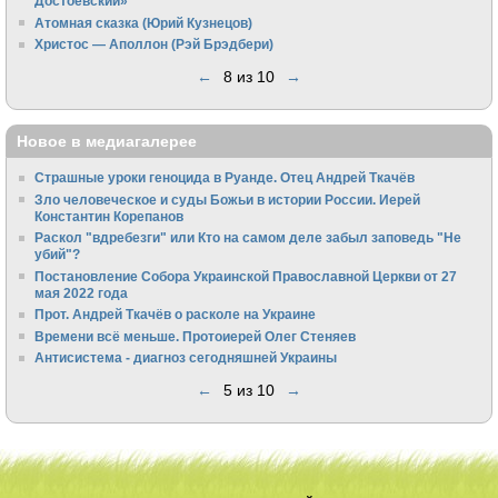
Достоевский»
Атомная сказка (Юрий Кузнецов)
Христос — Аполлон (Рэй Брэдбери)
←
8 из 10
→
Новое в медиагалерее
Страшные уроки геноцида в Руанде. Отец Андрей Ткачёв
Зло человеческое и суды Божьи в истории России. Иерей
Константин Корепанов
Раскол "вдребезги" или Кто на самом деле забыл заповедь "Не
убий"?
Постановление Собора Украинской Православной Церкви от 27
мая 2022 года
Прот. Андрей Ткачёв о расколе на Украине
Времени всё меньше. Протоиерей Олег Стеняев
Антисистема - диагноз сегодняшней Украины
←
5 из 10
→