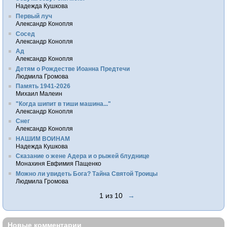
Надежда Кушкова
Первый луч
Александр Конопля
Сосед
Александр Конопля
Ад
Александр Конопля
Детям о Рождестве Иоанна Предтечи
Людмила Громова
Память 1941-2026
Михаил Малеин
"Когда шипит в тиши машина..."
Александр Конопля
Снег
Александр Конопля
НАШИМ ВОИНАМ
Надежда Кушкова
Сказание о жене Адера и о рыжей блуднице
Монахиня Евфимия Пащенко
Можно ли увидеть Бога? Тайна Святой Троицы
Людмила Громова
1 из 10
→
Новые комментарии