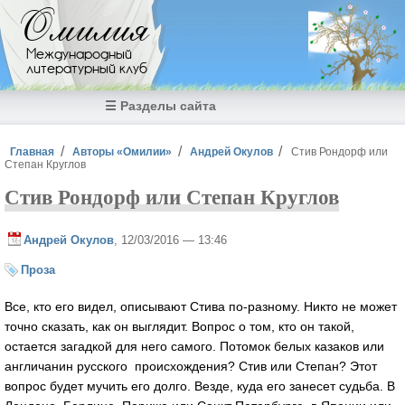
Перейти к основному содержанию
Омилия
Международный
литературный клуб
☰ Разделы сайта
Вы здесь
Главная
Авторы «Омилии»
Андрей Окулов
Стив Рондорф или
Степан Круглов
Стив Рондорф или Степан Круглов
Андрей Окулов
, 12/03/2016 — 13:46
Проза
Все, кто его видел, описывают Стива по-разному. Никто не может
точно сказать, как он выглядит. Вопрос о том, кто он такой,
остается загадкой для него самого. Потомок белых казаков или
англичанин русского происхождения? Стив или Степан? Этот
вопрос будет мучить его долго. Везде, куда его занесет судьба. В