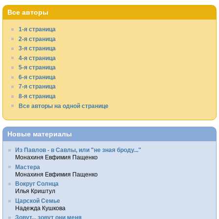
Все авторы
1-я страница
2-я страница
3-я страница
4-я страница
5-я страница
6-я страница
7-я страница
8-я страница
Все авторы на одной странице
Новые материалы
Из Павлов - в Савлы, или "не зная броду..."
Монахиня Евфимия Пащенко
Мастера
Монахиня Евфимия Пащенко
Вокруг Солнца
Илья Криштул
Царской Семье
Надежда Кушкова
Зовут... зовут они меня