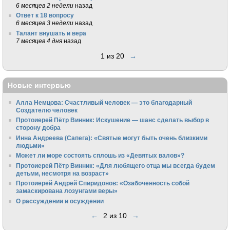
6 месяцев 2 недели
назад
Ответ к 18 вопросу
6 месяцев 3 недели
назад
Талант внушать и вера
7 месяцев 4 дня
назад
1 из 20
→
Новые интервью
Алла Немцова: Счастливый человек — это благодарный
Создателю человек
Протоиерей Пётр Винник: Искушение — шанс сделать выбор в
сторону добра
Инна Андреева (Сапега): «Святые могут быть очень близкими
людьми»
Может ли море состоять сплошь из «Девятых валов»?
Протоиерей Пётр Винник: «Для любящего отца мы всегда будем
детьми, несмотря на возраст»
Протоиерей Андрей Спиридонов: «Озабоченность собой
замаскирована лозунгами веры»
О рассуждении и осуждении
←
2 из 10
→