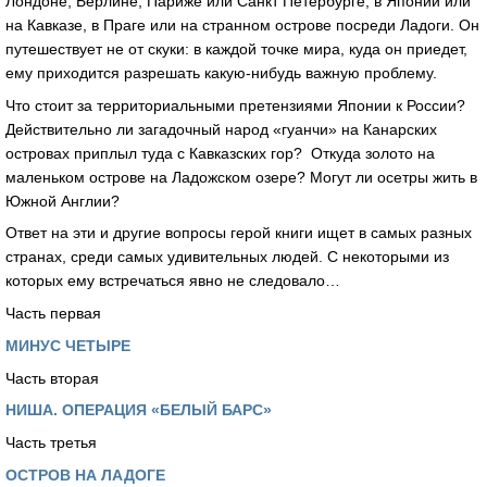
Лондоне, Берлине, Париже или Санкт Петербурге, в Японии или
на Кавказе, в Праге или на странном острове посреди Ладоги. Он
путешествует не от скуки: в каждой точке мира, куда он приедет,
ему приходится разрешать какую-нибудь важную проблему.
Что стоит за территориальными претензиями Японии к России?
Действительно ли загадочный народ «гуанчи» на Канарских
островах приплыл туда с Кавказских гор? Откуда золото на
маленьком острове на Ладожском озере? Могут ли осетры жить в
Южной Англии?
Ответ на эти и другие вопросы герой книги ищет в самых разных
странах, среди самых удивительных людей. С некоторыми из
которых ему встречаться явно не следовало…
Часть первая
МИНУС ЧЕТЫРЕ
Часть вторая
НИША. ОПЕРАЦИЯ «БЕЛЫЙ БАРС»
Часть третья
ОСТРОВ НА ЛАДОГЕ