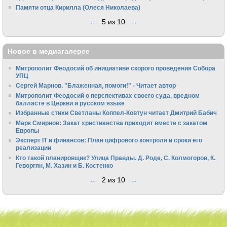
Памяти отца Кирилла (Олеся Николаева)
←
5 из 10
→
Новое в медиагалерее
Митрополит Феодосий об инициативе скорого проведения Собора
УПЦ
Сергей Марнов. "Блаженная, помоги!" - Читает автор
Митрополит Феодосий о перспективах своего суда, вредном
балласте в Церкви и русском языке
Избранные стихи Светланы Коппел-Ковтун читает Дмитрий Бабич
Марк Смирнов: Закат христианства приходит вместе с закатом
Европы
Эксперт IT и финансов: План цифрового контроля и сроки его
реализации
Кто такой планировщик? Улица Правды. Д. Роде, С. Колмогоров, К.
Геворгян, М. Хазин и Б. Костенко
←
2 из 10
→