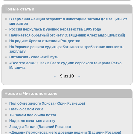
Новые статьи
В Германии женщин отправят в новогодние загоны для защиты от
мигрантов
Россия вернулась к уровню неравенства 1905 года
Начинается обратный отсчёт? (Священник Александр Шумский)
На родине Христа отменили Рождество
На Украине решили судить работников за требование повысить
зарплату
Эвтаназия - скользкий путь
«Все это ложь!». Как в Гааге судили сербского генерала Ратко
Младича
←
9 из 10
→
Новое в Читальном зале
Полюбите живого Христа (Юрий Кузнецов)
Плач о самом себе
Ты зачем полюбила поэта
Надоело качаться листку
Загадки Гоголя (Василий Розанов)
«Демон» Лермонтова и его древние родичи (Василий Розанов)