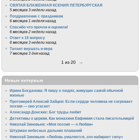
СВЯТАЯ БЛАЖЕННАЯ КСЕНИЯ ПЕТЕРБУРГСКАЯ
5 месяцев 3 недели
назад
Поздравление с праздником
6 месяцев 1 неделя
назад
Спасибо что прочли и оценили!
6 месяцев 2 недели
назад
Ответ к 18 вопросу
6 месяцев 3 недели
назад
Талант внушать и вера
7 месяцев 3 дня
назад
1 из 20
→
Новые интервью
Ирина Богданова: Я пишу о людях, живущих самой обычной
жизнью
Протоиерей Алексий Зайцев: Если сердце человека не согревает
поэзия — оно угасает
Александр Донских: Бог труды любит
Детективы о церкви. Как монахиня Евфимия стала писательницей
Николай Зиновьев: «Моя поэзия — о Любви»
Штурман небесных дальних плаваний
Николай Зиновьев: «Любовь умаляется, зло набирает силу»