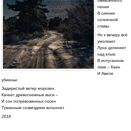
оживленного
пения
В сиянии
солнечной
славы.
Но к вечеру всё
умолкает.
Луна цепенеет
над елью:
В испуганном
лике – Каин
И Авеля
убиенье.
Задиристый ветер морозен,
Качнет древоснежные выси –
И сон потревоженных сосен
Туманным созвездием вспыхнет.
2018