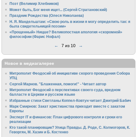
Поэт (Велимир Хлебников)
Может быть, Бог меня ищет... (Сергей Стратановский)
Праздник Рождества (Олеся Николаева)
Н. Я. Мандельштам: «Свою pоль в жизни я могу опpеделить так: я
была свидетельницей поэзии»
«Прощенный» Ницше? Великопостная апология «скоромной»
философии (Фарис Нофал)
←
7 из 10
→
Новое в медиагалерее
Митрополит Феодосий об инициативе скорого проведения Собора
УПЦ
Сергей Марнов. "Блаженная, помоги!" - Читает автор
Митрополит Феодосий о перспективах своего суда, вредном
балласте в Церкви и русском языке
Избранные стихи Светланы Коппел-Ковтун читает Дмитрий Бабич
Марк Смирнов: Закат христианства приходит вместе с закатом
Европы
Эксперт IT и финансов: План цифрового контроля и сроки его
реализации
Кто такой планировщик? Улица Правды. Д. Роде, С. Колмогоров, К.
Геворгян, М. Хазин и Б. Костенко