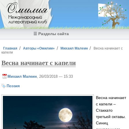
Перейти к основному содержанию
Омилия
Международный
литературный клуб
☰ Разделы сайта
Вы здесь
Главная
Авторы «Омилии»
Михаил Малеин
Весна начинает с
капели
Весна начинает с капели
Михаил Малеин
, 26/03/2018 — 15:33
Поэзия
Весна начинает
с капели –
Стаккато
третьей октавы.
Синиц