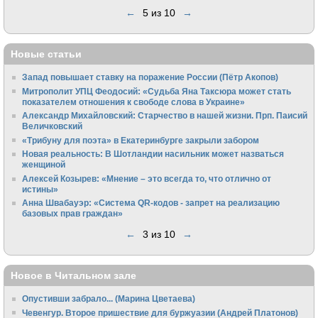
←
5 из 10
→
Новые статьи
Запад повышает ставку на поражение России (Пётр Акопов)
Митрополит УПЦ Феодосий: «Судьба Яна Таксюра может стать
показателем отношения к свободе слова в Украине»
Алек­сандр Михайловский: Старчество в нашей жизни. Прп. Паисий
Величковский
«Трибуну для поэта» в Екатеринбурге закрыли забором
Новая реальность: В Шотландии насильник может назваться
женщиной
Алексей Козырев: «Мнение – это всегда то, что отлично от
истины»
Анна Швабауэр: «Система QR-кодов - запрет на реализацию
базовых прав граждан»
←
3 из 10
→
Новое в Читальном зале
Опустивши забрало... (Марина Цветаева)
Чевенгур. Второе пришествие для буржуазии (Андрей Платонов)