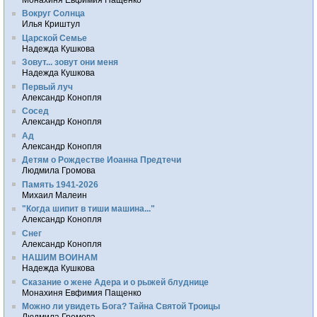
Вокруг Солнца
Илья Криштул
Царской Семье
Надежда Кушкова
Зовут... зовут они меня
Надежда Кушкова
Первый луч
Александр Конопля
Сосед
Александр Конопля
Ад
Александр Конопля
Детям о Рождестве Иоанна Предтечи
Людмила Громова
Память 1941-2026
Михаил Малеин
"Когда шипит в тиши машина..."
Александр Конопля
Снег
Александр Конопля
НАШИМ ВОИНАМ
Надежда Кушкова
Сказание о жене Адера и о рыжей блуднице
Монахиня Евфимия Пащенко
Можно ли увидеть Бога? Тайна Святой Троицы
Людмила Громова