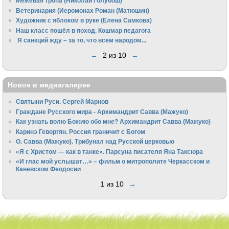
Межевая тропа (Николай Голубош)
Ветеринария (Иеромонах Роман (Матюшин)
Художник с яблоком в руке (Елена Самкова)
Наш класс пошёл в поход. Кошмар педагога
Я санкций жду – за то, что всем народом...
←
2 из 10
→
Новое в медиагалерее
Святыни Руси. Сергей Марнов
Граждане Русского мира - Архимандрит Савва (Мажуко)
Как узнать волю Божию обо мне? Архимандрит Савва (Мажуко)
Каринэ Геворгян. Россия граничит с Богом
О. Савва (Мажуко). Трибунал над Русской церковью
«Я с Христом — как в танке». Парсуна писателя Яна Таксюра
«И глас мой услышат…» – фильм о митрополите Черкасском и
Каневском Феодосии
1 из 10
→