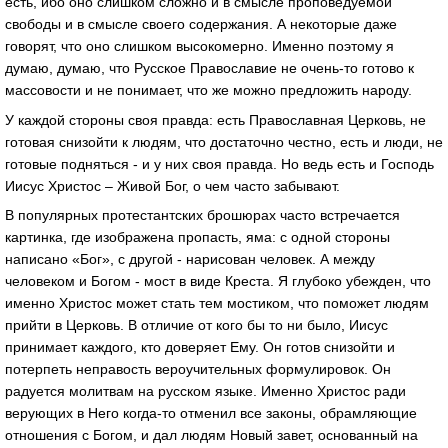
есть, ибо оно слишком сложно и в смысле проповедуемой
свободы и в смысле своего содержания. А некоторые даже
говорят, что оно слишком высокомерно. Именно поэтому я
думаю, думаю, что Русское Православие не очень-то готово к
массовости и не понимает, что же можно предложить народу.
У каждой стороны своя правда: есть Православная Церковь, не
готовая снизойти к людям, что достаточно честно, есть и люди, не
готовые подняться - и у них своя правда. Но ведь есть и Господь
Иисус Христос – Живой Бог, о чем часто забывают.
В популярных протестантских брошюрах часто встречается
картинка, где изображена пропасть, яма: с одной стороны
написано «Бог», с другой - нарисован человек. А между
человеком и Богом - мост в виде Креста. Я глубоко убежден, что
именно Христос может стать тем мостиком, что поможет людям
прийти в Церковь. В отличие от кого бы то ни было, Иисус
принимает каждого, кто доверяет Ему. Он готов снизойти и
потерпеть неправость вероучительных формулировок. Он
радуется молитвам на русском языке. Именно Христос ради
верующих в Него когда-то отменил все законы, обрамляющие
отношения с Богом, и дал людям Новый завет, основанный на