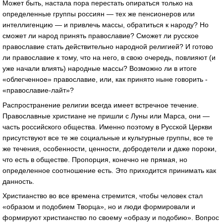
Может быть, настала пора перестать опираться только на
определенные группы россиян — тех же пенсионеров или
интеллигенцию — и привлечь массы, обратиться к народу? Но
сможет ли народ принять православие? Сможет ли русское
православие стать действительно народной религией? И готово
ли православие к тому, что на него, в свою очередь, повлияют (и
уже начали влиять) народные массы? Возможно ли в итоге
«облегченное» православие, или, как принято ныне говорить -
«православие-лайт»?
Распространение религии всегда имеет встречное течение.
Православные христиане не пришли с Луны или Марса, они —
часть российского общества. Именно поэтому в Русской Церкви
присутствуют все те же социальные и культурные группы, все те
же течения, особенности, ценности, добродетели и даже пороки,
что есть в обществе. Пропорция, конечно не прямая, но
определенное соотношение есть. Это приходится принимать как
данность.
Христианство во все времена стремится, чтобы человек стал
«образом и подобием Творца», но и люди формировали и
формируют христианство по своему «образу и подобию». Вопрос