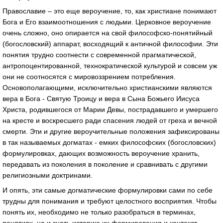
Православие – это еще вероучение, то, как христиане понимают
Бога и Его взаимоотношения с людьми. Церковное вероучение
очень сложно, оно опирается на свой философско-понятийный
(богословский) аппарат, восходящий к античной философии. Эти
понятия трудно соотнести с современной прагматической,
антропоцентированной, технократической культурой и совсем уж
они не соотносятся с мировоззрением потребления.
Основополагающими, исключительно христианскими являются
вера в Бога - Святую Троицу и вера в Сына Божьего Иисуса
Христа, родившегося от Марии Девы, пострадавшего и умершего
на кресте и воскресшего ради спасения людей от греха и вечной
смерти. Эти и другие вероучительные положения зафиксированы
в так называемых догматах - емких философских (богословских)
формулировках, дающих возможность вероучение хранить,
передавать из поколения в поколение и сравнивать с другими
религиозными доктринами.
И опять, эти самые догматические формулировки сами по себе
трудны для понимания и требуют целостного восприятия. Чтобы
понять их, необходимо не только разобраться в терминах,