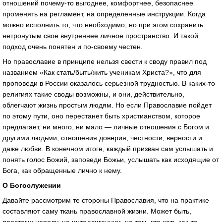
отношений почему-то выгоднее, комфортнее, безопаснее
променять на регламент, на определенные инструкции. Когда
можно исполнить то, что необходимо, но при этом сохранить
нетронутым свое внутреннее личное пространство. И такой
подход очень понятен и по-своему честен.
Но православие в принципе нельзя свести к своду правил под
названием «Как стать/быть/жить ученикам Христа?», что для
проповеди в России оказалось серьезной трудностью. В каких-то
религиях такие своды возможны, и они, действительно,
облегчают жизнь простым людям. Но если Православие пойдет
по этому пути, оно перестанет быть христианством, которое
предлагает, ни много, ни мало — личные отношения с Богом и
другими людьми, отношения доверия, честности, верности и
даже любви. В конечном итоге, каждый призван сам услышать и
понять голос Божий, заповеди Божьи, услышать как исходящие от
Бога, как обращенные лично к нему.
О Богослужении
Давайте рассмотрим те стороны Православия, что на практике
составляют саму ткань православной жизни. Может быть,
простому народу, не интеллигенции, не тем, кто хоть как-то