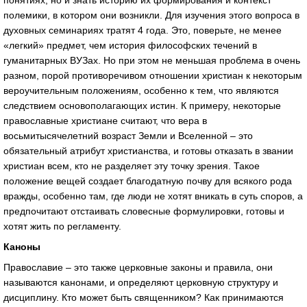
понятиях, но и знать историю их формирования и контекст
полемики, в котором они возникли. Для изучения этого вопроса в
духовных семинариях тратят 4 года. Это, поверьте, не менее
«легкий» предмет, чем история философских течений в
гуманитарных ВУЗах. Но при этом не меньшая проблема в очень
разном, порой противоречивом отношении христиан к некоторым
вероучительным положениям, особенно к тем, что являются
следствием основополагающих истин. К примеру, некоторые
православные христиане считают, что вера в
восьмитысячелетний возраст Земли и Вселенной – это
обязательный атрибут христианства, и готовы отказать в звании
христиан всем, кто не разделяет эту точку зрения. Такое
положение вещей создает благодатную почву для всякого рода
вражды, особенно там, где люди не хотят вникать в суть споров, а
предпочитают отстаивать словесные формулировки, готовы и
хотят жить по регламенту.
Каноны
Православие – это также церковные законы и правила, они
называются канонами, и определяют церковную структуру и
дисциплину. Кто может быть священником? Как принимаются