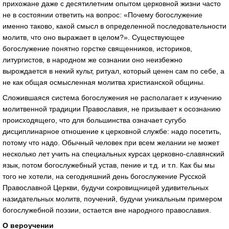
прихожане даже с десятилетним опытом церковной жизни часто
не в состоянии ответить на вопрос: «Почему богослужение
именно таково, какой смысл в определенной последовательности
молитв, что оно выражает в целом?». Существующее
богослужение понятно горстке священников, историков,
литургистов, в народном же сознании оно неизбежно
вырождается в некий культ, ритуал, который ценен сам по себе, а
не как общая осмысленная молитва христианской общины.
Сложившаяся система богослужения не располагает к изучению
молитвенной традиции Православия, не призывает к осознанию
происходящего, что для большинства означает сугубо
дисциплинарное отношение к церковной службе: надо посетить,
потому что надо. Обычный человек при всем желании не может
несколько лет учить на специальных курсах церковно-славянский
язык, потом богослужебный устав, пение и т.д. и т.п. Как бы мы
того не хотели, на сегодняшний день богослужение Русской
Православной Церкви, будучи сокровищницей удивительных
назидательных молитв, поучений, будучи уникальным примером
богослужебной поэзии, остается вне народного православия.
О вероучении