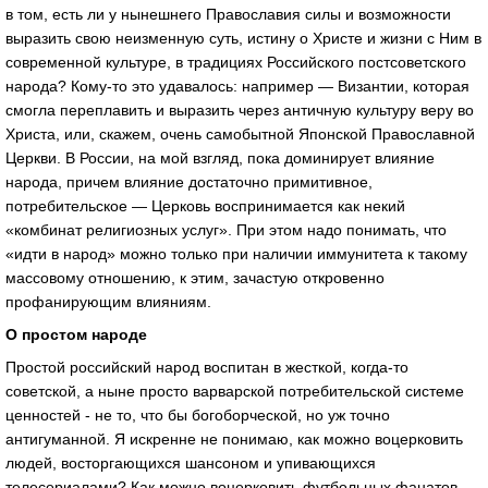
в том, есть ли у нынешнего Православия силы и возможности
выразить свою неизменную суть, истину о Христе и жизни с Ним в
современной культуре, в традициях Российского постсоветского
народа? Кому-то это удавалось: например — Византии, которая
смогла переплавить и выразить через античную культуру веру во
Христа, или, скажем, очень самобытной Японской Православной
Церкви. В России, на мой взгляд, пока доминирует влияние
народа, причем влияние достаточно примитивное,
потребительское — Церковь воспринимается как некий
«комбинат религиозных услуг». При этом надо понимать, что
«идти в народ» можно только при наличии иммунитета к такому
массовому отношению, к этим, зачастую откровенно
профанирующим влияниям.
О простом народе
Простой российский народ воспитан в жесткой, когда-то
советской, а ныне просто варварской потребительской системе
ценностей - не то, что бы богоборческой, но уж точно
антигуманной. Я искренне не понимаю, как можно воцерковить
людей, восторгающихся шансоном и упивающихся
телесериалами? Как можно воцерковить футбольных фанатов