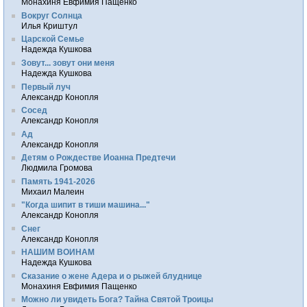
Монахиня Евфимия Пащенко
Вокруг Солнца
Илья Криштул
Царской Семье
Надежда Кушкова
Зовут... зовут они меня
Надежда Кушкова
Первый луч
Александр Конопля
Сосед
Александр Конопля
Ад
Александр Конопля
Детям о Рождестве Иоанна Предтечи
Людмила Громова
Память 1941-2026
Михаил Малеин
"Когда шипит в тиши машина..."
Александр Конопля
Снег
Александр Конопля
НАШИМ ВОИНАМ
Надежда Кушкова
Сказание о жене Адера и о рыжей блуднице
Монахиня Евфимия Пащенко
Можно ли увидеть Бога? Тайна Святой Троицы