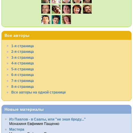
Все авторы
1-я страница
2-я страница
3-я страница
4-я страница
5-я страница
6-я страница
7-я страница
8-я страница
Все авторы на одной странице
Новые материалы
Из Павлов - в Савлы, или "не зная броду..."
Монахиня Евфимия Пащенко
Мастера