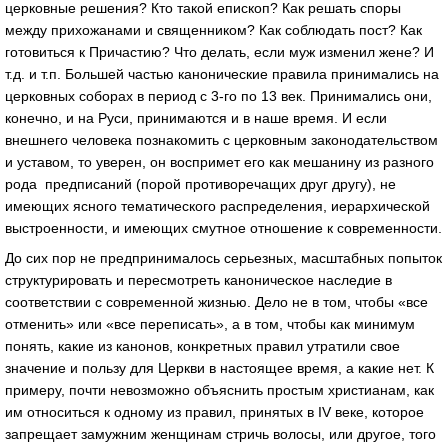
церковные решения? Кто такой епископ? Как решать споры
между прихожанами и священником? Как соблюдать пост? Как
готовиться к Причастию? Что делать, если муж изменил жене? И
т.д. и т.п. Большей частью канонические правила принимались на
церковных соборах в период с 3-го по 13 век. Принимались они,
конечно, и на Руси, принимаются и в наше время. И если
внешнего человека познакомить с церковным законодательством
и уставом, то уверен, он воспримет его как мешанину из разного
рода предписаний (порой противоречащих друг другу), не
имеющих ясного тематического распределения, иерархической
выстроенности, и имеющих смутное отношение к современности.
До сих пор не предпринималось серьезных, масштабных попыток
структурировать и пересмотреть каноническое наследие в
соответствии с современной жизнью. Дело не в том, чтобы «все
отменить» или «все переписать», а в том, чтобы как минимум
понять, какие из канонов, конкретных правил утратили свое
значение и пользу для Церкви в настоящее время, а какие нет. К
примеру, почти невозможно объяснить простым христианам, как
им относиться к одному из правил, принятых в IV веке, которое
запрещает замужним женщинам стричь волосы, или другое, того