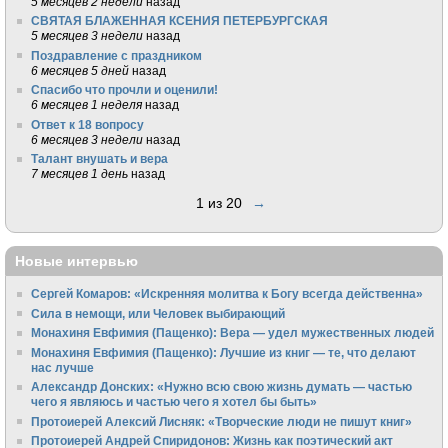
5 месяцев 2 недели
назад
СВЯТАЯ БЛАЖЕННАЯ КСЕНИЯ ПЕТЕРБУРГСКАЯ
5 месяцев 3 недели
назад
Поздравление с праздником
6 месяцев 5 дней
назад
Спасибо что прочли и оценили!
6 месяцев 1 неделя
назад
Ответ к 18 вопросу
6 месяцев 3 недели
назад
Талант внушать и вера
7 месяцев 1 день
назад
1 из 20
→
Новые интервью
Сергей Комаров: «Искренняя молитва к Богу всегда действенна»
Сила в немощи, или Человек выбирающий
Монахиня Евфимия (Пащенко): Вера — удел мужественных людей
Монахиня Евфимия (Пащенко): Лучшие из книг — те, что делают
нас лучше
Александр Донских: «Нужно всю свою жизнь думать — частью
чего я являюсь и частью чего я хотел бы быть»
Протоиерей Алексий Лисняк: «Творческие люди не пишут книг»
Протоиерей Андрей Спиридонов: Жизнь как поэтический акт