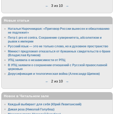
←
3 из 10
→
Новые статьи
Наталья Нарочницкая: «Приговор России вынесен и обжалованию
не подлежит»
Петр I: pro et contra. Сохранение суверенитета, абсолютизм и
рывок к империи
Русский язык — это не только слово, но и духовное пространство
Минюст предложил отказаться от бумажных свидетельств о браке
(Владислав Куликов)
УПЦ заявила о независимости от РПЦ
В УПЦ заявили о сохранении отношений с Русской православной
церковью
Дерусификация и теологическая война (Александр Щипков)
←
2 из 10
→
Новое в Читальном зале
Каждый выбирает для себя (Юрий Левитанский)
Дикая роза (Николай Голубош)