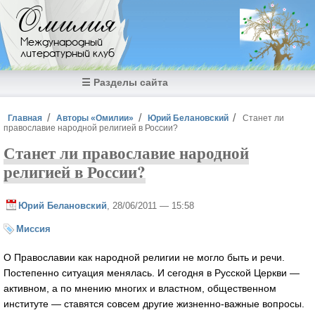
Перейти к основному содержанию
Омилия
Международный
литературный клуб
☰ Разделы сайта
Вы здесь
Главная
Авторы «Омилии»
Юрий Белановский
Станет ли
православие народной религией в России?
Станет ли православие народной
религией в России?
Юрий Белановский
, 28/06/2011 — 15:58
Миссия
О Православии как народной религии не могло быть и речи.
Постепенно ситуация менялась. И сегодня в Русской Церкви —
активном, а по мнению многих и властном, общественном
институте — ставятся совсем другие жизненно-важные вопросы.