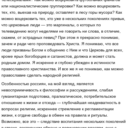
или националистические группировки? Как можно воцерковить
тех, кто, выехав на природу, оставляет в лесу горы мусора? Как
можно воцерковить тех, кто уже в нескольких поколениях привык,
что церковные люди — это маргиналы, о которых по
телевидению могут неделями не говорить ни слова, в отличие,
скажем, от эстрадных певиц? При этом я прекрасно понимаю,
зачем и ради чего проповедовать Христа. Я понимаю, что все
люди призваны Богом к общению с Ним и что Церковь для всех,
кроме ярых богоборцев и сатанистов, должна и может стать
родным домом. Я искренне и глубоко убежден в истинности
православного христианства. И все же я не понимаю, как можно
православие сделать народной религией.
Особенностью россиян, на мой взгляд, является
невосприимчивость к философии и рассуждениям, слабая
гуманитарная подготовка, прагматическое, потребительское
отношение к жизни и отсюда — глубочайшая неадекватность в
вопросах религии, искреннее стремление к регламентации
жизни, к отдаче свободы в обмен на правила и ритуалы.
Возможно, все это – следствие воспитания нескольких поколений
в страхе, постоянном обмане и повиновении властям, еще с