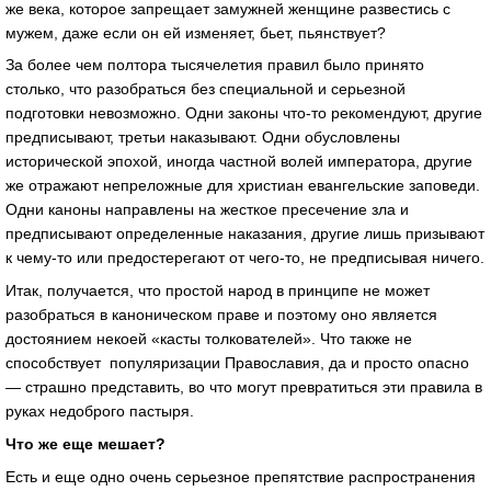
же века, которое запрещает замужней женщине развестись с
мужем, даже если он ей изменяет, бьет, пьянствует?
За более чем полтора тысячелетия правил было принято
столько, что разобраться без специальной и серьезной
подготовки невозможно. Одни законы что-то рекомендуют, другие
предписывают, третьи наказывают. Одни обусловлены
исторической эпохой, иногда частной волей императора, другие
же отражают непреложные для христиан евангельские заповеди.
Одни каноны направлены на жесткое пресечение зла и
предписывают определенные наказания, другие лишь призывают
к чему-то или предостерегают от чего-то, не предписывая ничего.
Итак, получается, что простой народ в принципе не может
разобраться в каноническом праве и поэтому оно является
достоянием некоей «касты толкователей». Что также не
способствует популяризации Православия, да и просто опасно
— страшно представить, во что могут превратиться эти правила в
руках недоброго пастыря.
Что же еще мешает?
Есть и еще одно очень серьезное препятствие распространения