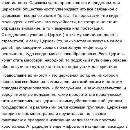
христианства. Слишком часто проповедники и представители
церковной общественности утверждают, что все связанное с
Церковью - всегда со знаком "плюс". Те недостатки, что видят
люди здесь и сейчас - это случайности, на которые не стоит
обращать внимание, а то и выдумка или провокация.
Отождествляя учение о Церкви (то к чему христиане должны
стремиться) и саму Церковь (то, как христиане живут на самом
деле), проповедники создают благостную мифическую
реальность, куда вводят массы новообращенных. Если Церковь
хочет стать массовой, народной, то подобный путь очень опасен,
ибо по сути это путь сектантов, он недопустим для христиан.
Православие во многом - это церковная история, из которой
видно, как все было на самом деле, из какой логики и по каким
поводам формировалось и богослужение, и законодательство, и
вероучительные положения, какие приоритеты в практической
жизни ставились, как церковь взаимодействовала с обществом,
государством, и различными религиозными группами. Церковная
история очень многогранна и поучительна, но в своем
фактическом правдивом изложении малоизвестна простым
христианам. А традиция в виде мифов или назиданий, висящих в